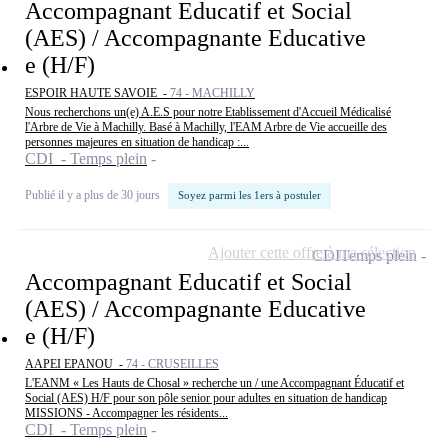
Accompagnant Educatif et Social
(AES) / Accompagnante Educative
e (H/F)
ESPOIR HAUTE SAVOIE -
74 - MACHILLY
Nous recherchons un(e) A.E.S pour notre Etablissement d'Accueil Médicalisé
l'Arbre de Vie à Machilly. Basé à Machilly, l'EAM Arbre de Vie accueille des
personnes majeures en situation de handicap :...
CDI - Temps plein
Publié il y a plus de 30 jours
Soyez parmi les 1ers à postuler
Ajouter cette offre à ma sélection
CDI
Temps plein
Accompagnant Educatif et Social
(AES) / Accompagnante Educative
e (H/F)
AAPEI EPANOU -
74 - CRUSEILLES
L'EANM « Les Hauts de Chosal » recherche un / une Accompagnant Éducatif et
Social (AES) H/F pour son pôle senior pour adultes en situation de handicap
MISSIONS - Accompagner les résidents...
CDI - Temps plein