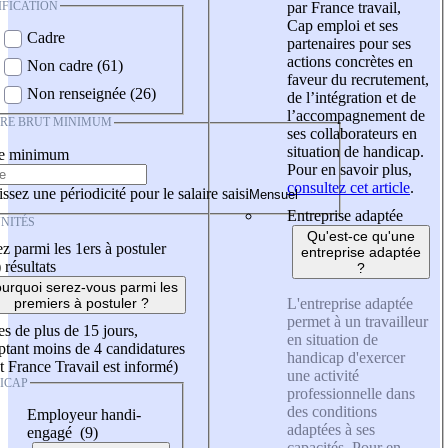
IFICATION
par France travail,
Cap emploi et ses
Cadre
partenaires pour ses
actions concrètes en
Non cadre (61)
faveur du recrutement,
Non renseignée (26)
de l’intégration et de
l’accompagnement de
IRE BRUT MINIMUM
ses collaborateurs en
situation de handicap.
re minimum
Pour en savoir plus,
consultez cet article
.
ssez une périodicité pour le salaire saisi
Entreprise adaptée
NITÉS
Qu'est-ce qu'une
z parmi les 1ers à postuler
entreprise adaptée
)
résultats
?
urquoi serez-vous parmi les
L'entreprise adaptée
premiers à postuler ?
permet à un travailleur
es de plus de 15 jours,
en situation de
tant moins de 4 candidatures
handicap d'exercer
t France Travail est informé)
une activité
ICAP
professionnelle dans
des conditions
Employeur handi-
adaptées à ses
engagé (9)
capacités. Pour en