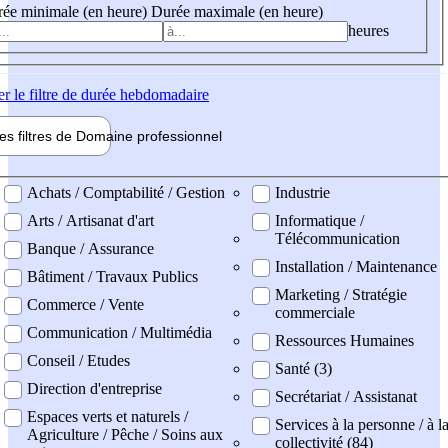
ée minimale (en heure)
Durée maximale (en heure)
heures
er
le filtre de durée hebdomadaire
les filtres de
Domaine pro
fessionnel
ne professionel
Achats / Comptabilité / Gestion
Industrie
Arts / Artisanat d'art
Informatique /
Télécommunication
Banque / Assurance
Installation / Maintenance
Bâtiment / Travaux Publics
Marketing / Stratégie
Commerce / Vente
commerciale
Communication / Multimédia
Ressources Humaines
Conseil / Etudes
Santé (3)
Direction d'entreprise
Secrétariat / Assistanat
Espaces verts et naturels /
Services à la personne / à l
Agriculture / Pêche / Soins aux
collectivité (84)