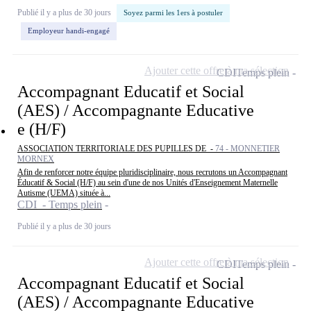
Publié il y a plus de 30 jours
Soyez parmi les 1ers à postuler
Employeur handi-engagé
Ajouter cette offre à ma sélection
CDI
Temps plein
Accompagnant Educatif et Social
(AES) / Accompagnante Educative
e (H/F)
ASSOCIATION TERRITORIALE DES PUPILLES DE -
74 - MONNETIER
MORNEX
Afin de renforcer notre équipe pluridisciplinaire, nous recrutons un Accompagnant
Éducatif & Social (H/F) au sein d'une de nos Unités d'Enseignement Maternelle
Autisme (UEMA) située à...
CDI - Temps plein
Publié il y a plus de 30 jours
Ajouter cette offre à ma sélection
CDI
Temps plein
Accompagnant Educatif et Social
(AES) / Accompagnante Educative