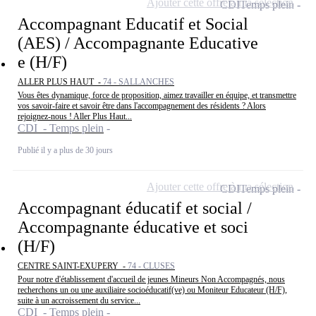
Ajouter cette offre à ma sélection
CDI
Temps plein
Accompagnant Educatif et Social
(AES) / Accompagnante Educative
e (H/F)
ALLER PLUS HAUT -
74 - SALLANCHES
Vous êtes dynamique, force de proposition, aimez travailler en équipe, et transmettre
vos savoir-faire et savoir être dans l'accompagnement des résidents ? Alors
rejoignez-nous ! Aller Plus Haut...
CDI - Temps plein
Publié il y a plus de 30 jours
Ajouter cette offre à ma sélection
CDI
Temps plein
Accompagnant éducatif et social /
Accompagnante éducative et soci
(H/F)
CENTRE SAINT-EXUPERY -
74 - CLUSES
Pour notre d'établissement d'accueil de jeunes Mineurs Non Accompagnés, nous
recherchons un ou une auxiliaire socioéducatif(ve) ou Moniteur Educateur (H/F),
suite à un accroissement du service...
CDI - Temps plein