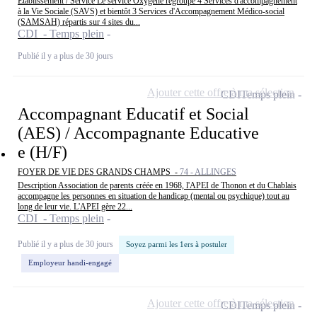
Etablissement / Service Le service Oxygène regroupe 4 Services d'accompagnement
à la Vie Sociale (SAVS) et bientôt 3 Services d'Accompagnement Médico-social
(SAMSAH) répartis sur 4 sites du...
CDI - Temps plein
Publié il y a plus de 30 jours
Ajouter cette offre à ma sélection
CDI
Temps plein
Accompagnant Educatif et Social
(AES) / Accompagnante Educative
e (H/F)
FOYER DE VIE DES GRANDS CHAMPS -
74 - ALLINGES
Description Association de parents créée en 1968, l'APEI de Thonon et du Chablais
accompagne les personnes en situation de handicap (mental ou psychique) tout au
long de leur vie. L'APEI gère 22...
CDI - Temps plein
Publié il y a plus de 30 jours
Soyez parmi les 1ers à postuler
Employeur handi-engagé
Ajouter cette offre à ma sélection
CDI
Temps plein