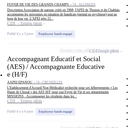
FOYER DE VIE DES GRANDS CHAMPS -
74 - ALLINGES
Description Association de parents créée en 1968, l'APEI de Thonon et du Chablais
accompagne les personnes en situation de handicap (mental ou psychique) tout au
long de leur vie. L'APEI gère 22...
CDI - Temps plein
Publié il y a 3 jours
Employeur handi-engagé
Ajouter cette offre à ma sélection
CDI
Temps plein
Accompagnant Educatif et Social
(AES) / Accompagnante Educative
e (H/F)
AAPEI EPANOU -
74 - CRUSEILLES
L'Etablissement d'Accueil Non Médicalisé recherche pour ses hébergements « Les
Hauts de Chosal » des AES H/F pour son Foyer de Vie et ses appartements
MISSIONS - Accompagner les résidents dans les...
CDI - Temps plein
Publié il y a 4 jours
Employeur handi-engagé
Ajouter cette offre à ma sélection