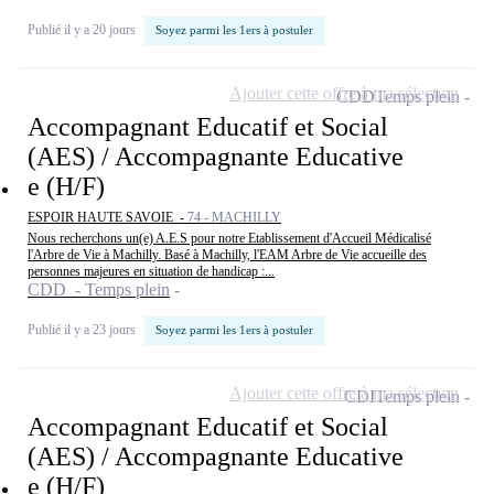
Publié il y a 20 jours
Soyez parmi les 1ers à postuler
Ajouter cette offre à ma sélection
CDD
Temps plein
Accompagnant Educatif et Social
(AES) / Accompagnante Educative
e (H/F)
ESPOIR HAUTE SAVOIE -
74 - MACHILLY
Nous recherchons un(e) A.E.S pour notre Etablissement d'Accueil Médicalisé
l'Arbre de Vie à Machilly. Basé à Machilly, l'EAM Arbre de Vie accueille des
personnes majeures en situation de handicap :...
CDD - Temps plein
Publié il y a 23 jours
Soyez parmi les 1ers à postuler
Ajouter cette offre à ma sélection
CDI
Temps plein
Accompagnant Educatif et Social
(AES) / Accompagnante Educative
e (H/F)