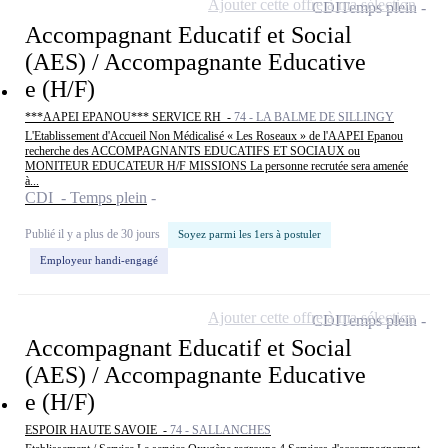
Ajouter cette offre à ma sélection
CDI
Temps plein
Accompagnant Educatif et Social
(AES) / Accompagnante Educative
e (H/F)
***AAPEI EPANOU*** SERVICE RH -
74 - LA BALME DE SILLINGY
L'Etablissement d'Accueil Non Médicalisé « Les Roseaux » de l'AAPEI Epanou
recherche des ACCOMPAGNANTS EDUCATIFS ET SOCIAUX ou
MONITEUR EDUCATEUR H/F MISSIONS La personne recrutée sera amenée
à...
CDI - Temps plein
Publié il y a plus de 30 jours
Soyez parmi les 1ers à postuler
Employeur handi-engagé
Ajouter cette offre à ma sélection
CDI
Temps plein
Accompagnant Educatif et Social
(AES) / Accompagnante Educative
e (H/F)
ESPOIR HAUTE SAVOIE -
74 - SALLANCHES