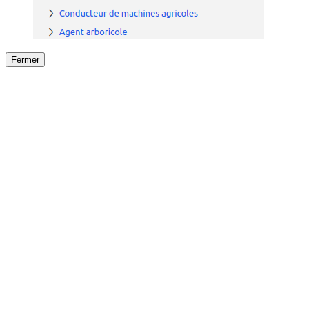
Fermer
Fermer
le détail de l'offre
/
Offre
sur
Offre précéden