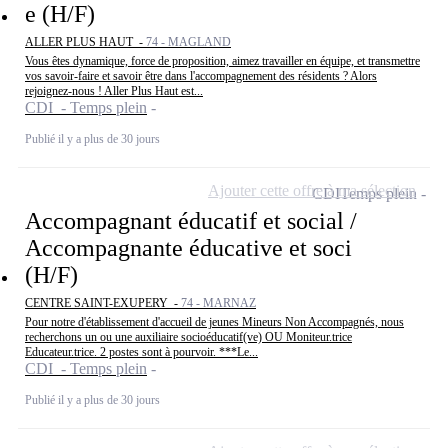
e (H/F)
ALLER PLUS HAUT -
74 - MAGLAND
Vous êtes dynamique, force de proposition, aimez travailler en équipe, et transmettre
vos savoir-faire et savoir être dans l'accompagnement des résidents ? Alors
rejoignez-nous ! Aller Plus Haut est...
CDI - Temps plein
Publié il y a plus de 30 jours
Ajouter cette offre à ma sélection
CDI
Temps plein
Accompagnant éducatif et social /
Accompagnante éducative et soci
(H/F)
CENTRE SAINT-EXUPERY -
74 - MARNAZ
Pour notre d'établissement d'accueil de jeunes Mineurs Non Accompagnés, nous
recherchons un ou une auxiliaire socioéducatif(ve) OU Moniteur.trice
Educateur.trice. 2 postes sont à pourvoir. ***Le...
CDI - Temps plein
Publié il y a plus de 30 jours