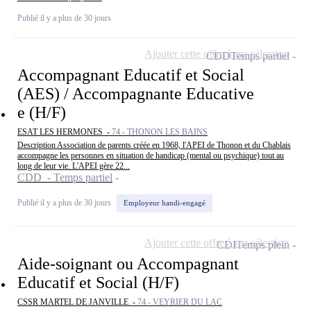
Publié il y a plus de 30 jours
Ajouter cette offre à ma sélection
CDD
Temps partiel
Accompagnant Educatif et Social
(AES) / Accompagnante Educative
e (H/F)
ESAT LES HERMONES -
74 - THONON LES BAINS
Description Association de parents créée en 1968, l'APEI de Thonon et du Chablais
accompagne les personnes en situation de handicap (mental ou psychique) tout au
long de leur vie. L'APEI gère 22...
CDD - Temps partiel
Publié il y a plus de 30 jours
Employeur handi-engagé
Ajouter cette offre à ma sélection
CDI
Temps plein
Aide-soignant ou Accompagnant
Educatif et Social (H/F)
CSSR MARTEL DE JANVILLE -
74 - VEYRIER DU LAC