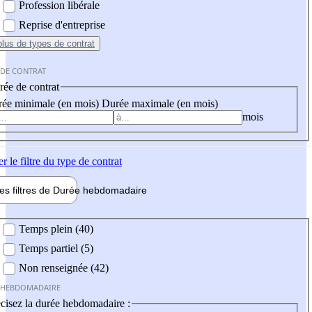
Profession libérale
Reprise d'entreprise
plus
de types de contrat
 DE CONTRAT
ée de contrat
ée minimale (en mois)
Durée maximale (en mois)
mois
er
le filtre du type de contrat
les filtres de
Durée hebdo
madaire
 hebdomadaire
Temps plein (40)
Temps partiel (5)
Non renseignée (42)
 HEBDOMADAIRE
cisez la durée hebdomadaire :