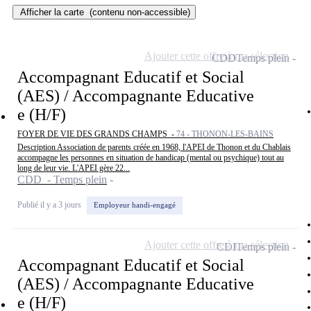
Afficher la carte
(contenu non-accessible)
Ajouter cette offre à ma sélection
CDD
Temps plein
Accompagnant Educatif et Social
(AES) / Accompagnante Educative
e (H/F)
FOYER DE VIE DES GRANDS CHAMPS -
74 - THONON-LES-BAINS
Description Association de parents créée en 1968, l'APEI de Thonon et du Chablais
accompagne les personnes en situation de handicap (mental ou psychique) tout au
long de leur vie. L'APEI gère 22...
CDD - Temps plein
Publié il y a 3 jours
Employeur handi-engagé
Ajouter cette offre à ma sélection
CDI
Temps plein
Accompagnant Educatif et Social
(AES) / Accompagnante Educative
e (H/F)