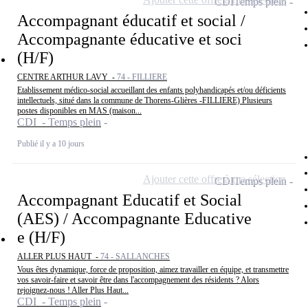
CDI
Temps plein
Accompagnant éducatif et social /
Accompagnante éducative et soci
(H/F)
CENTRE ARTHUR LAVY -
74 - FILLIERE
Etablissement médico-social accueillant des enfants polyhandicapés et/ou déficients
intellectuels, situé dans la commune de Thorens-Glières -FILLIERE) Plusieurs
postes disponibles en MAS (maison...
CDI - Temps plein
Publié il y a 10 jours
Ajouter cette offre à ma sélection
CDI
Temps plein
Accompagnant Educatif et Social
(AES) / Accompagnante Educative
e (H/F)
ALLER PLUS HAUT -
74 - SALLANCHES
Vous êtes dynamique, force de proposition, aimez travailler en équipe, et transmettre
vos savoir-faire et savoir être dans l'accompagnement des résidents ? Alors
rejoignez-nous ! Aller Plus Haut...
CDI - Temps plein