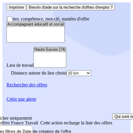
Imprimer
Besoin d'aide sur la recherche d'offres d'emploi ?
Métier, compétence, mot-clé, numéro d'offre
Lieu de travail
Distance autour du lieu choisi
Rechercher
des offres
Créer une alerte
Qui sont n
icher uniquement
 offres France Travail
Cette action recharge la liste des offres
les filtres de
Date de création
de l'offre