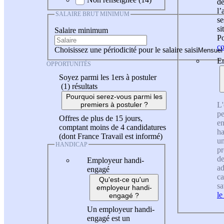
de
l
SALAIRE BRUT MINIMUM
se
si
Salaire minimum
Po
co
Choisissez une périodicité pour le salaire saisi
En
OPPORTUNITÉS
Soyez parmi les 1ers à postuler
(1)
résultats
Pourquoi serez-vous parmi les
L'
premiers à postuler ?
pe
Offres de plus de 15 jours,
en
comptant moins de 4 candidatures
ha
(dont France Travail est informé)
un
HANDICAP
pr
de
Employeur handi-
ad
engagé
ca
Qu'est-ce qu'un
sa
employeur handi-
le
engagé ?
Un employeur handi-
engagé est un