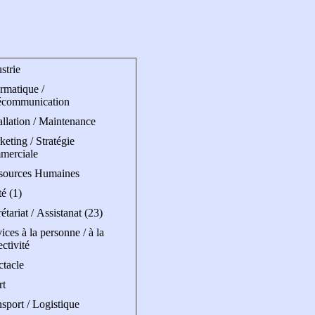
strie
rmatique /
écommunication
allation / Maintenance
eting / Stratégie
merciale
sources Humaines
é (1)
étariat / Assistanat (23)
ices à la personne / à la
ectivité
ctacle
rt
sport / Logistique