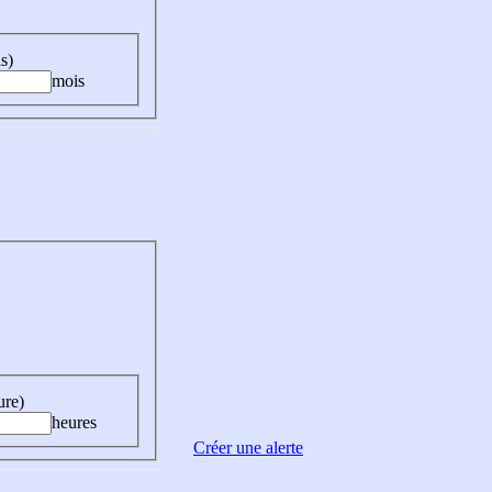
s)
mois
ure)
heures
Créer une alerte