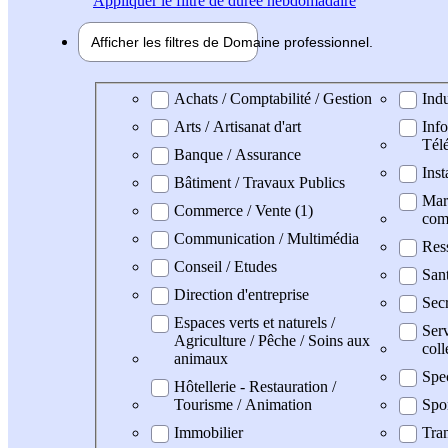
Appliquer
le filtre de durée hebdomadaire
Afficher les filtres de
Domaine pro
fessionnel
Domaine professionel
Achats / Comptabilité / Gestion
Indu
Arts / Artisanat d'art
Info
Tél
Banque / Assurance
Inst
Bâtiment / Travaux Publics
Mark
Commerce / Vente (1)
com
Communication / Multimédia
Res
Conseil / Etudes
Sant
Direction d'entreprise
Secr
Espaces verts et naturels /
Serv
Agriculture / Pêche / Soins aux
coll
animaux
Spe
Hôtellerie - Restauration /
Tourisme / Animation
Spo
Immobilier
Tran