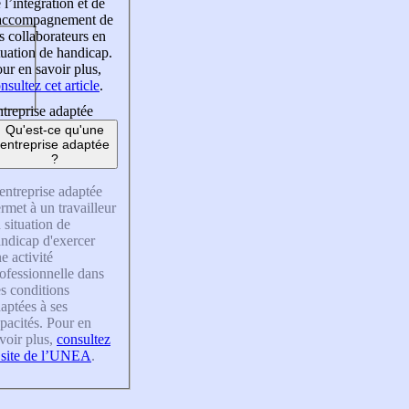
 l’intégration et de
’accompagnement de
s collaborateurs en
tuation de handicap.
ur en savoir plus,
nsultez cet article
.
treprise adaptée
Qu'est-ce qu'une
entreprise adaptée
?
entreprise adaptée
rmet à un travailleur
 situation de
ndicap d'exercer
e activité
ofessionnelle dans
s conditions
aptées à ses
pacités. Pour en
voir plus,
consultez
 site de l’UNEA
.