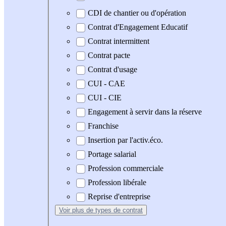
CDI de chantier ou d'opération
Contrat d'Engagement Educatif
Contrat intermittent
Contrat pacte
Contrat d'usage
CUI - CAE
CUI - CIE
Engagement à servir dans la réserve
Franchise
Insertion par l'activ.éco.
Portage salarial
Profession commerciale
Profession libérale
Reprise d'entreprise
Voir plus
de types de contrat