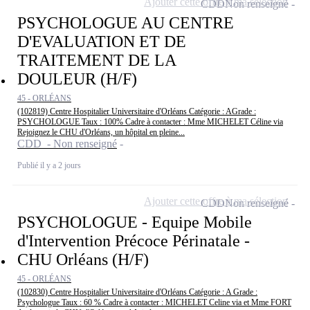
Ajouter cette offre à ma sélection
CDD
Non renseigné
PSYCHOLOGUE AU CENTRE
D'EVALUATION ET DE
TRAITEMENT DE LA
DOULEUR (H/F)
45 - ORLÉANS
(102819) Centre Hospitalier Universitaire d'Orléans Catégorie : AGrade :
PSYCHOLOGUE Taux : 100% Cadre à contacter : Mme MICHELET Céline via
Rejoignez le CHU d'Orléans, un hôpital en pleine...
CDD - Non renseigné
Publié il y a 2 jours
Ajouter cette offre à ma sélection
CDD
Non renseigné
PSYCHOLOGUE - Equipe Mobile
d'Intervention Précoce Périnatale -
CHU Orléans (H/F)
45 - ORLÉANS
(102830) Centre Hospitalier Universitaire d'Orléans Catégorie : A Grade :
Psychologue Taux : 60 % Cadre à contacter : MICHELET Celine via et Mme FORT