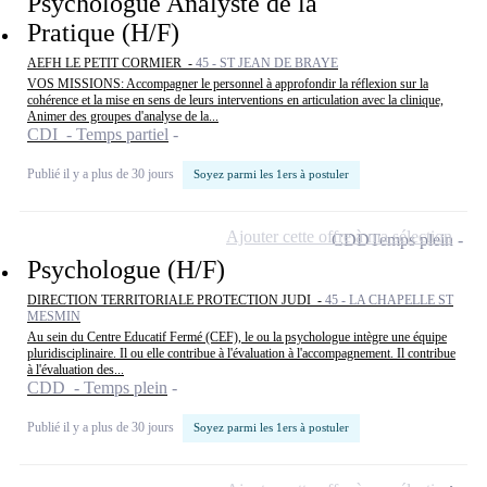
Psychologue Analyste de la
Pratique (H/F)
AEFH LE PETIT CORMIER -
45 - ST JEAN DE BRAYE
VOS MISSIONS: Accompagner le personnel à approfondir la réflexion sur la
cohérence et la mise en sens de leurs interventions en articulation avec la clinique,
Animer des groupes d'analyse de la...
CDI - Temps partiel
Publié il y a plus de 30 jours
Soyez parmi les 1ers à postuler
Ajouter cette offre à ma sélection
CDD
Temps plein
Psychologue (H/F)
DIRECTION TERRITORIALE PROTECTION JUDI -
45 - LA CHAPELLE ST
MESMIN
Au sein du Centre Educatif Fermé (CEF), le ou la psychologue intègre une équipe
pluridisciplinaire. Il ou elle contribue à l'évaluation à l'accompagnement. Il contribue
à l'évaluation des...
CDD - Temps plein
Publié il y a plus de 30 jours
Soyez parmi les 1ers à postuler