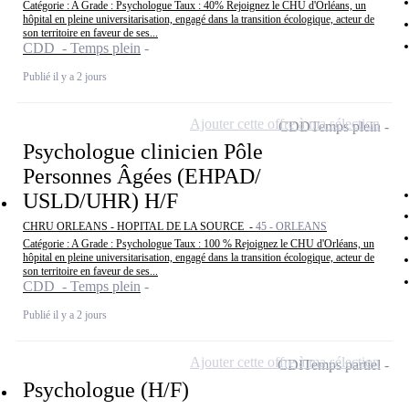
Catégorie : A Grade : Psychologue Taux : 40% Rejoignez le CHU d'Orléans, un
hôpital en pleine universitarisation, engagé dans la transition écologique, acteur de
son territoire en faveur de ses...
CDD - Temps plein
Publié il y a 2 jours
Ajouter cette offre à ma sélection
CDD
Temps plein
Psychologue clinicien Pôle
Personnes Âgées (EHPAD/
USLD/UHR) H/F
CHRU ORLEANS - HOPITAL DE LA SOURCE -
45 - ORLEANS
Catégorie : A Grade : Psychologue Taux : 100 % Rejoignez le CHU d'Orléans, un
hôpital en pleine universitarisation, engagé dans la transition écologique, acteur de
son territoire en faveur de ses...
CDD - Temps plein
Publié il y a 2 jours
Ajouter cette offre à ma sélection
CDI
Temps partiel
Psychologue (H/F)