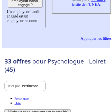
employeur handi-
le site de l’UNEA
.
engagé ?
Un employeur handi-
engagé est un
employeur reconnu
Appliquer
les filtres
33 offres
pour Psychologue - Loiret
(45)
Trier par
Pertinence
Pertinence
Date
Afficher la carte
(contenu non-accessible)