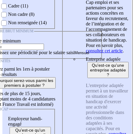
Cap emploi et ses
Cadre (11)
partenaires pour ses
actions concrètes en
Non cadre (8)
faveur du recrutement,
Non renseignée (14)
de l’intégration et de
l’accompagnement de
IRE BRUT MINIMUM
ses collaborateurs en
situation de handicap.
re minimum
Pour en savoir plus,
consultez cet article
.
ssez une périodicité pour le salaire saisi
Entreprise adaptée
NITÉS
Qu'est-ce qu'une
z parmi les 1ers à postuler
entreprise adaptée
)
résultats
?
urquoi serez-vous parmi les
L'entreprise adaptée
premiers à postuler ?
permet à un travailleur
es de plus de 15 jours,
en situation de
tant moins de 4 candidatures
handicap d'exercer
t France Travail est informé)
une activité
ICAP
professionnelle dans
des conditions
Employeur handi-
adaptées à ses
engagé
capacités. Pour en
Qu'est-ce qu'un
savoir plus,
consultez