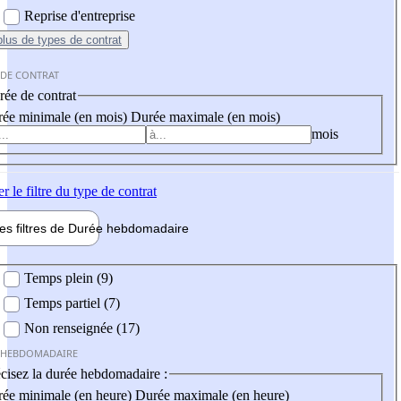
Reprise d'entreprise
plus
de types de contrat
 DE CONTRAT
ée de contrat
ée minimale (en mois)
Durée maximale (en mois)
mois
er
le filtre du type de contrat
les filtres de
Durée hebdo
madaire
 hebdomadaire
Temps plein (9)
Temps partiel (7)
Non renseignée (17)
 HEBDOMADAIRE
cisez la durée hebdomadaire :
ée minimale (en heure)
Durée maximale (en heure)