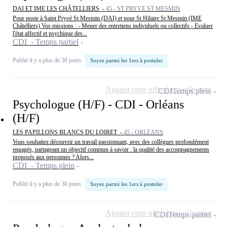
DAI ET IME LES CHÂTELLIERS -
45 - ST PRYVE ST MESMIN
Pour poste à Saint Pryvé St Mesmin (DAI) et pour St Hilaire St Mesmin (IME
Châtelliers) Vos missions : - Mener des entretiens individuels ou collectifs - Evaluer
l'état affectif et psychique des...
CDI - Temps partiel
Publié il y a plus de 30 jours
Soyez parmi les 1ers à postuler
Ajouter cette offre à ma sélection
CDI
Temps plein
Psychologue (H/F) - CDI - Orléans
(H/F)
LES PAPILLONS BLANCS DU LOIRET -
45 - ORLEANS
Vous souhaitez découvrir un travail passionnant, avec des collègues profondément
engagés, partageant un objectif commun à savoir : la qualité des accompagnements
proposés aux personnes ? Alors...
CDI - Temps plein
Publié il y a plus de 30 jours
Soyez parmi les 1ers à postuler
Ajouter cette offre à ma sélection
CDI
Temps partiel