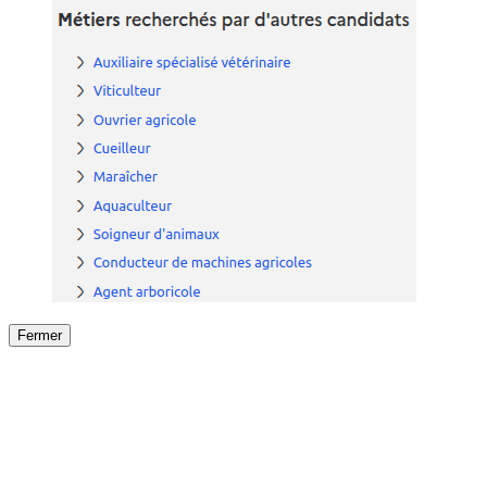
Fermer
Fermer
le détail de l'offre
/
Offre
sur
Offre précéden