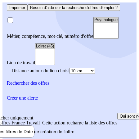
Imprimer
Besoin d'aide sur la recherche d'offres d'emploi ?
Métier, compétence, mot-clé, numéro d'offre
Lieu de travail
Distance autour du lieu choisi
Rechercher
des offres
Créer une alerte
Qui sont n
icher uniquement
 offres France Travail
Cette action recharge la liste des offres
les filtres de
Date de création
de l'offre