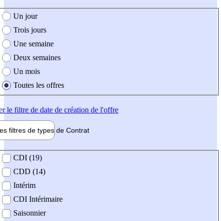
e création de l'offre
Un jour
Trois jours
Une semaine
Deux semaines
Un mois
Toutes les offres
er
le filtre de date de création de l'offre
les filtres de types de
Contrat
de contrat
CDI (19)
CDD (14)
Intérim
CDI Intérimaire
Saisonnier