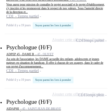
Vous aurez pour mission de connaître le projet associatif et le projet d'établissement,
s'y inscrire et les promouvoir dans le respect de nos valeurs. Sous l'autorité directe
de la direction et...
CDI - Temps partiel
Publié il y a 19 jours
Soyez parmi les 1ers à postuler
Ajouter cette offre à ma sélection
CDI
Temps partiel
Psychologue (H/F)
ADPEP 45 - DAME B -
45 - OLIVET
Au sein de l'association, les DAME accueille des enfants, adolescents et jeunes
majeurs en situation de handicap. Il offre à chacun de ses usagers, dans le cadre de
son projet d'accompagnement...
CDI - Temps partiel
Publié il y a 19 jours
Soyez parmi les 1ers à postuler
Ajouter cette offre à ma sélection
CDI
Temps plein
Psychologue (H/F)
AIDAPHI -
45 - SAINT-JEAN-DE-BRAYE