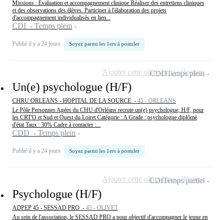
Missions : Évaluation et accompagnement clinique Réaliser des entretiens cliniques
et des observations des élèves. Participer à l'élaboration des projets
d'accompagnement individualisés en lien...
CDI - Temps plein
Publié il y a 24 jours
Soyez parmi les 1ers à postuler
Ajouter cette offre à ma sélection
CDD
Temps plein
Un(e) psychologue (H/F)
CHRU ORLEANS - HOPITAL DE LA SOURCE -
45 - ORLEANS
Le Pôle Personnes Agées du CHU d'Orléans recrute un(e) psychologue, H/F, pour
les CRT'O et Sud et Ouest du Loiret Catégorie : A Grade : psychologue diplômé
d'état Taux : 30% Cadre à contacter :...
CDD - Temps plein
Publié il y a 24 jours
Soyez parmi les 1ers à postuler
Ajouter cette offre à ma sélection
CDI
Temps partiel
Psychologue (H/F)
ADPEP 45 - SESSAD PRO -
45 - OLIVET
Au sein de l'association, le SESSAD PRO a pour objectif d'accompagner le jeune en