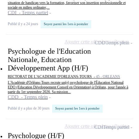
situation de handicap vers la formation, favoriser son insertion professionnelle et
sociale en milieu ordinaire,...
CDI - Temps partiel
Publié il y a 24 jours
Soyez parmi les 1ers à postuler
Ajouter cette offre à ma sélection
CDD
Temps plein
Psychologue de l'Education
Nationale, Education
Développement App (H/F)
RECTORAT DE L'ACADEMIE D'ORLEANS-TOURS -
45 - ORLEANS
L'Académie d'Orléans-Tours recrute un(e) psychologue de l'Éducation National
EDO (Education Développement Conseil en Orientation) à Orléans, pour l'année à
partir du 1er septembre 2026. Sa mission...
CDD - Temps plein
Publié il y a plus de 30 jours
Soyez parmi les 1ers à postuler
Ajouter cette offre à ma sélection
CDI
Temps partiel
Psychologue (H/F)