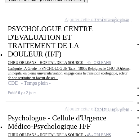
Ajouter cette offre à ma sélection
CDD
Temps plein
PSYCHOLOGUE CENTRE
D'EVALUATION ET
TRAITEMENT DE LA
DOULEUR (H/F)
CHRU ORLEANS - HOPITAL DE LA SOURCE -
45 - ORLEANS
Catégorie : A Grade : PSYCHOLOGUE Taux : 100% Rejoignez le CHU d'Orléans,
un hôpital en pleine universitarisation, engagé dans la transition écologique, acteur
de son territoire en faveur de ses...
CDD - Temps plein
Publié il y a 2 jours
Ajouter cette offre à ma sélection
CDD
Temps plein
Psychologue - Cellule d'Urgence
Médico-Psychologique H/F
CHRU ORLEANS - HOPITAL DE LA SOURCE -
45 - ORLEANS