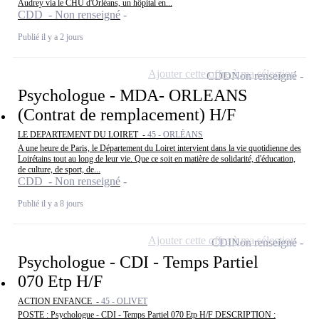
Audrey via le CHU d'Orléans, un hôpital en...
CDD - Non renseigné
Publié il y a 2 jours
Ajouter cette offre à ma sélection
CDD
Non renseigné
Psychologue - MDA- ORLEANS
(Contrat de remplacement) H/F
LE DEPARTEMENT DU LOIRET -
45 - ORLÉANS
A une heure de Paris, le Département du Loiret intervient dans la vie quotidienne des
Loirétains tout au long de leur vie. Que ce soit en matière de solidarité, d'éducation,
de culture, de sport, de...
CDD - Non renseigné
Publié il y a 8 jours
Ajouter cette offre à ma sélection
CDI
Non renseigné
Psychologue - CDI - Temps Partiel
070 Etp H/F
ACTION ENFANCE -
45 - OLIVET
POSTE : Psychologue - CDI - Temps Partiel 070 Etp H/F DESCRIPTION :