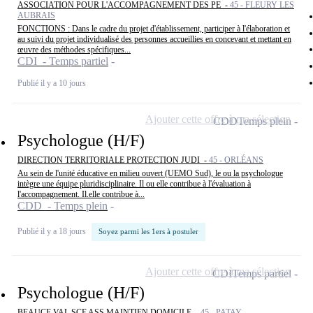
ASSOCIATION POUR L'ACCOMPAGNEMENT DES PE -
45 - FLEURY LES
AUBRAIS
FONCTIONS : Dans le cadre du projet d'établissement, participer à l'élaboration et
au suivi du projet individualisé des personnes accueillies en concevant et mettant en
œuvre des méthodes spécifiques...
CDI - Temps partiel
Publié il y a 10 jours
Ajouter cette offre à ma sélection
CDD
Temps plein
Psychologue (H/F)
DIRECTION TERRITORIALE PROTECTION JUDI -
45 - ORLÉANS
Au sein de l'unité éducative en milieu ouvert (UEMO Sud), le ou la psychologue
intègre une équipe pluridisciplinaire. Il ou elle contribue à l'évaluation à
l'accompagnement. Il.elle contribue à...
CDD - Temps plein
Publié il y a 18 jours
Soyez parmi les 1ers à postuler
Ajouter cette offre à ma sélection
CDI
Temps partiel
Psychologue (H/F)
BEAUCE VAL SCE ASS MAINTIEN DOMICILE -
45 - PATAY