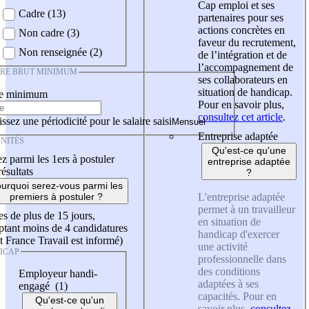
Cap emploi et ses
Cadre (13)
partenaires pour ses
actions concrètes en
Non cadre (3)
faveur du recrutement,
Non renseignée (2)
de l’intégration et de
l’accompagnement de
IRE BRUT MINIMUM
ses collaborateurs en
situation de handicap.
re minimum
Pour en savoir plus,
consultez cet article
.
ssez une périodicité pour le salaire saisi
Entreprise adaptée
NITÉS
Qu'est-ce qu'une
z parmi les 1ers à postuler
entreprise adaptée
résultats
?
urquoi serez-vous parmi les
L'entreprise adaptée
premiers à postuler ?
permet à un travailleur
es de plus de 15 jours,
en situation de
tant moins de 4 candidatures
handicap d'exercer
t France Travail est informé)
une activité
ICAP
professionnelle dans
des conditions
Employeur handi-
adaptées à ses
engagé (1)
capacités. Pour en
Qu'est-ce qu'un
savoir plus,
consultez