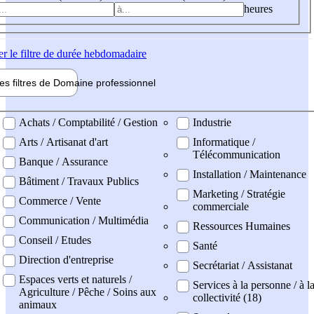
heures
er
le filtre de durée hebdomadaire
les filtres de
Domaine pro
fessionnel
ne professionel
Achats / Comptabilité / Gestion
Industrie
Arts / Artisanat d'art
Informatique /
Télécommunication
Banque / Assurance
Installation / Maintenance
Bâtiment / Travaux Publics
Marketing / Stratégie
Commerce / Vente
commerciale
Communication / Multimédia
Ressources Humaines
Conseil / Etudes
Santé
Direction d'entreprise
Secrétariat / Assistanat
Espaces verts et naturels /
Services à la personne / à l
Agriculture / Pêche / Soins aux
collectivité (18)
animaux