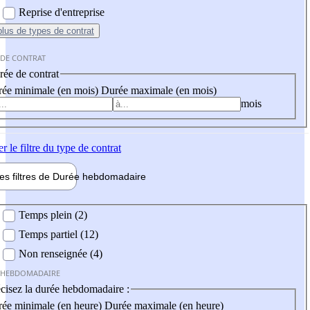
Reprise d'entreprise
plus
de types de contrat
 DE CONTRAT
ée de contrat
ée minimale (en mois)
Durée maximale (en mois)
mois
er
le filtre du type de contrat
les filtres de
Durée hebdo
madaire
 hebdomadaire
Temps plein (2)
Temps partiel (12)
Non renseignée (4)
 HEBDOMADAIRE
cisez la durée hebdomadaire :
ée minimale (en heure)
Durée maximale (en heure)