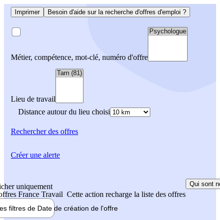
Imprimer
Besoin d'aide sur la recherche d'offres d'emploi ?
Métier, compétence, mot-clé, numéro d'offre
Lieu de travail
Distance autour du lieu choisi
Rechercher
des offres
Créer une alerte
Qui sont n
icher uniquement
 offres France Travail
Cette action recharge la liste des offres
les filtres de
Date de création
de l'offre