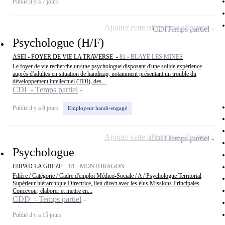
Publié il y a 7 jours
Ajouter cette offre à ma sélection
CDI
Temps partiel
Psychologue (H/F)
ASEI - FOYER DE VIE LA TRAVERSE -
81 - BLAYE LES MINES
Le foyer de vie recherche un/une psychologue disposant d'une solide expérience
auprès d'adultes en situation de handicap, notamment présentant un trouble du
développement intellectuel (TDI), des...
CDI - Temps partiel
Publié il y a 8 jours
Employeur handi-engagé
Ajouter cette offre à ma sélection
CDD
Temps partiel
Psychologue
EHPAD LA GREZE -
81 - MONTDRAGON
Filière / Catégorie / Cadre d'emploi Médico-Sociale / A / Psychologue Territorial
Supérieur hiérarchique Directrice, lien direct avec les élus Missions Principales
Concevoir, élaborer et mettre en...
CDD - Temps partiel
Publié il y a 15 jours