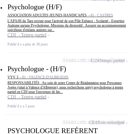
Psychologue (H/F)
ASSOCIATION ADULTES JEUNES HANDICAPES -
81 - CASTRES
L'APAJH du Tarn recrute pour l'activité de son Pôle Enfance - Scolarité - Expertise
Autisme un/une Psychologue. Missions du dispositif : Assurer un accompagnement
spécifique d'enfants autistes sur...
CDI - Temps partiel
Publié il y a plus de 30 jours
Ajouter cette offre à ma sélection
CDI
Temps partiel
Psychologue - (H/F)
VYV 3 -
81 - VALENCE-D'ALBIGEOIS
RESPONSABILITÉS : Au sein de notre Centre de Réadaptation pour Personnes
Agées (situé à Valence d'Albigeois), nous recherchons un(e) psychologue à temps
partiel en CDI pour l'ouverture de lits...
CDI - Temps partiel
Publié il y a 5 jours
Ajouter cette offre à ma sélection
CDI
Non renseigné
PSYCHOLOGUE REFÉRENT