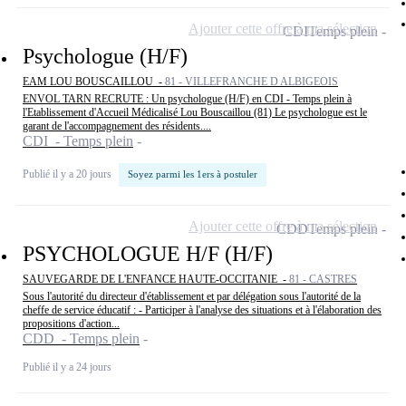
Ajouter cette offre à ma sélection
CDI
Temps plein
Psychologue (H/F)
EAM LOU BOUSCAILLOU -
81 - VILLEFRANCHE D ALBIGEOIS
ENVOL TARN RECRUTE : Un psychologue (H/F) en CDI - Temps plein à
l'Etablissement d'Accueil Médicalisé Lou Bouscaillou (81) Le psychologue est le
garant de l'accompagnement des résidents....
CDI - Temps plein
Publié il y a 20 jours
Soyez parmi les 1ers à postuler
Ajouter cette offre à ma sélection
CDD
Temps plein
PSYCHOLOGUE H/F (H/F)
SAUVEGARDE DE L'ENFANCE HAUTE-OCCITANIE -
81 - CASTRES
Sous l'autorité du directeur d'établissement et par délégation sous l'autorité de la
cheffe de service éducatif : - Participer à l'analyse des situations et à l'élaboration des
propositions d'action...
CDD - Temps plein
Publié il y a 24 jours