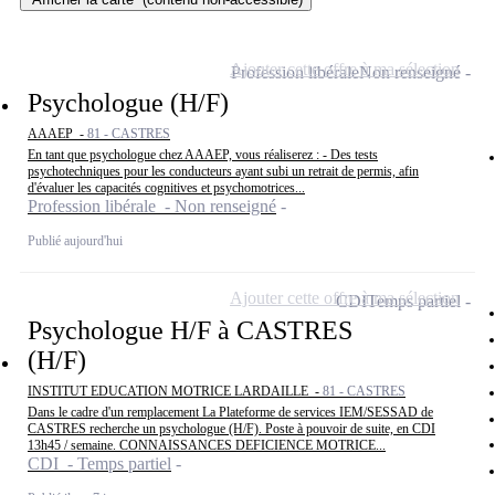
Ajouter cette offre à ma sélection
Profession libérale
Non renseigné
Psychologue (H/F)
AAAEP -
81 - CASTRES
En tant que psychologue chez AAAEP, vous réaliserez : - Des tests
psychotechniques pour les conducteurs ayant subi un retrait de permis, afin
d'évaluer les capacités cognitives et psychomotrices...
Profession libérale - Non renseigné
Publié aujourd'hui
Ajouter cette offre à ma sélection
CDI
Temps partiel
Psychologue H/F à CASTRES
(H/F)
INSTITUT EDUCATION MOTRICE LARDAILLE -
81 - CASTRES
Dans le cadre d'un remplacement La Plateforme de services IEM/SESSAD de
CASTRES recherche un psychologue (H/F). Poste à pouvoir de suite, en CDI
13h45 / semaine. CONNAISSANCES DEFICIENCE MOTRICE...
CDI - Temps partiel