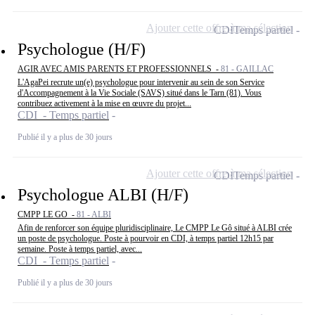
Ajouter cette offre à ma sélection
CDI
Temps partiel
Psychologue (H/F)
AGIR AVEC AMIS PARENTS ET PROFESSIONNELS -
81 - GAILLAC
L'AgaPei recrute un(e) psychologue pour intervenir au sein de son Service
d'Accompagnement à la Vie Sociale (SAVS) situé dans le Tarn (81). Vous
contribuez activement à la mise en œuvre du projet...
CDI - Temps partiel
Publié il y a plus de 30 jours
Ajouter cette offre à ma sélection
CDI
Temps partiel
Psychologue ALBI (H/F)
CMPP LE GO -
81 - ALBI
Afin de renforcer son équipe pluridisciplinaire, Le CMPP Le Gô situé à ALBI crée
un poste de psychologue. Poste à pourvoir en CDI, à temps partiel 12h15 par
semaine. Poste à temps partiel, avec...
CDI - Temps partiel
Publié il y a plus de 30 jours