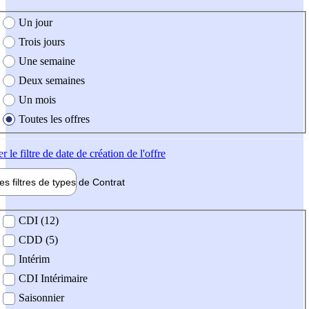
e création de l'offre
Un jour
Trois jours
Une semaine
Deux semaines
Un mois
Toutes les offres
er
le filtre de date de création de l'offre
les filtres de types de
Contrat
de contrat
CDI (12)
CDD (5)
Intérim
CDI Intérimaire
Saisonnier