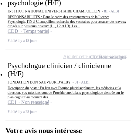
psychologie (H/F)
INSTITUT NATIONAL UNIVERSITAIRE CHAMPOLLION -
81 - ALBI
RESPONSABILITÉS : Dans le cadre des enseignements de la Licence
Psychologie, l'INU Champollion recherche des vacataires pour assurer des travaux
dirigés sur plusieurs niveaux (L1, L2 et L3). Les...
CDD - Temps partiel
Publié il y a 18 jours
Ajouter cette offre à ma sélection
CDI
Non renseigné
Psychologue clinicien / clinicienne
(H/F)
FONDATION BON SAUVEUR D'ALBY -
81 - ALBI
Description du poste : En lien avec l'équipe pluridisciplinaire, les médecins et la
direction, vos missions sont de Procéder aux bilans psychologique d'entrée sur le
plan cognitif au moment des...
CDI - Non renseigné
Publié il y a 28 jours
Votre avis nous intéresse