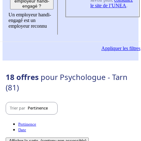
employeur handi-
le site de l’UNEA
.
engagé ?
Un employeur handi-
engagé est un
employeur reconnu
Appliquer
les filtres
18 offres
pour Psychologue - Tarn
(81)
Trier par
Pertinence
Pertinence
Date
Afficher la carte
(contenu non-accessible)