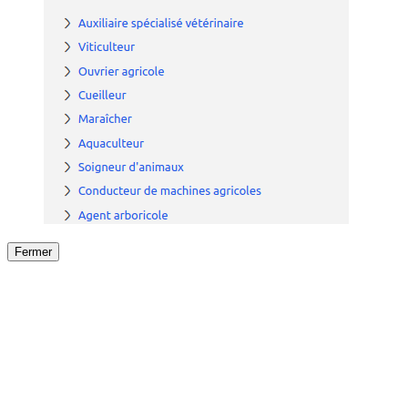
Fermer
Fermer
le détail de l'offre
/
Offre
sur
Offre précéden