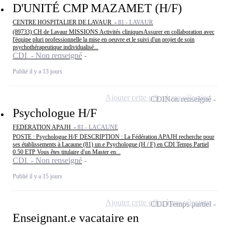
D'UNITÉ CMP MAZAMET (H/F)
CENTRE HOSPITALIER DE LAVAUR -
81 - LAVAUR
(89733) CH de Lavaur MISSIONS Activités cliniquesAssurer en collaboration avec
l'équipe pluri professionnelle la mise en oeuvre et le suivi d'un projet de soin
psychothérapeutique individualisé...
CDI - Non renseigné
Publié il y a 13 jours
Ajouter cette offre à ma sélection
CDI
Non renseigné
Psychologue H/F
FEDERATION APAJH -
81 - LACAUNE
POSTE : Psychologue H/F DESCRIPTION : La Fédération APAJH recherche pour
ses établissements à Lacaune (81) un.e Psychologue (H / F) en CDI Temps Partiel
0.50 ETP Vous êtes titulaire d'un Master en...
CDI - Non renseigné
Publié il y a 15 jours
Ajouter cette offre à ma sélection
CDD
Temps partiel
Enseignant.e vacataire en