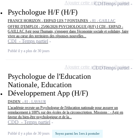
Ajouter cette offre à ma sélection
CDI
Temps partiel
Psychologue H/F (H/F)
FRANCE HORIZON - EHPAD LES 7 FONTAINES -
81 - GAILLAC
OFFRE D'EMPLOI - 25/06/2026 PSYCHOLOGUE (H/F) I CDI - EHPAD -
GAILLAC Agir pour l'humain, s'engager dans l'économie sociale et solidaire, faire
vivre au cœur des territoires des réponses nouvelles...
CDI - Temps partiel
Publié il y a plus de 30 jours
Ajouter cette offre à ma sélection
CDD
Temps partiel
Psychologue de l'Education
Nationale, Education
Développement App (H/F)
DSDEN -
81 - LAVAUR
L'académie recrute un Psychologue de l'éducation nationale pour assurer un
remplacement à 100% sur des écoles de la circonscription. Missions : - Agir en
faveur du bien-être psychologique et de la...
CDD - Temps partiel
Publié il y a plus de 30 jours
Soyez parmi les 1ers à postuler