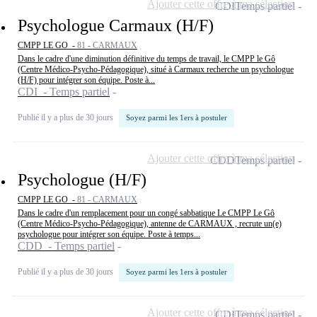
Ajouter cette offre à ma sélection
CDI
Temps partiel
Psychologue Carmaux (H/F)
CMPP LE GO -
81 - CARMAUX
Dans le cadre d'une diminution définitive du temps de travail, le CMPP le Gô
(Centre Médico-Psycho-Pédagogique), situé à Carmaux recherche un psychologue
(H/F) pour intégrer son équipe. Poste à...
CDI - Temps partiel
Publié il y a plus de 30 jours
Soyez parmi les 1ers à postuler
Ajouter cette offre à ma sélection
CDD
Temps partiel
Psychologue (H/F)
CMPP LE GO -
81 - CARMAUX
Dans le cadre d'un remplacement pour un congé sabbatique Le CMPP Le Gô
(Centre Médico-Psycho-Pédagogique), antenne de CARMAUX , recrute un(e)
psychologue pour intégrer son équipe. Poste à temps...
CDD - Temps partiel
Publié il y a plus de 30 jours
Soyez parmi les 1ers à postuler
Ajouter cette offre à ma sélection
CDI
Temps partiel