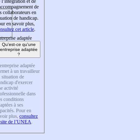
 l’intégration et de
’accompagnement de
s collaborateurs en
tuation de handicap.
ur en savoir plus,
nsultez cet article
.
treprise adaptée
Qu'est-ce qu'une
entreprise adaptée
?
entreprise adaptée
rmet à un travailleur
 situation de
ndicap d'exercer
e activité
ofessionnelle dans
s conditions
aptées à ses
pacités. Pour en
voir plus,
consultez
 site de l’UNEA
.