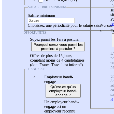
de
l
SALAIRE BRUT MINIMUM
se
si
Salaire minimum
Po
co
Choisissez une périodicité pour le salaire saisi
En
OPPORTUNITÉS
Soyez parmi les 1ers à postuler
Pourquoi serez-vous parmi les
premiers à postuler ?
L'
Offres de plus de 15 jours,
pe
comptant moins de 4 candidatures
en
(dont France Travail est informé)
ha
HANDICAP
un
pr
Employeur handi-
de
engagé
ad
Qu'est-ce qu'un
ca
employeur handi-
sa
engagé ?
le
Un employeur handi-
engagé est un
employeur reconnu