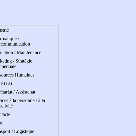
strie
rmatique /
écommunication
allation / Maintenance
eting / Stratégie
merciale
sources Humaines
é (12)
étariat / Assistanat
ices à la personne / à la
ectivité
ctacle
rt
sport / Logistique