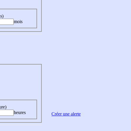
s)
mois
ure)
heures
Créer une alerte