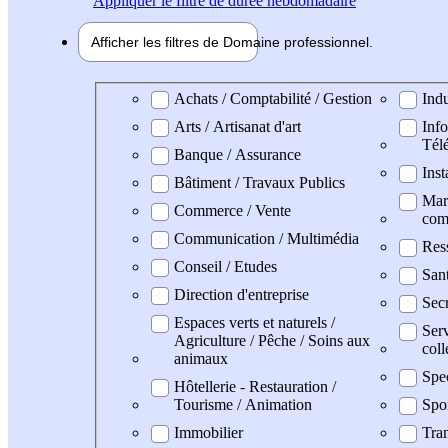
Appliquer
le filtre de durée hebdomadaire
Afficher les filtres de
Domaine pro
fessionnel
Domaine professionel
Achats / Comptabilité / Gestion
Indu
Arts / Artisanat d'art
Info
Tél
Banque / Assurance
Inst
Bâtiment / Travaux Publics
Mark
Commerce / Vente
com
Communication / Multimédia
Res
Conseil / Etudes
Sant
Direction d'entreprise
Secr
Espaces verts et naturels /
Serv
Agriculture / Pêche / Soins aux
coll
animaux
Spe
Hôtellerie - Restauration /
Tourisme / Animation
Spo
Immobilier
Tran