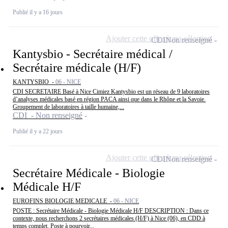
Publié il y a 16 jours
Ajouter cette offre à ma sélection
CDI
Non renseigné
Kantysbio - Secrétaire médical /
Secrétaire médicale (H/F)
KANTYSBIO -
06 - NICE
CDI SECRETAIRE Basé à Nice Cimiez Kantysbio est un réseau de 9 laboratoires
d’analyses médicales basé en région PACA ainsi que dans le Rhône et la Savoie.
Groupement de laboratoires à taille humaine,...
CDI - Non renseigné
Publié il y a 22 jours
Ajouter cette offre à ma sélection
CDI
Non renseigné
Secrétaire Médicale - Biologie
Médicale H/F
EUROFINS BIOLOGIE MEDICALE -
06 - NICE
POSTE : Secrétaire Médicale - Biologie Médicale H/F DESCRIPTION : Dans ce
contexte, nous recherchons 2 secrétaires médicales (H/F) à Nice (06), en CDD à
temps complet. Poste à pourvoir...