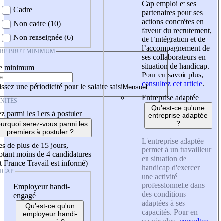
Cap emploi et ses
Cadre
partenaires pour ses
actions concrètes en
Non cadre (10)
faveur du recrutement,
Non renseignée (6)
de l’intégration et de
l’accompagnement de
IRE BRUT MINIMUM
ses collaborateurs en
situation de handicap.
re minimum
Pour en savoir plus,
consultez cet article
.
ssez une périodicité pour le salaire saisi
Entreprise adaptée
NITÉS
Qu'est-ce qu'une
z parmi les 1ers à postuler
entreprise adaptée
?
urquoi serez-vous parmi les
premiers à postuler ?
L'entreprise adaptée
es de plus de 15 jours,
permet à un travailleur
tant moins de 4 candidatures
en situation de
t France Travail est informé)
handicap d'exercer
ICAP
une activité
professionnelle dans
Employeur handi-
des conditions
engagé
adaptées à ses
Qu'est-ce qu'un
capacités. Pour en
employeur handi-
savoir plus,
consultez