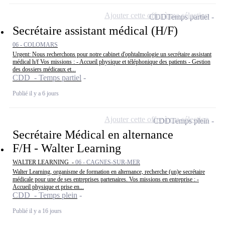
Ajouter cette offre à ma sélection
CDD
Temps partiel
Secrétaire assistant médical (H/F)
06 - COLOMARS
Urgent: Nous recherchons pour notre cabinet d'ophtalmologie un secrétaire assistant
médical h/f Vos missions : - Accueil physique et téléphonique des patients - Gestion
des dossiers médicaux et...
CDD - Temps partiel
Publié il y a 6 jours
Ajouter cette offre à ma sélection
CDD
Temps plein
Secrétaire Médical en alternance
F/H - Walter Learning
WALTER LEARNING -
06 - CAGNES-SUR-MER
Walter Learning, organisme de formation en alternance, recherche (un)e secrétaire
médicale pour une de ses entreprises partenaires. Vos missions en entreprise : -
Accueil physique et prise en...
CDD - Temps plein
Publié il y a 16 jours