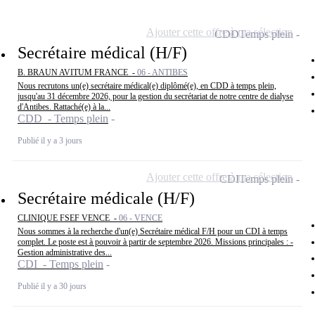
Ajouter cette offre à ma sélection
CDD
Temps plein
Secrétaire médical (H/F)
B. BRAUN AVITUM FRANCE -
06 - ANTIBES
Nous recrutons un(e) secrétaire médical(e) diplômé(e), en CDD à temps plein,
jusqu'au 31 décembre 2026, pour la gestion du secrétariat de notre centre de dialyse
d'Antibes. Rattaché(e) à la...
CDD - Temps plein
Publié il y a 3 jours
Ajouter cette offre à ma sélection
CDI
Temps plein
Secrétaire médicale (H/F)
CLINIQUE FSEF VENCE -
06 - VENCE
Nous sommes à la recherche d'un(e) Secrétaire médical F/H pour un CDI à temps
complet. Le poste est à pouvoir à partir de septembre 2026. Missions principales : -
Gestion administrative des...
CDI - Temps plein
Publié il y a 30 jours