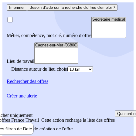
Imprimer
Besoin d'aide sur la recherche d'offres d'emploi ?
Métier, compétence, mot-clé, numéro d'offre
Lieu de travail
Distance autour du lieu choisi
Rechercher
des offres
Créer une alerte
Qui sont n
icher uniquement
 offres France Travail
Cette action recharge la liste des offres
les filtres de
Date de création
de l'offre