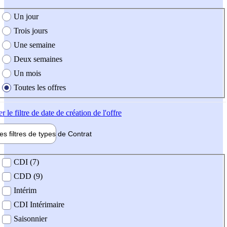
e création de l'offre
Un jour
Trois jours
Une semaine
Deux semaines
Un mois
Toutes les offres
er
le filtre de date de création de l'offre
les filtres de types de
Contrat
de contrat
CDI (7)
CDD (9)
Intérim
CDI Intérimaire
Saisonnier