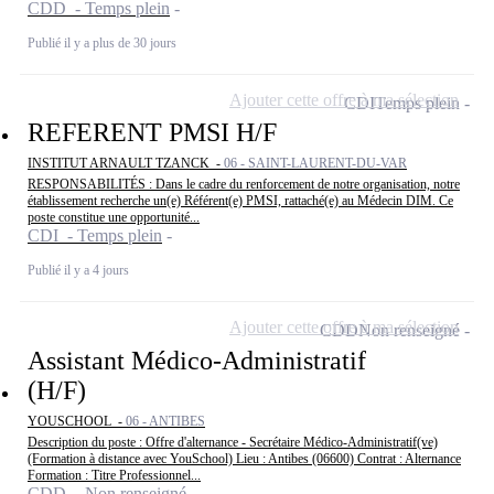
CDD - Temps plein
Publié il y a plus de 30 jours
Ajouter cette offre à ma sélection
CDI
Temps plein
REFERENT PMSI H/F
INSTITUT ARNAULT TZANCK -
06 - SAINT-LAURENT-DU-VAR
RESPONSABILITÉS : Dans le cadre du renforcement de notre organisation, notre
établissement recherche un(e) Référent(e) PMSI, rattaché(e) au Médecin DIM. Ce
poste constitue une opportunité...
CDI - Temps plein
Publié il y a 4 jours
Ajouter cette offre à ma sélection
CDD
Non renseigné
Assistant Médico-Administratif
(H/F)
YOUSCHOOL -
06 - ANTIBES
Description du poste : Offre d'alternance - Secrétaire Médico-Administratif(ve)
(Formation à distance avec YouSchool) Lieu : Antibes (06600) Contrat : Alternance
Formation : Titre Professionnel...
CDD - Non renseigné