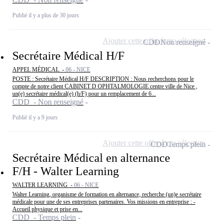
Publié il y a plus de 30 jours
Ajouter cette offre à ma sélection
CDD
Non renseigné
Secrétaire Médical H/F
APPEL MÉDICAL -
06 - NICE
POSTE : Secrétaire Médical H/F DESCRIPTION : Nous recherchons pour le
compte de notre client CABINET D OPHTALMOLOGIE centre ville de Nice ,
un(e) secrétaire médical(e) (h/F) pour un remplacement de 6...
CDD - Non renseigné
Publié il y a 9 jours
Ajouter cette offre à ma sélection
CDD
Temps plein
Secrétaire Médical en alternance
F/H - Walter Learning
WALTER LEARNING -
06 - NICE
Walter Learning, organisme de formation en alternance, recherche (un)e secrétaire
médicale pour une de ses entreprises partenaires. Vos missions en entreprise : -
Accueil physique et prise en...
CDD - Temps plein