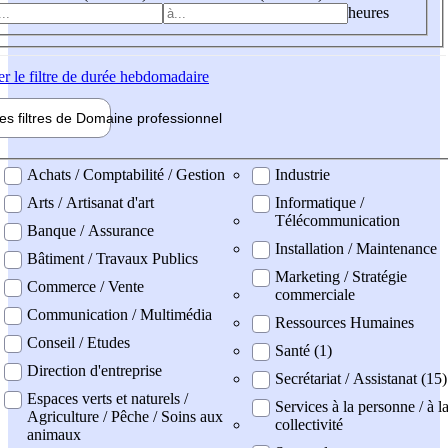
heures
er
le filtre de durée hebdomadaire
les filtres de
Domaine pro
fessionnel
ne professionel
Achats / Comptabilité / Gestion
Industrie
Arts / Artisanat d'art
Informatique /
Télécommunication
Banque / Assurance
Installation / Maintenance
Bâtiment / Travaux Publics
Marketing / Stratégie
Commerce / Vente
commerciale
Communication / Multimédia
Ressources Humaines
Conseil / Etudes
Santé (1)
Direction d'entreprise
Secrétariat / Assistanat (15)
Espaces verts et naturels /
Services à la personne / à l
Agriculture / Pêche / Soins aux
collectivité
animaux