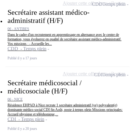
Ajouter cette offre à ma sélection
CDD
Temps plein
Secrétaire assistant médico-
administratif (H/F)
06 - ANTIBES
Dans le cadre d'un recrutement en apprentissage en alternance avec le centre de
formation, vous évoluerez en qualité de secrétaire assistant médico-administratif.
Vos missions : - Accueille les...
CDD - Temps plein
Publié il y a 17 jours
Ajouter cette offre à ma sélection
CDI
Temps plein
Secrétaire médicosocial /
médicosociale (H/F)
06 - NICE
Résidence EHPAD à Nice recrute 1 secrétaire administratif (ve) polyvalent(e)
dominante médico social CDI fin Août, poste à temps plein Missions principales:
Accueil physique et téléphonique,...
CDI - Temps plein
Publié il y a 20 jours