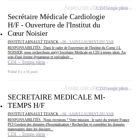
Ajouter cette offre à ma sélection
CDI
Temps plein
Secrétaire Médicale Cardiologie
H/F - Ouverture de l'Institut du
Cœur Noisier
INSTITUT ARNAULT TZANCK -
06 - SAINT-LAURENT-DU-VAR
RESPONSABILITÉS : Dans le cadre de l'ouverture de l'Institut du Coeur J-L
NOISIER, nous recherchons un(e) Secrétaire Médicale en CDI à temps plein. Au
sein d'une équipe dynamique et spécialisée,...
CDI - Temps plein
Publié il y a 16 jours
Ajouter cette offre à ma sélection
CDI
Temps plein
SECRETAIRE MEDICALE MI-
TEMPS H/F
INSTITUT ARNAULT TZANCK -
06 - SAINT-LAURENT-DU-VAR
RESPONSABILITÉS : Nous recrutons ! Votre mission : le suivi du registre France
PCI Gestion des données d'hospitalisation • Rechercher et compléter les données
manquantes dans les dossiers...
CDI - Temps plein