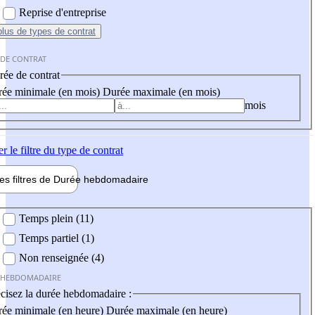
Reprise d'entreprise
plus
de types de contrat
 DE CONTRAT
ée de contrat
ée minimale (en mois)
Durée maximale (en mois)
mois
er
le filtre du type de contrat
les filtres de
Durée hebdo
madaire
 hebdomadaire
Temps plein (11)
Temps partiel (1)
Non renseignée (4)
 HEBDOMADAIRE
cisez la durée hebdomadaire :
ée minimale (en heure)
Durée maximale (en heure)