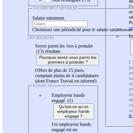
de
l
SALAIRE BRUT MINIMUM
se
si
Salaire minimum
Po
co
Choisissez une périodicité pour le salaire saisi
En
OPPORTUNITÉS
Soyez parmi les 1ers à postuler
(13)
résultats
Pourquoi serez-vous parmi les
L'
premiers à postuler ?
pe
Offres de plus de 15 jours,
en
comptant moins de 4 candidatures
ha
(dont France Travail est informé)
un
HANDICAP
pr
de
Employeur handi-
ad
engagé (1)
ca
Qu'est-ce qu'un
sa
employeur handi-
le
engagé ?
Un employeur handi-
engagé est un