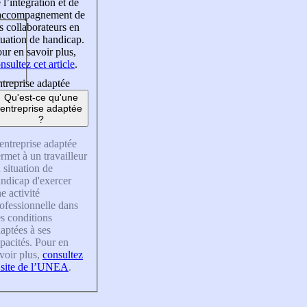
 l’intégration et de
’accompagnement de
s collaborateurs en
tuation de handicap.
ur en savoir plus,
nsultez cet article
.
treprise adaptée
Qu'est-ce qu'une
entreprise adaptée
?
entreprise adaptée
rmet à un travailleur
 situation de
ndicap d'exercer
e activité
ofessionnelle dans
s conditions
aptées à ses
pacités. Pour en
voir plus,
consultez
 site de l’UNEA
.