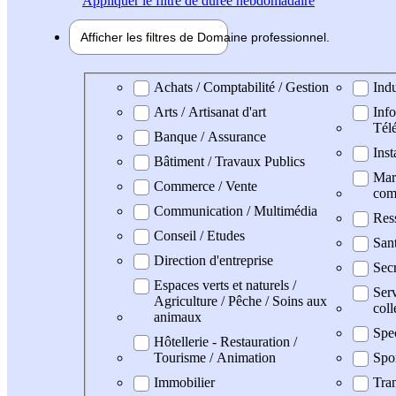
Appliquer
le filtre de durée hebdomadaire
Afficher les filtres de
Domaine pro
fessionnel
Domaine professionel
Achats / Comptabilité / Gestion
Indu
Arts / Artisanat d'art
Info
Tél
Banque / Assurance
Inst
Bâtiment / Travaux Publics
Mark
Commerce / Vente
com
Communication / Multimédia
Res
Conseil / Etudes
San
Direction d'entreprise
Secr
Espaces verts et naturels /
Serv
Agriculture / Pêche / Soins aux
coll
animaux
Spe
Hôtellerie - Restauration /
Tourisme / Animation
Spo
Immobilier
Tran