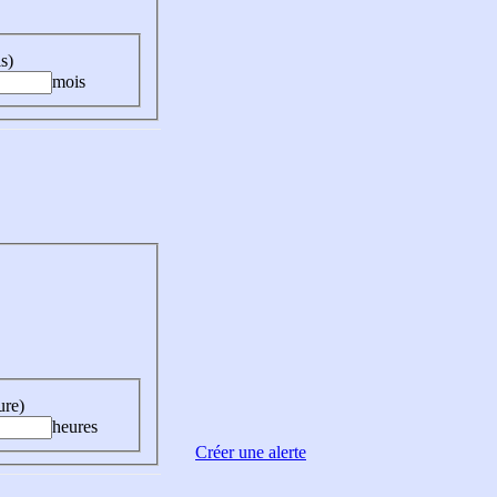
s)
mois
ure)
heures
Créer une alerte