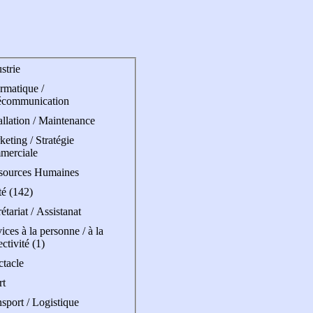
strie
rmatique /
écommunication
allation / Maintenance
eting / Stratégie
merciale
sources Humaines
té (142)
étariat / Assistanat
ices à la personne / à la
ectivité (1)
ctacle
rt
sport / Logistique