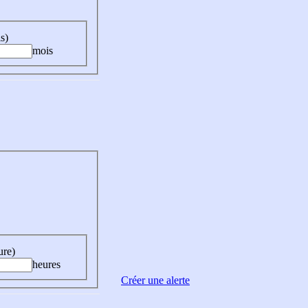
s)
mois
ure)
heures
Créer une alerte