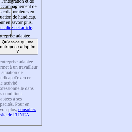
 l’intégration et de
’accompagnement de
s collaborateurs en
tuation de handicap.
ur en savoir plus,
nsultez cet article
.
treprise adaptée
Qu'est-ce qu'une
entreprise adaptée
?
entreprise adaptée
rmet à un travailleur
 situation de
ndicap d'exercer
e activité
ofessionnelle dans
s conditions
aptées à ses
pacités. Pour en
voir plus,
consultez
 site de l’UNEA
.