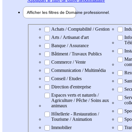
Appliquer
le filtre de durée hebdomadaire
Afficher les filtres de
Domaine pro
fessionnel
Domaine professionel
Achats / Comptabilité / Gestion
Indu
Arts / Artisanat d'art
Info
Tél
Banque / Assurance
Inst
Bâtiment / Travaux Publics
Mark
Commerce / Vente
com
Communication / Multimédia
Res
Conseil / Etudes
Sant
Direction d'entreprise
Secr
Espaces verts et naturels /
Serv
Agriculture / Pêche / Soins aux
coll
animaux
Spe
Hôtellerie - Restauration /
Tourisme / Animation
Spo
Immobilier
Tran