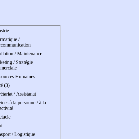
strie
rmatique /
écommunication
allation / Maintenance
eting / Stratégie
merciale
sources Humaines
é (3)
étariat / Assistanat
ices à la personne / à la
ectivité
ctacle
rt
sport / Logistique