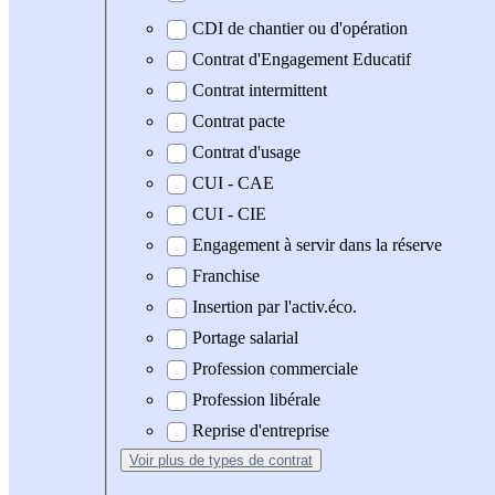
CDI de chantier ou d'opération
Contrat d'Engagement Educatif
Contrat intermittent
Contrat pacte
Contrat d'usage
CUI - CAE
CUI - CIE
Engagement à servir dans la réserve
Franchise
Insertion par l'activ.éco.
Portage salarial
Profession commerciale
Profession libérale
Reprise d'entreprise
Voir plus
de types de contrat