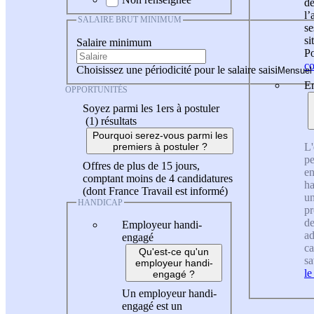
de
l
SALAIRE BRUT MINIMUM
se
si
Salaire minimum
Po
co
Choisissez une périodicité pour le salaire saisi
En
OPPORTUNITÉS
Soyez parmi les 1ers à postuler
(1)
résultats
Pourquoi serez-vous parmi les
L'
premiers à postuler ?
pe
Offres de plus de 15 jours,
en
comptant moins de 4 candidatures
ha
(dont France Travail est informé)
un
HANDICAP
pr
de
Employeur handi-
ad
engagé
ca
Qu'est-ce qu'un
sa
employeur handi-
le
engagé ?
Un employeur handi-
engagé est un