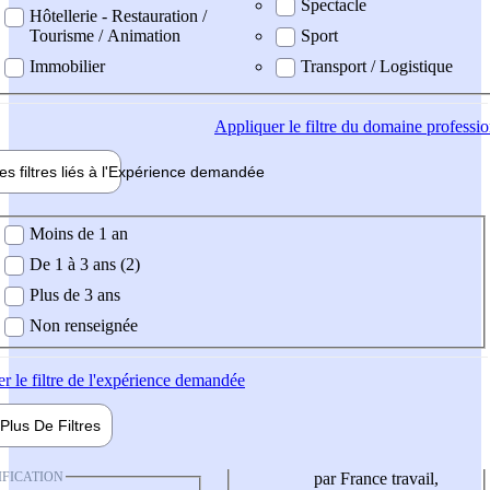
Spectacle
Hôtellerie - Restauration /
Tourisme / Animation
Sport
Immobilier
Transport / Logistique
Appliquer
le filtre du domaine professi
es filtres liés à l'
Expérience
demandée
ience demandée
Moins de 1 an
De 1 à 3 ans (2)
Plus de 3 ans
Non renseignée
er
le filtre de l'expérience demandée
Plus De
Filtres
IFICATION
par France travail,