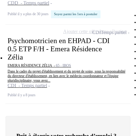
CDD - Temps partiel
Publié il y a plus de 30 jours
Soyez parmi les 1ers à postuler
Ajouter cette offre à ma sélection
CDI
Temps partiel
Psychomotricien en EHPAD - CDI
0.5 ETP F/H - Emera Résidence
Zélia
EMERA RÉSIDENCE ZÉLIA -
65 - IBOS
Dans le cadre du projet d'établissement et du projet de soins, sous la responsabilité
du directeur d'établissement, en lien avec le médecin coordonnateur et l'équipe
pluridisciplinaire, vous avez...
CDI - Temps partiel
Publié il y a 8 jours
Prêt à élargir votre recherche d’emploi ?