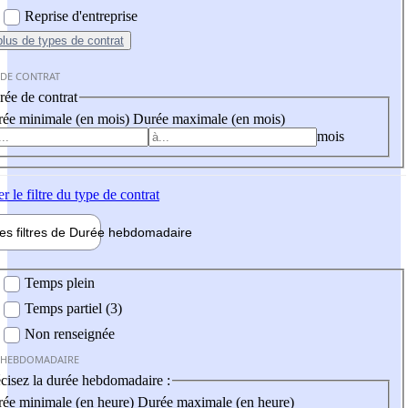
Reprise d'entreprise
plus
de types de contrat
 DE CONTRAT
ée de contrat
ée minimale (en mois)
Durée maximale (en mois)
mois
er
le filtre du type de contrat
les filtres de
Durée hebdo
madaire
 hebdomadaire
Temps plein
Temps partiel (3)
Non renseignée
 HEBDOMADAIRE
cisez la durée hebdomadaire :
ée minimale (en heure)
Durée maximale (en heure)