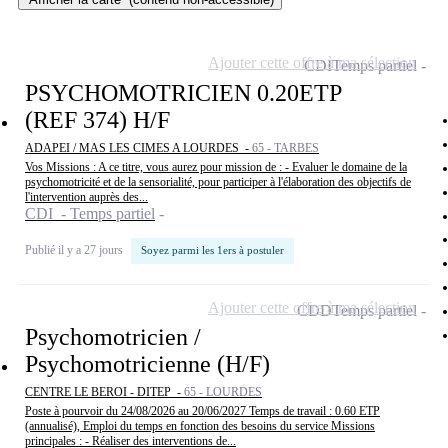
Ajouter cette offre à ma sélection
CDI
Temps partiel
PSYCHOMOTRICIEN 0.20ETP
(REF 374) H/F
ADAPEI / MAS LES CIMES A LOURDES -
65 - TARBES
Vos Missions : A ce titre, vous aurez pour mission de : - Evaluer le domaine de la
psychomotricité et de la sensorialité, pour participer à l'élaboration des objectifs de
l'intervention auprès des...
CDI - Temps partiel
Publié il y a 27 jours
Soyez parmi les 1ers à postuler
Ajouter cette offre à ma sélection
CDD
Temps partiel
Psychomotricien /
Psychomotricienne (H/F)
CENTRE LE BEROI - DITEP -
65 - LOURDES
Poste à pourvoir du 24/08/2026 au 20/06/2027 Temps de travail : 0.60 ETP
(annualisé), Emploi du temps en fonction des besoins du service Missions
principales : - Réaliser des interventions de...