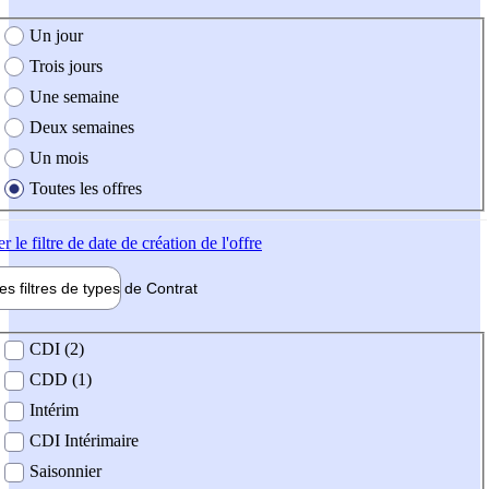
e création de l'offre
Un jour
Trois jours
Une semaine
Deux semaines
Un mois
Toutes les offres
er
le filtre de date de création de l'offre
les filtres de types de
Contrat
de contrat
CDI (2)
CDD (1)
Intérim
CDI Intérimaire
Saisonnier