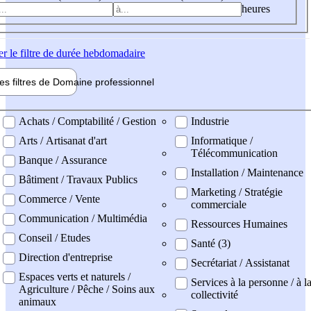
heures
er
le filtre de durée hebdomadaire
les filtres de
Domaine pro
fessionnel
ne professionel
Achats / Comptabilité / Gestion
Industrie
Arts / Artisanat d'art
Informatique /
Télécommunication
Banque / Assurance
Installation / Maintenance
Bâtiment / Travaux Publics
Marketing / Stratégie
Commerce / Vente
commerciale
Communication / Multimédia
Ressources Humaines
Conseil / Etudes
Santé (3)
Direction d'entreprise
Secrétariat / Assistanat
Espaces verts et naturels /
Services à la personne / à l
Agriculture / Pêche / Soins aux
collectivité
animaux