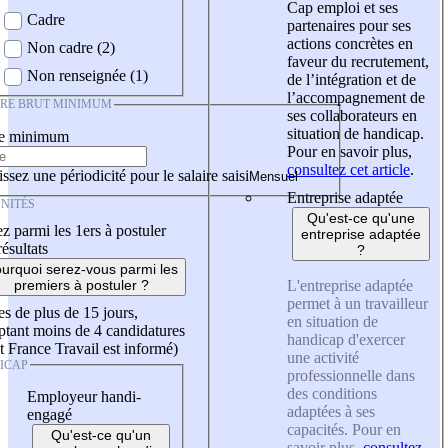
Cap emploi et ses
Cadre
partenaires pour ses
actions concrètes en
Non cadre (2)
faveur du recrutement,
Non renseignée (1)
de l’intégration et de
l’accompagnement de
IRE BRUT MINIMUM
ses collaborateurs en
situation de handicap.
re minimum
Pour en savoir plus,
consultez cet article
.
ssez une périodicité pour le salaire saisi
Entreprise adaptée
NITÉS
Qu'est-ce qu'une
z parmi les 1ers à postuler
entreprise adaptée
résultats
?
urquoi serez-vous parmi les
L'entreprise adaptée
premiers à postuler ?
permet à un travailleur
es de plus de 15 jours,
en situation de
tant moins de 4 candidatures
handicap d'exercer
t France Travail est informé)
une activité
ICAP
professionnelle dans
des conditions
Employeur handi-
adaptées à ses
engagé
capacités. Pour en
Qu'est-ce qu'un
savoir plus,
consultez