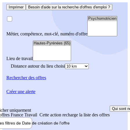
Imprimer
Besoin d'aide sur la recherche d'offres d'emploi ?
Métier, compétence, mot-clé, numéro d'offre
Lieu de travail
Distance autour du lieu choisi
Rechercher
des offres
Créer une alerte
Qui sont n
icher uniquement
 offres France Travail
Cette action recharge la liste des offres
les filtres de
Date de création
de l'offre