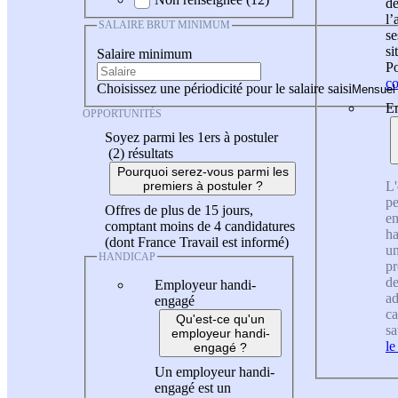
de
l
SALAIRE BRUT MINIMUM
se
si
Salaire minimum
Po
co
Choisissez une périodicité pour le salaire saisi
En
OPPORTUNITÉS
Soyez parmi les 1ers à postuler
(2)
résultats
Pourquoi serez-vous parmi les
L'
premiers à postuler ?
pe
Offres de plus de 15 jours,
en
comptant moins de 4 candidatures
ha
(dont France Travail est informé)
un
HANDICAP
pr
de
Employeur handi-
ad
engagé
ca
Qu'est-ce qu'un
sa
employeur handi-
le
engagé ?
Un employeur handi-
engagé est un