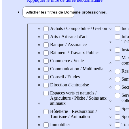
Appliquer
le filtre de durée hebdomadaire
Afficher les filtres de
Domaine pro
fessionnel
Domaine professionel
Achats / Comptabilité / Gestion
Indu
Arts / Artisanat d'art
Info
Tél
Banque / Assurance
Inst
Bâtiment / Travaux Publics
Mark
Commerce / Vente
com
Communication / Multimédia
Res
Conseil / Etudes
Sant
Direction d'entreprise
Secr
Espaces verts et naturels /
Serv
Agriculture / Pêche / Soins aux
coll
animaux
Spe
Hôtellerie - Restauration /
Tourisme / Animation
Spo
Immobilier
Tran