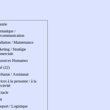
strie
rmatique /
écommunication
allation / Maintenance
eting / Stratégie
merciale
sources Humaines
é (22)
étariat / Assistanat
ices à la personne / à la
ectivité
ctacle
rt
sport / Logistique