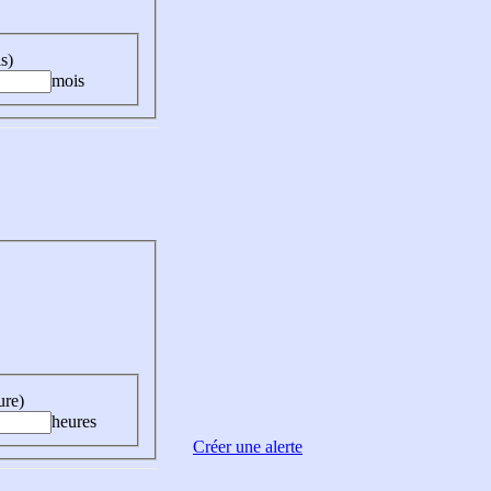
s)
mois
ure)
heures
Créer une alerte