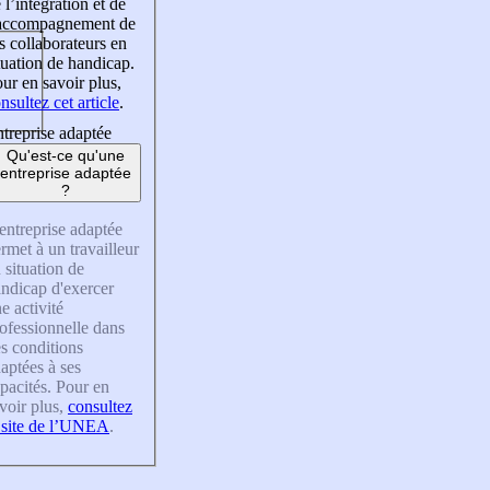
 l’intégration et de
’accompagnement de
s collaborateurs en
tuation de handicap.
ur en savoir plus,
nsultez cet article
.
treprise adaptée
Qu'est-ce qu'une
entreprise adaptée
?
entreprise adaptée
rmet à un travailleur
 situation de
ndicap d'exercer
e activité
ofessionnelle dans
s conditions
aptées à ses
pacités. Pour en
voir plus,
consultez
 site de l’UNEA
.