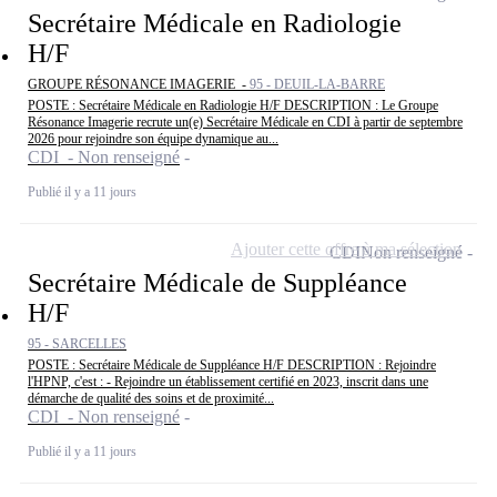
Secrétaire Médicale en Radiologie
H/F
GROUPE RÉSONANCE IMAGERIE -
95 - DEUIL-LA-BARRE
POSTE : Secrétaire Médicale en Radiologie H/F DESCRIPTION : Le Groupe
Résonance Imagerie recrute un(e) Secrétaire Médicale en CDI à partir de septembre
2026 pour rejoindre son équipe dynamique au...
CDI - Non renseigné
Publié il y a 11 jours
Ajouter cette offre à ma sélection
CDI
Non renseigné
Secrétaire Médicale de Suppléance
H/F
95 - SARCELLES
POSTE : Secrétaire Médicale de Suppléance H/F DESCRIPTION : Rejoindre
l'HPNP, c'est : - Rejoindre un établissement certifié en 2023, inscrit dans une
démarche de qualité des soins et de proximité...
CDI - Non renseigné
Publié il y a 11 jours