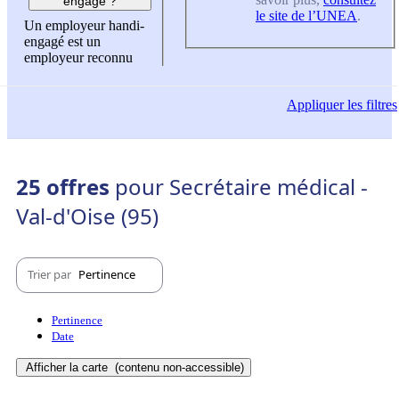
engagé ?
le site de l’UNEA
.
Un employeur handi-
engagé est un
employeur reconnu
Appliquer
les filtres
25 offres
pour Secrétaire médical -
Val-d'Oise (95)
Trier par
Pertinence
Pertinence
Date
Afficher la carte
(contenu non-accessible)