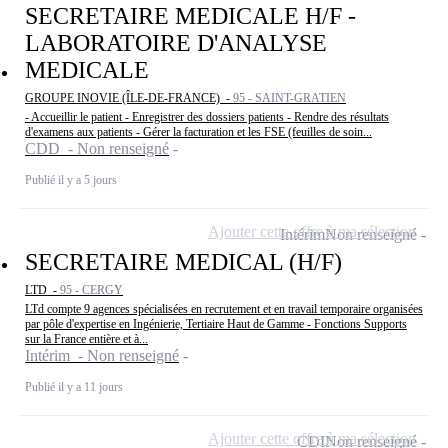
SECRETAIRE MEDICALE H/F -
LABORATOIRE D'ANALYSE
MEDICALE
GROUPE INOVIE (ÎLE-DE-FRANCE) -
95 - SAINT-GRATIEN
- Accueillir le patient - Enregistrer des dossiers patients - Rendre des résultats
d'examens aux patients - Gérer la facturation et les FSE (feuilles de soin...
CDD - Non renseigné
Publié il y a 5 jours
Ajouter cette offre à ma sélection
Intérim
Non renseigné
SECRETAIRE MEDICAL (H/F)
LTD -
95 - CERGY
LTd compte 9 agences spécialisées en recrutement et en travail temporaire organisées
par pôle d'expertise en Ingénierie, Tertiaire Haut de Gamme - Fonctions Supports
sur la France entière et à...
Intérim - Non renseigné
Publié il y a 11 jours
Ajouter cette offre à ma sélection
CDI
Non renseigné