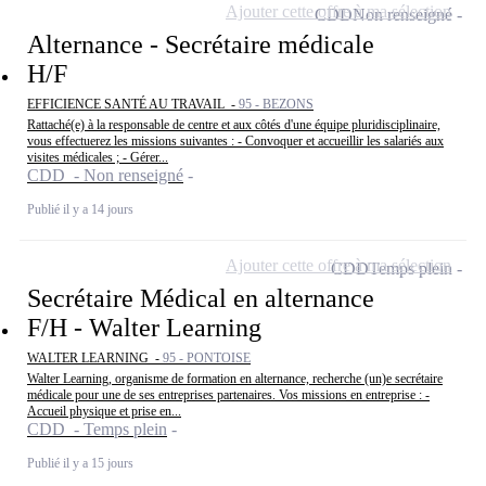
Ajouter cette offre à ma sélection
CDD
Non renseigné
Alternance - Secrétaire médicale
H/F
EFFICIENCE SANTÉ AU TRAVAIL -
95 - BEZONS
Rattaché(e) à la responsable de centre et aux côtés d'une équipe pluridisciplinaire,
vous effectuerez les missions suivantes : - Convoquer et accueillir les salariés aux
visites médicales ; - Gérer...
CDD - Non renseigné
Publié il y a 14 jours
Ajouter cette offre à ma sélection
CDD
Temps plein
Secrétaire Médical en alternance
F/H - Walter Learning
WALTER LEARNING -
95 - PONTOISE
Walter Learning, organisme de formation en alternance, recherche (un)e secrétaire
médicale pour une de ses entreprises partenaires. Vos missions en entreprise : -
Accueil physique et prise en...
CDD - Temps plein
Publié il y a 15 jours