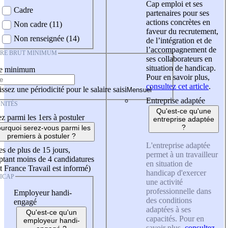
Cap emploi et ses
Cadre
partenaires pour ses
actions concrètes en
Non cadre (11)
faveur du recrutement,
Non renseignée (14)
de l’intégration et de
l’accompagnement de
IRE BRUT MINIMUM
ses collaborateurs en
situation de handicap.
re minimum
Pour en savoir plus,
consultez cet article
.
ssez une périodicité pour le salaire saisi
Entreprise adaptée
NITÉS
Qu'est-ce qu'une
z parmi les 1ers à postuler
entreprise adaptée
?
urquoi serez-vous parmi les
premiers à postuler ?
L'entreprise adaptée
es de plus de 15 jours,
permet à un travailleur
tant moins de 4 candidatures
en situation de
t France Travail est informé)
handicap d'exercer
ICAP
une activité
professionnelle dans
Employeur handi-
des conditions
engagé
adaptées à ses
Qu'est-ce qu'un
capacités. Pour en
employeur handi-
savoir plus,
consultez