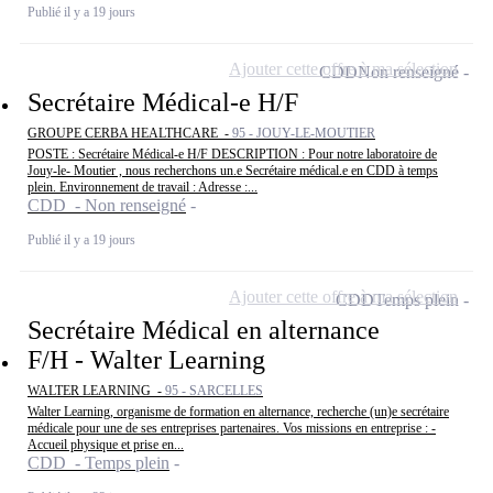
Publié il y a 19 jours
Ajouter cette offre à ma sélection
CDD
Non renseigné
Secrétaire Médical-e H/F
GROUPE CERBA HEALTHCARE -
95 - JOUY-LE-MOUTIER
POSTE : Secrétaire Médical-e H/F DESCRIPTION : Pour notre laboratoire de
Jouy-le- Moutier , nous recherchons un.e Secrétaire médical.e en CDD à temps
plein. Environnement de travail : Adresse :...
CDD - Non renseigné
Publié il y a 19 jours
Ajouter cette offre à ma sélection
CDD
Temps plein
Secrétaire Médical en alternance
F/H - Walter Learning
WALTER LEARNING -
95 - SARCELLES
Walter Learning, organisme de formation en alternance, recherche (un)e secrétaire
médicale pour une de ses entreprises partenaires. Vos missions en entreprise : -
Accueil physique et prise en...
CDD - Temps plein