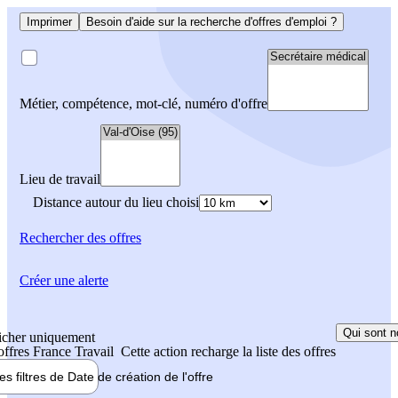
Imprimer
Besoin d'aide sur la recherche d'offres d'emploi ?
Métier, compétence, mot-clé, numéro d'offre
Lieu de travail
Distance autour du lieu choisi
Rechercher
des offres
Créer une alerte
Qui sont n
icher uniquement
 offres France Travail
Cette action recharge la liste des offres
les filtres de
Date de création
de l'offre