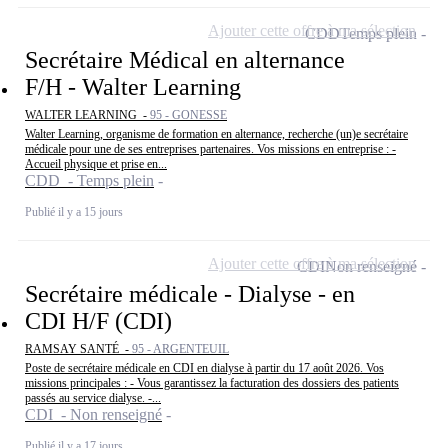
Ajouter cette offre à ma sélection
CDD
Temps plein
Secrétaire Médical en alternance
F/H - Walter Learning
WALTER LEARNING -
95 - GONESSE
Walter Learning, organisme de formation en alternance, recherche (un)e secrétaire
médicale pour une de ses entreprises partenaires. Vos missions en entreprise : -
Accueil physique et prise en...
CDD - Temps plein
Publié il y a 15 jours
Ajouter cette offre à ma sélection
CDI
Non renseigné
Secrétaire médicale - Dialyse - en
CDI H/F (CDI)
RAMSAY SANTÉ -
95 - ARGENTEUIL
Poste de secrétaire médicale en CDI en dialyse à partir du 17 août 2026. Vos
missions principales : - Vous garantissez la facturation des dossiers des patients
passés au service dialyse. -...
CDI - Non renseigné
Publié il y a 17 jours