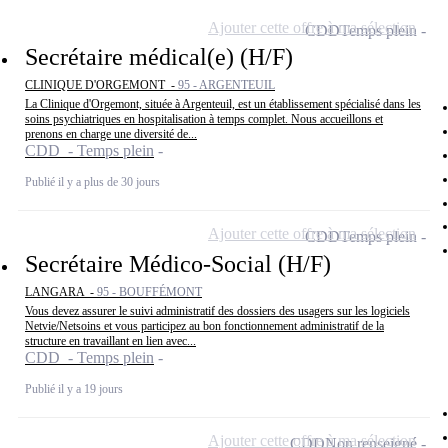
Ajouter cette offre à ma sélection
CDD
Temps plein
Secrétaire médical(e) (H/F)
CLINIQUE D'ORGEMONT -
95 - ARGENTEUIL
La Clinique d'Orgemont, située à Argenteuil, est un établissement spécialisé dans les
soins psychiatriques en hospitalisation à temps complet. Nous accueillons et
prenons en charge une diversité de...
CDD - Temps plein
Publié il y a plus de 30 jours
Ajouter cette offre à ma sélection
CDD
Temps plein
Secrétaire Médico-Social (H/F)
LANGARA -
95 - BOUFFÉMONT
Vous devez assurer le suivi administratif des dossiers des usagers sur les logiciels
Netvie/Netsoins et vous participez au bon fonctionnement administratif de la
structure en travaillant en lien avec...
CDD - Temps plein
Publié il y a 19 jours
Ajouter cette offre à ma sélection
CDD
Non renseigné