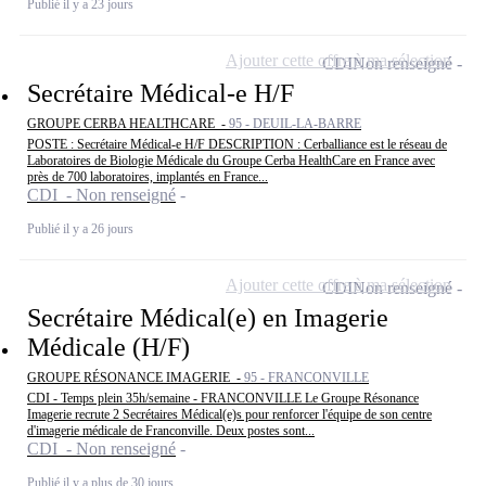
Publié il y a 23 jours
Ajouter cette offre à ma sélection
CDI
Non renseigné
Secrétaire Médical-e H/F
GROUPE CERBA HEALTHCARE -
95 - DEUIL-LA-BARRE
POSTE : Secrétaire Médical-e H/F DESCRIPTION : Cerballiance est le réseau de
Laboratoires de Biologie Médicale du Groupe Cerba HealthCare en France avec
près de 700 laboratoires, implantés en France...
CDI - Non renseigné
Publié il y a 26 jours
Ajouter cette offre à ma sélection
CDI
Non renseigné
Secrétaire Médical(e) en Imagerie
Médicale (H/F)
GROUPE RÉSONANCE IMAGERIE -
95 - FRANCONVILLE
CDI - Temps plein 35h/semaine - FRANCONVILLE Le Groupe Résonance
Imagerie recrute 2 Secrétaires Médical(e)s pour renforcer l'équipe de son centre
d'imagerie médicale de Franconville. Deux postes sont...
CDI - Non renseigné
Publié il y a plus de 30 jours