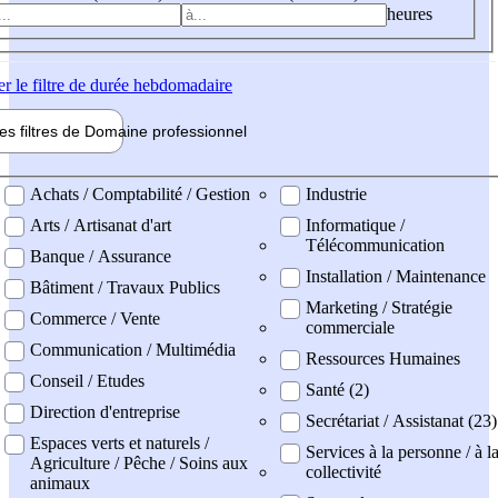
heures
er
le filtre de durée hebdomadaire
les filtres de
Domaine pro
fessionnel
ne professionel
Achats / Comptabilité / Gestion
Industrie
Arts / Artisanat d'art
Informatique /
Télécommunication
Banque / Assurance
Installation / Maintenance
Bâtiment / Travaux Publics
Marketing / Stratégie
Commerce / Vente
commerciale
Communication / Multimédia
Ressources Humaines
Conseil / Etudes
Santé (2)
Direction d'entreprise
Secrétariat / Assistanat (23)
Espaces verts et naturels /
Services à la personne / à l
Agriculture / Pêche / Soins aux
collectivité
animaux