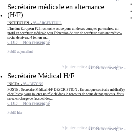
Secrétaire médicale en alternance
(H/F)
INSTITUT F2I -
95 - ARGENTEUIL
L'Institut Européen F2I, recherche active pour un de ses comptes partenaires, un
profil en secrétaire médicale pour l'obtention de titre de secrétaire assistant médico-
social de niveau 4 (en un an...
CDD - Non renseigné
Publié aujourd'hui
Ajouter cette offre à ma sélection
CDD
Non renseigné
Secrétaire Médical H/F
INICEA -
95 - BEZONS
POSTE : Secrétaire Médical H/F DESCRIPTION : En tant que secrétaire médical(e)
chez Inicea, vous jouerez un rôle clé dans le parcours de soins de nos patients. Vous
serez en charge de l'accueil des...
CDD - Non renseigné
Publié hier
Ajouter cette offre à ma sélection
CDD
Non renseigné