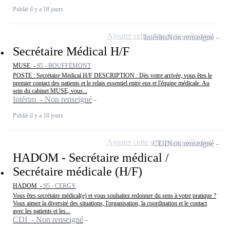
Publié il y a 18 jours
Ajouter cette offre à ma sélection
Intérim
Non renseigné
Secrétaire Médical H/F
MUSE -
95 - BOUFFÉMONT
POSTE : Secrétaire Médical H/F DESCRIPTION : Dès votre arrivée, vous êtes le
premier contact des patients et le relais essentiel entre eux et l'équipe médicale. Au
sein du cabinet MUSE, vous...
Intérim - Non renseigné
Publié il y a 18 jours
Ajouter cette offre à ma sélection
CDI
Non renseigné
HADOM - Secrétaire médical /
Secrétaire médicale (H/F)
HADOM -
95 - CERGY
Vous êtes secrétaire médical(e) et vous souhaitez redonner du sens à votre pratique ?
Vous aimez la diversité des situations, l'organisation, la coordination et le contact
avec les patients et les...
CDI - Non renseigné