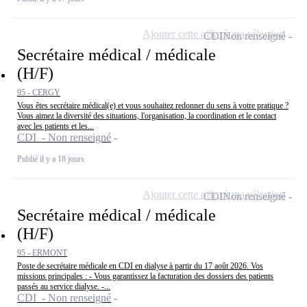
Ajouter cette offre à ma sélection
CDI
Non renseigné
Secrétaire médical / médicale
(H/F)
95 - CERGY
Vous êtes secrétaire médical(e) et vous souhaitez redonner du sens à votre pratique ?
Vous aimez la diversité des situations, l'organisation, la coordination et le contact
avec les patients et les...
CDI - Non renseigné
Publié il y a 18 jours
Ajouter cette offre à ma sélection
CDI
Non renseigné
Secrétaire médical / médicale
(H/F)
95 - ERMONT
Poste de secrétaire médicale en CDI en dialyse à partir du 17 août 2026. Vos
missions principales : - Vous garantissez la facturation des dossiers des patients
passés au service dialyse. -...
CDI - Non renseigné