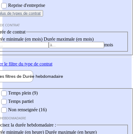
Reprise d'entreprise
plus
de types de contrat
 DE CONTRAT
ée de contrat
ée minimale (en mois)
Durée maximale (en mois)
mois
er
le filtre du type de contrat
les filtres de
Durée hebdo
madaire
 hebdomadaire
Temps plein (9)
Temps partiel
Non renseignée (16)
 HEBDOMADAIRE
cisez la durée hebdomadaire :
ée minimale (en heure)
Durée maximale (en heure)