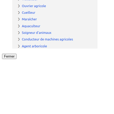
Fermer
Fermer
le détail de l'offre
/
Offre
sur
Offre précéden