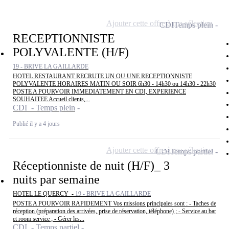
Ajouter cette offre à ma sélection
CDI
Temps plein
RECEPTIONNISTE
POLYVALENTE (H/F)
19 - BRIVE LA GAILLARDE
HOTEL RESTAURANT RECRUTE UN OU UNE RECEPTIONNISTE
POLYVALENTE HORAIRES MATIN OU SOIR 6h30 - 14h30 ou 14h30 - 22h30
POSTE A POURVOIR IMMEDIATEMENT EN CDI, EXPERIENCE
SOUHAITEE Accueil clients,...
CDI - Temps plein
Publié il y a 4 jours
Ajouter cette offre à ma sélection
CDI
Temps partiel
Réceptionniste de nuit (H/F)_ 3
nuits par semaine
HOTEL LE QUERCY -
19 - BRIVE LA GAILLARDE
POSTE A POURVOIR RAPIDEMENT Vos missions principales sont : - Taches de
réception (préparation des arrivées, prise de réservation, téléphone) ; - Service au bar
et room service ; - Gérer les...
CDI - Temps partiel