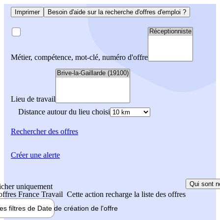
Imprimer
Besoin d'aide sur la recherche d'offres d'emploi ?
Métier, compétence, mot-clé, numéro d'offre
Lieu de travail
Distance autour du lieu choisi
Rechercher
des offres
Créer une alerte
Qui sont n
icher uniquement
 offres France Travail
Cette action recharge la liste des offres
les filtres de
Date de création
de l'offre