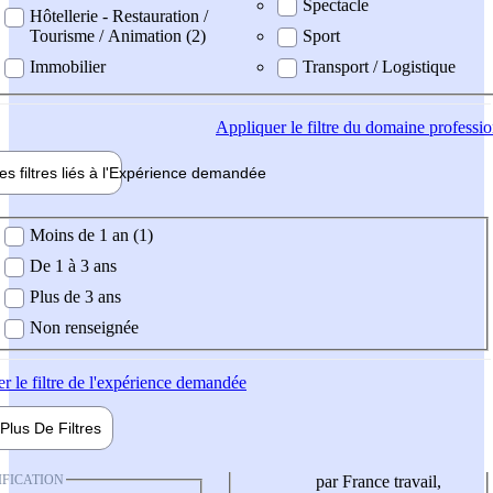
Spectacle
Hôtellerie - Restauration /
Tourisme / Animation (2)
Sport
Immobilier
Transport / Logistique
Appliquer
le filtre du domaine professi
es filtres liés à l'
Expérience
demandée
ience demandée
Moins de 1 an (1)
De 1 à 3 ans
Plus de 3 ans
Non renseignée
er
le filtre de l'expérience demandée
Plus De
Filtres
IFICATION
par France travail,