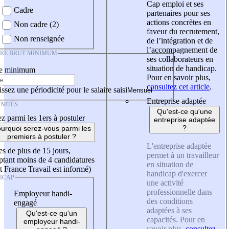
Cap emploi et ses
Cadre
partenaires pour ses
actions concrètes en
Non cadre (2)
faveur du recrutement,
Non renseignée
de l’intégration et de
l’accompagnement de
IRE BRUT MINIMUM
ses collaborateurs en
situation de handicap.
re minimum
Pour en savoir plus,
consultez cet article
.
ssez une périodicité pour le salaire saisi
Entreprise adaptée
NITÉS
Qu'est-ce qu'une
z parmi les 1ers à postuler
entreprise adaptée
?
urquoi serez-vous parmi les
premiers à postuler ?
L'entreprise adaptée
es de plus de 15 jours,
permet à un travailleur
tant moins de 4 candidatures
en situation de
t France Travail est informé)
handicap d'exercer
ICAP
une activité
professionnelle dans
Employeur handi-
des conditions
engagé
adaptées à ses
Qu'est-ce qu'un
capacités. Pour en
employeur handi-
savoir plus,
consultez