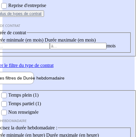
Reprise d'entreprise
plus
de types de contrat
 DE CONTRAT
ée de contrat
ée minimale (en mois)
Durée maximale (en mois)
mois
er
le filtre du type de contrat
les filtres de
Durée hebdo
madaire
 hebdomadaire
Temps plein (1)
Temps partiel (1)
Non renseignée
 HEBDOMADAIRE
cisez la durée hebdomadaire :
ée minimale (en heure)
Durée maximale (en heure)