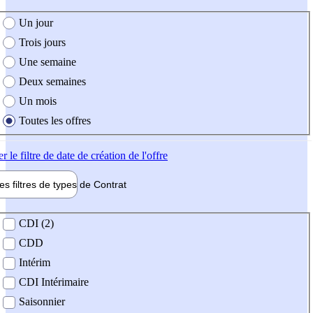
e création de l'offre
Un jour
Trois jours
Une semaine
Deux semaines
Un mois
Toutes les offres
er
le filtre de date de création de l'offre
les filtres de types de
Contrat
de contrat
CDI (2)
CDD
Intérim
CDI Intérimaire
Saisonnier