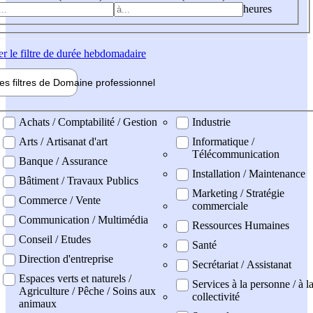
heures
er
le filtre de durée hebdomadaire
les filtres de
Domaine pro
fessionnel
ne professionel
Achats / Comptabilité / Gestion
Industrie
Arts / Artisanat d'art
Informatique /
Télécommunication
Banque / Assurance
Installation / Maintenance
Bâtiment / Travaux Publics
Marketing / Stratégie
Commerce / Vente
commerciale
Communication / Multimédia
Ressources Humaines
Conseil / Etudes
Santé
Direction d'entreprise
Secrétariat / Assistanat
Espaces verts et naturels /
Services à la personne / à l
Agriculture / Pêche / Soins aux
collectivité
animaux