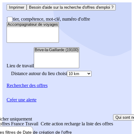
Imprimer
Besoin d'aide sur la recherche d'offres d'emploi ?
Métier, compétence, mot-clé, numéro d'offre
Lieu de travail
Distance autour du lieu choisi
Rechercher
des offres
Créer une alerte
Qui sont n
icher uniquement
 offres France Travail
Cette action recharge la liste des offres
les filtres de
Date de création
de l'offre