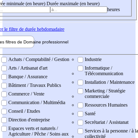
ée minimale (en heure)
Durée maximale (en heure)
heures
er
le filtre de durée hebdomadaire
les filtres de
Domaine pro
fessionnel
ne professionel
Achats / Comptabilité / Gestion
Industrie
Arts / Artisanat d'art
Informatique /
Télécommunication
Banque / Assurance
Installation / Maintenance
Bâtiment / Travaux Publics
Marketing / Stratégie
Commerce / Vente
commerciale
Communication / Multimédia
Ressources Humaines
Conseil / Etudes
Santé
Direction d'entreprise
Secrétariat / Assistanat
Espaces verts et naturels /
Services à la personne / à l
Agriculture / Pêche / Soins aux
collectivité