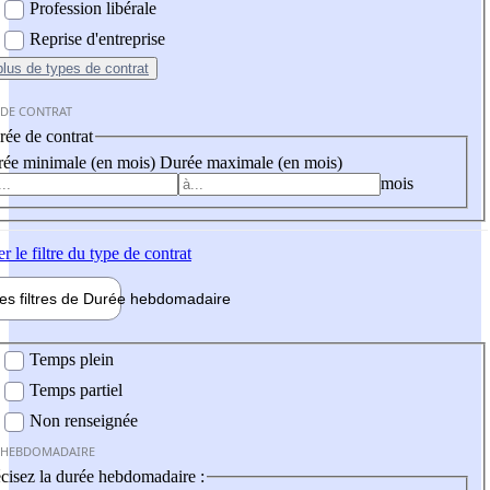
Profession libérale
Reprise d'entreprise
plus
de types de contrat
 DE CONTRAT
ée de contrat
ée minimale (en mois)
Durée maximale (en mois)
mois
er
le filtre du type de contrat
les filtres de
Durée hebdo
madaire
 hebdomadaire
Temps plein
Temps partiel
Non renseignée
 HEBDOMADAIRE
cisez la durée hebdomadaire :