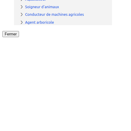
Fermer
Fermer
le détail de l'offre
/
Offre
sur
Offre précéden