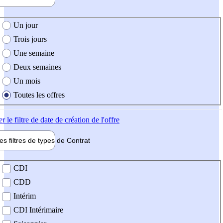
e création de l'offre
Un jour
Trois jours
Une semaine
Deux semaines
Un mois
Toutes les offres
er
le filtre de date de création de l'offre
les filtres de types de
Contrat
de contrat
CDI
CDD
Intérim
CDI Intérimaire