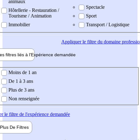
animaux
Spectacle
Hôtellerie - Restauration /
Tourisme / Animation
Sport
Immobilier
Transport / Logistique
Appliquer
le filtre du domaine professi
es filtres liés à l'
Expérience
demandée
ience demandée
Moins de 1 an
De 1 à 3 ans
Plus de 3 ans
Non renseignée
er
le filtre de l'expérience demandée
Plus De
Filtres