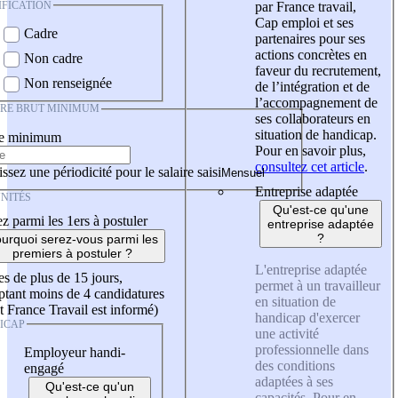
IFICATION
par France travail,
Cap emploi et ses
Cadre
partenaires pour ses
actions concrètes en
Non cadre
faveur du recrutement,
Non renseignée
de l’intégration et de
l’accompagnement de
IRE BRUT MINIMUM
ses collaborateurs en
situation de handicap.
re minimum
Pour en savoir plus,
consultez cet article
.
ssez une périodicité pour le salaire saisi
Entreprise adaptée
NITÉS
Qu'est-ce qu'une
z parmi les 1ers à postuler
entreprise adaptée
?
urquoi serez-vous parmi les
premiers à postuler ?
L'entreprise adaptée
es de plus de 15 jours,
permet à un travailleur
tant moins de 4 candidatures
en situation de
t France Travail est informé)
handicap d'exercer
ICAP
une activité
professionnelle dans
Employeur handi-
des conditions
engagé
adaptées à ses
Qu'est-ce qu'un
capacités. Pour en