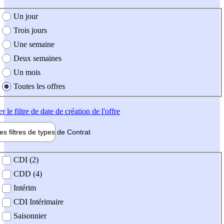
e création de l'offre
Un jour
Trois jours
Une semaine
Deux semaines
Un mois
Toutes les offres
er
le filtre de date de création de l'offre
les filtres de types de
Contrat
de contrat
CDI (2)
CDD (4)
Intérim
CDI Intérimaire
Saisonnier