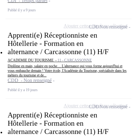
CDI - Temps partiel
Publié il y a 9 jours
Ajouter cette offre à ma sélection
CDD
Non renseigné
Apprenti(e) Réceptionniste en
Hôtellerie - Formation en
alternance / Carcassonne (11) H/F
ACADEMIE DU TOURISME -
11 - CARCASSONNE
Diplôme en main, salaire en poche.... L'alternance qui vous forme aujourd'hui et
vous embauche demain ! Votre école, l'Académie du Tourisme, spécialisée dans les
métiers du tourisme et de...
CDD - Non renseigné
Publié il y a 19 jours
Ajouter cette offre à ma sélection
CDD
Non renseigné
Apprenti(e) Réceptionniste en
Hôtellerie - Formation en
alternance / Carcassonne (11) H/F