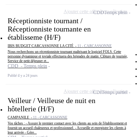
Ajouter cette offre à ma sélection
CDD
Temps plein
Réceptionniste tournant /
Réceptionniste tournante en
établisseme (H/F)
IBIS BUDGET CARCASSONNE LA CITÉ -
11 - CARCASSONNE
Nous recherchons un réceptionniste tournant maîtrisant le logiciel FOLS. Cette
personne dynamique et joviale effectuera des brigades de matin: Clôture de journée,
Service de petit déjeuner et...
CDD - Temps plein
Publié il y a 24 jours
Ajouter cette offre à ma sélection
CDI
Temps partiel
Veilleur / Veilleuse de nuit en
hôtellerie (H/F)
CAMPANILE -
11 - CARCASSONNE
Vos tâches : - Assure le premier contact avec les clients au sein de l'établissement et
fournit un accueil chaleureux et professionnel. - Accueille et enregistre les clients à
leur arrivée - Gère...