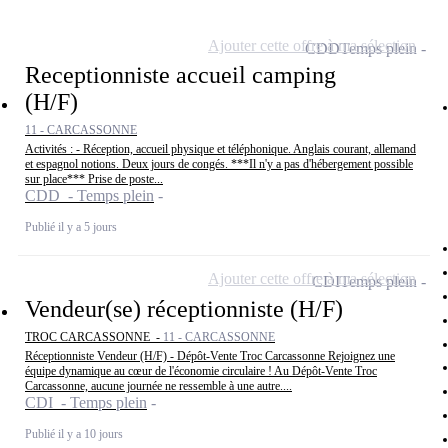
Ajouter cette offre à ma sélection
CDD
Temps plein
Receptionniste accueil camping
(H/F)
11 - CARCASSONNE
Activités : - Réception, accueil physique et téléphonique. Anglais courant, allemand
et espagnol notions. Deux jours de congés. ***Il n'y a pas d'hébergement possible
sur place*** Prise de poste...
CDD - Temps plein
Publié il y a 5 jours
Ajouter cette offre à ma sélection
CDI
Temps plein
Vendeur(se) réceptionniste (H/F)
TROC CARCASSONNE -
11 - CARCASSONNE
Réceptionniste Vendeur (H/F) - Dépôt-Vente Troc Carcassonne Rejoignez une
équipe dynamique au cœur de l'économie circulaire ! Au Dépôt-Vente Troc
Carcassonne, aucune journée ne ressemble à une autre....
CDI - Temps plein
Publié il y a 10 jours