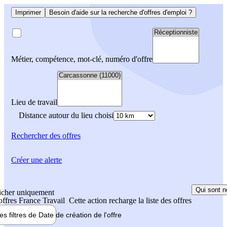
Imprimer
Besoin d'aide sur la recherche d'offres d'emploi ?
Métier, compétence, mot-clé, numéro d'offre
Lieu de travail
Distance autour du lieu choisi
Rechercher
des offres
Créer une alerte
Qui sont n
icher uniquement
 offres France Travail
Cette action recharge la liste des offres
les filtres de
Date de création
de l'offre