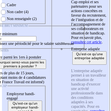
Cap emploi et ses
Cadre
partenaires pour ses
actions concrètes en
Non cadre (4)
faveur du recrutement,
Non renseignée (2)
de l’intégration et de
l’accompagnement de
IRE BRUT MINIMUM
ses collaborateurs en
situation de handicap.
re minimum
Pour en savoir plus,
consultez cet article
.
ssez une périodicité pour le salaire saisi
Entreprise adaptée
NITÉS
Qu'est-ce qu'une
z parmi les 1ers à postuler
entreprise adaptée
?
urquoi serez-vous parmi les
premiers à postuler ?
L'entreprise adaptée
es de plus de 15 jours,
permet à un travailleur
tant moins de 4 candidatures
en situation de
t France Travail est informé)
handicap d'exercer
ICAP
une activité
professionnelle dans
Employeur handi-
des conditions
engagé
adaptées à ses
Qu'est-ce qu'un
capacités. Pour en
employeur handi-
savoir plus,
consultez