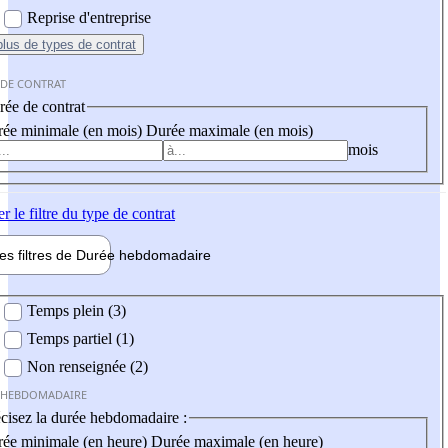
Reprise d'entreprise
plus
de types de contrat
 DE CONTRAT
ée de contrat
ée minimale (en mois)
Durée maximale (en mois)
mois
er
le filtre du type de contrat
les filtres de
Durée hebdo
madaire
 hebdomadaire
Temps plein (3)
Temps partiel (1)
Non renseignée (2)
 HEBDOMADAIRE
cisez la durée hebdomadaire :
ée minimale (en heure)
Durée maximale (en heure)