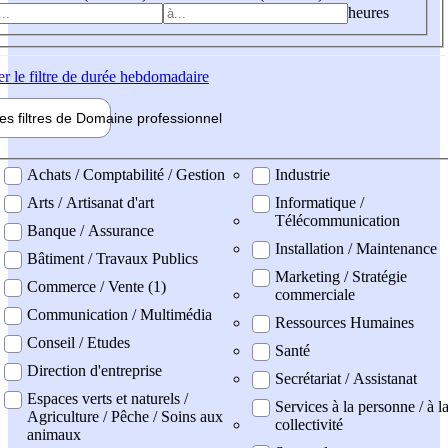
heures
er
le filtre de durée hebdomadaire
les filtres de
Domaine pro
fessionnel
ne professionel
Achats / Comptabilité / Gestion
Industrie
Arts / Artisanat d'art
Informatique /
Télécommunication
Banque / Assurance
Installation / Maintenance
Bâtiment / Travaux Publics
Marketing / Stratégie
Commerce / Vente (1)
commerciale
Communication / Multimédia
Ressources Humaines
Conseil / Etudes
Santé
Direction d'entreprise
Secrétariat / Assistanat
Espaces verts et naturels /
Services à la personne / à l
Agriculture / Pêche / Soins aux
collectivité
animaux