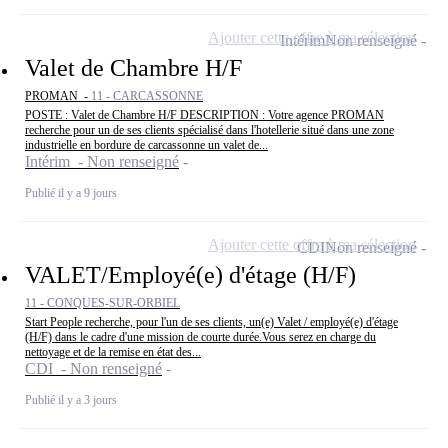
Ajouter cette offre à ma sélection
Intérim
Non renseigné
Valet de Chambre H/F
PROMAN -
11 - CARCASSONNE
POSTE : Valet de Chambre H/F DESCRIPTION : Votre agence PROMAN
recherche pour un de ses clients spécialisé dans l'hotellerie situé dans une zone
industrielle en bordure de carcassonne un valet de...
Intérim - Non renseigné
Publié il y a 9 jours
Ajouter cette offre à ma sélection
CDI
Non renseigné
VALET/Employé(e) d'étage (H/F)
11 - CONQUES-SUR-ORBIEL
Start People recherche, pour l'un de ses clients, un(e) Valet / employé(e) d'étage
(H/F) dans le cadre d'une mission de courte durée.Vous serez en charge du
nettoyage et de la remise en état des...
CDI - Non renseigné
Publié il y a 3 jours