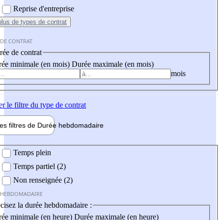
Reprise d'entreprise
plus
de types de contrat
 DE CONTRAT
ée de contrat
ée minimale (en mois)
Durée maximale (en mois)
mois
er
le filtre du type de contrat
les filtres de
Durée hebdo
madaire
 hebdomadaire
Temps plein
Temps partiel (2)
Non renseignée (2)
 HEBDOMADAIRE
cisez la durée hebdomadaire :
ée minimale (en heure)
Durée maximale (en heure)