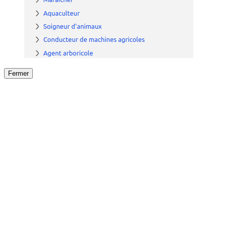
Fermer
Fermer
le détail de l'offre
/
Offre
sur
Offre précéden