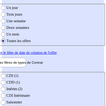
e création de l'offre
Un jour
Trois jours
Une semaine
Deux semaines
Un mois
Toutes les offres
er
le filtre de date de création de l'offre
les filtres de types de
Contrat
de contrat
CDI (1)
CDD (1)
Intérim (2)
CDI Intérimaire
Saisonnier