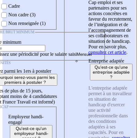
Cap emploi et ses
Cadre
partenaires pour ses
actions concrètes en
Non cadre (3)
faveur du recrutement,
Non renseignée (1)
de l’intégration et de
l’accompagnement de
IRE BRUT MINIMUM
ses collaborateurs en
situation de handicap.
re minimum
Pour en savoir plus,
consultez cet article
.
ssez une périodicité pour le salaire saisi
Entreprise adaptée
NITÉS
Qu'est-ce qu'une
z parmi les 1ers à postuler
entreprise adaptée
?
urquoi serez-vous parmi les
premiers à postuler ?
L'entreprise adaptée
es de plus de 15 jours,
permet à un travailleur
tant moins de 4 candidatures
en situation de
t France Travail est informé)
handicap d'exercer
ICAP
une activité
professionnelle dans
Employeur handi-
des conditions
engagé
adaptées à ses
Qu'est-ce qu'un
capacités. Pour en
employeur handi-
savoir plus,
consultez