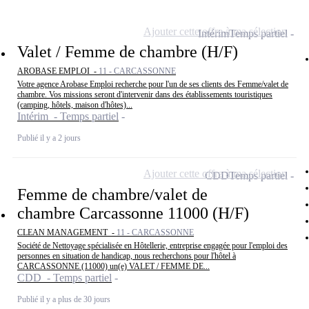
Ajouter cette offre à ma sélection
Intérim
Temps partiel
Valet / Femme de chambre (H/F)
AROBASE EMPLOI -
11 - CARCASSONNE
Votre agence Arobase Emploi recherche pour l'un de ses clients des Femme/valet de
chambre. Vos missions seront d'intervenir dans des établissements touristiques
(camping, hôtels, maison d'hôtes)...
Intérim - Temps partiel
Publié il y a 2 jours
Ajouter cette offre à ma sélection
CDD
Temps partiel
Femme de chambre/valet de
chambre Carcassonne 11000 (H/F)
CLEAN MANAGEMENT -
11 - CARCASSONNE
Société de Nettoyage spécialisée en Hôtellerie, entreprise engagée pour l'emploi des
personnes en situation de handicap, nous recherchons pour l'hôtel à
CARCASSONNE (11000) un(e) VALET / FEMME DE...
CDD - Temps partiel
Publié il y a plus de 30 jours