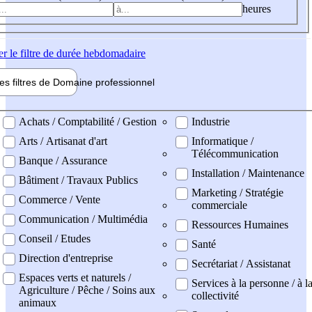
heures
er
le filtre de durée hebdomadaire
les filtres de
Domaine pro
fessionnel
ne professionel
Achats / Comptabilité / Gestion
Industrie
Arts / Artisanat d'art
Informatique /
Télécommunication
Banque / Assurance
Installation / Maintenance
Bâtiment / Travaux Publics
Marketing / Stratégie
Commerce / Vente
commerciale
Communication / Multimédia
Ressources Humaines
Conseil / Etudes
Santé
Direction d'entreprise
Secrétariat / Assistanat
Espaces verts et naturels /
Services à la personne / à l
Agriculture / Pêche / Soins aux
collectivité
animaux