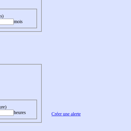
s)
mois
ure)
heures
Créer une alerte