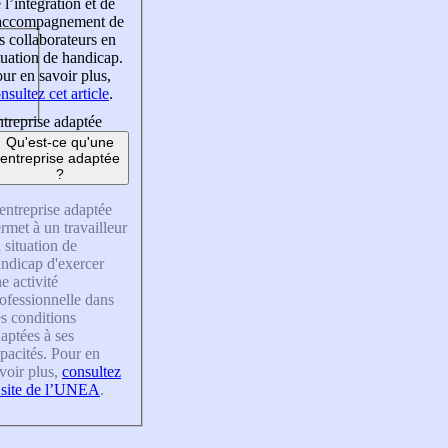
 l’intégration et de
’accompagnement de
s collaborateurs en
tuation de handicap.
ur en savoir plus,
nsultez cet article
.
treprise adaptée
Qu'est-ce qu'une
entreprise adaptée
?
entreprise adaptée
rmet à un travailleur
 situation de
ndicap d'exercer
e activité
ofessionnelle dans
s conditions
aptées à ses
pacités. Pour en
voir plus,
consultez
 site de l’UNEA
.