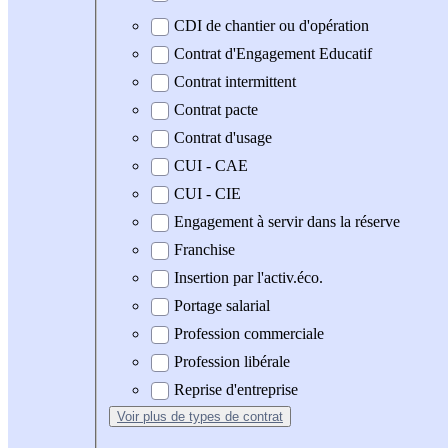
CDI de chantier ou d'opération
Contrat d'Engagement Educatif
Contrat intermittent
Contrat pacte
Contrat d'usage
CUI - CAE
CUI - CIE
Engagement à servir dans la réserve
Franchise
Insertion par l'activ.éco.
Portage salarial
Profession commerciale
Profession libérale
Reprise d'entreprise
Voir plus
de types de contrat