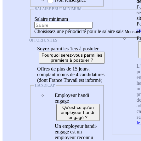
de
l
SALAIRE BRUT MINIMUM
se
si
Salaire minimum
Po
co
Choisissez une périodicité pour le salaire saisi
En
OPPORTUNITÉS
Soyez parmi les 1ers à postuler
Pourquoi serez-vous parmi les
premiers à postuler ?
L'
Offres de plus de 15 jours,
pe
comptant moins de 4 candidatures
en
(dont France Travail est informé)
ha
HANDICAP
un
pr
Employeur handi-
de
engagé
ad
Qu'est-ce qu'un
ca
employeur handi-
sa
engagé ?
le
Un employeur handi-
engagé est un
employeur reconnu