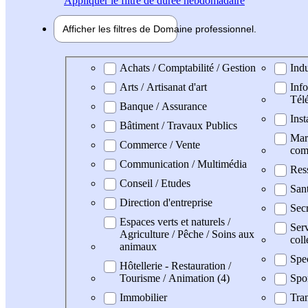
Appliquer
le filtre de durée hebdomadaire
Afficher les filtres de
Domaine pro
fessionnel
Domaine professionel
Achats / Comptabilité / Gestion
Indu
Arts / Artisanat d'art
Info
Tél
Banque / Assurance
Inst
Bâtiment / Travaux Publics
Mark
Commerce / Vente
com
Communication / Multimédia
Res
Conseil / Etudes
San
Direction d'entreprise
Secr
Espaces verts et naturels /
Serv
Agriculture / Pêche / Soins aux
coll
animaux
Spe
Hôtellerie - Restauration /
Tourisme / Animation (4)
Spo
Immobilier
Tran