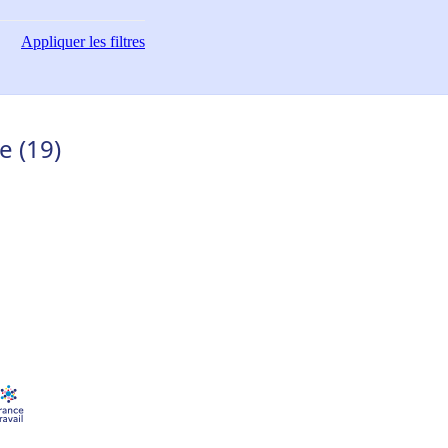
Appliquer
les filtres
e (19)