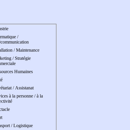
strie
rmatique /
écommunication
allation / Maintenance
eting / Stratégie
merciale
sources Humaines
té
étariat / Assistanat
ices à la personne / à la
ectivité
ctacle
rt
sport / Logistique