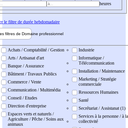
heures
er
le filtre de durée hebdomadaire
les filtres de
Domaine pro
fessionnel
ne professionel
Achats / Comptabilité / Gestion
Industrie
Arts / Artisanat d'art
Informatique /
Télécommunication
Banque / Assurance
Installation / Maintenance
Bâtiment / Travaux Publics
Marketing / Stratégie
Commerce / Vente
commerciale
Communication / Multimédia
Ressources Humaines
Conseil / Etudes
Santé
Direction d'entreprise
Secrétariat / Assistanat (1)
Espaces verts et naturels /
Services à la personne / à l
Agriculture / Pêche / Soins aux
collectivité
animaux