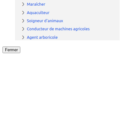
Fermer
Fermer
le détail de l'offre
/
Offre
sur
Offre précéden