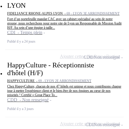
LYON
FIDELIANCE RHONE-ALPES LYON -
69 - LYON 3E ARRONDISSEMENT
Fort d’un portefeuille mandat CAC avec un cabinet spécialisé au sein de notre
groupe, nous recherchons pour notre site de Lyon un Responsable de Mission Audit
H/F. Au sein d’une équipe à taille...
CDI - Temps plein
Publié il y a 24 jours
Ajouter cette offre à ma sélection
CDD
Non renseigné
HappyCulture - Réceptionniste
d'hôtel (H/F)
HAPPYCULTURE -
69 - LYON 2E ARRONDISSEMENT
Chez HappyCulture, chacun de nos 47 hôtels est unique et nous contribuons chaque
jour à mettre l'expérience client et le bien-être de nos équipes au cœur de nos
priorités ! Certifié « Great Place To...
CDD - Non renseigné
Publié il y a 3 jours
Ajouter cette offre à ma sélection
CDI
Non renseigné