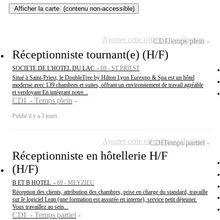
Afficher la carte
(contenu non-accessible)
Ajouter cette offre à ma sélection
CDI
Temps plein
Réceptionniste tournant(e) (H/F)
SOCIETE DE L'HOTEL DU LAC -
69 - ST PRIEST
Situé à Saint-Priest, le DoubleTree by Hilton Lyon Eurexpo & Spa est un hôtel
moderne avec 139 chambres et suites, offrant un environnement de travail agréable
et verdoyant En intégrant notre...
CDI - Temps plein
Publié il y a 3 jours
Ajouter cette offre à ma sélection
CDI
Temps partiel
Réceptionniste en hôtellerie H/F
(H/F)
B ET B HOTEL -
69 - MEYZIEU
Réception des clients, attribution des chambres, prise en charge du standard, travaille
sur le logiciel Lean (une formation est assurée en interne), service petit déjeuner.
Vous travaillez au sein...
CDI - Temps partiel