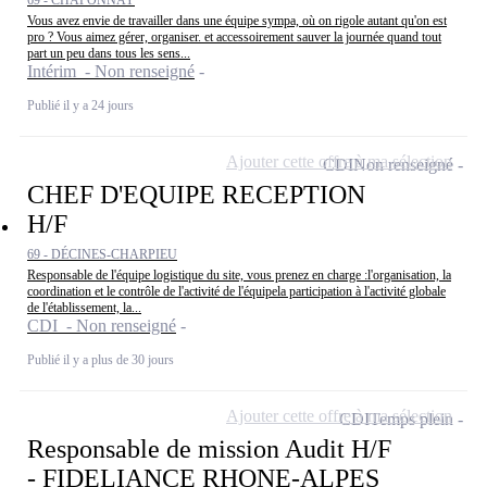
69 - CHAPONNAY
Vous avez envie de travailler dans une équipe sympa, où on rigole autant qu'on est
pro ? Vous aimez gérer, organiser. et accessoirement sauver la journée quand tout
part un peu dans tous les sens...
Intérim - Non renseigné
Publié il y a 24 jours
Ajouter cette offre à ma sélection
CDI
Non renseigné
CHEF D'EQUIPE RECEPTION
H/F
69 - DÉCINES-CHARPIEU
Responsable de l'équipe logistique du site, vous prenez en charge :l'organisation, la
coordination et le contrôle de l'activité de l'équipela participation à l'activité globale
de l'établissement, la...
CDI - Non renseigné
Publié il y a plus de 30 jours
Ajouter cette offre à ma sélection
CDI
Temps plein
Responsable de mission Audit H/F
- FIDELIANCE RHONE-ALPES