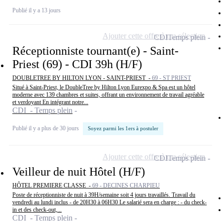
Publié il y a 13 jours
Ajouter cette offre à ma sélection
CDI
Temps plein
Réceptionniste tournant(e) - Saint-
Priest (69) - CDI 39h (H/F)
DOUBLETREE BY HILTON LYON - SAINT-PRIEST -
69 - ST PRIEST
Situé à Saint-Priest, le DoubleTree by Hilton Lyon Eurexpo & Spa est un hôtel
moderne avec 139 chambres et suites, offrant un environnement de travail agréable
et verdoyant En intégrant notre...
CDI - Temps plein
Publié il y a plus de 30 jours
Soyez parmi les 1ers à postuler
Ajouter cette offre à ma sélection
CDI
Temps plein
Veilleur de nuit Hôtel (H/F)
HÔTEL PREMIERE CLASSE -
69 - DECINES CHARPIEU
Poste de réceptionniste de nuit à 39H/semaine soit 4 jours travaillés. Travail du
vendredi au lundi inclus - de 20H30 à 06H30 Le salarié sera en charge : - du check-
in et des check-out,...
CDI - Temps plein