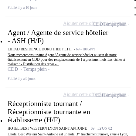
Publié il y a 10 jours
Ajouter cette offre à ma sélection
CDD
Temps plein
Agent / Agente de service hôtelier
- ASH (H/F)
EHPAD RESIDENCE DOROTHEE PETIT -
69 - IRIGNY
Nous recherchons un/une Agent / Agente de service hôtelier au sein de notre
établissement en CDD pour des remplacements de 1 à plusieurs mois Les tâches à
réaliser : - Distribution des repas -...
CDD - Temps plein
Publié il y a 9 jours
Ajouter cette offre à ma sélection
CDI
Temps plein
Réceptionniste tournant /
Réceptionniste tournante en
établisseme (H/F)
HOTEL BEST WESTERN LYON SAINT ANTOINE -
69 - LYON 02
L'hôtel Best Western Saint-Antoine est un hôtel 3* fraichement rénové, situé à Lyon,