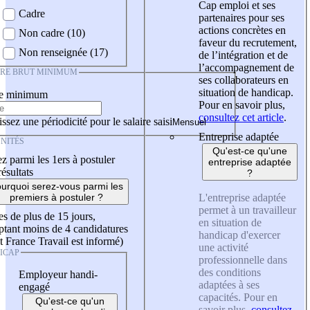
Cap emploi et ses
Cadre
partenaires pour ses
actions concrètes en
Non cadre (10)
faveur du recrutement,
Non renseignée (17)
de l’intégration et de
l’accompagnement de
IRE BRUT MINIMUM
ses collaborateurs en
situation de handicap.
re minimum
Pour en savoir plus,
consultez cet article
.
ssez une périodicité pour le salaire saisi
Entreprise adaptée
NITÉS
Qu'est-ce qu'une
z parmi les 1ers à postuler
entreprise adaptée
résultats
?
urquoi serez-vous parmi les
L'entreprise adaptée
premiers à postuler ?
permet à un travailleur
es de plus de 15 jours,
en situation de
tant moins de 4 candidatures
handicap d'exercer
t France Travail est informé)
une activité
ICAP
professionnelle dans
des conditions
Employeur handi-
adaptées à ses
engagé
capacités. Pour en
Qu'est-ce qu'un
savoir plus,
consultez