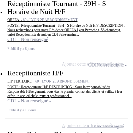
Réceptionniste Tournant - 39H - S
Horaire de Nuit H/F
ORFEA -
69 - LYON 2E ARRONDISSEMENT
POSTE : Réceptionniste Tournant - 39H - S Horaire de Nuit H/F DESCRIPTION :
Nous recherchons pour notre Résidence ORFEA Lyon Perrache (156 chambres),
un(e) Réceptionniste de nuit en CDI 39h/semaine...
CDI - Non renseigné
Publié il y a 8 jours
Ajouter cette offre à ma sélection
CDI
Non renseigné
Receptionniste H/F
LIP TERTIAIRE -
69 - LYON 2E ARRONDISSEMENT
POSTE : Receptionniste H/F DESCRIPTION : Sous la responsabilité du
Responsable Hébergement, vous êtes le premier contact des clients et veillez à leur
offrir un accueil chaleureux et professionnel...
CDI - Non renseigné
Publié il y a 18 jours
Ajouter cette offre à ma sélection
CDI
Non renseigné