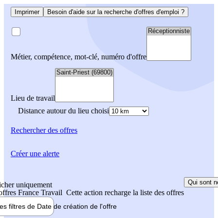
Imprimer
Besoin d'aide sur la recherche d'offres d'emploi ?
Métier, compétence, mot-clé, numéro d'offre
Lieu de travail
Distance autour du lieu choisi
Rechercher
des offres
Créer une alerte
Qui sont n
icher uniquement
 offres France Travail
Cette action recharge la liste des offres
les filtres de
Date de création
de l'offre