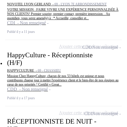
NOVOTEL LYON GERLAND -
69 - LYON 7E ARRONDISSEMENT
VOTRE MISSION : FAIRE VIVRE UNE EXPÉRIENCE PERSONNALISÉE À
NOS CLIENTS! Premier sourire, premier contact, première impression... Au
quotidien, vous serez amené(e) à : * Accueillir, conseiller et...
CDI - Non renseigné
Publié il y a 11 jours
Ajouter cette offre à ma sélection
CDD
Non renseigné
HappyCulture - Réceptionniste
(H/F)
HAPPYCULTURE -
69 - CHASSIEU
Mission Chez HappyCulture, chacun de nos 53 hôtels est unique et nous
contribuons chaque jour à mettre l'expérience client et le bien-être de nos équipes au
cœur de nos priorités ! Certifié « Great...
CDD - Non renseigné
Publié il y a 17 jours
Ajouter cette offre à ma sélection
CDI
Non renseigné
RÉCEPTIONNISTE DE NUIT -