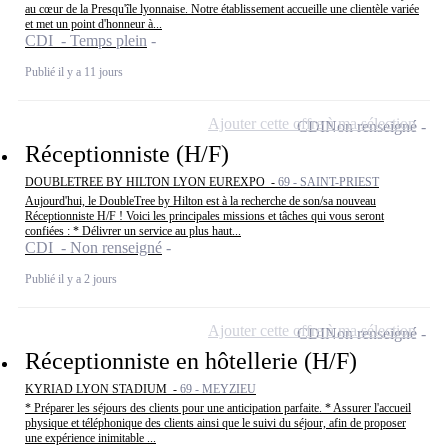
au cœur de la Presqu'île lyonnaise. Notre établissement accueille une clientèle variée
et met un point d'honneur à...
CDI - Temps plein
Publié il y a 11 jours
Ajouter cette offre à ma sélection
CDI
Non renseigné
Réceptionniste (H/F)
DOUBLETREE BY HILTON LYON EUREXPO -
69 - SAINT-PRIEST
Aujourd'hui, le DoubleTree by Hilton est à la recherche de son/sa nouveau
Réceptionniste H/F ! Voici les principales missions et tâches qui vous seront
confiées : * Délivrer un service au plus haut...
CDI - Non renseigné
Publié il y a 2 jours
Ajouter cette offre à ma sélection
CDI
Non renseigné
Réceptionniste en hôtellerie (H/F)
KYRIAD LYON STADIUM -
69 - MEYZIEU
* Préparer les séjours des clients pour une anticipation parfaite. * Assurer l'accueil
physique et téléphonique des clients ainsi que le suivi du séjour, afin de proposer
une expérience inimitable ...