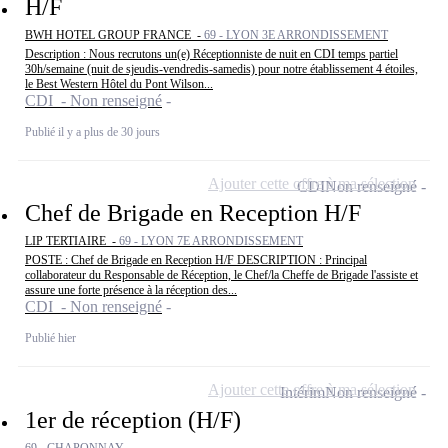
H/F
BWH HOTEL GROUP FRANCE -
69 - LYON 3E ARRONDISSEMENT
Description : Nous recrutons un(e) Réceptionniste de nuit en CDI temps partiel
30h/semaine (nuit de sjeudis-vendredis-samedis) pour notre établissement 4 étoiles,
le Best Western Hôtel du Pont Wilson...
CDI - Non renseigné
Publié il y a plus de 30 jours
Ajouter cette offre à ma sélection
CDI
Non renseigné
Chef de Brigade en Reception H/F
LIP TERTIAIRE -
69 - LYON 7E ARRONDISSEMENT
POSTE : Chef de Brigade en Reception H/F DESCRIPTION : Principal
collaborateur du Responsable de Réception, le Chef/la Cheffe de Brigade l'assiste et
assure une forte présence à la réception des...
CDI - Non renseigné
Publié hier
Ajouter cette offre à ma sélection
Intérim
Non renseigné
1er de réception (H/F)