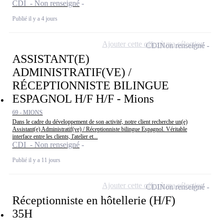
CDI - Non renseigné
Publié il y a 4 jours
Ajouter cette offre à ma sélection
CDI
Non renseigné
ASSISTANT(E)
ADMINISTRATIF(VE) /
RÉCEPTIONNISTE BILINGUE
ESPAGNOL H/F H/F - Mions
69 - MIONS
Dans le cadre du développement de son activité, notre client recherche un(e)
Assistant(e) Administratif(ve) / Réceptionniste bilingue Espagnol. Véritable
interface entre les clients, l'atelier et...
CDI - Non renseigné
Publié il y a 11 jours
Ajouter cette offre à ma sélection
CDI
Non renseigné
Réceptionniste en hôtellerie (H/F)
35H