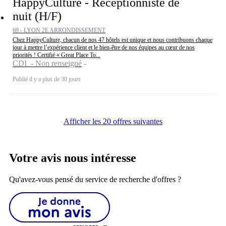
HappyCulture - Réceptionniste de
nuit (H/F)
69 - LYON 2E ARRONDISSEMENT
Chez HappyCulture, chacun de nos 47 hôtels est unique et nous contribuons chaque
jour à mettre l’expérience client et le bien-être de nos équipes au cœur de nos
priorités ! Certifié « Great Place To...
CDI - Non renseigné
Publié il y a plus de 30 jours
Afficher les 20 offres suivantes
Votre avis nous intéresse
Qu'avez-vous pensé du service de recherche d'offres ?