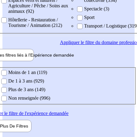
Espaces verts et naturels /
collectivité (334)
Agriculture / Pêche / Soins aux
Spectacle (3)
animaux (92)
Sport
Hôtellerie - Restauration /
Tourisme / Animation (212)
Transport / Logistique (319
Appliquer
le filtre du domaine professi
es filtres liés à l'
Expérience
demandée
ience demandée
Moins de 1 an (119)
De 1 à 3 ans (929)
Plus de 3 ans (149)
Non renseignée (996)
er
le filtre de l'expérience demandée
Plus De
Filtres