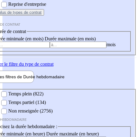
Reprise d'entreprise
plus
de types de contrat
 DE CONTRAT
ée de contrat
ée minimale (en mois)
Durée maximale (en mois)
mois
er
le filtre du type de contrat
les filtres de
Durée hebdo
madaire
 hebdomadaire
Temps plein (822)
Temps partiel (134)
Non renseignée (2756)
 HEBDOMADAIRE
cisez la durée hebdomadaire :
ée minimale (en heure)
Durée maximale (en heure)