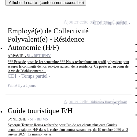
Afficher la carte
(contenu non-accessible)
Ajouter cette offre à ma sélection
CDI
Temps partiel
Employé(e) de Collectivité
Polyvalent(e) - Résidence
Autonomie (H/F)
ARPAVIE -
51 - BETHENY
*** Prise de poste le 1er septembre *** Nous recherchons un profil polyvalent pour
assurer la continuité de nos services au sein de la résidence. Ce poste est au cœur de
la vie de l'établissement :...
CDI - Temps partiel
Publié il y a 2 jours
Ajouter cette offre à ma sélection
Intérim
Temps plein
Guide touristique F/H
SYNERGIE -
51 - REIMS
Synergie Tertiaire Reims recherche pour l'un de ses clients plusieurs Guides
oenotouristiques H/F dans le cadre d'un contrat saisonnier, du 19 octobre 2026 au 3
janvier 2027. La mission est à...