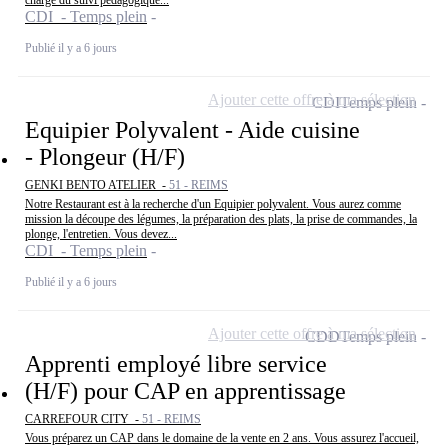
CDI - Temps plein
Publié il y a 6 jours
Ajouter cette offre à ma sélection
CDI
Temps plein
Equipier Polyvalent - Aide cuisine
- Plongeur (H/F)
GENKI BENTO ATELIER -
51 - REIMS
Notre Restaurant est à la recherche d'un Equipier polyvalent. Vous aurez comme
mission la découpe des légumes, la préparation des plats, la prise de commandes, la
plonge, l'entretien. Vous devez...
CDI - Temps plein
Publié il y a 6 jours
Ajouter cette offre à ma sélection
CDD
Temps plein
Apprenti employé libre service
(H/F) pour CAP en apprentissage
CARREFOUR CITY -
51 - REIMS
Vous préparez un CAP dans le domaine de la vente en 2 ans. Vous assurez l'accueil,