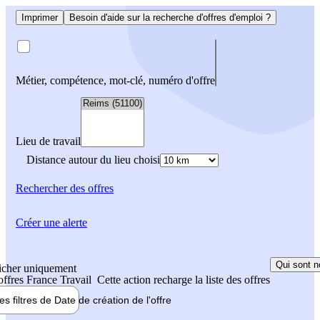
Imprimer
Besoin d'aide sur la recherche d'offres d'emploi ?
Métier, compétence, mot-clé, numéro d'offre
Lieu de travail
Distance autour du lieu choisi
Rechercher
des offres
Créer une alerte
Qui sont n
icher uniquement
 offres France Travail
Cette action recharge la liste des offres
les filtres de
Date de création
de l'offre