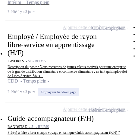
Intérim - Temps plein
Publié il y a 3 jours
Ajouter cette offre à ma sélection
CDD
Temps plein
Employé / Employée de rayon
libre-service en apprentissage
(H/F)
E-WORKS -
51 - REIMS
Description du poste : Nous recrutons de jeunes talents motivés pour une entreprise
de la grande distribution alimentaire et commerce alimentaire , en tant qu'Employé(e)
de Libre-Service. Vous...
CDD - Temps plein
Publié il y a 3 jours
Employeur handi-engagé
Ajouter cette offre à ma sélection
Intérim
Temps plein
Guide-accompagnateur (F/H)
RANDSTAD -
51 - REIMS
Prêt(e) à faire vibrer chaque voyage en tant que Guide-accompagnateur (F/H) ?