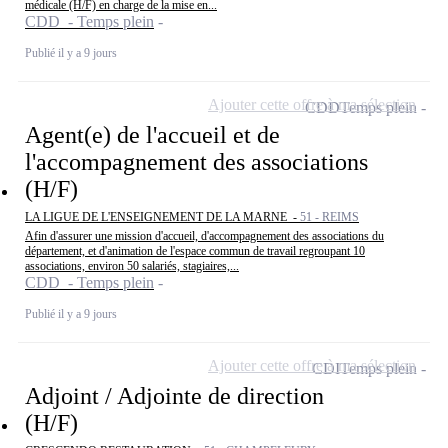
médicale (H/F) en charge de la mise en...
CDD - Temps plein
Publié il y a 9 jours
Ajouter cette offre à ma sélection
CDD
Temps plein
Agent(e) de l'accueil et de
l'accompagnement des associations
(H/F)
LA LIGUE DE L'ENSEIGNEMENT DE LA MARNE -
51 - REIMS
Afin d'assurer une mission d'accueil, d'accompagnement des associations du
département, et d'animation de l'espace commun de travail regroupant 10
associations, environ 50 salariés, stagiaires,...
CDD - Temps plein
Publié il y a 9 jours
Ajouter cette offre à ma sélection
CDI
Temps plein
Adjoint / Adjointe de direction
(H/F)