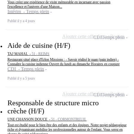
Vous créez une expérience de visite mémorable en incarnant avec passion
l'excellence et l'univers d'une Maison...
Intérim - Temps plein
Publié il y a 4 jours
Ajouter cette offre à ma sélection
CDI
Temps plein
Aide de cuisine (H/F)
TAJ MAHAL -
51 - REIMS
Restaurant situé place d'Erlon Missions : - Savoir réalisé le naan (pain indien) -
Connaître la cuisine indienne Ouvert du lundi au dimanche Horaires en coupure
CDI - Temps plein
Publié il y a 5 jours
Ajouter cette offre à ma sélection
CDI
Temps plein
Responsable de structure micro
crèche (H/F)
UNE CHANSON DOUCE -
51 - CORMONTREUIL
Tout est étudié pour le bien être des enfants et des équipes. Notre projet pédagogique
riche et dynamisant mobilise les professionnelles autour de l'enfant. Vous serez en
charge du suivi pédagogique...