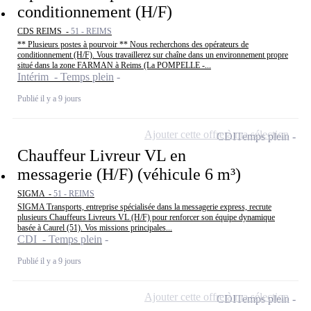
conditionnement (H/F)
CDS REIMS -
51 - REIMS
** Plusieurs postes à pourvoir ** Nous recherchons des opérateurs de
conditionnement (H/F). Vous travaillerez sur chaîne dans un environnement propre
situé dans la zone FARMAN à Reims (La POMPELLE -...
Intérim - Temps plein
Publié il y a 9 jours
Ajouter cette offre à ma sélection
CDI
Temps plein
Chauffeur Livreur VL en
messagerie (H/F) (véhicule 6 m³)
SIGMA -
51 - REIMS
SIGMA Transports, entreprise spécialisée dans la messagerie express, recrute
plusieurs Chauffeurs Livreurs VL (H/F) pour renforcer son équipe dynamique
basée à Caurel (51). Vos missions principales...
CDI - Temps plein
Publié il y a 9 jours
Ajouter cette offre à ma sélection
CDI
Temps plein