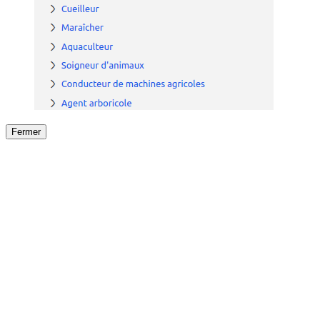
Fermer
Fermer
le détail de l'offre
/
Offre
sur
Offre précéden