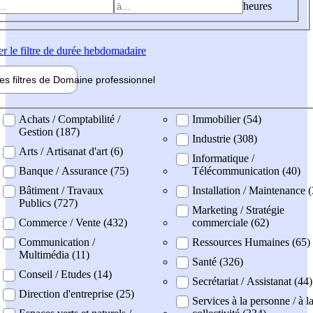
heures
er
le filtre de durée hebdomadaire
les filtres de
Domaine pro
fessionnel
ne professionel
Achats / Comptabilité /
Immobilier (54)
Gestion (187)
Industrie (308)
Arts / Artisanat d'art (6)
Informatique /
Banque / Assurance (75)
Télécommunication (40)
Bâtiment / Travaux
Installation / Maintenance 
Publics (727)
Marketing / Stratégie
Commerce / Vente (432)
commerciale (62)
Communication /
Ressources Humaines (65)
Multimédia (11)
Santé (326)
Conseil / Etudes (14)
Secrétariat / Assistanat (44)
Direction d'entreprise (25)
Services à la personne / à l