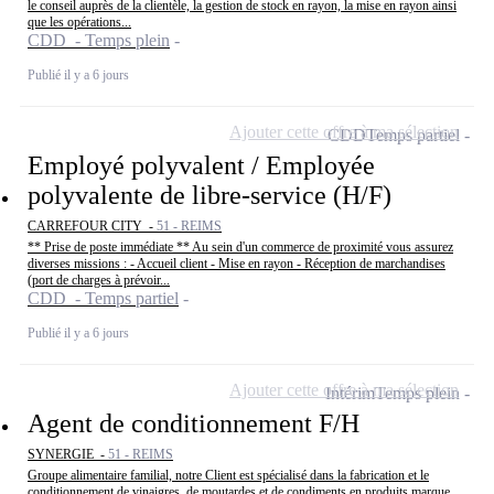
le conseil auprès de la clientèle, la gestion de stock en rayon, la mise en rayon ainsi
que les opérations...
CDD - Temps plein
Publié il y a 6 jours
Ajouter cette offre à ma sélection
CDD
Temps partiel
Employé polyvalent / Employée
polyvalente de libre-service (H/F)
CARREFOUR CITY -
51 - REIMS
** Prise de poste immédiate ** Au sein d'un commerce de proximité vous assurez
diverses missions : - Accueil client - Mise en rayon - Réception de marchandises
(port de charges à prévoir...
CDD - Temps partiel
Publié il y a 6 jours
Ajouter cette offre à ma sélection
Intérim
Temps plein
Agent de conditionnement F/H
SYNERGIE -
51 - REIMS
Groupe alimentaire familial, notre Client est spécialisé dans la fabrication et le
conditionnement de vinaigres, de moutardes et de condiments en produits marque