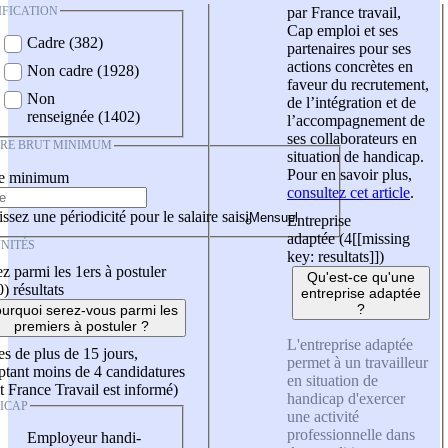
IFICATION
par France travail,
Cap emploi et ses
Cadre (382)
partenaires pour ses
actions concrètes en
Non cadre (1928)
faveur du recrutement,
Non
de l’intégration et de
renseignée (1402)
l’accompagnement de
ses collaborateurs en
IRE BRUT MINIMUM
situation de handicap.
Pour en savoir plus,
re minimum
consultez cet article
.
ssez une périodicité pour le salaire saisi
Entreprise
adaptée (4
[[missing
NITÉS
key: resultats]]
)
z parmi les 1ers à postuler
Qu'est-ce qu'une
0)
résultats
entreprise adaptée
?
urquoi serez-vous parmi les
premiers à postuler ?
L'entreprise adaptée
es de plus de 15 jours,
permet à un travailleur
tant moins de 4 candidatures
en situation de
t France Travail est informé)
handicap d'exercer
ICAP
une activité
professionnelle dans
Employeur handi-