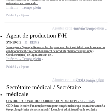
nationale et en marque de...
Intérim - Temps plein
Publié il y a 9 jours
Ajouter cette offre à ma sélection
Intérim
Temps plein
Agent de production F/H
SYNERGIE -
51 - REIMS
Votre agence Synergie Reims recherche pour son client spécialisé dans le secteur du
conditionnement et re-conditionnement de produits pharmaceutiques un(e)
Conducteur(rice) de Ligne.Au sein de...
Intérim - Temps plein
Publié il y a 9 jours
Ajouter cette offre à ma sélection
CDD
Temps plein
Secrétaire médical / Secrétaire
médicale
CENTRE REGIONAL DE COORDINATION DES DEPI -
51 - REIMS
CDD dans le cadre d'un remplacement pour congés maladie qui pourra être amené à
être prolongé (prise de poste mi août) L'employé administratif ou le secrétaire