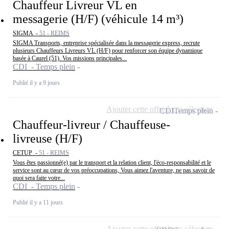
Chauffeur Livreur VL en
messagerie (H/F) (véhicule 14 m³)
SIGMA -
51 - REIMS
SIGMA Transports, entreprise spécialisée dans la messagerie express, recrute
plusieurs Chauffeurs Livreurs VL (H/F) pour renforcer son équipe dynamique
basée à Caurel (51). Vos missions principales...
CDI - Temps plein
Publié il y a 9 jours
Ajouter cette offre à ma sélection
CDI
Temps plein
Chauffeur-livreur / Chauffeuse-
livreuse (H/F)
CETUP -
51 - REIMS
Vous êtes passionné(e) par le transport et la relation client, l'éco-responsabilité et le
service sont au cœur de vos préoccupations, Vous aimez l'aventure, ne pas savoir de
quoi sera faite votre...
CDI - Temps plein
Publié il y a 11 jours
Ajouter cette offre à ma sélection