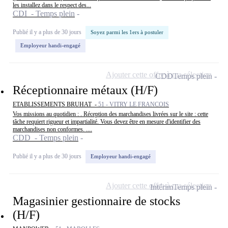
les installez dans le respect des...
CDI - Temps plein
Publié il y a plus de 30 jours
Soyez parmi les 1ers à postuler
Employeur handi-engagé
Ajouter cette offre à ma sélection
CDD
Temps plein
Réceptionnaire métaux (H/F)
ETABLISSEMENTS BRUHAT -
51 - VITRY LE FRANCOIS
Vos missions au quotidien : . Réception des marchandises livrées sur le site : cette
tâche requiert rigueur et impartialité. Vous devez être en mesure d'identifier des
marchandises non conformes. ....
CDD - Temps plein
Publié il y a plus de 30 jours
Employeur handi-engagé
Ajouter cette offre à ma sélection
Intérim
Temps plein
Magasinier gestionnaire de stocks
(H/F)