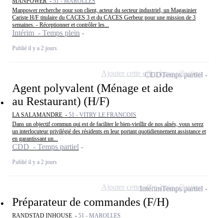
MANPOWER -
51 - MAROLLES
Manpower recherche pour son client, acteur du secteur industriel, un Magasinier
Cariste H/F titulaire du CACES 3 et du CACES Gerbeur pour une mission de 3
semaines. - Réceptionner et contrôler les...
Intérim - Temps plein
Publié il y a 2 jours
Ajouter cette offre à ma sélection
CDD
Temps partiel
Agent polyvalent (Ménage et aide
au Restaurant) (H/F)
LA SALAMANDRE -
51 - VITRY LE FRANCOIS
Dans un objectif commun qui est de faciliter le bien-vieillir de nos aînés, vous serez
un interlocuteur privilégié des résidents en leur portant quotidiennement assistance et
en garantissant un...
CDD - Temps partiel
Publié il y a 2 jours
Ajouter cette offre à ma sélection
Intérim
Temps partiel
Préparateur de commandes (F/H)
RANDSTAD INHOUSE -
51 - MAROLLES