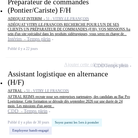
Préparateur de commandes
(Pontier/Cariste) F/H
ADEQUAT INTERIM -
51 - VITRY-LE-FRANÇOIS
ADÉQUAT VITRY-LE-FRANÇOIS RECHERCHE POUR L'UN DE SES
CLIENTS UN PRÉPARATEUR DE COMMANDES (F/H). VOS MISSIONS Au
sein d'un site spécialisé dans les produits sidérurgiques, vous serez en charge de...
Intérim - Temps plein
Publié il y a 22 jours
Ajouter cette offre à ma sélection
CDD
Temps plein
Assistant logistique en alternance
(H/F)
AFTRAL -
51 - VITRY LE FRANCOIS
AFTRAL REIMS recrute pour ses entreprises partenaires, des candidats au Bac Pro
Logistique. Cette formation se déroule dès septembre 2026 sur une durée de 24
mois. Les missions d'un agent...
CDD - Temps plein
Publié il y a plus de 30 jours
Soyez parmi les 1ers à postuler
Employeur handi-engagé