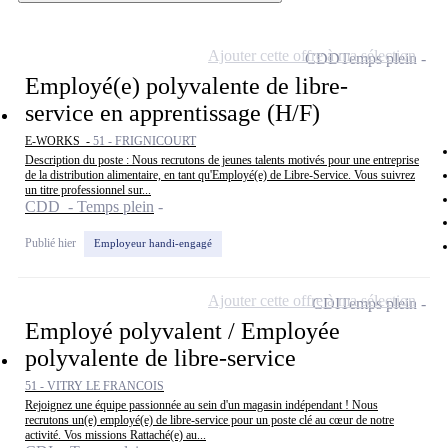
Ajouter cette offre à ma sélection
CDD
Temps plein
Employé(e) polyvalente de libre-
service en apprentissage (H/F)
E-WORKS -
51 - FRIGNICOURT
Description du poste : Nous recrutons de jeunes talents motivés pour une entreprise
de la distribution alimentaire, en tant qu'Employé(e) de Libre-Service. Vous suivrez
un titre professionnel sur...
CDD - Temps plein
Publié hier
Employeur handi-engagé
Ajouter cette offre à ma sélection
CDI
Temps plein
Employé polyvalent / Employée
polyvalente de libre-service
51 - VITRY LE FRANCOIS
Rejoignez une équipe passionnée au sein d'un magasin indépendant ! Nous
recrutons un(e) employé(e) de libre-service pour un poste clé au cœur de notre
activité. Vos missions Rattaché(e) au...