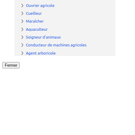
Fermer
Fermer
le détail de l'offre
/
Offre
sur
Offre précéden