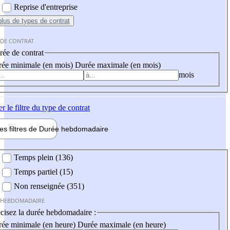
Reprise d'entreprise
plus
de types de contrat
 DE CONTRAT
ée de contrat
ée minimale (en mois)
Durée maximale (en mois)
mois
er
le filtre du type de contrat
les filtres de
Durée hebdo
madaire
 hebdomadaire
Temps plein (136)
Temps partiel (15)
Non renseignée (351)
 HEBDOMADAIRE
cisez la durée hebdomadaire :
ée minimale (en heure)
Durée maximale (en heure)