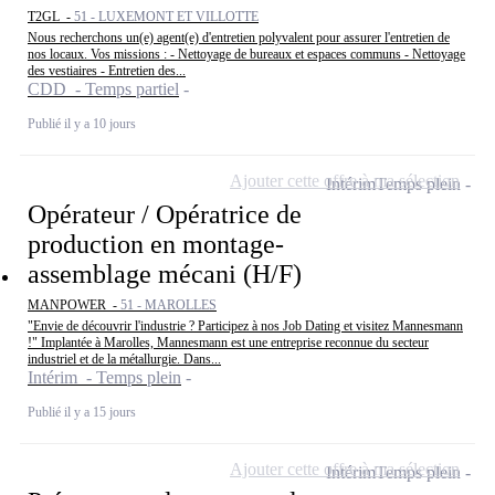
T2GL -
51 - LUXEMONT ET VILLOTTE
Nous recherchons un(e) agent(e) d'entretien polyvalent pour assurer l'entretien de
nos locaux. Vos missions : - Nettoyage de bureaux et espaces communs - Nettoyage
des vestiaires - Entretien des...
CDD - Temps partiel
Publié il y a 10 jours
Ajouter cette offre à ma sélection
Intérim
Temps plein
Opérateur / Opératrice de
production en montage-
assemblage mécani (H/F)
MANPOWER -
51 - MAROLLES
"Envie de découvrir l'industrie ? Participez à nos Job Dating et visitez Mannesmann
!" Implantée à Marolles, Mannesmann est une entreprise reconnue du secteur
industriel et de la métallurgie. Dans...
Intérim - Temps plein
Publié il y a 15 jours
Ajouter cette offre à ma sélection
Intérim
Temps plein