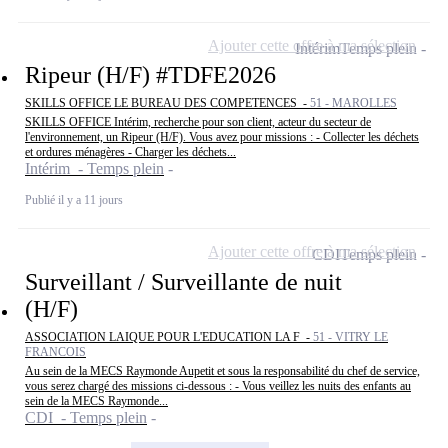
Ajouter cette offre à ma sélection
Intérim
Temps plein
Ripeur (H/F) #TDFE2026
SKILLS OFFICE LE BUREAU DES COMPETENCES -
51 - MAROLLES
SKILLS OFFICE Intérim, recherche pour son client, acteur du secteur de
l'environnement, un Ripeur (H/F). Vous avez pour missions : - Collecter les déchets
et ordures ménagères - Charger les déchets...
Intérim - Temps plein
Publié il y a 11 jours
Ajouter cette offre à ma sélection
CDI
Temps plein
Surveillant / Surveillante de nuit
(H/F)
ASSOCIATION LAIQUE POUR L'EDUCATION LA F -
51 - VITRY LE
FRANCOIS
Au sein de la MECS Raymonde Aupetit et sous la responsabilité du chef de service,
vous serez chargé des missions ci-dessous : - Vous veillez les nuits des enfants au
sein de la MECS Raymonde...
CDI - Temps plein