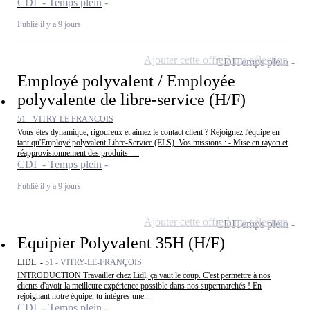
CDI - Temps plein
Publié il y a 9 jours
Ajouter cette offre à ma sélection
CDI
Temps plein
Employé polyvalent / Employée
polyvalente de libre-service (H/F)
51 - VITRY LE FRANCOIS
Vous êtes dynamique, rigoureux et aimez le contact client ? Rejoignez l'équipe en
tant qu'Employé polyvalent Libre-Service (ELS). Vos missions : - Mise en rayon et
réapprovisionnement des produits -...
CDI - Temps plein
Publié il y a 9 jours
Ajouter cette offre à ma sélection
CDI
Temps plein
Equipier Polyvalent 35H (H/F)
LIDL -
51 - VITRY-LE-FRANÇOIS
INTRODUCTION Travailler chez Lidl, ça vaut le coup. C'est permettre à nos
clients d'avoir la meilleure expérience possible dans nos supermarchés ! En
rejoignant notre équipe, tu intègres une...
CDI - Temps plein