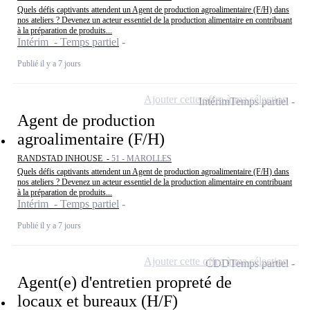
Quels défis captivants attendent un Agent de production agroalimentaire (F/H) dans
nos ateliers ? Devenez un acteur essentiel de la production alimentaire en contribuant
à la préparation de produits...
Intérim - Temps partiel
Publié il y a 7 jours
Ajouter cette offre à ma sélection
Intérim
Temps partiel
Agent de production
agroalimentaire (F/H)
RANDSTAD INHOUSE -
51 - MAROLLES
Quels défis captivants attendent un Agent de production agroalimentaire (F/H) dans
nos ateliers ? Devenez un acteur essentiel de la production alimentaire en contribuant
à la préparation de produits...
Intérim - Temps partiel
Publié il y a 7 jours
Ajouter cette offre à ma sélection
CDD
Temps partiel
Agent(e) d'entretien propreté de
locaux et bureaux (H/F)