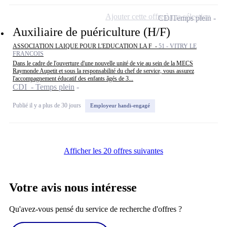
Ajouter cette offre à ma sélection
CDI
Temps plein
Auxiliaire de puériculture (H/F)
ASSOCIATION LAIQUE POUR L'EDUCATION LA F -
51 - VITRY LE
FRANCOIS
Dans le cadre de l'ouverture d'une nouvelle unité de vie au sein de la MECS
Raymonde Aupetit et sous la responsabilité du chef de service, vous assurez
l'accompagnement éducatif des enfants âgés de 3...
CDI - Temps plein
Publié il y a plus de 30 jours
Employeur handi-engagé
Afficher les 20 offres suivantes
Votre avis nous intéresse
Qu'avez-vous pensé du service de recherche d'offres ?