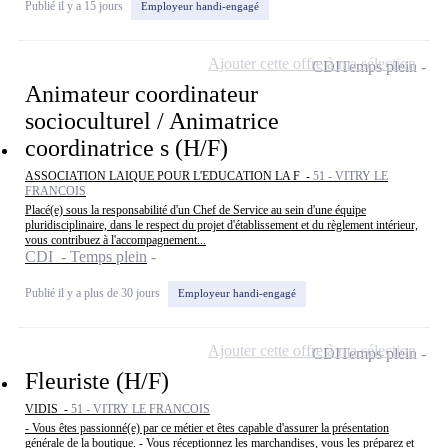
Publié il y a 15 jours
Employeur handi-engagé
Ajouter cette offre à ma sélection
CDI
Temps plein
Animateur coordinateur
socioculturel / Animatrice
coordinatrice s (H/F)
ASSOCIATION LAIQUE POUR L'EDUCATION LA F -
51 - VITRY LE
FRANCOIS
Placé(e) sous la responsabilité d'un Chef de Service au sein d'une équipe
pluridisciplinaire, dans le respect du projet d'établissement et du règlement intérieur,
vous contribuez à l'accompagnement...
CDI - Temps plein
Publié il y a plus de 30 jours
Employeur handi-engagé
Ajouter cette offre à ma sélection
CDI
Temps plein
Fleuriste (H/F)
VIDIS -
51 - VITRY LE FRANCOIS
- Vous êtes passionné(e) par ce métier et êtes capable d'assurer la présentation
générale de la boutique. - Vous réceptionnez les marchandises, vous les préparez et