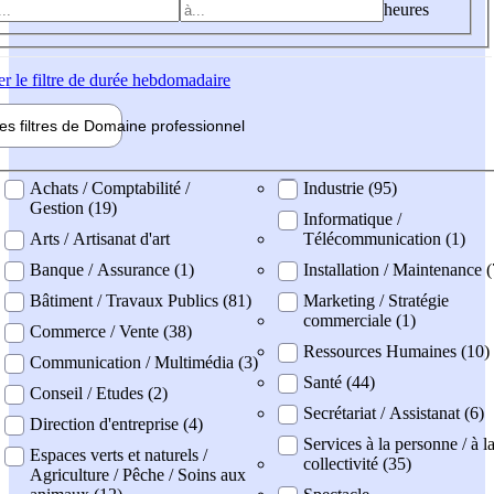
heures
er
le filtre de durée hebdomadaire
les filtres de
Domaine pro
fessionnel
ne professionel
Achats / Comptabilité /
Industrie (95)
Gestion (19)
Informatique /
Arts / Artisanat d'art
Télécommunication (1)
Banque / Assurance (1)
Installation / Maintenance 
Bâtiment / Travaux Publics (81)
Marketing / Stratégie
commerciale (1)
Commerce / Vente (38)
Ressources Humaines (10)
Communication / Multimédia (3)
Santé (44)
Conseil / Etudes (2)
Secrétariat / Assistanat (6)
Direction d'entreprise (4)
Services à la personne / à l
Espaces verts et naturels /
collectivité (35)
Agriculture / Pêche / Soins aux