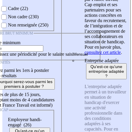
Cap emploi et ses
Cadre (22)
partenaires pour ses
actions concrètes en
Non cadre (230)
faveur du recrutement,
Non renseignée (250)
de l’intégration et de
l’accompagnement de
IRE BRUT MINIMUM
ses collaborateurs en
situation de handicap.
re minimum
Pour en savoir plus,
consultez cet article
.
ssez une périodicité pour le salaire saisi
Entreprise adaptée
NITÉS
Qu'est-ce qu'une
z parmi les 1ers à postuler
entreprise adaptée
)
résultats
?
urquoi serez-vous parmi les
L'entreprise adaptée
premiers à postuler ?
permet à un travailleur
es de plus de 15 jours,
en situation de
tant moins de 4 candidatures
handicap d'exercer
t France Travail est informé)
une activité
ICAP
professionnelle dans
des conditions
Employeur handi-
adaptées à ses
engagé (26)
capacités. Pour en
Qu'est-ce qu'un