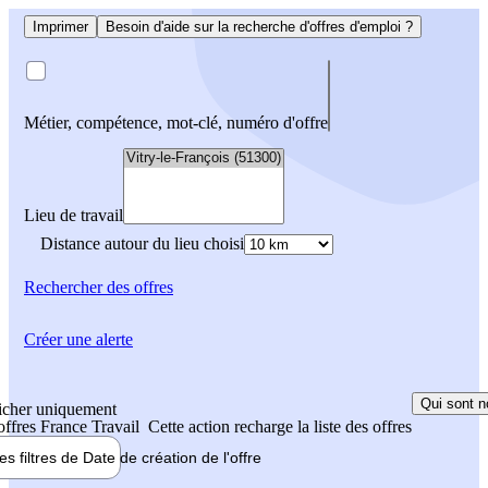
Imprimer
Besoin d'aide sur la recherche d'offres d'emploi ?
Métier, compétence, mot-clé, numéro d'offre
Lieu de travail
Distance autour du lieu choisi
Rechercher
des offres
Créer une alerte
Qui sont n
icher uniquement
 offres France Travail
Cette action recharge la liste des offres
les filtres de
Date de création
de l'offre