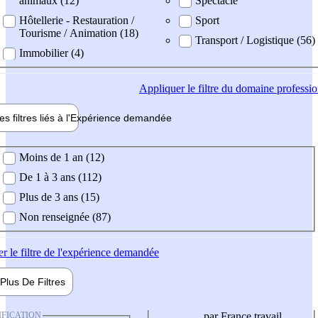
animaux (12)
Spectacle
Hôtellerie - Restauration /
Sport
Tourisme / Animation (18)
Transport / Logistique (56)
Immobilier (4)
Appliquer
le filtre du domaine professi
es filtres liés à l'
Expérience
demandée
ience demandée
Moins de 1 an (12)
De 1 à 3 ans (112)
Plus de 3 ans (15)
Non renseignée (87)
er
le filtre de l'expérience demandée
Plus De
Filtres
IFICATION
par France travail,