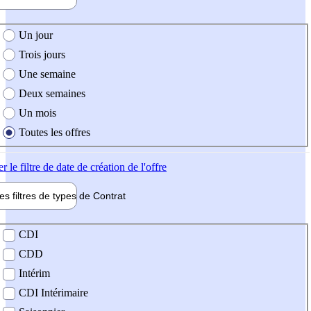
e création de l'offre
Un jour
Trois jours
Une semaine
Deux semaines
Un mois
Toutes les offres
er
le filtre de date de création de l'offre
les filtres de types de
Contrat
de contrat
CDI
CDD
Intérim
CDI Intérimaire