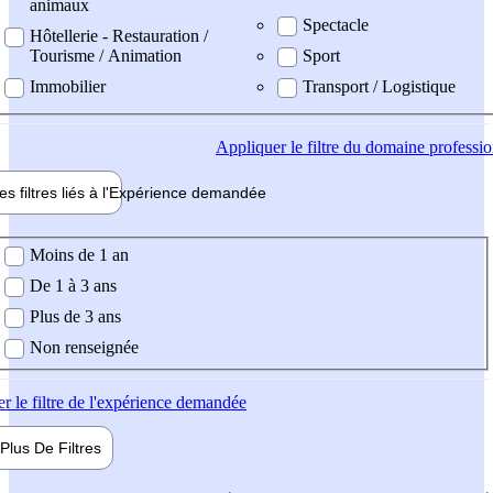
animaux
Spectacle
Hôtellerie - Restauration /
Tourisme / Animation
Sport
Immobilier
Transport / Logistique
Appliquer
le filtre du domaine professi
es filtres liés à l'
Expérience
demandée
ience demandée
Moins de 1 an
De 1 à 3 ans
Plus de 3 ans
Non renseignée
er
le filtre de l'expérience demandée
Plus De
Filtres