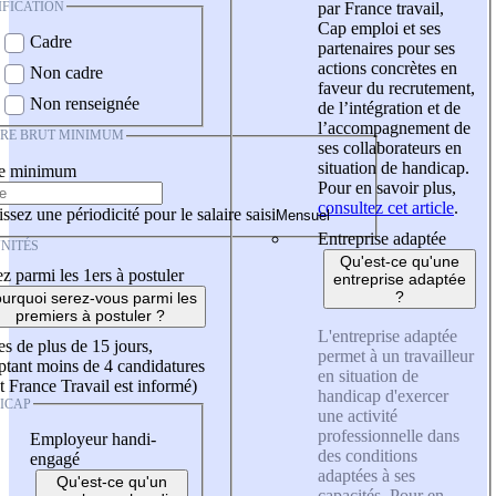
IFICATION
par France travail,
Cap emploi et ses
Cadre
partenaires pour ses
actions concrètes en
Non cadre
faveur du recrutement,
Non renseignée
de l’intégration et de
l’accompagnement de
IRE BRUT MINIMUM
ses collaborateurs en
situation de handicap.
re minimum
Pour en savoir plus,
consultez cet article
.
ssez une périodicité pour le salaire saisi
Entreprise adaptée
NITÉS
Qu'est-ce qu'une
z parmi les 1ers à postuler
entreprise adaptée
?
urquoi serez-vous parmi les
premiers à postuler ?
L'entreprise adaptée
es de plus de 15 jours,
permet à un travailleur
tant moins de 4 candidatures
en situation de
t France Travail est informé)
handicap d'exercer
ICAP
une activité
professionnelle dans
Employeur handi-
des conditions
engagé
adaptées à ses
Qu'est-ce qu'un
capacités. Pour en