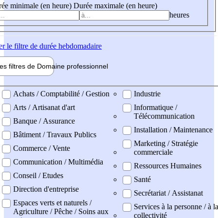
ée minimale (en heure)
Durée maximale (en heure)
heures
er
le filtre de durée hebdomadaire
les filtres de
Domaine pro
fessionnel
ne professionel
Achats / Comptabilité / Gestion
Industrie
Arts / Artisanat d'art
Informatique /
Télécommunication
Banque / Assurance
Installation / Maintenance
Bâtiment / Travaux Publics
Marketing / Stratégie
Commerce / Vente
commerciale
Communication / Multimédia
Ressources Humaines
Conseil / Etudes
Santé
Direction d'entreprise
Secrétariat / Assistanat
Espaces verts et naturels /
Services à la personne / à l
Agriculture / Pêche / Soins aux
collectivité