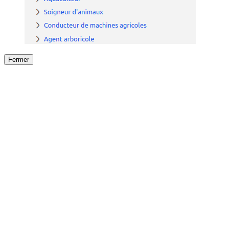
Fermer
Fermer
le détail de l'offre
/
Offre
sur
Offre précéden