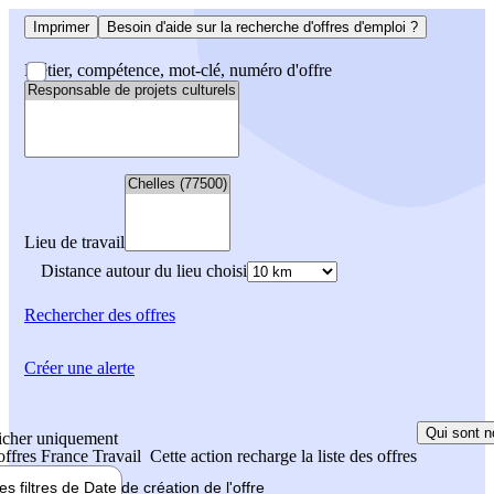
Imprimer
Besoin d'aide sur la recherche d'offres d'emploi ?
Métier, compétence, mot-clé, numéro d'offre
Lieu de travail
Distance autour du lieu choisi
Rechercher
des offres
Créer une alerte
Qui sont n
icher uniquement
 offres France Travail
Cette action recharge la liste des offres
les filtres de
Date de création
de l'offre