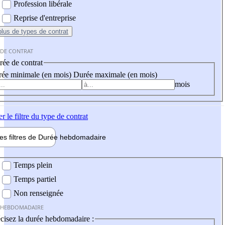
Profession libérale
Reprise d'entreprise
plus
de types de contrat
 DE CONTRAT
ée de contrat
ée minimale (en mois)
Durée maximale (en mois)
mois
er
le filtre du type de contrat
les filtres de
Durée hebdo
madaire
 hebdomadaire
Temps plein
Temps partiel
Non renseignée
 HEBDOMADAIRE
cisez la durée hebdomadaire :