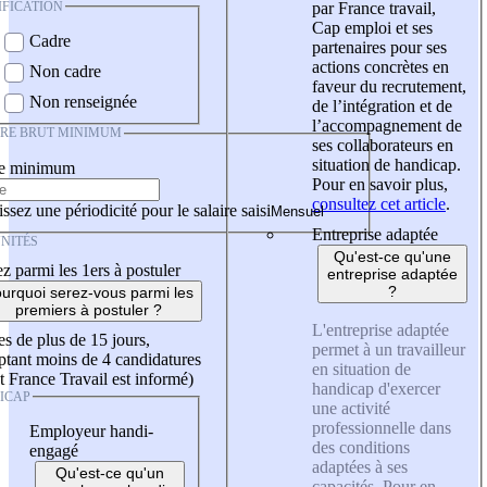
IFICATION
par France travail,
Cap emploi et ses
Cadre
partenaires pour ses
actions concrètes en
Non cadre
faveur du recrutement,
Non renseignée
de l’intégration et de
l’accompagnement de
IRE BRUT MINIMUM
ses collaborateurs en
situation de handicap.
re minimum
Pour en savoir plus,
consultez cet article
.
ssez une périodicité pour le salaire saisi
Entreprise adaptée
NITÉS
Qu'est-ce qu'une
z parmi les 1ers à postuler
entreprise adaptée
?
urquoi serez-vous parmi les
premiers à postuler ?
L'entreprise adaptée
es de plus de 15 jours,
permet à un travailleur
tant moins de 4 candidatures
en situation de
t France Travail est informé)
handicap d'exercer
ICAP
une activité
professionnelle dans
Employeur handi-
des conditions
engagé
adaptées à ses
Qu'est-ce qu'un
capacités. Pour en