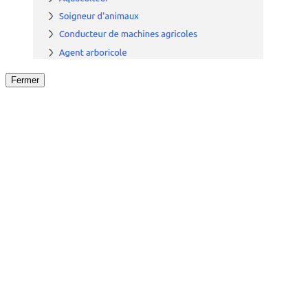
Fermer
Fermer
le détail de l'offre
/
Offre
sur
Offre précéden