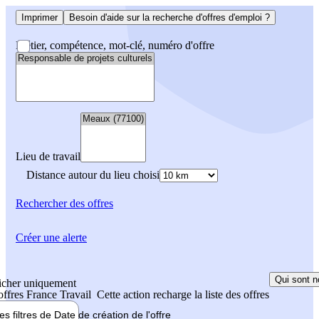
Imprimer
Besoin d'aide sur la recherche d'offres d'emploi ?
Métier, compétence, mot-clé, numéro d'offre
Lieu de travail
Distance autour du lieu choisi
Rechercher
des offres
Créer une alerte
Qui sont n
icher uniquement
 offres France Travail
Cette action recharge la liste des offres
les filtres de
Date de création
de l'offre