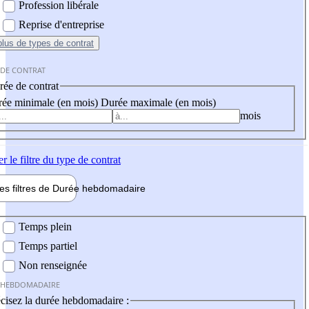
Profession libérale
Reprise d'entreprise
plus
de types de contrat
 DE CONTRAT
ée de contrat
ée minimale (en mois)
Durée maximale (en mois)
mois
er
le filtre du type de contrat
les filtres de
Durée hebdo
madaire
 hebdomadaire
Temps plein
Temps partiel
Non renseignée
 HEBDOMADAIRE
cisez la durée hebdomadaire :