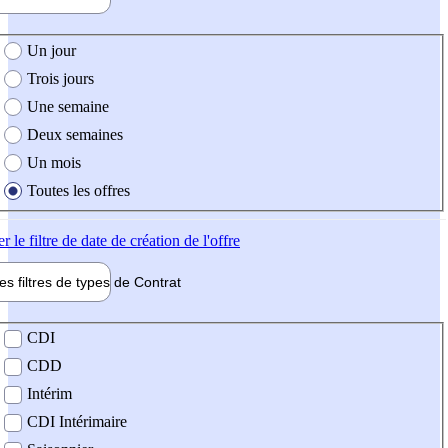
e création de l'offre
Un jour
Trois jours
Une semaine
Deux semaines
Un mois
Toutes les offres
er
le filtre de date de création de l'offre
les filtres de types de
Contrat
de contrat
CDI
CDD
Intérim
CDI Intérimaire