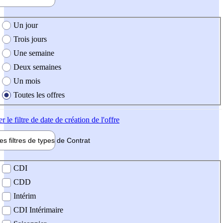
e création de l'offre
Un jour
Trois jours
Une semaine
Deux semaines
Un mois
Toutes les offres
er
le filtre de date de création de l'offre
les filtres de types de
Contrat
de contrat
CDI
CDD
Intérim
CDI Intérimaire