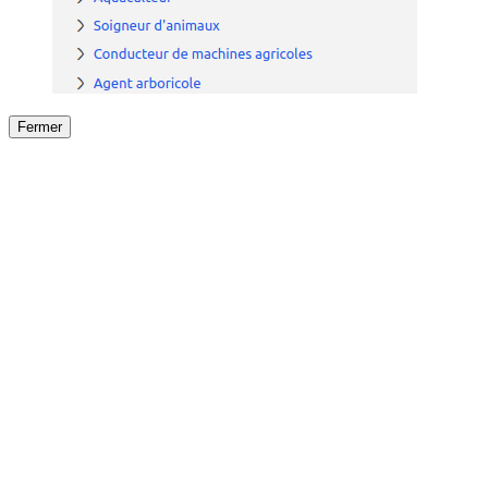
Fermer
Fermer
le détail de l'offre
/
Offre
sur
Offre précéden