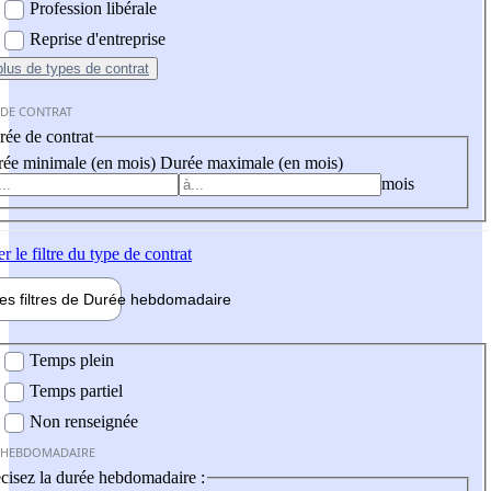
Profession libérale
Reprise d'entreprise
plus
de types de contrat
 DE CONTRAT
ée de contrat
ée minimale (en mois)
Durée maximale (en mois)
mois
er
le filtre du type de contrat
les filtres de
Durée hebdo
madaire
 hebdomadaire
Temps plein
Temps partiel
Non renseignée
 HEBDOMADAIRE
cisez la durée hebdomadaire :