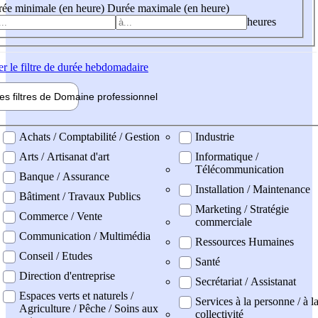
ée minimale (en heure)
Durée maximale (en heure)
heures
er
le filtre de durée hebdomadaire
les filtres de
Domaine pro
fessionnel
ne professionel
Achats / Comptabilité / Gestion
Industrie
Arts / Artisanat d'art
Informatique /
Télécommunication
Banque / Assurance
Installation / Maintenance
Bâtiment / Travaux Publics
Marketing / Stratégie
Commerce / Vente
commerciale
Communication / Multimédia
Ressources Humaines
Conseil / Etudes
Santé
Direction d'entreprise
Secrétariat / Assistanat
Espaces verts et naturels /
Services à la personne / à l
Agriculture / Pêche / Soins aux
collectivité