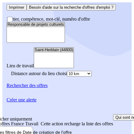
Imprimer
Besoin d'aide sur la recherche d'offres d'emploi ?
Métier, compétence, mot-clé, numéro d'offre
Lieu de travail
Distance autour du lieu choisi
Rechercher
des offres
Créer une alerte
Qui sont n
icher uniquement
 offres France Travail
Cette action recharge la liste des offres
les filtres de
Date de création
de l'offre