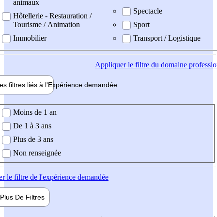
animaux
Spectacle
Hôtellerie - Restauration /
Tourisme / Animation
Sport
Immobilier
Transport / Logistique
Appliquer
le filtre du domaine professi
es filtres liés à l'
Expérience
demandée
ience demandée
Moins de 1 an
De 1 à 3 ans
Plus de 3 ans
Non renseignée
er
le filtre de l'expérience demandée
Plus De
Filtres