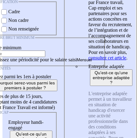
IFICATION
par France travail,
Cap emploi et ses
Cadre
partenaires pour ses
actions concrètes en
Non cadre
faveur du recrutement,
Non renseignée
de l’intégration et de
l’accompagnement de
IRE BRUT MINIMUM
ses collaborateurs en
situation de handicap.
re minimum
Pour en savoir plus,
consultez cet article
.
ssez une périodicité pour le salaire saisi
Entreprise adaptée
NITÉS
Qu'est-ce qu'une
z parmi les 1ers à postuler
entreprise adaptée
?
urquoi serez-vous parmi les
premiers à postuler ?
L'entreprise adaptée
es de plus de 15 jours,
permet à un travailleur
tant moins de 4 candidatures
en situation de
t France Travail est informé)
handicap d'exercer
ICAP
une activité
professionnelle dans
Employeur handi-
des conditions
engagé
adaptées à ses
Qu'est-ce qu'un
capacités. Pour en