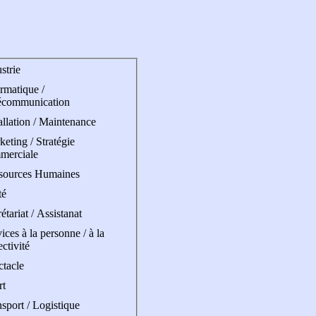
strie
rmatique /
écommunication
allation / Maintenance
eting / Stratégie
merciale
sources Humaines
té
étariat / Assistanat
ices à la personne / à la
ectivité
ctacle
rt
sport / Logistique