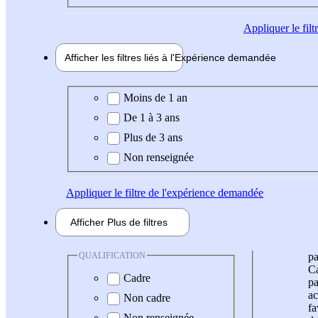
Appliquer
le fil
Afficher les filtres liés à l'
Expérience
demandée
Expérience demandée
Moins de 1 an
De 1 à 3 ans
Plus de 3 ans
Non renseignée
Appliquer
le filtre de l'expérience demandée
Afficher
Plus de
filtres
QUALIFICATION
pa
Ca
Cadre
pa
ac
Non cadre
fa
Non renseignée