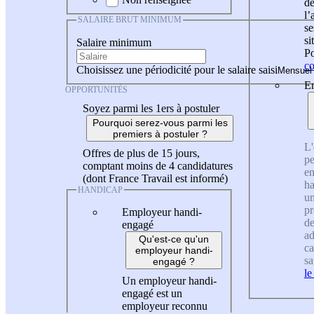
de
l
SALAIRE BRUT MINIMUM
se
si
Salaire minimum
Po
co
Choisissez une périodicité pour le salaire saisi
En
OPPORTUNITÉS
Soyez parmi les 1ers à postuler
Pourquoi serez-vous parmi les
premiers à postuler ?
L'
Offres de plus de 15 jours,
pe
comptant moins de 4 candidatures
en
(dont France Travail est informé)
ha
HANDICAP
un
pr
Employeur handi-
de
engagé
ad
Qu'est-ce qu'un
ca
employeur handi-
sa
engagé ?
le
Un employeur handi-
engagé est un
employeur reconnu