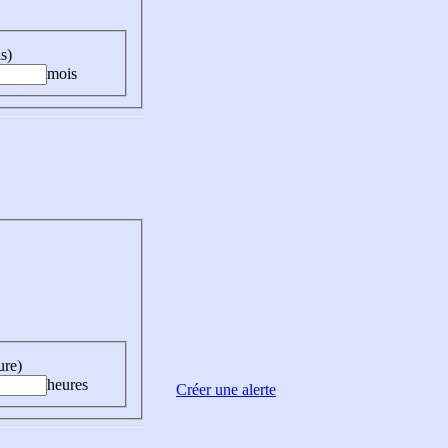
s)
mois
ure)
heures
Créer une alerte