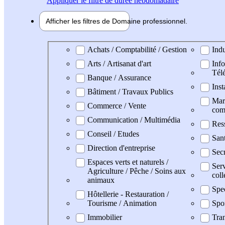
Appliquer
le filtre de durée hebdomadaire
Afficher les filtres de
Domaine pro
fessionnel
Domaine professionel
Achats / Comptabilité / Gestion
Indu
Arts / Artisanat d'art
Info
Tél
Banque / Assurance
Inst
Bâtiment / Travaux Publics
Mark
Commerce / Vente
com
Communication / Multimédia
Res
Conseil / Etudes
San
Direction d'entreprise
Secr
Espaces verts et naturels /
Serv
Agriculture / Pêche / Soins aux
coll
animaux
Spe
Hôtellerie - Restauration /
Tourisme / Animation
Spo
Immobilier
Tran