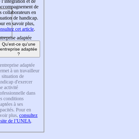
 l’intégration et de
’accompagnement de
s collaborateurs en
tuation de handicap.
ur en savoir plus,
nsultez cet article
.
treprise adaptée
Qu'est-ce qu'une
entreprise adaptée
?
entreprise adaptée
rmet à un travailleur
 situation de
ndicap d'exercer
e activité
ofessionnelle dans
s conditions
aptées à ses
pacités. Pour en
voir plus,
consultez
 site de l’UNEA
.