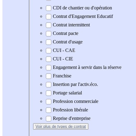
CDI de chantier ou d'opération
Contrat d'Engagement Educatif
Contrat intermittent
Contrat pacte
Contrat d'usage
CUI - CAE
CUI - CIE
Engagement à servir dans la réserve
Franchise
Insertion par l'activ.éco.
Portage salarial
Profession commerciale
Profession libérale
Reprise d'entreprise
Voir plus
de types de contrat