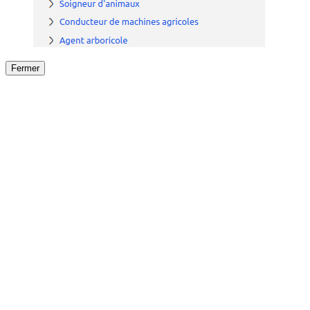
Fermer
Fermer
le détail de l'offre
/
Offre
sur
Offre précéden