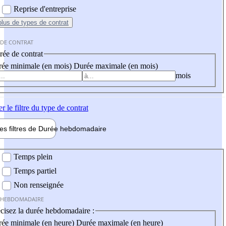
Reprise d'entreprise
plus
de types de contrat
 DE CONTRAT
ée de contrat
ée minimale (en mois)
Durée maximale (en mois)
mois
er
le filtre du type de contrat
les filtres de
Durée hebdo
madaire
 hebdomadaire
Temps plein
Temps partiel
Non renseignée
 HEBDOMADAIRE
cisez la durée hebdomadaire :
ée minimale (en heure)
Durée maximale (en heure)