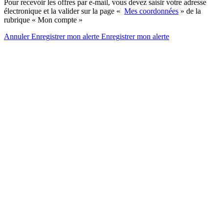
Pour recevoir les offres par e-mail, vous devez saisir votre adresse
électronique et la valider sur la page «
Mes coordonnées
» de la
rubrique « Mon compte »
Annuler
Enregistrer mon alerte
Enregistrer
mon alerte