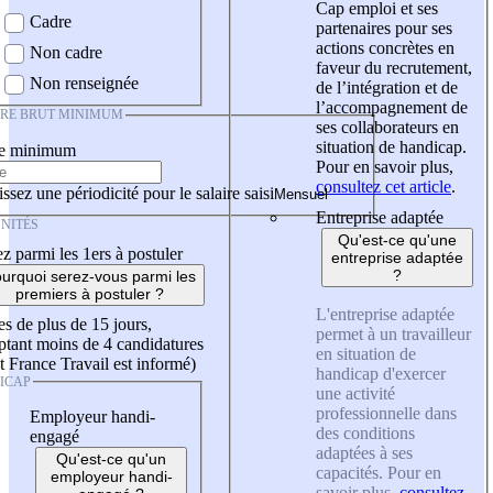
Cap emploi et ses
Cadre
partenaires pour ses
actions concrètes en
Non cadre
faveur du recrutement,
Non renseignée
de l’intégration et de
l’accompagnement de
IRE BRUT MINIMUM
ses collaborateurs en
situation de handicap.
re minimum
Pour en savoir plus,
consultez cet article
.
ssez une périodicité pour le salaire saisi
Entreprise adaptée
NITÉS
Qu'est-ce qu'une
z parmi les 1ers à postuler
entreprise adaptée
?
urquoi serez-vous parmi les
premiers à postuler ?
L'entreprise adaptée
es de plus de 15 jours,
permet à un travailleur
tant moins de 4 candidatures
en situation de
t France Travail est informé)
handicap d'exercer
ICAP
une activité
professionnelle dans
Employeur handi-
des conditions
engagé
adaptées à ses
Qu'est-ce qu'un
capacités. Pour en
employeur handi-
savoir plus,
consultez