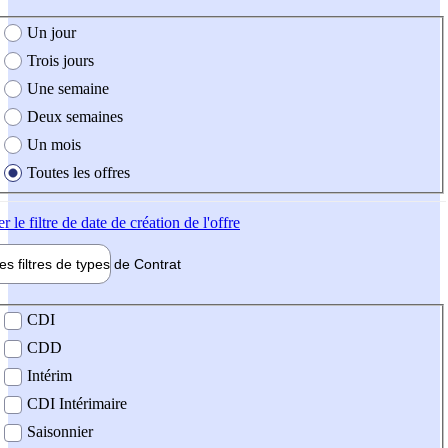
e création de l'offre
Un jour
Trois jours
Une semaine
Deux semaines
Un mois
Toutes les offres
er
le filtre de date de création de l'offre
les filtres de types de
Contrat
de contrat
CDI
CDD
Intérim
CDI Intérimaire
Saisonnier