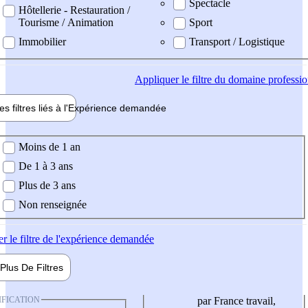
Spectacle
Hôtellerie - Restauration /
Tourisme / Animation
Sport
Immobilier
Transport / Logistique
Appliquer
le filtre du domaine professi
es filtres liés à l'
Expérience
demandée
ience demandée
Moins de 1 an
De 1 à 3 ans
Plus de 3 ans
Non renseignée
er
le filtre de l'expérience demandée
Plus De
Filtres
IFICATION
par France travail,