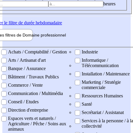
heures
er
le filtre de durée hebdomadaire
les filtres de
Domaine pro
fessionnel
ne professionel
Achats / Comptabilité / Gestion
Industrie
Arts / Artisanat d'art
Informatique /
Télécommunication
Banque / Assurance
Installation / Maintenance
Bâtiment / Travaux Publics
Marketing / Stratégie
Commerce / Vente
commerciale
Communication / Multimédia
Ressources Humaines
Conseil / Etudes
Santé
Direction d'entreprise
Secrétariat / Assistanat
Espaces verts et naturels /
Services à la personne / à l
Agriculture / Pêche / Soins aux
collectivité
animaux