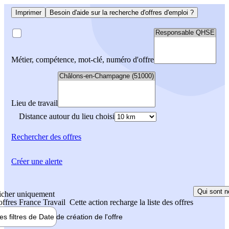
Imprimer
Besoin d'aide sur la recherche d'offres d'emploi ?
Métier, compétence, mot-clé, numéro d'offre
Lieu de travail
Distance autour du lieu choisi
Rechercher
des offres
Créer une alerte
Qui sont n
icher uniquement
 offres France Travail
Cette action recharge la liste des offres
les filtres de
Date de création
de l'offre