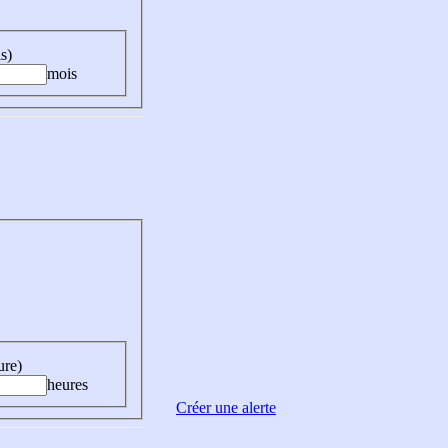
s)
mois
ure)
heures
Créer une alerte