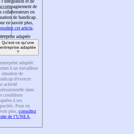
 l’intégration et de
’accompagnement de
s collaborateurs en
tuation de handicap.
ur en savoir plus,
nsultez cet article
.
treprise adaptée
Qu'est-ce qu'une
entreprise adaptée
?
entreprise adaptée
rmet à un travailleur
 situation de
ndicap d'exercer
e activité
ofessionnelle dans
s conditions
aptées à ses
pacités. Pour en
voir plus,
consultez
 site de l’UNEA
.