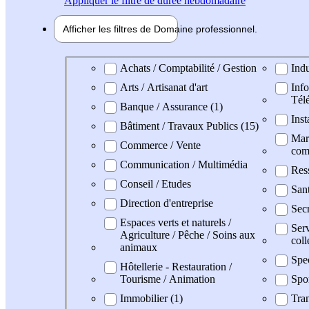
Appliquer
le filtre de durée hebdomadaire
Afficher les filtres de
Domaine pro
fessionnel
Domaine professionel
Achats / Comptabilité / Gestion
Indu
Arts / Artisanat d'art
Info
Tél
Banque / Assurance (1)
Inst
Bâtiment / Travaux Publics (15)
Mark
Commerce / Vente
com
Communication / Multimédia
Res
Conseil / Etudes
San
Direction d'entreprise
Secr
Espaces verts et naturels /
Serv
Agriculture / Pêche / Soins aux
coll
animaux
Spe
Hôtellerie - Restauration /
Tourisme / Animation
Spo
Immobilier (1)
Tran