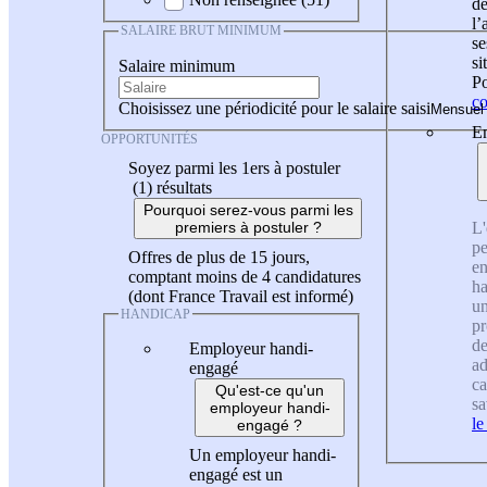
de
l
SALAIRE BRUT MINIMUM
se
si
Salaire minimum
Po
co
Choisissez une périodicité pour le salaire saisi
En
OPPORTUNITÉS
Soyez parmi les 1ers à postuler
(1)
résultats
Pourquoi serez-vous parmi les
L'
premiers à postuler ?
pe
Offres de plus de 15 jours,
en
comptant moins de 4 candidatures
ha
(dont France Travail est informé)
un
HANDICAP
pr
de
Employeur handi-
ad
engagé
ca
Qu'est-ce qu'un
sa
employeur handi-
le
engagé ?
Un employeur handi-
engagé est un