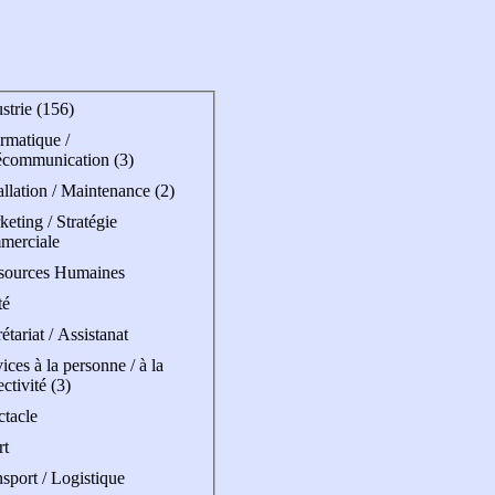
strie (156)
rmatique /
écommunication (3)
allation / Maintenance (2)
eting / Stratégie
merciale
sources Humaines
té
étariat / Assistanat
ices à la personne / à la
ectivité (3)
ctacle
rt
sport / Logistique