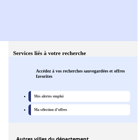
Services liés à votre recherche
Accédez à vos recherches sauvegardées et offres
favorites
Mes alertes emploi
Ma sélection d’offres
Autres
villes
du département