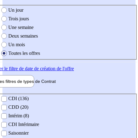
e création de l'offre
Un jour
Trois jours
Une semaine
Deux semaines
Un mois
Toutes les offres
er
le filtre de date de création de l'offre
les filtres de types de
Contrat
de contrat
CDI (136)
CDD (20)
Intérim (8)
CDI Intérimaire
Saisonnier