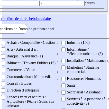
heures
er
le filtre de durée hebdomadaire
les filtres de
Domaine pro
fessionnel
ne professionel
Achats / Comptabilité / Gestion
Industrie (150)
Arts / Artisanat d'art
Informatique /
Télécommunication (3)
Banque / Assurance (1)
Installation / Maintenance (
Bâtiment / Travaux Publics (15)
Marketing / Stratégie
Commerce / Vente
commerciale
Communication / Multimédia
Ressources Humaines
Conseil / Etudes
Santé
Direction d'entreprise
Secrétariat / Assistanat
Espaces verts et naturels /
Services à la personne / à l
Agriculture / Pêche / Soins aux
collectivité (3)
animaux