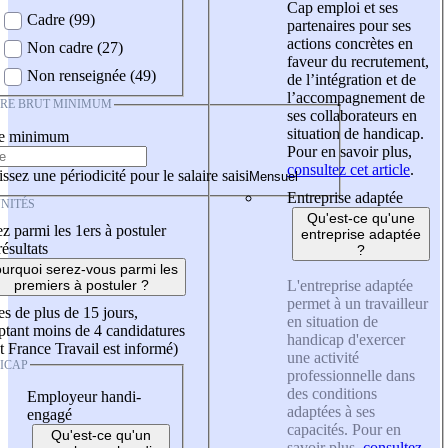
Cap emploi et ses
Cadre (99)
partenaires pour ses
actions concrètes en
Non cadre (27)
faveur du recrutement,
Non renseignée (49)
de l’intégration et de
l’accompagnement de
IRE BRUT MINIMUM
ses collaborateurs en
situation de handicap.
re minimum
Pour en savoir plus,
consultez cet article
.
ssez une périodicité pour le salaire saisi
Entreprise adaptée
NITÉS
Qu'est-ce qu'une
z parmi les 1ers à postuler
entreprise adaptée
résultats
?
urquoi serez-vous parmi les
L'entreprise adaptée
premiers à postuler ?
permet à un travailleur
es de plus de 15 jours,
en situation de
tant moins de 4 candidatures
handicap d'exercer
t France Travail est informé)
une activité
ICAP
professionnelle dans
des conditions
Employeur handi-
adaptées à ses
engagé
capacités. Pour en
Qu'est-ce qu'un
savoir plus,
consultez