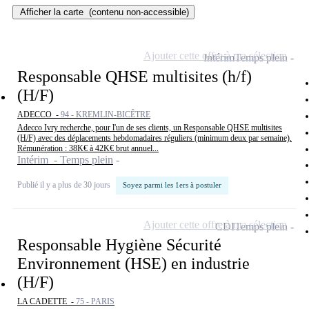
Afficher la carte
(contenu non-accessible)
Ajouter cette offre à ma sélection
Intérim
Temps plein
Responsable QHSE multisites (h/f)
(H/F)
ADECCO -
94 - KREMLIN-BICÊTRE
Adecco Ivry recherche, pour l'un de ses clients, un Responsable QHSE multisites
(H/F) avec des déplacements hebdomadaires réguliers (minimum deux par semaine).
Rémunération : 38K€ à 42K€ brut annuel...
Intérim - Temps plein
Publié il y a plus de 30 jours
Soyez parmi les 1ers à postuler
Ajouter cette offre à ma sélection
CDI
Temps plein
Responsable Hygiène Sécurité
Environnement (HSE) en industrie
(H/F)
LA CADETTE -
75 - PARIS