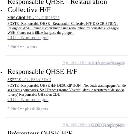
Responsable QHSE - Restauration
Collective H/F
MRS GROUPE -
92 - SURESNES
POSTE : Responsable QHSE - Restauration Collective H/F DESCRIPTION :
Rejoignez WSH France et contribuez à une restauration responsable et engagée
WSH France est la filiale française du groupe...
CDI - Non renseigné
Publié il y a 14 jours
Ajouter cette offre à ma sélection
CDI
Non renseigné
Responsable QHSE H/F
SKEELZ -
91 - PALAISEAU
POSTE : Responsable QHSE H/F DESCRIPTION : Neovoxia accompagne l'un de
ses clients partenaires, SAI France (groupe Viverde), dans le recrutement de son/sa
futur(e) Responsable QHSE en CDI. ...
CDI - Non renseigné
Publié il y a plus de 30 jours
Ajouter cette offre à ma sélection
CDD
Temps plein
Préventeur QHSE H/F