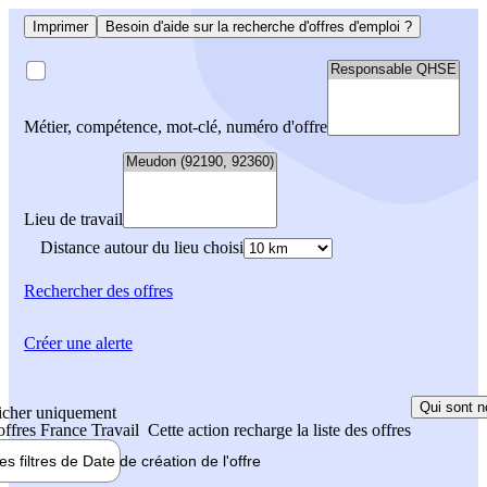
Imprimer
Besoin d'aide sur la recherche d'offres d'emploi ?
Métier, compétence, mot-clé, numéro d'offre
Lieu de travail
Distance autour du lieu choisi
Rechercher
des offres
Créer une alerte
Qui sont n
icher uniquement
 offres France Travail
Cette action recharge la liste des offres
les filtres de
Date de création
de l'offre