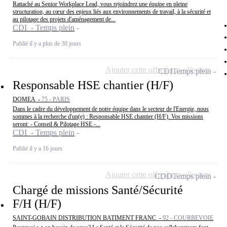
Rattaché au Senior Workplace Lead, vous rejoindrez une équipe en pleine
structuration, au cœur des enjeux liés aux environnements de travail, à la sécurité et
au pilotage des projets d'aménagement de...
CDI - Temps plein
Publié il y a plus de 30 jours
Ajouter cette offre à ma sélection
CDI
Temps plein
Responsable HSE chantier (H/F)
DOMEA -
75 - PARIS
Dans le cadre du développement de notre équipe dans le secteur de l'Energie, nous
sommes à la recherche d'un(e) : Responsable HSE chantier (H/F). Vos missions
seront: - Conseil & Pilotage HSE -...
CDI - Temps plein
Publié il y a 16 jours
Ajouter cette offre à ma sélection
CDD
Temps plein
Chargé de missions Santé/Sécurité
F/H (H/F)
SAINT-GOBAIN DISTRIBUTION BATIMENT FRANC -
92 - COURBEVOIE