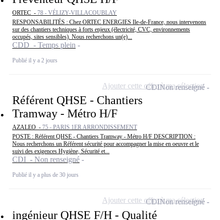
ORTEC -
78 - VÉLIZY-VILLACOUBLAY
RESPONSABILITÉS : Chez ORTEC ENERGIES Ile-de-France, nous intervenons
sur des chantiers techniques à forts enjeux (électricité, CVC, environnements
occupés, sites sensibles). Nous recherchons un(e)...
CDD - Temps plein
Publié il y a 2 jours
Ajouter cette offre à ma sélection
CDI
Non renseigné
Référent QHSE - Chantiers
Tramway - Métro H/F
AZALEO -
75 - PARIS 1ER ARRONDISSEMENT
POSTE : Référent QHSE - Chantiers Tramway - Métro H/F DESCRIPTION :
Nous recherchons un Référent sécurité pour accompagner la mise en oeuvre et le
suivi des exigences Hygiène, Sécurité et...
CDI - Non renseigné
Publié il y a plus de 30 jours
Ajouter cette offre à ma sélection
CDI
Non renseigné
ingénieur QHSE F/H - Qualité