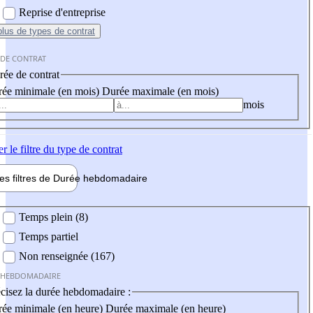
Reprise d'entreprise
plus
de types de contrat
 DE CONTRAT
ée de contrat
ée minimale (en mois)
Durée maximale (en mois)
mois
er
le filtre du type de contrat
les filtres de
Durée hebdo
madaire
 hebdomadaire
Temps plein (8)
Temps partiel
Non renseignée (167)
 HEBDOMADAIRE
cisez la durée hebdomadaire :
ée minimale (en heure)
Durée maximale (en heure)