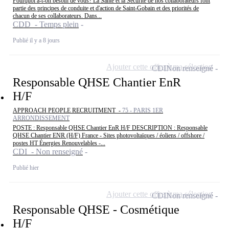
Pourquoi a-t-on besoin de vous? La Santé et la Sécurité de nos collaborateurs font
partie des principes de conduite et d'action de Saint-Gobain et des priorités de
chacun de ses collaborateurs. Dans...
CDD - Temps plein
Publié il y a 8 jours
Ajouter cette offre à ma sélection
CDI
Non renseigné
Responsable QHSE Chantier EnR
H/F
APPROACH PEOPLE RECRUITMENT -
75 - PARIS 1ER
ARRONDISSEMENT
POSTE : Responsable QHSE Chantier EnR H/F DESCRIPTION : Responsable
QHSE Chantier ENR (H/F) France - Sites photovoltaïques / éoliens / offshore /
postes HT Énergies Renouvelables -...
CDI - Non renseigné
Publié hier
Ajouter cette offre à ma sélection
CDI
Non renseigné
Responsable QHSE - Cosmétique
H/F