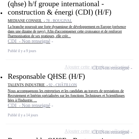
(qhse) h/f groupe international -
construction & énergi (CDI) (H/F)
MEDIANE CONSEIL -
78 - BOUGIVAL
La branche poursuit une forte dynamique de développement en Europe (présence
dans une dizaine de pays). Afin d'accompagner cette croissance et de renforcer
l'harmonisation de ses pratiques, elle crée...
CDI - Non renseigné
Publié il y a 9 jours
Ajouter cette offre à ma sélection
CDI
Non renseigné
Responsable QHSE (H/F)
TALENTS INDUSTRIE -
92 - CHÂTILLON
Nous accompagnons les entreprises et les candidats au travers de prestations de
Recrutement et Intérim spécialisées sur les fonctions Techniques et Scientifiques
liées à l'Industrie. ...
CDI - Non renseigné
Publié il y a 14 jours
Ajouter cette offre à ma sélection
CDI
Non renseigné