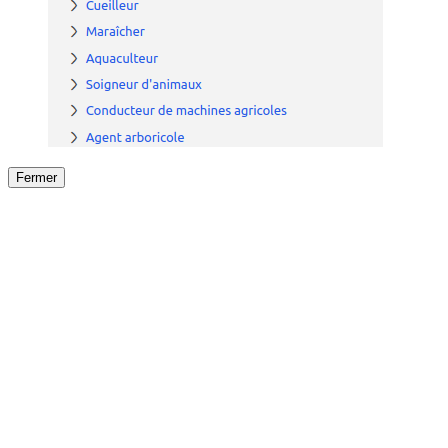
Fermer
Fermer
le détail de l'offre
/
Offre
sur
Offre précéden