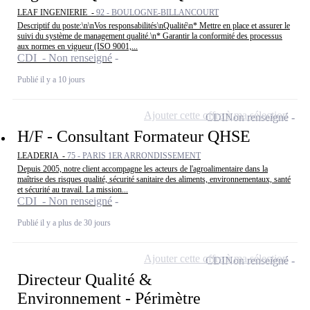
LEAF INGENIERIE -
92 - BOULOGNE-BILLANCOURT
Descriptif du poste:\n\nVos responsabilités\nQualité\n* Mettre en place et assurer le
suivi du système de management qualité.\n* Garantir la conformité des processus
aux normes en vigueur (ISO 9001,...
CDI - Non renseigné
Publié il y a 10 jours
Ajouter cette offre à ma sélection
CDI
Non renseigné
H/F - Consultant Formateur QHSE
LEADERIA -
75 - PARIS 1ER ARRONDISSEMENT
Depuis 2005, notre client accompagne les acteurs de l'agroalimentaire dans la
maîtrise des risques qualité, sécurité sanitaire des aliments, environnementaux, santé
et sécurité au travail. La mission...
CDI - Non renseigné
Publié il y a plus de 30 jours
Ajouter cette offre à ma sélection
CDI
Non renseigné
Directeur Qualité &
Environnement - Périmètre