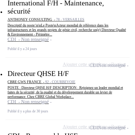
International F/H - Maintenance,
sécurité
ANTHONEY CONSULTING -
78 - VERSAILLES
Descriptif du poste:\n\nLe Poste\nActeur mondial de référence dans les
infrastructures et les grands projets de génie civil, recherche un(e) Directeur Qualité
& Environnement - Périmètre...
CDI - Non renseigné
Publié il y a 24 jours
Ajouter cette offre à ma sélection
CDI
Non renseigné
Directeur QHSE H/F
CBRE GWS FRANCE -
92 - COURBEVOIE
POSTE : Directeur QHSE H/F DESCRIPTION : Rejoignez un leader mondial et
faites de la sécurité, de la qualité et du développement durable un levier de
performance. Chez CBRE Global Workplace...
CDI - Non renseigné
Publié il y a plus de 30 jours
Ajouter cette offre à ma sélection
CDI
Non renseigné