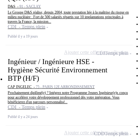
D&S -
91 - SACLAY
Le Groupe D&S réalise, depuis 2004, toute prestation liée à la maîtrise du risque en
milieu nucléaire : Fort de 500 salariés répartis sur 10 implantations principales à
travers la France, la mission...
CDI - Temps plein
Publié il y a 19 jours
Ajouter cette offre à ma sélection
CDI
Temps plein
Ingénieur / Ingénieure HSE -
Hygiène Sécurité Environnement
BTP (H/F)
CAP INGELEC -
75 - PARIS 12E ARRONDISSEMENT
Prochainement diplômé(e) ? Intégrez notre Programme Jeunes Ingénieur(e)s conçu
pour accélérer votre développement professionnel dès votre intégration. Vous
bénéficierez d'un parcours personnalisé...
CDI - Temps plein
Publié il y a 24 jours
Ajouter cette offre à ma sélection
CDD
Temps plein