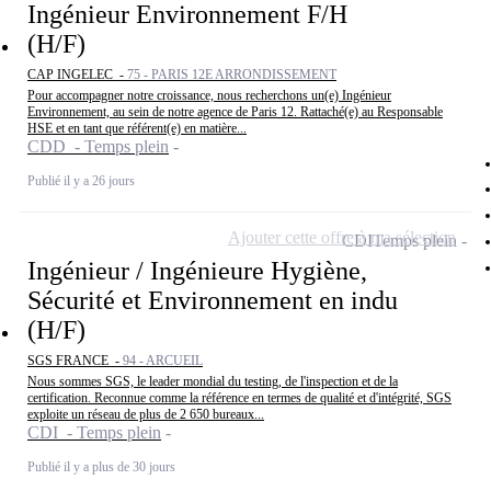
Ingénieur Environnement F/H
(H/F)
CAP INGELEC -
75 - PARIS 12E ARRONDISSEMENT
Pour accompagner notre croissance, nous recherchons un(e) Ingénieur
Environnement, au sein de notre agence de Paris 12. Rattaché(e) au Responsable
HSE et en tant que référent(e) en matière...
CDD - Temps plein
Publié il y a 26 jours
Ajouter cette offre à ma sélection
CDI
Temps plein
Ingénieur / Ingénieure Hygiène,
Sécurité et Environnement en indu
(H/F)
SGS FRANCE -
94 - ARCUEIL
Nous sommes SGS, le leader mondial du testing, de l'inspection et de la
certification. Reconnue comme la référence en termes de qualité et d'intégrité, SGS
exploite un réseau de plus de 2 650 bureaux...
CDI - Temps plein
Publié il y a plus de 30 jours