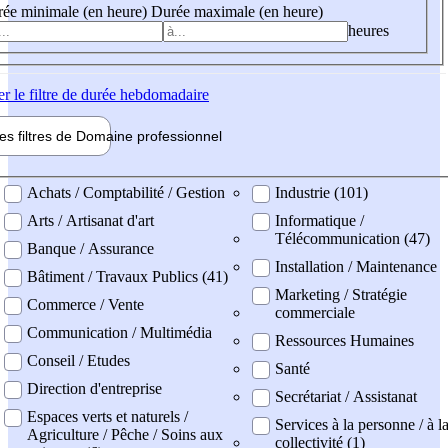
ée minimale (en heure)
Durée maximale (en heure)
heures
er
le filtre de durée hebdomadaire
les filtres de
Domaine pro
fessionnel
ne professionel
Achats / Comptabilité / Gestion
Industrie (101)
Arts / Artisanat d'art
Informatique /
Télécommunication (47)
Banque / Assurance
Installation / Maintenance
Bâtiment / Travaux Publics (41)
Marketing / Stratégie
Commerce / Vente
commerciale
Communication / Multimédia
Ressources Humaines
Conseil / Etudes
Santé
Direction d'entreprise
Secrétariat / Assistanat
Espaces verts et naturels /
Services à la personne / à l
Agriculture / Pêche / Soins aux
collectivité (1)