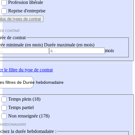
Profession libérale
Reprise d'entreprise
plus
de types de contrat
 DE CONTRAT
ée de contrat
ée minimale (en mois)
Durée maximale (en mois)
mois
er
le filtre du type de contrat
les filtres de
Durée hebdo
madaire
 hebdomadaire
Temps plein (18)
Temps partiel
Non renseignée (178)
 HEBDOMADAIRE
cisez la durée hebdomadaire :