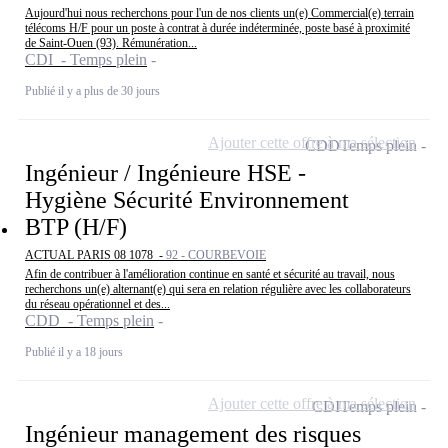
Aujourd'hui nous recherchons pour l'un de nos clients un(e) Commercial(e) terrain
télécoms H/F pour un poste à contrat à durée indéterminée, poste basé à proximité
de Saint-Ouen (93). Rémunération...
CDI - Temps plein
Publié il y a plus de 30 jours
Ajouter cette offre à ma sélection
CDD
Temps plein
Ingénieur / Ingénieure HSE -
Hygiène Sécurité Environnement
BTP (H/F)
ACTUAL PARIS 08 1078 -
92 - COURBEVOIE
Afin de contribuer à l'amélioration continue en santé et sécurité au travail, nous
recherchons un(e) alternant(e) qui sera en relation régulière avec les collaborateurs
du réseau opérationnel et des...
CDD - Temps plein
Publié il y a 18 jours
Ajouter cette offre à ma sélection
CDI
Temps plein
Ingénieur management des risques