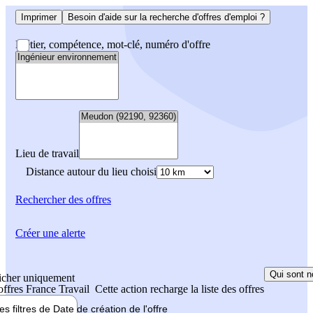
Imprimer
Besoin d'aide sur la recherche d'offres d'emploi ?
Métier, compétence, mot-clé, numéro d'offre
Lieu de travail
Distance autour du lieu choisi
Rechercher
des offres
Créer une alerte
Qui sont n
icher uniquement
 offres France Travail
Cette action recharge la liste des offres
les filtres de
Date de création
de l'offre