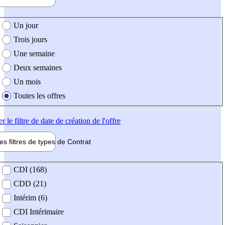
e création de l'offre
Un jour
Trois jours
Une semaine
Deux semaines
Un mois
Toutes les offres
er
le filtre de date de création de l'offre
les filtres de types de
Contrat
de contrat
CDI (168)
CDD (21)
Intérim (6)
CDI Intérimaire