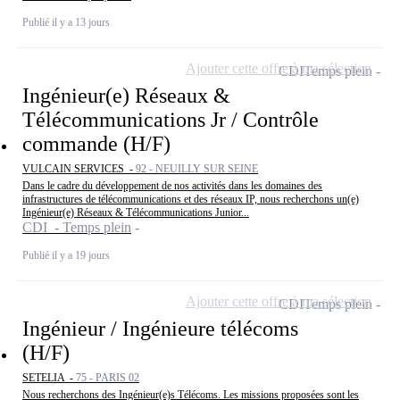
Publié il y a 13 jours
Ajouter cette offre à ma sélection
CDI
Temps plein
Ingénieur(e) Réseaux &
Télécommunications Jr / Contrôle
commande (H/F)
VULCAIN SERVICES -
92 - NEUILLY SUR SEINE
Dans le cadre du développement de nos activités dans les domaines des
infrastructures de télécommunications et des réseaux IP, nous recherchons un(e)
Ingénieur(e) Réseaux & Télécommunications Junior...
CDI - Temps plein
Publié il y a 19 jours
Ajouter cette offre à ma sélection
CDI
Temps plein
Ingénieur / Ingénieure télécoms
(H/F)
SETELIA -
75 - PARIS 02
Nous recherchons des Ingénieur(e)s Télécoms. Les missions proposées sont les