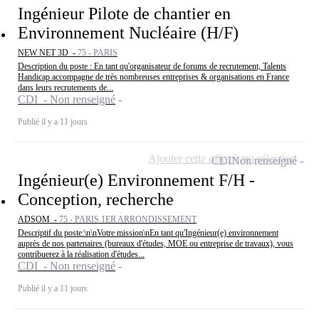
Ingénieur Pilote de chantier en
Environnement Nucléaire (H/F)
NEW NET 3D -
75 - PARIS
Description du poste : En tant qu'organisateur de forums de recrutement, Talents
Handicap accompagne de très nombreuses entreprises & organisations en France
dans leurs recrutements de...
CDI - Non renseigné
Publié il y a 11 jours
Ajouter cette offre à ma sélection
CDI
Non renseigné
Ingénieur(e) Environnement F/H -
Conception, recherche
ADSOM -
75 - PARIS 1ER ARRONDISSEMENT
Descriptif du poste:\n\nVotre mission\nEn tant qu'Ingénieur(e) environnement
auprès de nos partenaires (bureaux d'études, MOE ou entreprise de travaux), vous
contribuerez à la réalisation d'études...
CDI - Non renseigné
Publié il y a 11 jours