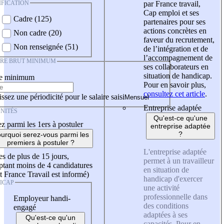
IFICATION
par France travail,
Cap emploi et ses
Cadre (125)
partenaires pour ses
actions concrètes en
Non cadre (20)
faveur du recrutement,
Non renseignée (51)
de l’intégration et de
l’accompagnement de
IRE BRUT MINIMUM
ses collaborateurs en
situation de handicap.
re minimum
Pour en savoir plus,
consultez cet article
.
ssez une périodicité pour le salaire saisi
Entreprise adaptée
NITÉS
Qu'est-ce qu'une
z parmi les 1ers à postuler
entreprise adaptée
?
urquoi serez-vous parmi les
premiers à postuler ?
L'entreprise adaptée
es de plus de 15 jours,
permet à un travailleur
tant moins de 4 candidatures
en situation de
t France Travail est informé)
handicap d'exercer
ICAP
une activité
professionnelle dans
Employeur handi-
des conditions
engagé
adaptées à ses
Qu'est-ce qu'un
capacités. Pour en