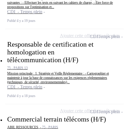
suivantes : - Effectuer les tests en suivant les cahiers de charge, - Etre force de
propositions sur l'optimisation et...
CDI - Temps plein
Publié il y a 19 jours
Ajouter cette offre à ma sélection
CDI
Temps plein
Responsable de certification et
homologation en
télécommunication (H/F)
75 - PARIS 13
Mission principale : 1. Stratégie et Veille Réglementaire : - Cartographier et
maintenir à jour la base de connaissances sur les exigences réglementaires
(techniques, de sécurité, environnementales)...
CDI - Temps plein
Publié il y a 18 jours
Ajouter cette offre à ma sélection
CDI
Temps plein
Commercial terrain télécoms (H/F)
ABIL RESSOURCES -
75 - PARIS