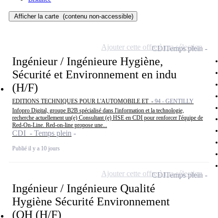
Afficher la carte
(contenu non-accessible)
Ajouter cette offre à ma sélection
CDI
Temps plein
Ingénieur / Ingénieure Hygiène,
Sécurité et Environnement en indu
(H/F)
EDITIONS TECHNIQUES POUR L'AUTOMOBILE ET -
94 - GENTILLY
Infopro Digital, groupe B2B spécialisé dans l'information et la technologie,
recherche actuellement un(e) Consultant (e) HSE en CDI pour renforcer l'équipe de
Red-On-Line. Red-on-line propose une...
CDI - Temps plein
Publié il y a 10 jours
Ajouter cette offre à ma sélection
CDI
Temps plein
Ingénieur / Ingénieure Qualité
Hygiène Sécurité Environnement
(QH (H/F)