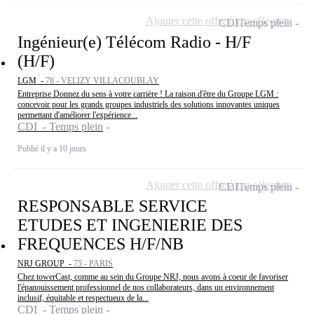
Ajouter cette offre à ma sélection
CDI
Temps plein
Ingénieur(e) Télécom Radio - H/F
(H/F)
LGM -
78 - VELIZY VILLACOUBLAY
Entreprise Donnez du sens à votre carrière ! La raison d'être du Groupe LGM :
concevoir pour les grands groupes industriels des solutions innovantes uniques
permettant d'améliorer l'expérience...
CDI - Temps plein
Publié il y a 10 jours
Ajouter cette offre à ma sélection
CDI
Temps plein
RESPONSABLE SERVICE
ETUDES ET INGENIERIE DES
FREQUENCES H/F/NB
NRJ GROUP -
75 - PARIS
Chez towerCast, comme au sein du Groupe NRJ, nous avons à coeur de favoriser
l'épanouissement professionnel de nos collaborateurs, dans un environnement
inclusif, équitable et respectueux de la...
CDI - Temps plein