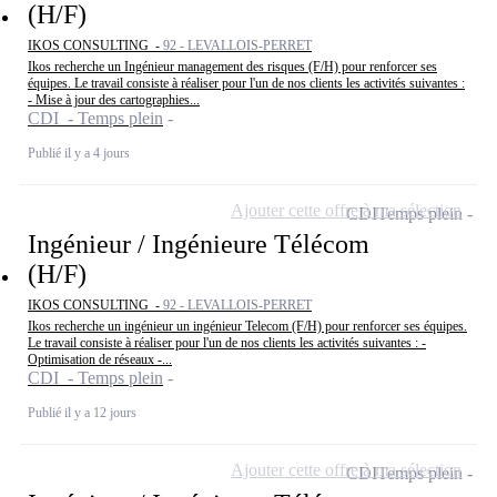
(H/F)
IKOS CONSULTING -
92 - LEVALLOIS-PERRET
Ikos recherche un Ingénieur management des risques (F/H) pour renforcer ses
équipes. Le travail consiste à réaliser pour l'un de nos clients les activités suivantes :
- Mise à jour des cartographies...
CDI - Temps plein
Publié il y a 4 jours
Ajouter cette offre à ma sélection
CDI
Temps plein
Ingénieur / Ingénieure Télécom
(H/F)
IKOS CONSULTING -
92 - LEVALLOIS-PERRET
Ikos recherche un ingénieur un ingénieur Telecom (F/H) pour renforcer ses équipes.
Le travail consiste à réaliser pour l'un de nos clients les activités suivantes : -
Optimisation de réseaux -...
CDI - Temps plein
Publié il y a 12 jours
Ajouter cette offre à ma sélection
CDI
Temps plein