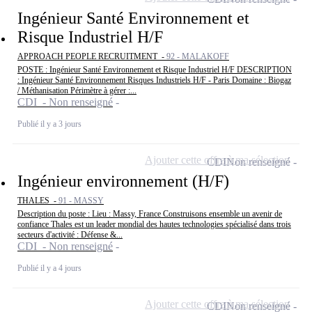
Ingénieur Santé Environnement et
Risque Industriel H/F
APPROACH PEOPLE RECRUITMENT -
92 - MALAKOFF
POSTE : Ingénieur Santé Environnement et Risque Industriel H/F DESCRIPTION
: Ingénieur Santé Environnement Risques Industriels H/F - Paris Domaine : Biogaz
/ Méthanisation Périmètre à gérer :...
CDI - Non renseigné
Publié il y a 3 jours
Ajouter cette offre à ma sélection
CDI
Non renseigné
Ingénieur environnement (H/F)
THALES -
91 - MASSY
Description du poste : Lieu : Massy, France Construisons ensemble un avenir de
confiance Thales est un leader mondial des hautes technologies spécialisé dans trois
secteurs d'activité : Défense &...
CDI - Non renseigné
Publié il y a 4 jours
Ajouter cette offre à ma sélection
CDI
Non renseigné