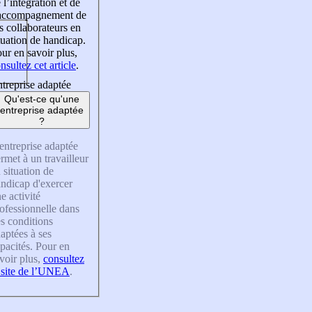
 l’intégration et de
’accompagnement de
s collaborateurs en
tuation de handicap.
ur en savoir plus,
nsultez cet article
.
treprise adaptée
Qu'est-ce qu'une
entreprise adaptée
?
entreprise adaptée
rmet à un travailleur
 situation de
ndicap d'exercer
e activité
ofessionnelle dans
s conditions
aptées à ses
pacités. Pour en
voir plus,
consultez
 site de l’UNEA
.