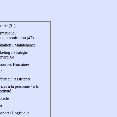
strie (91)
rmatique /
écommunication (47)
allation / Maintenance
eting / Stratégie
merciale
sources Humaines
té
étariat / Assistanat
ices à la personne / à la
ectivité
ctacle
rt
sport / Logistique