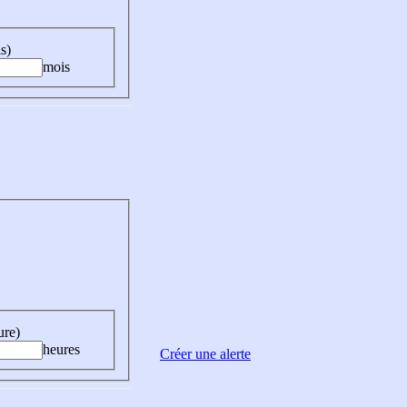
s)
mois
ure)
heures
Créer une alerte