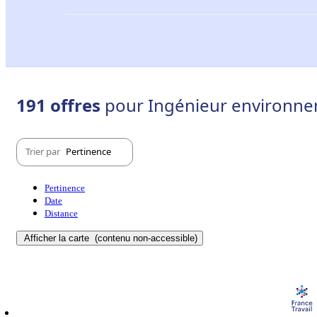
191 offres
pour Ingénieur environne
Trier par
Pertinence
Pertinence
Date
Distance
Afficher la carte
(contenu non-accessible)