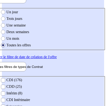
e création de l'offre
Un jour
Trois jours
Une semaine
Deux semaines
Un mois
Toutes les offres
er
le filtre de date de création de l'offre
les filtres de types de
Contrat
de contrat
CDI (176)
CDD (25)
Intérim (8)
CDI Intérimaire