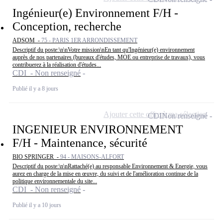
Ingénieur(e) Environnement F/H -
Conception, recherche
ADSOM -
75 - PARIS 1ER ARRONDISSEMENT
Descriptif du poste:\n\nVotre mission\nEn tant qu'Ingénieur(e) environnement
auprès de nos partenaires (bureaux d'études, MOE ou entreprise de travaux), vous
contribuerez à la réalisation d'études...
CDI - Non renseigné
Publié il y a 8 jours
Ajouter cette offre à ma sélection
CDI
Non renseigné
INGENIEUR ENVIRONNEMENT
F/H - Maintenance, sécurité
BIO SPRINGER -
94 - MAISONS-ALFORT
Descriptif du poste:\n\nRattaché(e) au responsable Environnement & Energie, vous
aurez en charge de la mise en œuvre, du suivi et de l'amélioration continue de la
politique environnementale du site...
CDI - Non renseigné
Publié il y a 10 jours