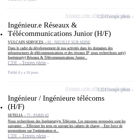
Ajouter cette offre à ma sélection
CDI
Temps plein
Ingénieur.e Réseaux &
Télécommunications Junior (H/F)
VULCAIN SERVICES -
92 - NEUILLY SUR SEINE
Dans le cadre du développement de nos activités dans les domaines des
infrastructures de télécommunications et des réseaux IP, nous recherchons un(e)
Ingénieur(e) Réseaux & Télécommunications Junior...
CDI - Temps plein
Publié il y a 16 jours
Ajouter cette offre à ma sélection
CDI
Temps plein
Ingénieur / Ingénieure télécoms
(H/F)
SETELIA -
75 - PARIS 02
Nous recherchons des Ingénieur(e)s Télécoms. Les missions proposées sont les
suivantes : - Effectuer les tests en suivant les cahiers de charge, - Etre force de
propositions sur l'optimisation et...
CDI - Temps plein