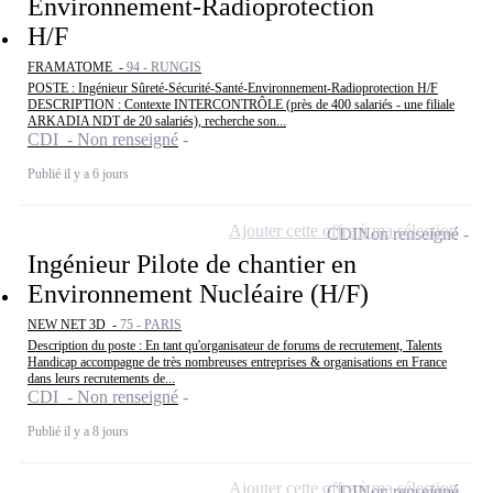
Environnement-Radioprotection
H/F
FRAMATOME -
94 - RUNGIS
POSTE : Ingénieur Sûreté-Sécurité-Santé-Environnement-Radioprotection H/F
DESCRIPTION : Contexte INTERCONTRÔLE (près de 400 salariés - une filiale
ARKADIA NDT de 20 salariés), recherche son...
CDI - Non renseigné
Publié il y a 6 jours
Ajouter cette offre à ma sélection
CDI
Non renseigné
Ingénieur Pilote de chantier en
Environnement Nucléaire (H/F)
NEW NET 3D -
75 - PARIS
Description du poste : En tant qu'organisateur de forums de recrutement, Talents
Handicap accompagne de très nombreuses entreprises & organisations en France
dans leurs recrutements de...
CDI - Non renseigné
Publié il y a 8 jours
Ajouter cette offre à ma sélection
CDI
Non renseigné