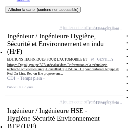
Afficher la carte
(contenu non-accessible)
Ajouter cette offre à ma sélection
CDI
Temps plein
Ingénieur / Ingénieure Hygiène,
Sécurité et Environnement en indu
(H/F)
EDITIONS TECHNIQUES POUR L'AUTOMOBILE ET -
94 - GENTILLY
Infopro Digital, groupe B2B spécialisé dans l'information et la technologie,
recherche actuellement un(e) Consultant (e) HSE en CDI pour renforcer l'équipe de
Red-On-Line. Red-on-line propose une...
CDI - Temps plein
Publié il y a 7 jours
Ajouter cette offre à ma sélection
CDI
Temps plein
Ingénieur / Ingénieure HSE -
Hygiène Sécurité Environnement
BTP (H/F)