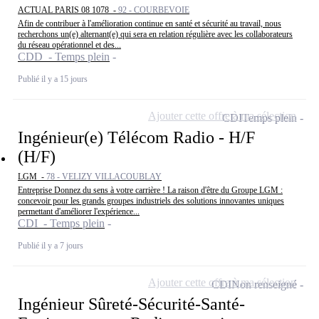
ACTUAL PARIS 08 1078 -
92 - COURBEVOIE
Afin de contribuer à l'amélioration continue en santé et sécurité au travail, nous
recherchons un(e) alternant(e) qui sera en relation régulière avec les collaborateurs
du réseau opérationnel et des...
CDD - Temps plein
Publié il y a 15 jours
Ajouter cette offre à ma sélection
CDI
Temps plein
Ingénieur(e) Télécom Radio - H/F
(H/F)
LGM -
78 - VELIZY VILLACOUBLAY
Entreprise Donnez du sens à votre carrière ! La raison d'être du Groupe LGM :
concevoir pour les grands groupes industriels des solutions innovantes uniques
permettant d'améliorer l'expérience...
CDI - Temps plein
Publié il y a 7 jours
Ajouter cette offre à ma sélection
CDI
Non renseigné
Ingénieur Sûreté-Sécurité-Santé-