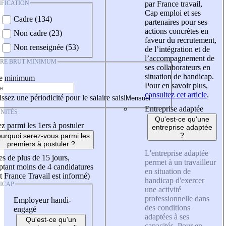
IFICATION
par France travail,
Cap emploi et ses
Cadre (134)
partenaires pour ses
actions concrètes en
Non cadre (23)
faveur du recrutement,
Non renseignée (53)
de l’intégration et de
l’accompagnement de
IRE BRUT MINIMUM
ses collaborateurs en
situation de handicap.
re minimum
Pour en savoir plus,
consultez cet article
.
ssez une périodicité pour le salaire saisi
Entreprise adaptée
NITÉS
Qu'est-ce qu'une
z parmi les 1ers à postuler
entreprise adaptée
?
urquoi serez-vous parmi les
premiers à postuler ?
L'entreprise adaptée
es de plus de 15 jours,
permet à un travailleur
tant moins de 4 candidatures
en situation de
t France Travail est informé)
handicap d'exercer
ICAP
une activité
professionnelle dans
Employeur handi-
des conditions
engagé
adaptées à ses
Qu'est-ce qu'un
capacités. Pour en