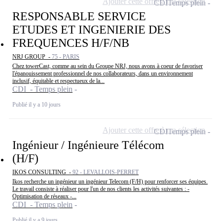
Ajouter cette offre à ma sélection
CDI
Temps plein
RESPONSABLE SERVICE
ETUDES ET INGENIERIE DES
FREQUENCES H/F/NB
NRJ GROUP -
75 - PARIS
Chez towerCast, comme au sein du Groupe NRJ, nous avons à coeur de favoriser
l'épanouissement professionnel de nos collaborateurs, dans un environnement
inclusif, équitable et respectueux de la...
CDI - Temps plein
Publié il y a 10 jours
Ajouter cette offre à ma sélection
CDI
Temps plein
Ingénieur / Ingénieure Télécom
(H/F)
IKOS CONSULTING -
92 - LEVALLOIS-PERRET
Ikos recherche un ingénieur un ingénieur Telecom (F/H) pour renforcer ses équipes.
Le travail consiste à réaliser pour l'un de nos clients les activités suivantes : -
Optimisation de réseaux -...
CDI - Temps plein
Publié il y a 9 jours