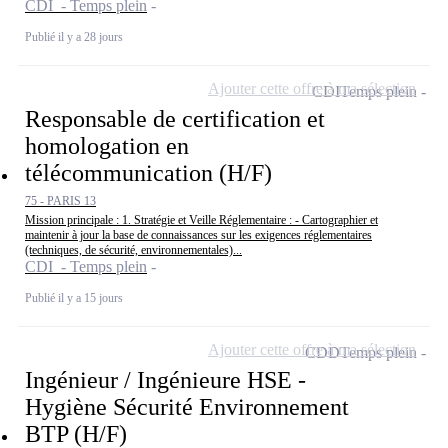
CDI - Temps plein
Publié il y a 28 jours
Ajouter cette offre à ma sélection
CDI
Temps plein
Responsable de certification et
homologation en
télécommunication (H/F)
75 - PARIS 13
Mission principale : 1. Stratégie et Veille Réglementaire : - Cartographier et
maintenir à jour la base de connaissances sur les exigences réglementaires
(techniques, de sécurité, environnementales)...
CDI - Temps plein
Publié il y a 15 jours
Ajouter cette offre à ma sélection
CDD
Temps plein
Ingénieur / Ingénieure HSE -
Hygiène Sécurité Environnement
BTP (H/F)