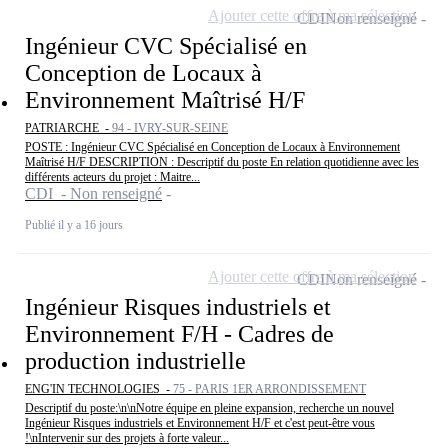
Ajouter cette offre à ma sélection
CDI
Non renseigné
Ingénieur CVC Spécialisé en
Conception de Locaux à
Environnement Maîtrisé H/F
PATRIARCHE -
94 - IVRY-SUR-SEINE
POSTE : Ingénieur CVC Spécialisé en Conception de Locaux à Environnement
Maîtrisé H/F DESCRIPTION : Descriptif du poste En relation quotidienne avec les
différents acteurs du projet : Maitre...
CDI - Non renseigné
Publié il y a 16 jours
Ajouter cette offre à ma sélection
CDI
Non renseigné
Ingénieur Risques industriels et
Environnement F/H - Cadres de
production industrielle
ENG'IN TECHNOLOGIES -
75 - PARIS 1ER ARRONDISSEMENT
Descriptif du poste:\n\nNotre équipe en pleine expansion, recherche un nouvel
Ingénieur Risques industriels et Environnement H/F et c'est peut-être vous
!\nIntervenir sur des projets à forte valeur...