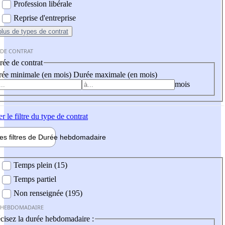
Profession libérale
Reprise d'entreprise
plus
de types de contrat
 DE CONTRAT
ée de contrat
ée minimale (en mois)
Durée maximale (en mois)
mois
er
le filtre du type de contrat
les filtres de
Durée hebdo
madaire
 hebdomadaire
Temps plein (15)
Temps partiel
Non renseignée (195)
 HEBDOMADAIRE
cisez la durée hebdomadaire :