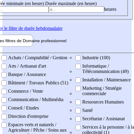
ée minimale (en heure)
Durée maximale (en heure)
heures
er
le filtre de durée hebdomadaire
les filtres de
Domaine pro
fessionnel
ne professionel
Achats / Comptabilité / Gestion
Industrie (100)
Arts / Artisanat d'art
Informatique /
Télécommunication (49)
Banque / Assurance
Installation / Maintenance
Bâtiment / Travaux Publics (51)
Marketing / Stratégie
Commerce / Vente
commerciale
Communication / Multimédia
Ressources Humaines
Conseil / Etudes
Santé
Direction d'entreprise
Secrétariat / Assistanat
Espaces verts et naturels /
Services à la personne / à l
Agriculture / Pêche / Soins aux
collectivité (1)