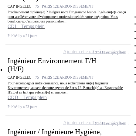
CAP INGELEC -
75 - PARIS 12E ARRONDISSEMENT
Prochainement diplômé(e) ? Intégrez notre Programme Jeunes Ingénieur(e)s conçu
pour accélérer votre développement professionnel dès votre intégration. Vous
bénéficierez d'un parcours personnalisé...
CDI - Temps plein
Publié il y a 21 jours
Ajouter cette offre à ma sélection
CDD
Temps plein
Ingénieur Environnement F/H
(H/F)
CAP INGELEC -
75 - PARIS 12E ARRONDISSEMENT
Pour accompagner notre croissance, nous recherchons un(e) Ingénieur
Environnement, au sein de notre agence de Paris 12. Rattaché(e) au Responsable
HSE et en tant que référent(e) en matière...
CDD - Temps plein
Publié il y a 23 jours
Ajouter cette offre à ma sélection
CDI
Temps plein
Ingénieur / Ingénieure Hygiène,