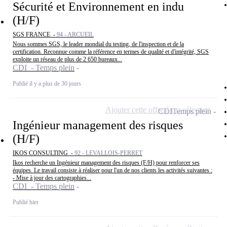
Sécurité et Environnement en indu
(H/F)
SGS FRANCE -
94 - ARCUEIL
Nous sommes SGS, le leader mondial du testing, de l'inspection et de la
certification. Reconnue comme la référence en termes de qualité et d'intégrité, SGS
exploite un réseau de plus de 2 650 bureaux...
CDI - Temps plein
Publié il y a plus de 30 jours
Ajouter cette offre à ma sélection
CDI
Temps plein
Ingénieur management des risques
(H/F)
IKOS CONSULTING -
92 - LEVALLOIS-PERRET
Ikos recherche un Ingénieur management des risques (F/H) pour renforcer ses
équipes. Le travail consiste à réaliser pour l'un de nos clients les activités suivantes :
- Mise à jour des cartographies...
CDI - Temps plein
Publié hier