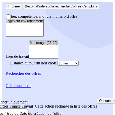
Imprimer
Besoin d'aide sur la recherche d'offres d'emploi ?
Métier, compétence, mot-clé, numéro d'offre
Lieu de travail
Distance autour du lieu choisi
Rechercher
des offres
Créer une alerte
Qui sont n
icher uniquement
 offres France Travail
Cette action recharge la liste des offres
les filtres de
Date de création
de l'offre