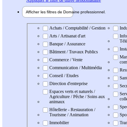
Appliquer
le filtre de durée hebdomadaire
Afficher les filtres de
Domaine pro
fessionnel
Domaine professionel
Achats / Comptabilité / Gestion
Indu
Arts / Artisanat d'art
Info
Tél
Banque / Assurance
Inst
Bâtiment / Travaux Publics
Mark
Commerce / Vente
com
Communication / Multimédia
Res
Conseil / Etudes
Sant
Direction d'entreprise
Secr
Espaces verts et naturels /
Serv
Agriculture / Pêche / Soins aux
coll
animaux
Spe
Hôtellerie - Restauration /
Tourisme / Animation
Spo
Immobilier
Tran