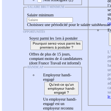
de
l
SALAIRE BRUT MINIMUM
se
si
Salaire minimum
Po
co
Choisissez une périodicité pour le salaire saisi
En
OPPORTUNITÉS
Soyez parmi les 1ers à postuler
Pourquoi serez-vous parmi les
premiers à postuler ?
L'
Offres de plus de 15 jours,
pe
comptant moins de 4 candidatures
en
(dont France Travail est informé)
ha
HANDICAP
un
pr
Employeur handi-
de
engagé
ad
Qu'est-ce qu'un
ca
employeur handi-
sa
engagé ?
le
Un employeur handi-
engagé est un
employeur reconnu