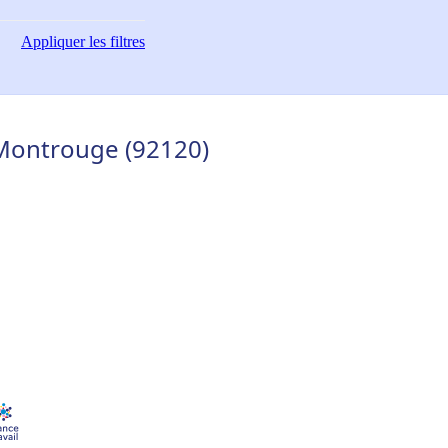
Appliquer
les filtres
 Montrouge (92120)