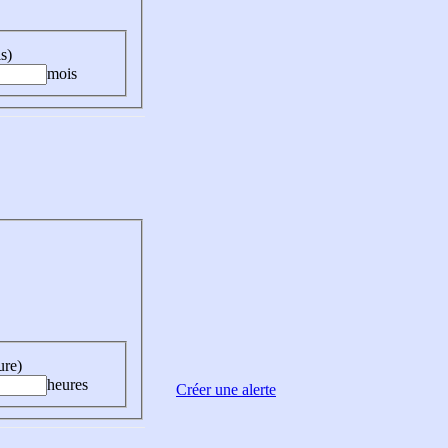
s)
mois
ure)
heures
Créer une alerte