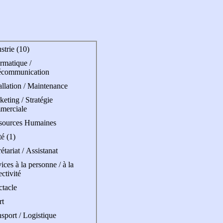
strie (10)
rmatique /
écommunication
allation / Maintenance
eting / Stratégie
merciale
sources Humaines
é (1)
étariat / Assistanat
ices à la personne / à la
ectivité
ctacle
rt
sport / Logistique