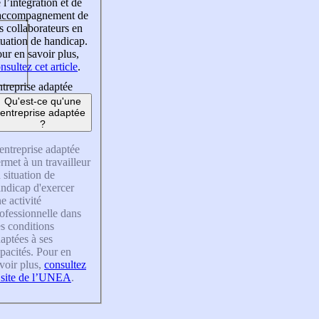
 l’intégration et de
’accompagnement de
s collaborateurs en
tuation de handicap.
ur en savoir plus,
nsultez cet article
.
treprise adaptée
Qu'est-ce qu'une
entreprise adaptée
?
entreprise adaptée
rmet à un travailleur
 situation de
ndicap d'exercer
e activité
ofessionnelle dans
s conditions
aptées à ses
pacités. Pour en
voir plus,
consultez
 site de l’UNEA
.