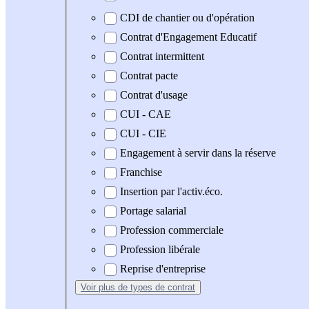
CDI de chantier ou d'opération
Contrat d'Engagement Educatif
Contrat intermittent
Contrat pacte
Contrat d'usage
CUI - CAE
CUI - CIE
Engagement à servir dans la réserve
Franchise
Insertion par l'activ.éco.
Portage salarial
Profession commerciale
Profession libérale
Reprise d'entreprise
Voir plus
de types de contrat