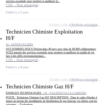
services essentiels pour protéger et améliorer la...
CDI - Non renseigné
Publié il y a 25 jours
Ajouter cette offre à ma sélection
CDI
Non renseigné
Technicien Chimiste Exploitation
H/F
92 - GENNEVILLIERS
QUI SOMMES-NOUS Présent dans 40 pays avec plus de 40 000 collaborateurs,
SUEZ apporte des services essentiels pour protéger et améliorer la qualité de vie,
face à des défis environnementaux...
CDI - Non renseigné
Publié il y a 28 jours
Ajouter cette offre à ma sélection
CDI
Non renseigné
Technicien Chimiste Gaz H/F
ENERGEO TECHNOLOGIES -
92 - VILLENEUVE-LA-GARENNE
POSTE : Technicien Chimiste Gaz H/F DESCRIPTION : Dans le cadre d'études à
mener au niveau des installations de distribution de gaz français vos tâches sont les
suivantes : - Evaluations...