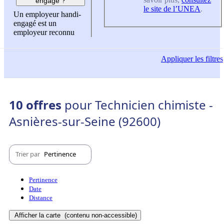
engagé ?
le site de l’UNEA
.
Un employeur handi-
engagé est un
employeur reconnu
Appliquer
les filtres
10 offres
pour Technicien chimiste -
Asnières-sur-Seine (92600)
Trier par
Pertinence
Pertinence
Date
Distance
Afficher la carte
(contenu non-accessible)