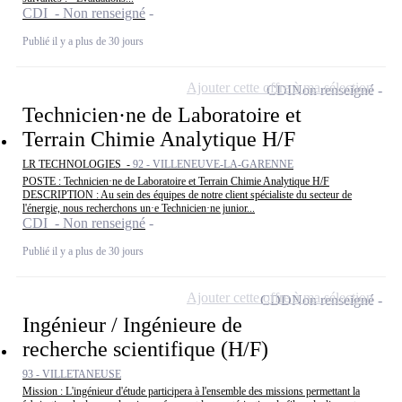
CDI - Non renseigné
Publié il y a plus de 30 jours
Ajouter cette offre à ma sélection
CDI
Non renseigné
Technicien·ne de Laboratoire et
Terrain Chimie Analytique H/F
LR TECHNOLOGIES -
92 - VILLENEUVE-LA-GARENNE
POSTE : Technicien·ne de Laboratoire et Terrain Chimie Analytique H/F
DESCRIPTION : Au sein des équipes de notre client spécialiste du secteur de
l'énergie, nous recherchons un·e Technicien·ne junior...
CDI - Non renseigné
Publié il y a plus de 30 jours
Ajouter cette offre à ma sélection
CDD
Non renseigné
Ingénieur / Ingénieure de
recherche scientifique (H/F)
93 - VILLETANEUSE
Mission : L'ingénieur d'étude participera à l'ensemble des missions permettant la