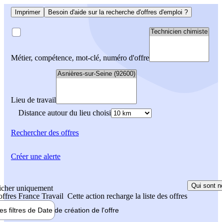
Imprimer
Besoin d'aide sur la recherche d'offres d'emploi ?
Métier, compétence, mot-clé, numéro d'offre
Lieu de travail
Distance autour du lieu choisi
Rechercher
des offres
Créer une alerte
Qui sont n
icher uniquement
 offres France Travail
Cette action recharge la liste des offres
les filtres de
Date de création
de l'offre