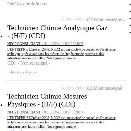
Publié il y a plus de 30 jours
Ajouter cette offre à ma sélection
CDI
Non renseigné
Technicien Chimie Analytique Gaz
- (H/F) (CDI)
NEO2 CONSULTANT -
92 - LEVALLOIS-PERRET
L'ENTREPRISECréé en 2008, NEO2 est une société de conseil et d'assistance
technique, spécialisée dans les métiers de l'ingénierie de process et des
infrastructures industrielles. Notre groupe compte...
CDI - Non renseigné
Publié il y a 20 jours
Ajouter cette offre à ma sélection
CDI
Non renseigné
Technicien Chimie Mesures
Physiques - (H/F) (CDI)
NEO2 CONSULTANT -
92 - LEVALLOIS-PERRET
L'ENTREPRISECréé en 2008, NEO2 est une société de conseil et d'assistance
technique, spécialisée dans les métiers de l'ingénierie de process et des
infrastructures industrielles. Notre groupe compte...