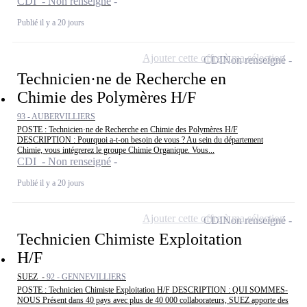
CDI - Non renseigné
Publié il y a 20 jours
Ajouter cette offre à ma sélection
CDI
Non renseigné
Technicien·ne de Recherche en
Chimie des Polymères H/F
93 - AUBERVILLIERS
POSTE : Technicien·ne de Recherche en Chimie des Polymères H/F
DESCRIPTION : Pourquoi a-t-on besoin de vous ? Au sein du département
Chimie, vous intégrerez le groupe Chimie Organique. Vous...
CDI - Non renseigné
Publié il y a 20 jours
Ajouter cette offre à ma sélection
CDI
Non renseigné
Technicien Chimiste Exploitation
H/F
SUEZ -
92 - GENNEVILLIERS
POSTE : Technicien Chimiste Exploitation H/F DESCRIPTION : QUI SOMMES-
NOUS Présent dans 40 pays avec plus de 40 000 collaborateurs, SUEZ apporte des