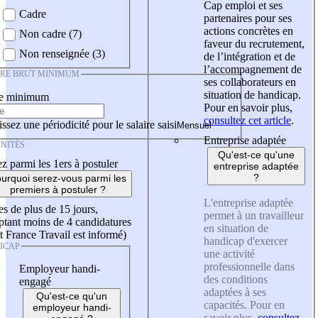
Cap emploi et ses
Cadre
partenaires pour ses
actions concrètes en
Non cadre (7)
faveur du recrutement,
Non renseignée (3)
de l’intégration et de
l’accompagnement de
IRE BRUT MINIMUM
ses collaborateurs en
situation de handicap.
re minimum
Pour en savoir plus,
consultez cet article
.
ssez une périodicité pour le salaire saisi
Entreprise adaptée
NITÉS
Qu'est-ce qu'une
z parmi les 1ers à postuler
entreprise adaptée
?
urquoi serez-vous parmi les
premiers à postuler ?
L'entreprise adaptée
es de plus de 15 jours,
permet à un travailleur
tant moins de 4 candidatures
en situation de
t France Travail est informé)
handicap d'exercer
ICAP
une activité
professionnelle dans
Employeur handi-
des conditions
engagé
adaptées à ses
Qu'est-ce qu'un
capacités. Pour en
employeur handi-
savoir plus,
consultez