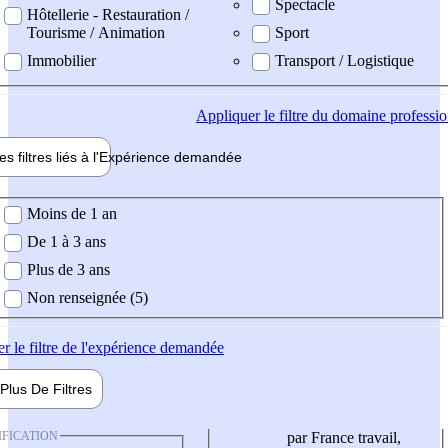
Spectacle
Hôtellerie - Restauration /
Tourisme / Animation
Sport
Immobilier
Transport / Logistique
Appliquer
le filtre du domaine professi
es filtres liés à l'
Expérience
demandée
ience demandée
Moins de 1 an
De 1 à 3 ans
Plus de 3 ans
Non renseignée (5)
er
le filtre de l'expérience demandée
Plus De
Filtres
IFICATION
par France travail,