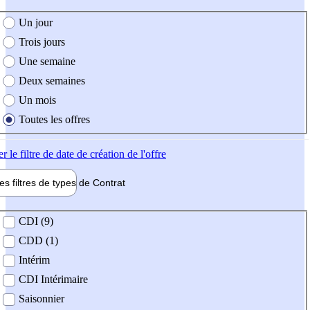
e création de l'offre
Un jour
Trois jours
Une semaine
Deux semaines
Un mois
Toutes les offres
er
le filtre de date de création de l'offre
les filtres de types de
Contrat
de contrat
CDI (9)
CDD (1)
Intérim
CDI Intérimaire
Saisonnier