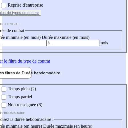
Reprise d'entreprise
plus
de types de contrat
 DE CONTRAT
ée de contrat
ée minimale (en mois)
Durée maximale (en mois)
mois
er
le filtre du type de contrat
les filtres de
Durée hebdo
madaire
 hebdomadaire
Temps plein (2)
Temps partiel
Non renseignée (8)
 HEBDOMADAIRE
cisez la durée hebdomadaire :
ée minimale (en heure)
Durée maximale (en heure)