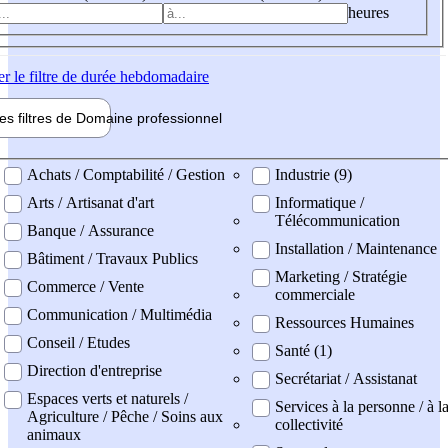
heures
er
le filtre de durée hebdomadaire
les filtres de
Domaine pro
fessionnel
ne professionel
Achats / Comptabilité / Gestion
Industrie (9)
Arts / Artisanat d'art
Informatique /
Télécommunication
Banque / Assurance
Installation / Maintenance
Bâtiment / Travaux Publics
Marketing / Stratégie
Commerce / Vente
commerciale
Communication / Multimédia
Ressources Humaines
Conseil / Etudes
Santé (1)
Direction d'entreprise
Secrétariat / Assistanat
Espaces verts et naturels /
Services à la personne / à l
Agriculture / Pêche / Soins aux
collectivité
animaux