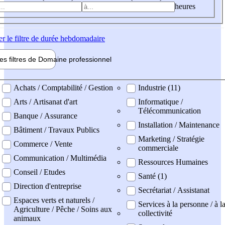
heures
er
le filtre de durée hebdomadaire
les filtres de
Domaine pro
fessionnel
ne professionel
Achats / Comptabilité / Gestion
Industrie (11)
Arts / Artisanat d'art
Informatique /
Télécommunication
Banque / Assurance
Installation / Maintenance
Bâtiment / Travaux Publics
Marketing / Stratégie
Commerce / Vente
commerciale
Communication / Multimédia
Ressources Humaines
Conseil / Etudes
Santé (1)
Direction d'entreprise
Secrétariat / Assistanat
Espaces verts et naturels /
Services à la personne / à l
Agriculture / Pêche / Soins aux
collectivité
animaux