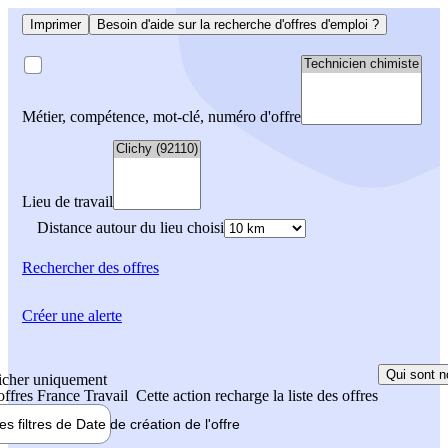
Imprimer
Besoin d'aide sur la recherche d'offres d'emploi ?
Métier, compétence, mot-clé, numéro d'offre
Lieu de travail
Distance autour du lieu choisi
Rechercher
des offres
Créer une alerte
Qui sont n
icher uniquement
 offres France Travail
Cette action recharge la liste des offres
les filtres de
Date de création
de l'offre