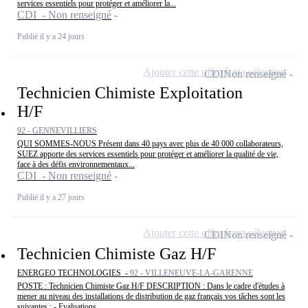
services essentiels pour protéger et améliorer la...
CDI - Non renseigné
Publié il y a 24 jours
Ajouter cette offre à ma sélection
CDI
Non renseigné
Technicien Chimiste Exploitation
H/F
92 - GENNEVILLIERS
QUI SOMMES-NOUS Présent dans 40 pays avec plus de 40 000 collaborateurs,
SUEZ apporte des services essentiels pour protéger et améliorer la qualité de vie,
face à des défis environnementaux...
CDI - Non renseigné
Publié il y a 27 jours
Ajouter cette offre à ma sélection
CDI
Non renseigné
Technicien Chimiste Gaz H/F
ENERGEO TECHNOLOGIES -
92 - VILLENEUVE-LA-GARENNE
POSTE : Technicien Chimiste Gaz H/F DESCRIPTION : Dans le cadre d'études à
mener au niveau des installations de distribution de gaz français vos tâches sont les
suivantes : - Evaluations...