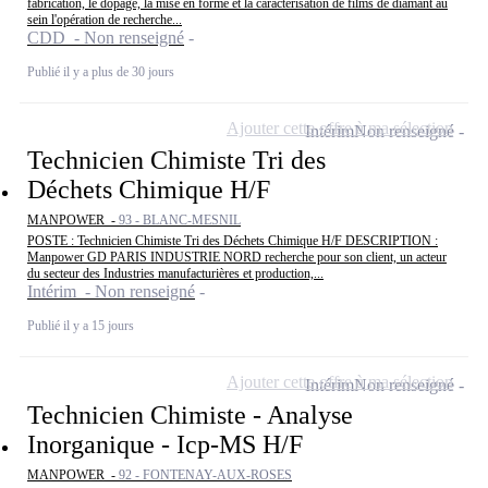
fabrication, le dopage, la mise en forme et la caractérisation de films de diamant au
sein l'opération de recherche...
CDD - Non renseigné
Publié il y a plus de 30 jours
Ajouter cette offre à ma sélection
Intérim
Non renseigné
Technicien Chimiste Tri des
Déchets Chimique H/F
MANPOWER -
93 - BLANC-MESNIL
POSTE : Technicien Chimiste Tri des Déchets Chimique H/F DESCRIPTION :
Manpower GD PARIS INDUSTRIE NORD recherche pour son client, un acteur
du secteur des Industries manufacturières et production,...
Intérim - Non renseigné
Publié il y a 15 jours
Ajouter cette offre à ma sélection
Intérim
Non renseigné
Technicien Chimiste - Analyse
Inorganique - Icp-MS H/F
MANPOWER -
92 - FONTENAY-AUX-ROSES