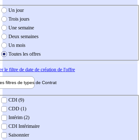
e création de l'offre
Un jour
Trois jours
Une semaine
Deux semaines
Un mois
Toutes les offres
er
le filtre de date de création de l'offre
les filtres de types de
Contrat
de contrat
CDI (9)
CDD (1)
Intérim (2)
CDI Intérimaire
Saisonnier