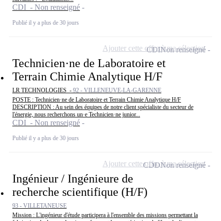
CDI - Non renseigné
Publié il y a plus de 30 jours
Ajouter cette offre à ma sélection
CDI
Non renseigné
Technicien·ne de Laboratoire et
Terrain Chimie Analytique H/F
LR TECHNOLOGIES -
92 - VILLENEUVE-LA-GARENNE
POSTE : Technicien·ne de Laboratoire et Terrain Chimie Analytique H/F
DESCRIPTION : Au sein des équipes de notre client spécialiste du secteur de
l'énergie, nous recherchons un·e Technicien·ne junior...
CDI - Non renseigné
Publié il y a plus de 30 jours
Ajouter cette offre à ma sélection
CDD
Non renseigné
Ingénieur / Ingénieure de
recherche scientifique (H/F)
93 - VILLETANEUSE
Mission : L'ingénieur d'étude participera à l'ensemble des missions permettant la