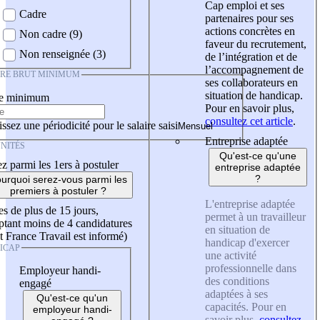
Cap emploi et ses
Cadre
partenaires pour ses
actions concrètes en
Non cadre (9)
faveur du recrutement,
Non renseignée (3)
de l’intégration et de
l’accompagnement de
IRE BRUT MINIMUM
ses collaborateurs en
situation de handicap.
re minimum
Pour en savoir plus,
consultez cet article
.
ssez une périodicité pour le salaire saisi
Entreprise adaptée
NITÉS
Qu'est-ce qu'une
z parmi les 1ers à postuler
entreprise adaptée
?
urquoi serez-vous parmi les
premiers à postuler ?
L'entreprise adaptée
es de plus de 15 jours,
permet à un travailleur
tant moins de 4 candidatures
en situation de
t France Travail est informé)
handicap d'exercer
ICAP
une activité
professionnelle dans
Employeur handi-
des conditions
engagé
adaptées à ses
Qu'est-ce qu'un
capacités. Pour en
employeur handi-
savoir plus,
consultez