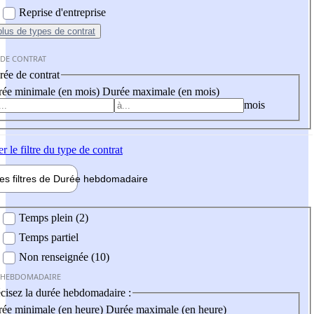
Reprise d'entreprise
plus
de types de contrat
 DE CONTRAT
ée de contrat
ée minimale (en mois)
Durée maximale (en mois)
mois
er
le filtre du type de contrat
les filtres de
Durée hebdo
madaire
 hebdomadaire
Temps plein (2)
Temps partiel
Non renseignée (10)
 HEBDOMADAIRE
cisez la durée hebdomadaire :
ée minimale (en heure)
Durée maximale (en heure)