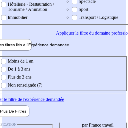
Spectacle
Hôtellerie - Restauration /
Tourisme / Animation
Sport
Immobilier
Transport / Logistique
Appliquer
le filtre du domaine professi
es filtres liés à l'
Expérience
demandée
ience demandée
Moins de 1 an
De 1 à 3 ans
Plus de 3 ans
Non renseignée (7)
er
le filtre de l'expérience demandée
Plus De
Filtres
IFICATION
par France travail,