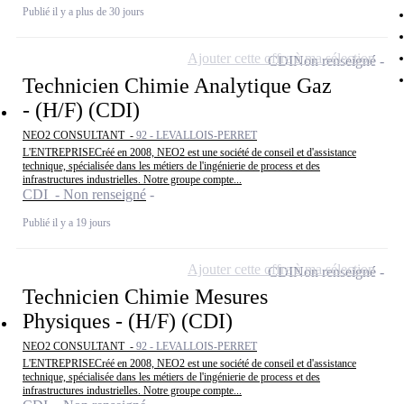
Publié il y a plus de 30 jours
Ajouter cette offre à ma sélection
CDI
Non renseigné
Technicien Chimie Analytique Gaz
- (H/F) (CDI)
NEO2 CONSULTANT -
92 - LEVALLOIS-PERRET
L'ENTREPRISECréé en 2008, NEO2 est une société de conseil et d'assistance
technique, spécialisée dans les métiers de l'ingénierie de process et des
infrastructures industrielles. Notre groupe compte...
CDI - Non renseigné
Publié il y a 19 jours
Ajouter cette offre à ma sélection
CDI
Non renseigné
Technicien Chimie Mesures
Physiques - (H/F) (CDI)
NEO2 CONSULTANT -
92 - LEVALLOIS-PERRET
L'ENTREPRISECréé en 2008, NEO2 est une société de conseil et d'assistance
technique, spécialisée dans les métiers de l'ingénierie de process et des
infrastructures industrielles. Notre groupe compte...