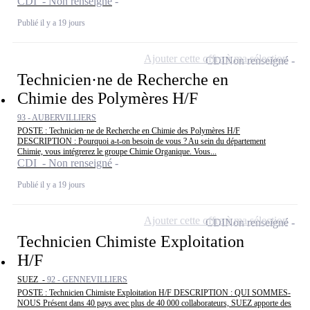
CDI - Non renseigné
Publié il y a 19 jours
Ajouter cette offre à ma sélection
CDI
Non renseigné
Technicien·ne de Recherche en
Chimie des Polymères H/F
93 - AUBERVILLIERS
POSTE : Technicien·ne de Recherche en Chimie des Polymères H/F
DESCRIPTION : Pourquoi a-t-on besoin de vous ? Au sein du département
Chimie, vous intégrerez le groupe Chimie Organique. Vous...
CDI - Non renseigné
Publié il y a 19 jours
Ajouter cette offre à ma sélection
CDI
Non renseigné
Technicien Chimiste Exploitation
H/F
SUEZ -
92 - GENNEVILLIERS
POSTE : Technicien Chimiste Exploitation H/F DESCRIPTION : QUI SOMMES-
NOUS Présent dans 40 pays avec plus de 40 000 collaborateurs, SUEZ apporte des