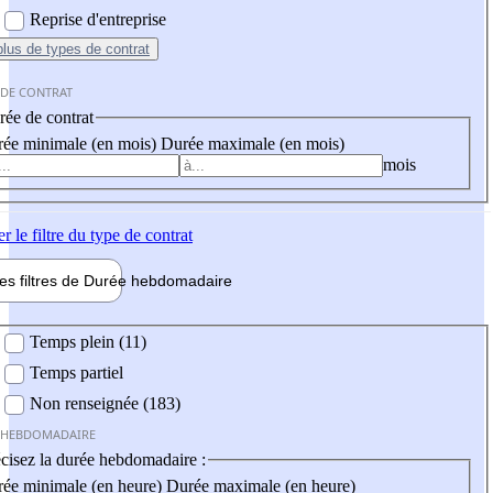
Reprise d'entreprise
plus
de types de contrat
 DE CONTRAT
ée de contrat
ée minimale (en mois)
Durée maximale (en mois)
mois
er
le filtre du type de contrat
les filtres de
Durée hebdo
madaire
 hebdomadaire
Temps plein (11)
Temps partiel
Non renseignée (183)
 HEBDOMADAIRE
cisez la durée hebdomadaire :
ée minimale (en heure)
Durée maximale (en heure)