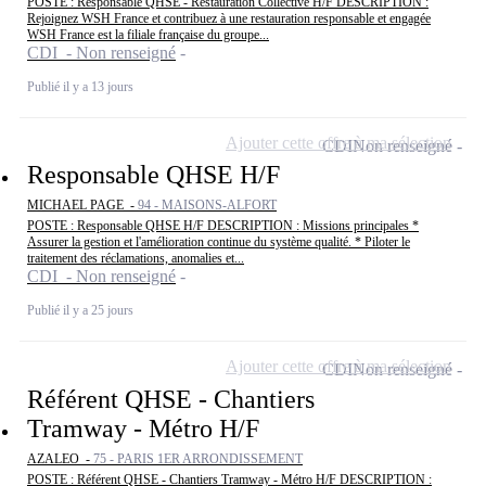
POSTE : Responsable QHSE - Restauration Collective H/F DESCRIPTION :
Rejoignez WSH France et contribuez à une restauration responsable et engagée
WSH France est la filiale française du groupe...
CDI - Non renseigné
Publié il y a 13 jours
Ajouter cette offre à ma sélection
CDI
Non renseigné
Responsable QHSE H/F
MICHAEL PAGE -
94 - MAISONS-ALFORT
POSTE : Responsable QHSE H/F DESCRIPTION : Missions principales *
Assurer la gestion et l'amélioration continue du système qualité. * Piloter le
traitement des réclamations, anomalies et...
CDI - Non renseigné
Publié il y a 25 jours
Ajouter cette offre à ma sélection
CDI
Non renseigné
Référent QHSE - Chantiers
Tramway - Métro H/F
AZALEO -
75 - PARIS 1ER ARRONDISSEMENT
POSTE : Référent QHSE - Chantiers Tramway - Métro H/F DESCRIPTION :