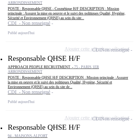
ARRONDISSEMENT
POSTE : Responsable QHSE - Cosmétique H/F DESCRIPTION : Mission
principale : Assurer la mise en oeuvre et le suivi des politiques Qualité, Hygiène,
Sécurité et Environnement (QHSE) au sein du site...
CDI - Non renseigné
Publié aujourd'hui
Ajouter cette offre à ma sélection
CDI
Non renseigné
Responsable QHSE H/F
APPROACH PEOPLE RECRUITMENT -
75 - PARIS 1ER
ARRONDISSEMENT
POSTE : Responsable QHSE H/F DESCRIPTION : Mission principale : Assurer
la mise en oeuvre et le suivi des politiques Qualité, Hygiène, Sécurité et
Environnement (QHSE) au sein du site de...
CDI - Non renseigné
Publié aujourd'hui
Ajouter cette offre à ma sélection
CDI
Non renseigné
Responsable QHSE H/F
94 - MAISONS-ALFORT