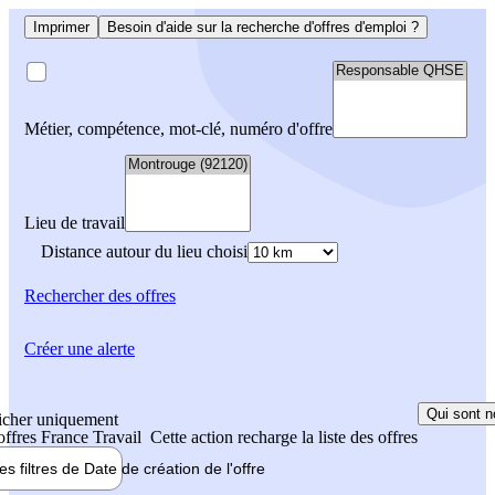
Imprimer
Besoin d'aide sur la recherche d'offres d'emploi ?
Métier, compétence, mot-clé, numéro d'offre
Lieu de travail
Distance autour du lieu choisi
Rechercher
des offres
Créer une alerte
Qui sont n
icher uniquement
 offres France Travail
Cette action recharge la liste des offres
les filtres de
Date de création
de l'offre