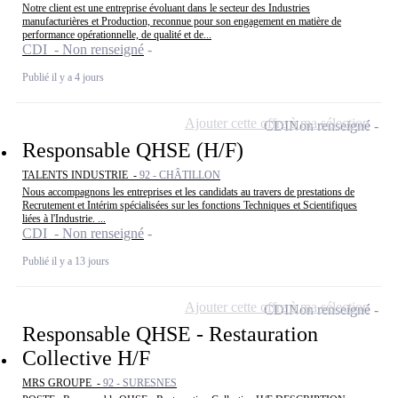
Notre client est une entreprise évoluant dans le secteur des Industries
manufacturières et Production, reconnue pour son engagement en matière de
performance opérationnelle, de qualité et de...
CDI - Non renseigné
Publié il y a 4 jours
Ajouter cette offre à ma sélection
CDI
Non renseigné
Responsable QHSE (H/F)
TALENTS INDUSTRIE -
92 - CHÂTILLON
Nous accompagnons les entreprises et les candidats au travers de prestations de
Recrutement et Intérim spécialisées sur les fonctions Techniques et Scientifiques
liées à l'Industrie. ...
CDI - Non renseigné
Publié il y a 13 jours
Ajouter cette offre à ma sélection
CDI
Non renseigné
Responsable QHSE - Restauration
Collective H/F
MRS GROUPE -
92 - SURESNES