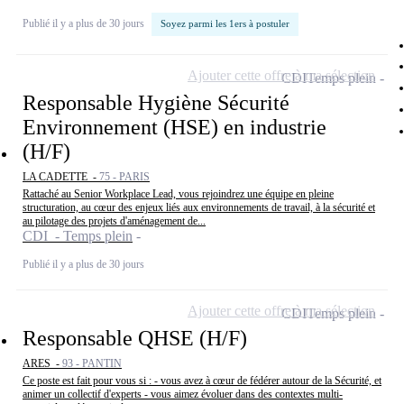
Publié il y a plus de 30 jours
Soyez parmi les 1ers à postuler
Ajouter cette offre à ma sélection
CDI
Temps plein
Responsable Hygiène Sécurité
Environnement (HSE) en industrie
(H/F)
LA CADETTE -
75 - PARIS
Rattaché au Senior Workplace Lead, vous rejoindrez une équipe en pleine
structuration, au cœur des enjeux liés aux environnements de travail, à la sécurité et
au pilotage des projets d'aménagement de...
CDI - Temps plein
Publié il y a plus de 30 jours
Ajouter cette offre à ma sélection
CDI
Temps plein
Responsable QHSE (H/F)
ARES -
93 - PANTIN
Ce poste est fait pour vous si : - vous avez à cœur de fédérer autour de la Sécurité, et
animer un collectif d'experts - vous aimez évoluer dans des contextes multi-