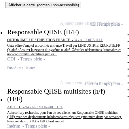
Afficher la carte
(contenu non-accessible)
Ajouter cette offre à ma sélection
CDI
Temps plein
Responsable QHSE (H/F)
OUTOKUMPU DISTRIBUTION FRANCE -
94 - ALFORTVILLE
Cette offre d'emploi est confiée à France Travail par LINDUSTRIE-RECRUTE.FR
Qualité : Assurer la gestion du système qualité. Gérer les réclamations (anomalies et
non-conformités identifiées par les...
CDI - Temps plein
Publié il y a 10 jours
Ajouter cette offre à ma sélection
Intérim
Temps plein
Responsable QHSE multisites (h/f)
(H/F)
ADECCO -
94 - KREMLIN-BICÊTRE
Adecco Ivry recherche, pour l'un de ses clients, un Responsable QHSE multisites
(H/F) avec des déplacements hebdomadaires réguliers (minimum deux par semaine).
Rémunération : 38K€ à 42K€ brut annuel...
Intérim - Temps plein