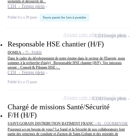
sectoriels et découvrir de...
CDI - Temps plein
Publié il y a 29 jours
Soyez parmi les 1ers à postuler
Ajouter cette offre à ma sélection
CDI
Temps plein
Responsable HSE chantier (H/F)
DOMEA -
75 - PARIS
Dans le cadre du développement de notre équipe dans le secteur de l'Energie, nous
sommes à la recherche d'un(e) : Responsable HSE chantier (H/F). Vos missions
seront: - Conseil & Pilotage HSE -...
CDI - Temps plein
Publié il y a 15 jours
Ajouter cette offre à ma sélection
CDD
Temps plein
Chargé de missions Santé/Sécurité
F/H (H/F)
SAINT-GOBAIN DISTRIBUTION BATIMENT FRANC -
92 - COURBEVOIE
Pourquoi a-t-on besoin de vous? La Santé et la Sécurité de nos collaborateurs font
partie des principes de conduite et d'action de Saint-Gobain et des priorités de