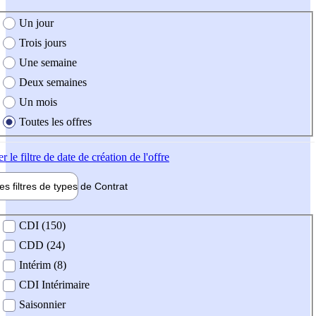
e création de l'offre
Un jour
Trois jours
Une semaine
Deux semaines
Un mois
Toutes les offres
er
le filtre de date de création de l'offre
les filtres de types de
Contrat
de contrat
CDI (150)
CDD (24)
Intérim (8)
CDI Intérimaire
Saisonnier