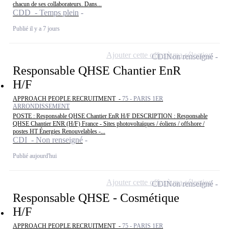
chacun de ses collaborateurs. Dans...
CDD - Temps plein
Publié il y a 7 jours
Ajouter cette offre à ma sélection
CDI
Non renseigné
Responsable QHSE Chantier EnR
H/F
APPROACH PEOPLE RECRUITMENT -
75 - PARIS 1ER
ARRONDISSEMENT
POSTE : Responsable QHSE Chantier EnR H/F DESCRIPTION : Responsable
QHSE Chantier ENR (H/F) France - Sites photovoltaïques / éoliens / offshore /
postes HT Énergies Renouvelables -...
CDI - Non renseigné
Publié aujourd'hui
Ajouter cette offre à ma sélection
CDI
Non renseigné
Responsable QHSE - Cosmétique
H/F
APPROACH PEOPLE RECRUITMENT -
75 - PARIS 1ER