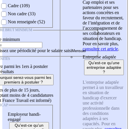
Cap emploi et ses
Cadre (109)
partenaires pour ses
actions concrètes en
Non cadre (33)
faveur du recrutement,
Non renseignée (52)
de l’intégration et de
l’accompagnement de
IRE BRUT MINIMUM
ses collaborateurs en
situation de handicap.
re minimum
Pour en savoir plus,
consultez cet article
.
ssez une périodicité pour le salaire saisi
Entreprise adaptée
NITÉS
Qu'est-ce qu'une
z parmi les 1ers à postuler
entreprise adaptée
résultats
?
urquoi serez-vous parmi les
L'entreprise adaptée
premiers à postuler ?
permet à un travailleur
es de plus de 15 jours,
en situation de
tant moins de 4 candidatures
handicap d'exercer
t France Travail est informé)
une activité
ICAP
professionnelle dans
des conditions
Employeur handi-
adaptées à ses
engagé
capacités. Pour en
Qu'est-ce qu'un
savoir plus,
consultez