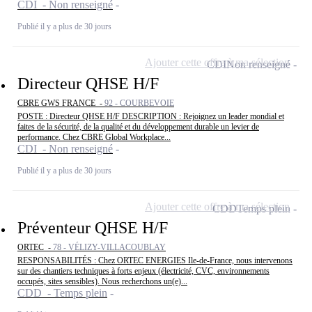
CDI - Non renseigné
Publié il y a plus de 30 jours
Ajouter cette offre à ma sélection
CDI
Non renseigné
Directeur QHSE H/F
CBRE GWS FRANCE -
92 - COURBEVOIE
POSTE : Directeur QHSE H/F DESCRIPTION : Rejoignez un leader mondial et
faites de la sécurité, de la qualité et du développement durable un levier de
performance. Chez CBRE Global Workplace...
CDI - Non renseigné
Publié il y a plus de 30 jours
Ajouter cette offre à ma sélection
CDD
Temps plein
Préventeur QHSE H/F
ORTEC -
78 - VÉLIZY-VILLACOUBLAY
RESPONSABILITÉS : Chez ORTEC ENERGIES Ile-de-France, nous intervenons
sur des chantiers techniques à forts enjeux (électricité, CVC, environnements
occupés, sites sensibles). Nous recherchons un(e)...
CDD - Temps plein