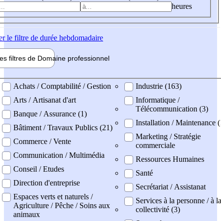
heures
er
le filtre de durée hebdomadaire
les filtres de
Domaine pro
fessionnel
ne professionel
Achats / Comptabilité / Gestion
Industrie (163)
Arts / Artisanat d'art
Informatique /
Télécommunication (3)
Banque / Assurance (1)
Installation / Maintenance (
Bâtiment / Travaux Publics (21)
Marketing / Stratégie
Commerce / Vente
commerciale
Communication / Multimédia
Ressources Humaines
Conseil / Etudes
Santé
Direction d'entreprise
Secrétariat / Assistanat
Espaces verts et naturels /
Services à la personne / à l
Agriculture / Pêche / Soins aux
collectivité (3)
animaux