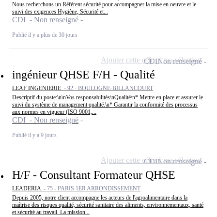
Nous recherchons un Référent sécurité pour accompagner la mise en oeuvre et le
suivi des exigences Hygiène, Sécurité et...
CDI - Non renseigné
Publié il y a plus de 30 jours
Ajouter cette offre à ma sélection
CDI
Non renseigné
ingénieur QHSE F/H - Qualité
LEAF INGENIERIE -
92 - BOULOGNE-BILLANCOURT
Descriptif du poste:\n\nVos responsabilités\nQualité\n* Mettre en place et assurer le
suivi du système de management qualité.\n* Garantir la conformité des processus
aux normes en vigueur (ISO 9001,...
CDI - Non renseigné
Publié il y a 9 jours
Ajouter cette offre à ma sélection
CDI
Non renseigné
H/F - Consultant Formateur QHSE
LEADERIA -
75 - PARIS 1ER ARRONDISSEMENT
Depuis 2005, notre client accompagne les acteurs de l'agroalimentaire dans la
maîtrise des risques qualité, sécurité sanitaire des aliments, environnementaux, santé
et sécurité au travail. La mission...