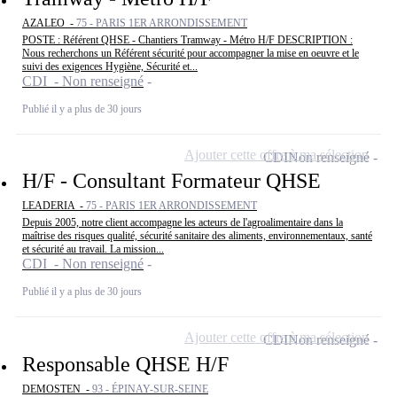
AZALEO -
75 - PARIS 1ER ARRONDISSEMENT
POSTE : Référent QHSE - Chantiers Tramway - Métro H/F DESCRIPTION :
Nous recherchons un Référent sécurité pour accompagner la mise en oeuvre et le
suivi des exigences Hygiène, Sécurité et...
CDI - Non renseigné
Publié il y a plus de 30 jours
Ajouter cette offre à ma sélection
CDI
Non renseigné
H/F - Consultant Formateur QHSE
LEADERIA -
75 - PARIS 1ER ARRONDISSEMENT
Depuis 2005, notre client accompagne les acteurs de l'agroalimentaire dans la
maîtrise des risques qualité, sécurité sanitaire des aliments, environnementaux, santé
et sécurité au travail. La mission...
CDI - Non renseigné
Publié il y a plus de 30 jours
Ajouter cette offre à ma sélection
CDI
Non renseigné
Responsable QHSE H/F
DEMOSTEN -
93 - ÉPINAY-SUR-SEINE