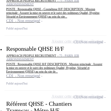
APPROACH PEOPLE RECRUITMENT -
75 - PARIS 1ER
ARRONDISSEMENT
POSTE : Responsable QHSE - Cosmétique H/F DESCRIPTION : Mission
principale : Assurer la mise en oeuvre et le suivi des politiques Qualité, Hygiène,
Sécurité et Environnement (QHSE) au sein du site...
CDI - Non renseigné
Publié aujourd'hui
Ajouter cette offre à ma sélection
CDI
Non renseigné
Responsable QHSE H/F
APPROACH PEOPLE RECRUITMENT -
75 - PARIS 1ER
ARRONDISSEMENT
POSTE : Responsable QHSE H/F DESCRIPTION : Mission principale : Assurer
la mise en oeuvre et le suivi des politiques Qualité, Hygiène, Sécurité et
Environnement (QHSE) au sein du site de...
CDI - Non renseigné
Publié aujourd'hui
Ajouter cette offre à ma sélection
CDI
Non renseigné
Référent QHSE - Chantiers
Tramway - Métro H/F