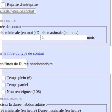
Reprise d'entreprise
plus
de types de contrat
 DE CONTRAT
ée de contrat
ée minimale (en mois)
Durée maximale (en mois)
mois
er
le filtre du type de contrat
les filtres de
Durée hebdo
madaire
 hebdomadaire
Temps plein (6)
Temps partiel
Non renseignée (108)
 HEBDOMADAIRE
cisez la durée hebdomadaire :
ée minimale (en heure)
Durée maximale (en heure)