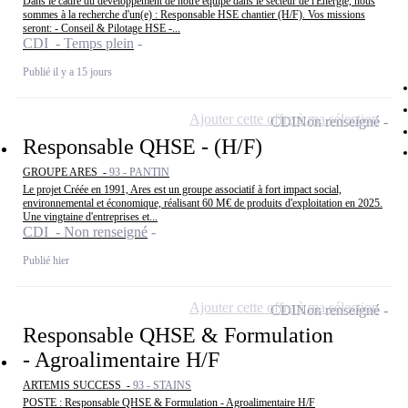
Dans le cadre du développement de notre équipe dans le secteur de l'Energie, nous
sommes à la recherche d'un(e) : Responsable HSE chantier (H/F). Vos missions
seront: - Conseil & Pilotage HSE -...
CDI - Temps plein
Publié il y a 15 jours
Ajouter cette offre à ma sélection
CDI
Non renseigné
Responsable QHSE - (H/F)
GROUPE ARES -
93 - PANTIN
Le projet Créée en 1991, Ares est un groupe associatif à fort impact social,
environnemental et économique, réalisant 60 M€ de produits d'exploitation en 2025.
Une vingtaine d'entreprises et...
CDI - Non renseigné
Publié hier
Ajouter cette offre à ma sélection
CDI
Non renseigné
Responsable QHSE & Formulation
- Agroalimentaire H/F
ARTEMIS SUCCESS -
93 - STAINS
POSTE : Responsable QHSE & Formulation - Agroalimentaire H/F