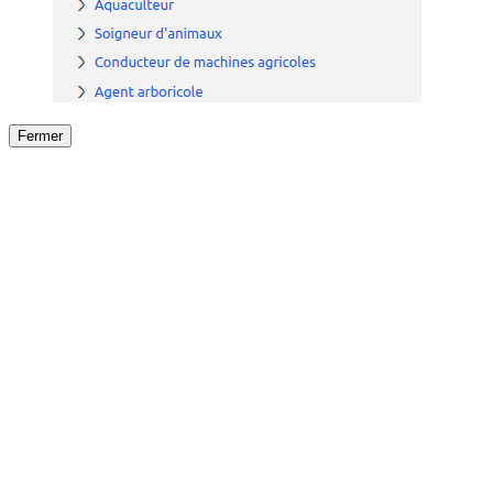
Fermer
Fermer
le détail de l'offre
/
Offre
sur
Offre précéden