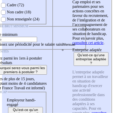
Cap emploi et ses
Cadre (72)
partenaires pour ses
actions concrètes en
Non cadre (18)
faveur du recrutement,
Non renseignée (24)
de l’intégration et de
l’accompagnement de
IRE BRUT MINIMUM
ses collaborateurs en
situation de handicap.
re minimum
Pour en savoir plus,
consultez cet article
.
ssez une périodicité pour le salaire saisi
Entreprise adaptée
NITÉS
Qu'est-ce qu'une
z parmi les 1ers à postuler
entreprise adaptée
résultats
?
urquoi serez-vous parmi les
L'entreprise adaptée
premiers à postuler ?
permet à un travailleur
es de plus de 15 jours,
en situation de
tant moins de 4 candidatures
handicap d'exercer
t France Travail est informé)
une activité
ICAP
professionnelle dans
des conditions
Employeur handi-
adaptées à ses
engagé
capacités. Pour en
Qu'est-ce qu'un
savoir plus,
consultez