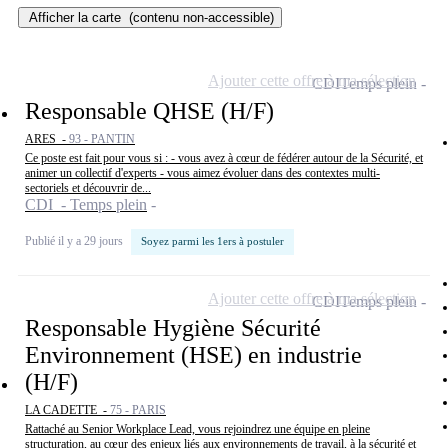
Afficher la carte
(contenu non-accessible)
Ajouter cette offre à ma sélection
CDI
Temps plein
Responsable QHSE (H/F)
ARES -
93 - PANTIN
Ce poste est fait pour vous si : - vous avez à cœur de fédérer autour de la Sécurité, et
animer un collectif d'experts - vous aimez évoluer dans des contextes multi-
sectoriels et découvrir de...
CDI - Temps plein
Publié il y a 29 jours
Soyez parmi les 1ers à postuler
Ajouter cette offre à ma sélection
CDI
Temps plein
Responsable Hygiène Sécurité
Environnement (HSE) en industrie
(H/F)
LA CADETTE -
75 - PARIS
Rattaché au Senior Workplace Lead, vous rejoindrez une équipe en pleine
structuration, au cœur des enjeux liés aux environnements de travail, à la sécurité et