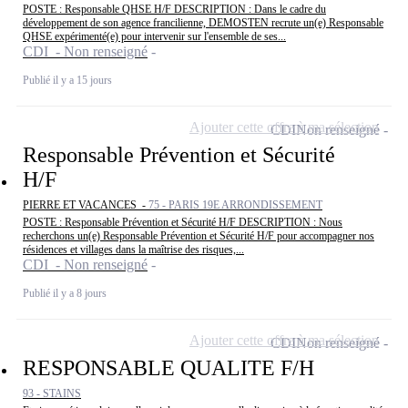
POSTE : Responsable QHSE H/F DESCRIPTION : Dans le cadre du
développement de son agence francilienne, DEMOSTEN recrute un(e) Responsable
QHSE expérimenté(e) pour intervenir sur l'ensemble de ses...
CDI - Non renseigné
Publié il y a 15 jours
Ajouter cette offre à ma sélection
CDI
Non renseigné
Responsable Prévention et Sécurité
H/F
PIERRE ET VACANCES -
75 - PARIS 19E ARRONDISSEMENT
POSTE : Responsable Prévention et Sécurité H/F DESCRIPTION : Nous
recherchons un(e) Responsable Prévention et Sécurité H/F pour accompagner nos
résidences et villages dans la maîtrise des risques,...
CDI - Non renseigné
Publié il y a 8 jours
Ajouter cette offre à ma sélection
CDI
Non renseigné
RESPONSABLE QUALITE F/H
93 - STAINS