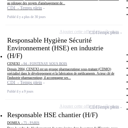
au pilotage des projets d'aménagement de...
CDI - Temps plein
Publié il y a plus de 30 jours
Ajouter cette offre à ma sélection
CDI
Temps plein
Responsable Hygiène Sécurité
Environnement (HSE) en industrie
(H/F)
CENEXI -
94 - FONTENAY SOUS BOIS
Depuis 2004, CENEXI est un groupe pharmaceutique sous-traitant (CDMO)
spécialisé dans le développement et la fabrication de médicaments. Acteur clé de
l'industrie pharmaceutique, il accompagne ses...
CDI - Temps plein
Publié il y a 9 jours
Ajouter cette offre à ma sélection
CDI
Temps plein
Responsable HSE chantier (H/F)
DOMEA -
75 - PARIS