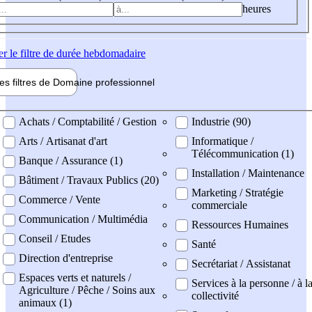
heures
er
le filtre de durée hebdomadaire
les filtres de
Domaine pro
fessionnel
ne professionel
Achats / Comptabilité / Gestion
Industrie (90)
Arts / Artisanat d'art
Informatique /
Télécommunication (1)
Banque / Assurance (1)
Installation / Maintenance
Bâtiment / Travaux Publics (20)
Marketing / Stratégie
Commerce / Vente
commerciale
Communication / Multimédia
Ressources Humaines
Conseil / Etudes
Santé
Direction d'entreprise
Secrétariat / Assistanat
Espaces verts et naturels /
Services à la personne / à l
Agriculture / Pêche / Soins aux
collectivité
animaux (1)