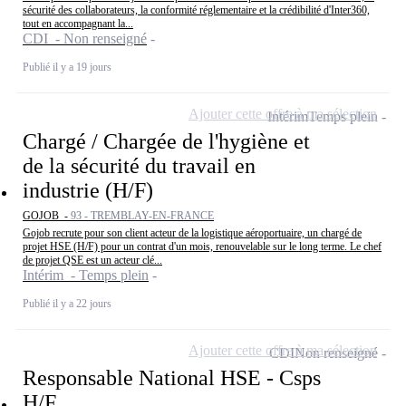
sécurité des collaborateurs, la conformité réglementaire et la crédibilité d'Inter360,
tout en accompagnant la...
CDI - Non renseigné
Publié il y a 19 jours
Ajouter cette offre à ma sélection
Intérim
Temps plein
Chargé / Chargée de l'hygiène et
de la sécurité du travail en
industrie (H/F)
GOJOB -
93 - TREMBLAY-EN-FRANCE
Gojob recrute pour son client acteur de la logistique aéroportuaire, un chargé de
projet HSE (H/F) pour un contrat d'un mois, renouvelable sur le long terme. Le chef
de projet QSE est un acteur clé...
Intérim - Temps plein
Publié il y a 22 jours
Ajouter cette offre à ma sélection
CDI
Non renseigné
Responsable National HSE - Csps
H/F