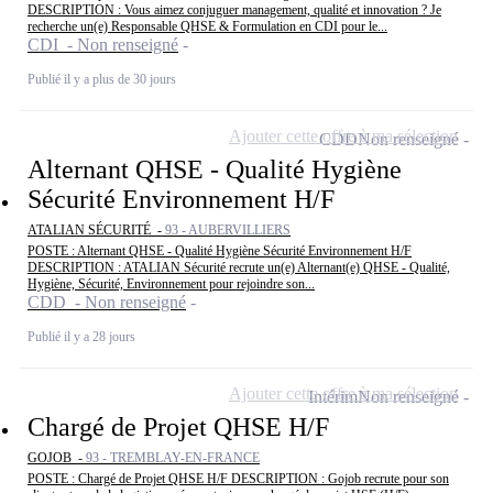
DESCRIPTION : Vous aimez conjuguer management, qualité et innovation ? Je
recherche un(e) Responsable QHSE & Formulation en CDI pour le...
CDI - Non renseigné
Publié il y a plus de 30 jours
Ajouter cette offre à ma sélection
CDD
Non renseigné
Alternant QHSE - Qualité Hygiène
Sécurité Environnement H/F
ATALIAN SÉCURITÉ -
93 - AUBERVILLIERS
POSTE : Alternant QHSE - Qualité Hygiène Sécurité Environnement H/F
DESCRIPTION : ATALIAN Sécurité recrute un(e) Alternant(e) QHSE - Qualité,
Hygiène, Sécurité, Environnement pour rejoindre son...
CDD - Non renseigné
Publié il y a 28 jours
Ajouter cette offre à ma sélection
Intérim
Non renseigné
Chargé de Projet QHSE H/F
GOJOB -
93 - TREMBLAY-EN-FRANCE
POSTE : Chargé de Projet QHSE H/F DESCRIPTION : Gojob recrute pour son