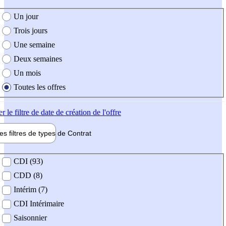
e création de l'offre
Un jour
Trois jours
Une semaine
Deux semaines
Un mois
Toutes les offres
er
le filtre de date de création de l'offre
les filtres de types de
Contrat
de contrat
CDI (93)
CDD (8)
Intérim (7)
CDI Intérimaire
Saisonnier