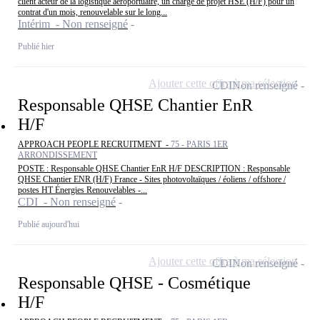
client acteur de la logistique aéroportuaire, un chargé de projet HSE (H/F) pour un
contrat d'un mois, renouvelable sur le long...
Intérim - Non renseigné
Publié hier
Ajouter cette offre à ma sélection
CDI
Non renseigné
Responsable QHSE Chantier EnR
H/F
APPROACH PEOPLE RECRUITMENT -
75 - PARIS 1ER
ARRONDISSEMENT
POSTE : Responsable QHSE Chantier EnR H/F DESCRIPTION : Responsable
QHSE Chantier ENR (H/F) France - Sites photovoltaïques / éoliens / offshore /
postes HT Énergies Renouvelables -...
CDI - Non renseigné
Publié aujourd'hui
Ajouter cette offre à ma sélection
CDI
Non renseigné
Responsable QHSE - Cosmétique
H/F