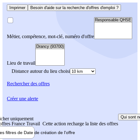
Imprimer
Besoin d'aide sur la recherche d'offres d'emploi ?
Métier, compétence, mot-clé, numéro d'offre
Lieu de travail
Distance autour du lieu choisi
Rechercher
des offres
Créer une alerte
Qui sont n
icher uniquement
 offres France Travail
Cette action recharge la liste des offres
les filtres de
Date de création
de l'offre