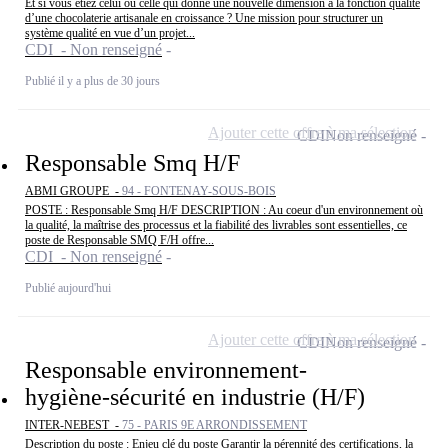
Et si vous étiez celui ou celle qui donne une nouvelle dimension à la fonction qualité
d’une chocolaterie artisanale en croissance ? Une mission pour structurer un
système qualité en vue d’un projet...
CDI - Non renseigné
Publié il y a plus de 30 jours
Ajouter cette offre à ma sélection
CDI
Non renseigné
Responsable Smq H/F
ABMI GROUPE -
94 - FONTENAY-SOUS-BOIS
POSTE : Responsable Smq H/F DESCRIPTION : Au coeur d'un environnement où
la qualité, la maîtrise des processus et la fiabilité des livrables sont essentielles, ce
poste de Responsable SMQ F/H offre...
CDI - Non renseigné
Publié aujourd'hui
Ajouter cette offre à ma sélection
CDI
Non renseigné
Responsable environnement-
hygiène-sécurité en industrie (H/F)
INTER-NEBEST -
75 - PARIS 9E ARRONDISSEMENT
Description du poste : Enjeu clé du poste Garantir la pérennité des certifications, la