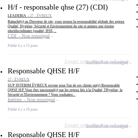
H/f - responsable qhse (27) (CDI)
LEADERIA -
27 - ÉVREUX
Rattaché(e) au Directeur de site, vous prenez la responsabilité globale des enjeux
Qualité, Hygiène, Sécurité et Environnement du site et animez une équipe
pluridisciplinaire (qualité, HSE,...
CDI - Non renseigné
Publié il y a 15 jours
Ajouter cette offre à ma sélection
Intérim
Non renseigné
Responsable QHSE H/F
27 - ÉVREUX
SUP INTERIM ÉVREUX recrute pour l'un de ses clients un(e) Responsable
QHSE H/F.Vous êtes passionné(e) par les enjeux liés à la Qualité, l'Hygiène, la
Sécurité et l'Environnement ? Vous souhaitez...
Intérim - Non renseigné
Publié il y a 19 jours
Ajouter cette offre à ma sélection
Intérim
Non renseigné
Responsable QHSE H/F