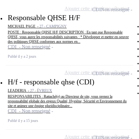
Ajouter cette offre à ma sélection
CDI
Non renseigné
Responsable QHSE H/F
MICHAEL PAGE -
27 - CAMPIGNY
POSTE : Responsable QHSE H/F DESCRIPTION : En tant que Responsable
QHSE, vous aurez les responsabilités suivantes : * Développer et mettre en oeuvre
des politiques QHSE conformes aux normes en...
CDI - Non renseigné
Publié il y a 2 jours
Ajouter cette offre à ma sélection
CDI
Non renseigné
H/f - responsable qhse (CDI)
LEADERIA -
27 - ÉVREUX
RESPONSABILITES : Rattaché(e) au Directeur de site, vous prenez la
responsabilité globale des enjeux Qualité, Hygiène, Sécurité et Environnement du
site et animez une équipe pluridisciplinaire...
CDI - Non renseigné
Publié il y a 15 jours
Ajouter cette offre à ma sélection
CDI
Non renseigné