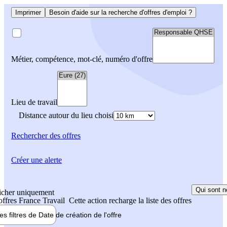
Imprimer
Besoin d'aide sur la recherche d'offres d'emploi ?
Métier, compétence, mot-clé, numéro d'offre
Lieu de travail
Distance autour du lieu choisi
Rechercher
des offres
Créer une alerte
Qui sont n
icher uniquement
 offres France Travail
Cette action recharge la liste des offres
les filtres de
Date de création
de l'offre