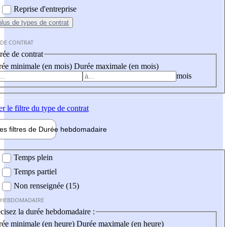
Reprise d'entreprise
plus
de types de contrat
 DE CONTRAT
ée de contrat
ée minimale (en mois)
Durée maximale (en mois)
mois
er
le filtre du type de contrat
les filtres de
Durée hebdo
madaire
 hebdomadaire
Temps plein
Temps partiel
Non renseignée (15)
 HEBDOMADAIRE
cisez la durée hebdomadaire :
ée minimale (en heure)
Durée maximale (en heure)