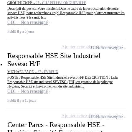
GROUPE CNPP -
27 - CHAPELLE-LONGUEVILLE
Descriptif du poste:\nVotre mission\nDans le cadre de la restructuration de notre
service HSE, nous recherchons un(e) Responsable HSE pour piloter et structurer les
activités liées à la santé, la...
CDI - Non renseigné
Publié il y a 5 jours
Ajouter cette offre à ma sélection
CDI
Non renseigné
Responsable HSE Site Industriel
Seveso H/F
MICHAEL PAGE -
27 - ÉVREUX
POSTE : Responsable HSE Site Industriel Seveso H/F DESCRIPTION : Le/la
Responsable HSE site industriel SEVESO (F/H) est garant-e de la politique
Hygiène, Sécurité et Environnement du site industriel...
CDI - Non renseigné
Publié il y a 15 jours
Ajouter cette offre à ma sélection
CDD
Non renseigné
Center Parcs - Responsable HSE -