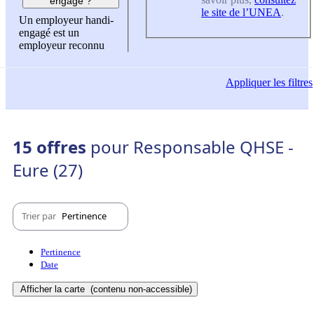
engagé ?
le site de l’UNEA
.
Un employeur handi-
engagé est un
employeur reconnu
Appliquer
les filtres
15 offres
pour Responsable QHSE -
Eure (27)
Trier par
Pertinence
Pertinence
Date
Afficher la carte
(contenu non-accessible)