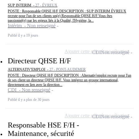
SUP INTERIM -
27 - ÉVREUX
POSTE : Responsable QHSE H/F DESCRIPTION : SUP INTERIM ÉVREUX
recrute pour l'un de ses clients un(e) Responsable QHSE H/F.Vous êtes
passionné(e) par les enjeux liés à la Qualité, l'Hygiène, la...
Intérim - Non renseigné
Publié il y a 19 jours
Ajouter cette offre à ma sélection
CDI
Non renseigné
Directeur QHSE H/F
ALTERNATIV'EMPLOI -
27 - PONT-AUDEMER
POSTE : Directeur QHSE H/F DESCRIPTION : Alternativ'emploi recrute pour l'un
de ses client un directeur QHSE H/F. Vous intégrez un groupe international,
directement en lien avec la direction...
CDI - Non renseigné
Publié il y a plus de 30 jours
Ajouter cette offre à ma sélection
CDI
Non renseigné
Responsable HSE F/H -
Maintenance, sécurité