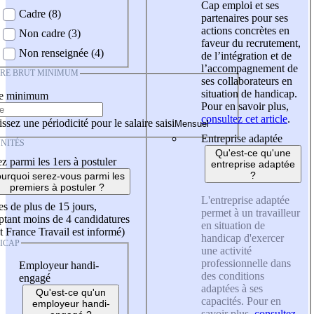
Cap emploi et ses
Cadre (8)
partenaires pour ses
actions concrètes en
Non cadre (3)
faveur du recrutement,
Non renseignée (4)
de l’intégration et de
l’accompagnement de
IRE BRUT MINIMUM
ses collaborateurs en
situation de handicap.
re minimum
Pour en savoir plus,
consultez cet article
.
ssez une périodicité pour le salaire saisi
Entreprise adaptée
NITÉS
Qu'est-ce qu'une
z parmi les 1ers à postuler
entreprise adaptée
?
urquoi serez-vous parmi les
premiers à postuler ?
L'entreprise adaptée
es de plus de 15 jours,
permet à un travailleur
tant moins de 4 candidatures
en situation de
t France Travail est informé)
handicap d'exercer
ICAP
une activité
professionnelle dans
Employeur handi-
des conditions
engagé
adaptées à ses
Qu'est-ce qu'un
capacités. Pour en
employeur handi-
savoir plus,
consultez