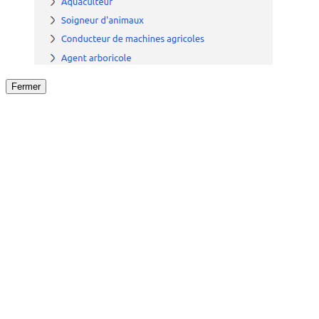
Fermer
Fermer
le détail de l'offre
/
Offre
sur
Offre précéden