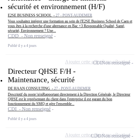
sécurité et environnement (H/F)
E2SE BUSINESS SCHOOL -
27 - PONT-AUDEMER
Vous souhaitez intégrer une formation au sein de l'E2SE Business School de Caen et
vous êtes à la recherche d'une alternance en Bac +3 Responsable Qualité, Santé,
sécurité, Environnement ? Une...
CDD - Non renseigné
Publié il y a 4 jours
Ajouter cette offre à ma sélection
CDI
Non renseigné
Directeur QHSE F/H -
Maintenance, sécurité
DE HAAN CONSULTING -
27 - PONT-AUDEMER
Descriptif du poste:\n\nRapportant directement à la Direction Générale, le Directeur
QHSE est le représentant du client dans l'entreprise il est garant du bon
fonctionnement du SMQ et gère l'ensemble...
CDI - Non renseigné
Publié il y a 4 jours
Ajouter cette offre à ma sélection
CDD
Non renseigné