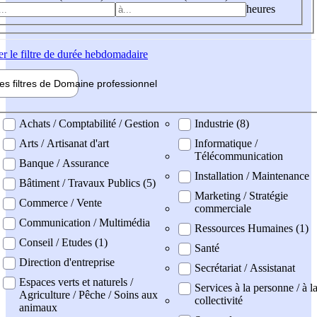
heures
er
le filtre de durée hebdomadaire
les filtres de
Domaine pro
fessionnel
ne professionel
Achats / Comptabilité / Gestion
Industrie (8)
Arts / Artisanat d'art
Informatique /
Télécommunication
Banque / Assurance
Installation / Maintenance
Bâtiment / Travaux Publics (5)
Marketing / Stratégie
Commerce / Vente
commerciale
Communication / Multimédia
Ressources Humaines (1)
Conseil / Etudes (1)
Santé
Direction d'entreprise
Secrétariat / Assistanat
Espaces verts et naturels /
Services à la personne / à l
Agriculture / Pêche / Soins aux
collectivité
animaux