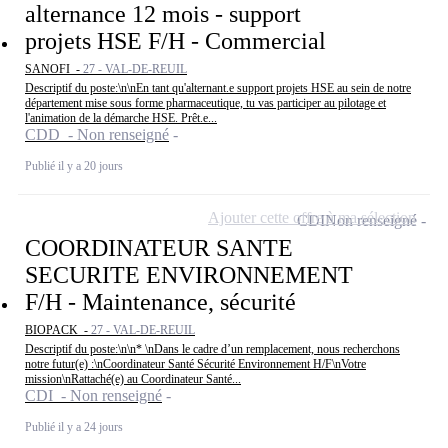
alternance 12 mois - support
projets HSE F/H - Commercial
SANOFI -
27 - VAL-DE-REUIL
Descriptif du poste:\n\nEn tant qu'alternant.e support projets HSE au sein de notre
département mise sous forme pharmaceutique, tu vas participer au pilotage et
l'animation de la démarche HSE. Prêt.e...
CDD - Non renseigné
Publié il y a 20 jours
Ajouter cette offre à ma sélection
CDI
Non renseigné
COORDINATEUR SANTE
SECURITE ENVIRONNEMENT
F/H - Maintenance, sécurité
BIOPACK -
27 - VAL-DE-REUIL
Descriptif du poste:\n\n* \nDans le cadre d’un remplacement, nous recherchons
notre futur(e) :\nCoordinateur Santé Sécurité Environnement H/F\nVotre
mission\nRattaché(e) au Coordinateur Santé...
CDI - Non renseigné
Publié il y a 24 jours