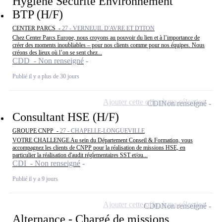
Hygiène Sécurité Environnement
BTP (H/F)
CENTER PARCS -
27 - VERNEUIL D'AVRE ET D'ITON
Chez Center Parcs Europe, nous croyons au pouvoir du lien et à l’importance de
créer des moments inoubliables – pour nos clients comme pour nos équipes. Nous
créons des lieux où l’on se sent chez...
CDD - Non renseigné
Publié il y a plus de 30 jours
Ajouter cette offre à ma sélection
CDI
Non renseigné
Consultant HSE (H/F)
GROUPE CNPP -
27 - CHAPELLE-LONGUEVILLE
VOTRE CHALLENGE Au sein du Département Conseil & Formation, vous
accompagnez les clients de CNPP pour la réalisation de missions HSE, en
particulier la réalisation d'audit réglementaires SST et/ou...
CDI - Non renseigné
Publié il y a 9 jours
Ajouter cette offre à ma sélection
CDD
Non renseigné
Alternance - Chargé de missions