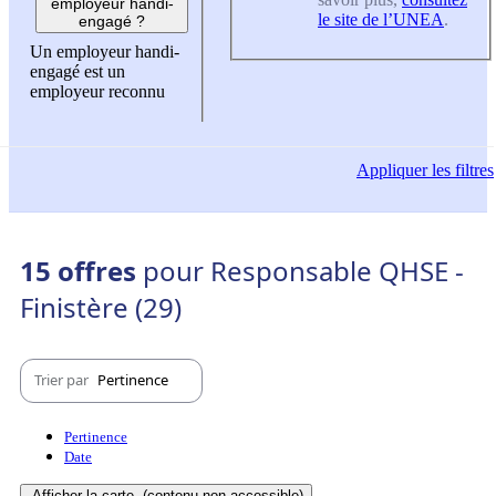
employeur handi-
le site de l’UNEA
.
engagé ?
Un employeur handi-
engagé est un
employeur reconnu
Appliquer
les filtres
15 offres
pour Responsable QHSE -
Finistère (29)
Trier par
Pertinence
Pertinence
Date
Afficher la carte
(contenu non-accessible)