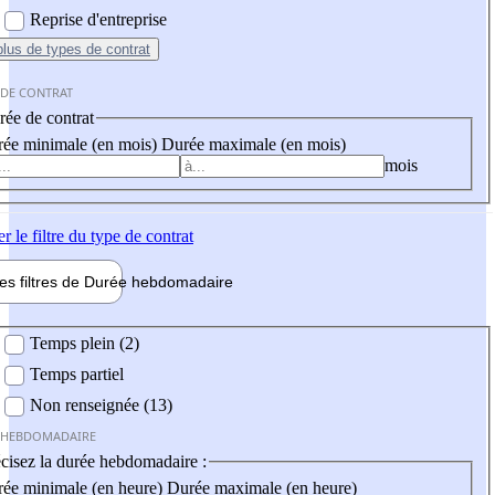
Reprise d'entreprise
plus
de types de contrat
 DE CONTRAT
ée de contrat
ée minimale (en mois)
Durée maximale (en mois)
mois
er
le filtre du type de contrat
les filtres de
Durée hebdo
madaire
 hebdomadaire
Temps plein (2)
Temps partiel
Non renseignée (13)
 HEBDOMADAIRE
cisez la durée hebdomadaire :
ée minimale (en heure)
Durée maximale (en heure)