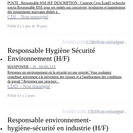
POSTE : Responsable HSE H/F DESCRIPTION : Contexte Ceva EcatiD recherche
son/sa Responsable HSE pour ses entités qui conçoivent, produisent et maintiennent
des équipements innovants dédiés à...
CDI - Non renseigné
Publié il y a plus de 30 jours
Ajouter cette offre à ma sélection
CDD
Non renseigné
Responsable Hygiène Sécurité
Environnement (H/F)
MANPOWER -
29 - MORLAIX
Rejoignez un environnement où la sécurité est une priorité. Vous souhaitez
contribuer activement à la prévention des risques et à l'amélioration des conditions
de travail ? Rejoignez une structure...
CDD - Non renseigné
Publié il y a 2 jours
Ajouter cette offre à ma sélection
CDI
Non renseigné
Responsable environnement-
hygiène-sécurité en industrie (H/F)