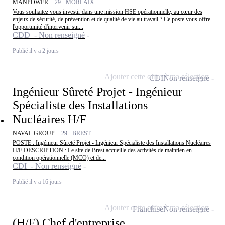
MANPOWER -
29 - MORLAIX
Vous souhaitez vous investir dans une mission HSE opérationnelle, au cœur des
enjeux de sécurité, de prévention et de qualité de vie au travail ? Ce poste vous offre
l'opportunité d'intervenir sur...
CDD - Non renseigné
Publié il y a 2 jours
Ajouter cette offre à ma sélection
CDI
Non renseigné
Ingénieur Sûreté Projet - Ingénieur
Spécialiste des Installations
Nucléaires H/F
NAVAL GROUP -
29 - BREST
POSTE : Ingénieur Sûreté Projet - Ingénieur Spécialiste des Installations Nucléaires
H/F DESCRIPTION : Le site de Brest accueille des activités de maintien en
condition opérationnelle (MCO) et de...
CDI - Non renseigné
Publié il y a 16 jours
Ajouter cette offre à ma sélection
Franchise
Non renseigné
(H/F) Chef d'entreprise