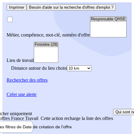
Imprimer
Besoin d'aide sur la recherche d'offres d'emploi ?
Métier, compétence, mot-clé, numéro d'offre
Lieu de travail
Distance autour du lieu choisi
Rechercher
des offres
Créer une alerte
Qui sont n
icher uniquement
 offres France Travail
Cette action recharge la liste des offres
les filtres de
Date de création
de l'offre