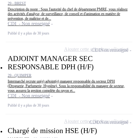
29 - BREST
Description du poste : Sous l'autorité du chef de département PMRE, vous réalisez
des activités d'analyse, de surveillance, de conseil et d'animation en matière de
prévention, de maîtrise et de...
CDI - Non renseigné
Publié il y a plus de 30 jours
Ajouter cette offre à ma sélection
CDI
Non renseigné
ADJOINT MANAGER SEC
RESPONSABLE DPH (H/F)
29 - QUIMPER
Intermarché recrute un(e) adjoint(e) manager responsable du secteur DPH
(Droguerie, Parfumerie, Hygiène). Sous la responsabilité du manager de secteur,
vous assurez la gestion complète du rayon et...
CDI - Non renseigné
Publié il y a plus de 30 jours
Ajouter cette offre à ma sélection
CDD
Non renseigné
Chargé de mission HSE (H/F)