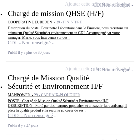
Ajouter cette offre à ma sélection
CDI
Non renseigné
Chargé de mission QHSE (H/F)
COOPERATIVE EUREDEN -
29 - FINISTÈRE
Description du poste : Pour notre Laboratoire dans le Finistère, nous recrutons un
animateur Qualité Sécurité et environnement en CDI. Accompagné par votre
manager, Marie, vous intervenez sur des...
CDI - Non renseigné
Publié il y a plus de 30 jours
Ajouter cette offre à ma sélection
CDD
Non renseigné
Chargé de Mission Qualité
Sécurité et Environnement H/F
MANPOWER -
29 - CARHAIX-PLOUGUER
POSTE : Chargé de Mission Qualité Sécurité et Environnement H/F
DESCRIPTION : Porté par des marques populaires et un savoir-faire artisanal, il
place la qualité produit et la sécurité au coeur de ses...
CDD - Non renseigné
Publié il y a 27 jours