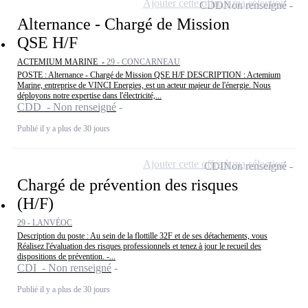
Ajouter cette offre à ma sélection
CDD
Non renseigné
Alternance - Chargé de Mission
QSE H/F
ACTEMIUM MARINE -
29 - CONCARNEAU
POSTE : Alternance - Chargé de Mission QSE H/F DESCRIPTION : Actemium
Marine, entreprise de VINCI Energies, est un acteur majeur de l'énergie. Nous
déployons notre expertise dans l'électricité,...
CDD - Non renseigné
Publié il y a plus de 30 jours
Ajouter cette offre à ma sélection
CDI
Non renseigné
Chargé de prévention des risques
(H/F)
29 - LANVÉOC
Description du poste : Au sein de la flottille 32F et de ses détachements, vous
Réalisez l'évaluation des risques professionnels et tenez à jour le recueil des
dispositions de prévention. -...
CDI - Non renseigné
Publié il y a plus de 30 jours