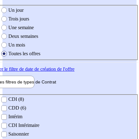
e création de l'offre
Un jour
Trois jours
Une semaine
Deux semaines
Un mois
Toutes les offres
er
le filtre de date de création de l'offre
les filtres de types de
Contrat
de contrat
CDI (8)
CDD (6)
Intérim
CDI Intérimaire
Saisonnier