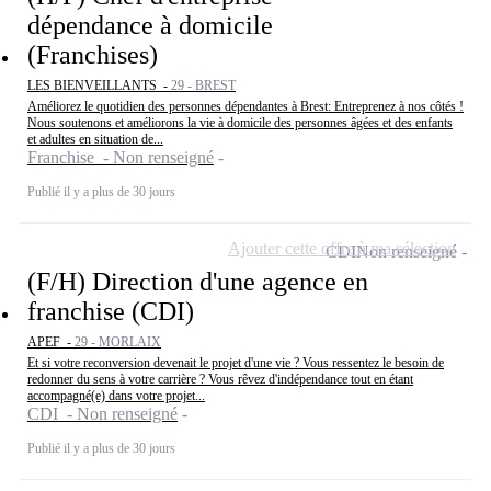
dépendance à domicile
(Franchises)
LES BIENVEILLANTS -
29 - BREST
Améliorez le quotidien des personnes dépendantes à Brest: Entreprenez à nos côtés !
Nous soutenons et améliorons la vie à domicile des personnes âgées et des enfants
et adultes en situation de...
Franchise - Non renseigné
Publié il y a plus de 30 jours
Ajouter cette offre à ma sélection
CDI
Non renseigné
(F/H) Direction d'une agence en
franchise (CDI)
APEF -
29 - MORLAIX
Et si votre reconversion devenait le projet d'une vie ? Vous ressentez le besoin de
redonner du sens à votre carrière ? Vous rêvez d'indépendance tout en étant
accompagné(e) dans votre projet...
CDI - Non renseigné
Publié il y a plus de 30 jours