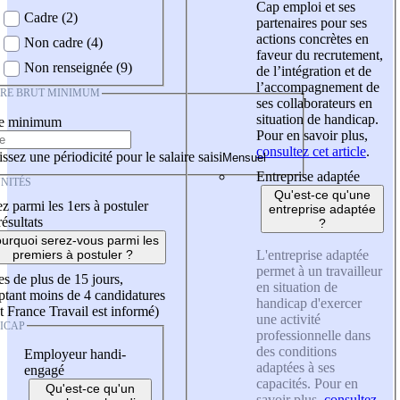
Cap emploi et ses
Cadre (2)
partenaires pour ses
actions concrètes en
Non cadre (4)
faveur du recrutement,
Non renseignée (9)
de l’intégration et de
l’accompagnement de
IRE BRUT MINIMUM
ses collaborateurs en
situation de handicap.
re minimum
Pour en savoir plus,
consultez cet article
.
ssez une périodicité pour le salaire saisi
Entreprise adaptée
NITÉS
Qu'est-ce qu'une
z parmi les 1ers à postuler
entreprise adaptée
résultats
?
urquoi serez-vous parmi les
L'entreprise adaptée
premiers à postuler ?
permet à un travailleur
es de plus de 15 jours,
en situation de
tant moins de 4 candidatures
handicap d'exercer
t France Travail est informé)
une activité
ICAP
professionnelle dans
des conditions
Employeur handi-
adaptées à ses
engagé
capacités. Pour en
Qu'est-ce qu'un
savoir plus,
consultez