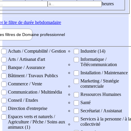
heures
er
le filtre de durée hebdomadaire
les filtres de
Domaine pro
fessionnel
ne professionel
Achats / Comptabilité / Gestion
Industrie (14)
Arts / Artisanat d'art
Informatique /
Télécommunication
Banque / Assurance
Installation / Maintenance
Bâtiment / Travaux Publics
Marketing / Stratégie
Commerce / Vente
commerciale
Communication / Multimédia
Ressources Humaines
Conseil / Etudes
Santé
Direction d'entreprise
Secrétariat / Assistanat
Espaces verts et naturels /
Services à la personne / à l
Agriculture / Pêche / Soins aux
collectivité
animaux (1)