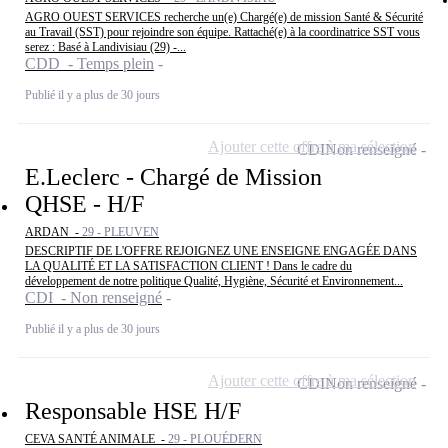
AGRO OUEST SERVICES recherche un(e) Chargé(e) de mission Santé & Sécurité
au Travail (SST) pour rejoindre son équipe. Rattaché(e) à la coordinatrice SST vous
serez : Basé à Landivisiau (29) -...
CDD - Temps plein
Publié il y a plus de 30 jours
Ajouter cette offre à ma sélection
CDI
Non renseigné
E.Leclerc - Chargé de Mission
QHSE - H/F
ARDAN -
29 - PLEUVEN
DESCRIPTIF DE L'OFFRE REJOIGNEZ UNE ENSEIGNE ENGAGÉE DANS
LA QUALITÉ ET LA SATISFACTION CLIENT ! Dans le cadre du
développement de notre politique Qualité, Hygiène, Sécurité et Environnement...
CDI - Non renseigné
Publié il y a plus de 30 jours
Ajouter cette offre à ma sélection
CDI
Non renseigné
Responsable HSE H/F
CEVA SANTÉ ANIMALE -
29 - PLOUÉDERN