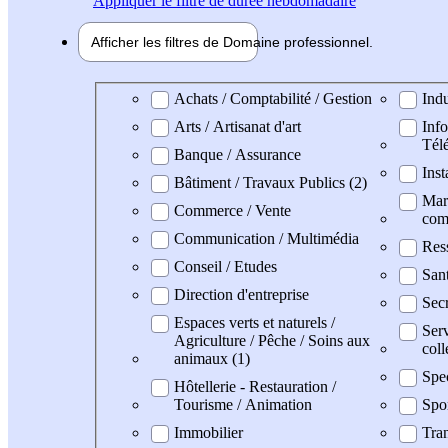
Appliquer
le filtre de durée hebdomadaire
Afficher les filtres de
Domaine pro
fessionnel
Domaine professionel
Achats / Comptabilité / Gestion
Indu
Arts / Artisanat d'art
Info
Tél
Banque / Assurance
Inst
Bâtiment / Travaux Publics (2)
Mark
Commerce / Vente
com
Communication / Multimédia
Res
Conseil / Etudes
San
Direction d'entreprise
Secr
Espaces verts et naturels /
Serv
Agriculture / Pêche / Soins aux
coll
animaux (1)
Spe
Hôtellerie - Restauration /
Tourisme / Animation
Spo
Immobilier
Tran