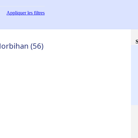
Appliquer
les filtres
S
orbihan (56)