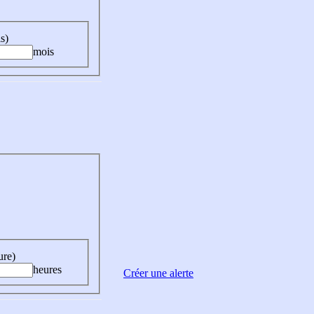
s)
mois
ure)
heures
Créer une alerte