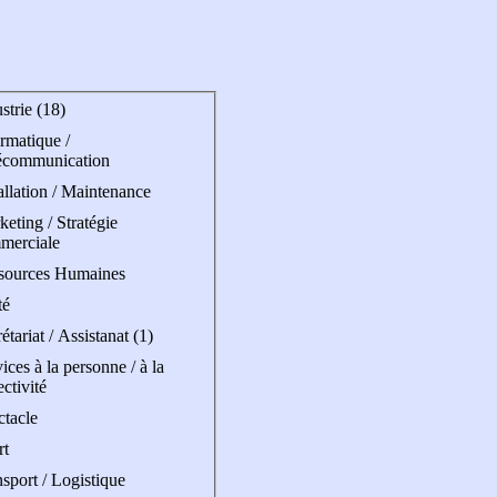
strie (18)
rmatique /
écommunication
allation / Maintenance
eting / Stratégie
merciale
sources Humaines
té
étariat / Assistanat (1)
ices à la personne / à la
ectivité
ctacle
rt
sport / Logistique