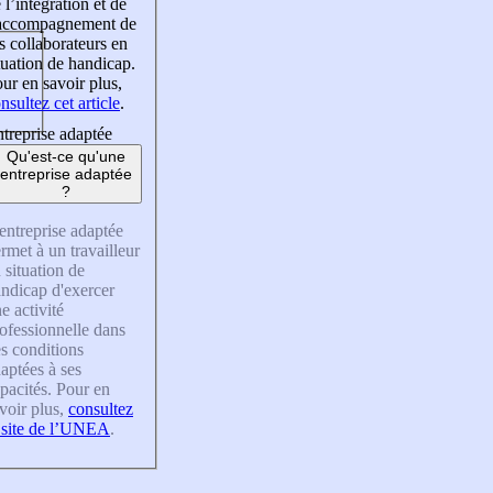
 l’intégration et de
’accompagnement de
s collaborateurs en
tuation de handicap.
ur en savoir plus,
nsultez cet article
.
treprise adaptée
Qu'est-ce qu'une
entreprise adaptée
?
entreprise adaptée
rmet à un travailleur
 situation de
ndicap d'exercer
e activité
ofessionnelle dans
s conditions
aptées à ses
pacités. Pour en
voir plus,
consultez
 site de l’UNEA
.