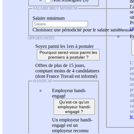
de
l
SALAIRE BRUT MINIMUM
se
si
Salaire minimum
Po
co
Choisissez une périodicité pour le salaire saisi
En
OPPORTUNITÉS
Soyez parmi les 1ers à postuler
Pourquoi serez-vous parmi les
premiers à postuler ?
L'
Offres de plus de 15 jours,
pe
comptant moins de 4 candidatures
en
(dont France Travail est informé)
ha
HANDICAP
un
pr
Employeur handi-
de
engagé
ad
Qu'est-ce qu'un
ca
employeur handi-
sa
engagé ?
le
Un employeur handi-
engagé est un
employeur reconnu