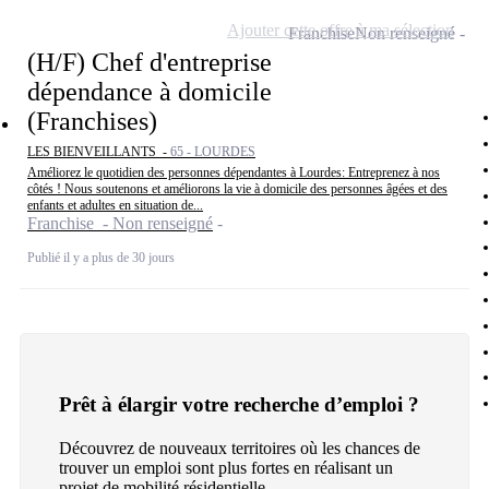
Ajouter cette offre à ma sélection
Franchise
Non renseigné
(H/F) Chef d'entreprise
dépendance à domicile
(Franchises)
LES BIENVEILLANTS -
65 - LOURDES
Améliorez le quotidien des personnes dépendantes à Lourdes: Entreprenez à nos
côtés ! Nous soutenons et améliorons la vie à domicile des personnes âgées et des
enfants et adultes en situation de...
Franchise - Non renseigné
Publié il y a plus de 30 jours
Prêt à élargir votre recherche d’emploi ?
Découvrez de nouveaux territoires où les chances de
trouver un emploi sont plus fortes en réalisant un
projet de mobilité résidentielle