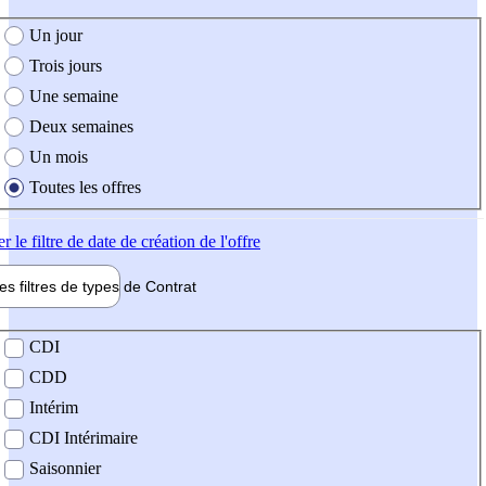
e création de l'offre
Un jour
Trois jours
Une semaine
Deux semaines
Un mois
Toutes les offres
er
le filtre de date de création de l'offre
les filtres de types de
Contrat
de contrat
CDI
CDD
Intérim
CDI Intérimaire
Saisonnier