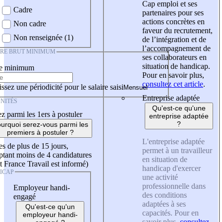
Cap emploi et ses
Cadre
partenaires pour ses
actions concrètes en
Non cadre
faveur du recrutement,
Non renseignée (1)
de l’intégration et de
l’accompagnement de
IRE BRUT MINIMUM
ses collaborateurs en
situation de handicap.
re minimum
Pour en savoir plus,
consultez cet article
.
ssez une périodicité pour le salaire saisi
Entreprise adaptée
NITÉS
Qu'est-ce qu'une
z parmi les 1ers à postuler
entreprise adaptée
?
urquoi serez-vous parmi les
premiers à postuler ?
L'entreprise adaptée
es de plus de 15 jours,
permet à un travailleur
tant moins de 4 candidatures
en situation de
t France Travail est informé)
handicap d'exercer
ICAP
une activité
professionnelle dans
Employeur handi-
des conditions
engagé
adaptées à ses
Qu'est-ce qu'un
capacités. Pour en
employeur handi-
savoir plus,
consultez