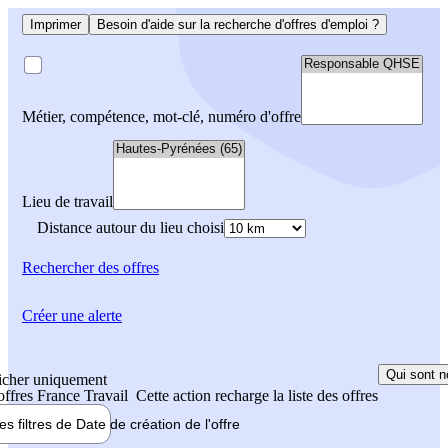
Imprimer
Besoin d'aide sur la recherche d'offres d'emploi ?
Métier, compétence, mot-clé, numéro d'offre
Lieu de travail
Distance autour du lieu choisi
Rechercher
des offres
Créer une alerte
Qui sont n
icher uniquement
 offres France Travail
Cette action recharge la liste des offres
les filtres de
Date de création
de l'offre