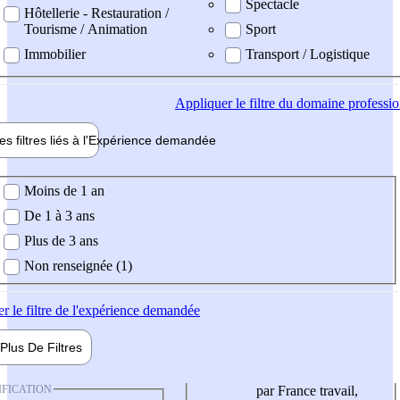
Spectacle
Hôtellerie - Restauration /
Tourisme / Animation
Sport
Immobilier
Transport / Logistique
Appliquer
le filtre du domaine professi
es filtres liés à l'
Expérience
demandée
ience demandée
Moins de 1 an
De 1 à 3 ans
Plus de 3 ans
Non renseignée (1)
er
le filtre de l'expérience demandée
Plus De
Filtres
IFICATION
par France travail,