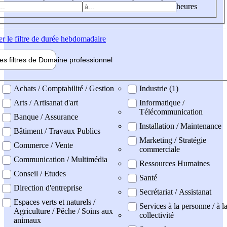
heures
er
le filtre de durée hebdomadaire
les filtres de
Domaine pro
fessionnel
ne professionel
Achats / Comptabilité / Gestion
Industrie (1)
Arts / Artisanat d'art
Informatique /
Télécommunication
Banque / Assurance
Installation / Maintenance
Bâtiment / Travaux Publics
Marketing / Stratégie
Commerce / Vente
commerciale
Communication / Multimédia
Ressources Humaines
Conseil / Etudes
Santé
Direction d'entreprise
Secrétariat / Assistanat
Espaces verts et naturels /
Services à la personne / à l
Agriculture / Pêche / Soins aux
collectivité
animaux