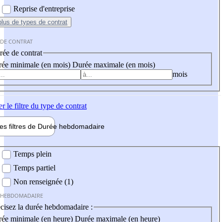
Reprise d'entreprise
plus
de types de contrat
 DE CONTRAT
ée de contrat
ée minimale (en mois)
Durée maximale (en mois)
mois
er
le filtre du type de contrat
les filtres de
Durée hebdo
madaire
 hebdomadaire
Temps plein
Temps partiel
Non renseignée (1)
 HEBDOMADAIRE
cisez la durée hebdomadaire :
ée minimale (en heure)
Durée maximale (en heure)