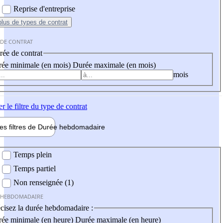
Reprise d'entreprise
plus
de types de contrat
 DE CONTRAT
ée de contrat
ée minimale (en mois)
Durée maximale (en mois)
mois
er
le filtre du type de contrat
les filtres de
Durée hebdo
madaire
 hebdomadaire
Temps plein
Temps partiel
Non renseignée (1)
 HEBDOMADAIRE
cisez la durée hebdomadaire :
ée minimale (en heure)
Durée maximale (en heure)