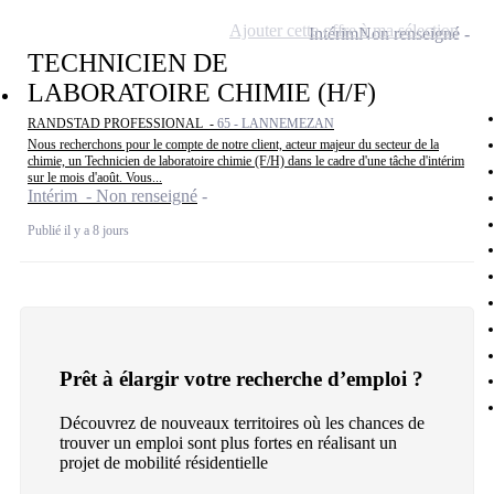
Ajouter cette offre à ma sélection
Intérim
Non renseigné
TECHNICIEN DE
LABORATOIRE CHIMIE (H/F)
RANDSTAD PROFESSIONAL -
65 - LANNEMEZAN
Nous recherchons pour le compte de notre client, acteur majeur du secteur de la
chimie, un Technicien de laboratoire chimie (F/H) dans le cadre d'une tâche d'intérim
sur le mois d'août. Vous...
Intérim - Non renseigné
Publié il y a 8 jours
Prêt à élargir votre recherche d’emploi ?
Découvrez de nouveaux territoires où les chances de
trouver un emploi sont plus fortes en réalisant un
projet de mobilité résidentielle