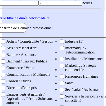
heures
er
le filtre de durée hebdomadaire
les filtres de
Domaine pro
fessionnel
ne professionel
Achats / Comptabilité / Gestion
Industrie (1)
Arts / Artisanat d'art
Informatique /
Télécommunication
Banque / Assurance
Installation / Maintenance
Bâtiment / Travaux Publics
Marketing / Stratégie
Commerce / Vente
commerciale
Communication / Multimédia
Ressources Humaines
Conseil / Etudes
Santé
Direction d'entreprise
Secrétariat / Assistanat
Espaces verts et naturels /
Services à la personne / à l
Agriculture / Pêche / Soins aux
collectivité
animaux