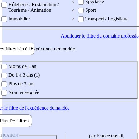
Spectacle
Hôtellerie - Restauration /
Tourisme / Animation
Sport
Immobilier
Transport / Logistique
Appliquer
le filtre du domaine professi
es filtres liés à l'
Expérience
demandée
ience demandée
Moins de 1 an
De 1 à 3 ans (1)
Plus de 3 ans
Non renseignée
er
le filtre de l'expérience demandée
Plus De
Filtres
IFICATION
par France travail,