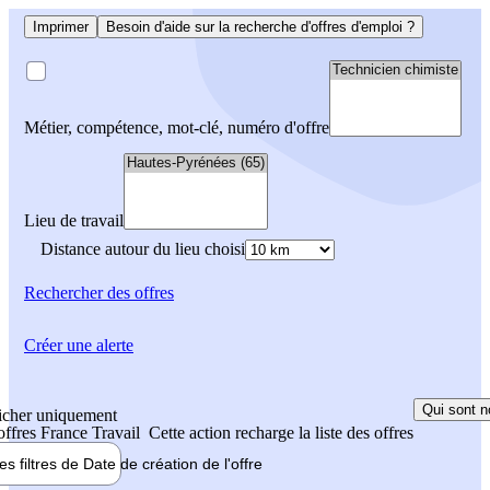
Imprimer
Besoin d'aide sur la recherche d'offres d'emploi ?
Métier, compétence, mot-clé, numéro d'offre
Lieu de travail
Distance autour du lieu choisi
Rechercher
des offres
Créer une alerte
Qui sont n
icher uniquement
 offres France Travail
Cette action recharge la liste des offres
les filtres de
Date de création
de l'offre