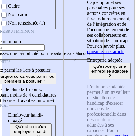
Cap emploi et ses
Cadre
partenaires pour ses
actions concrètes en
Non cadre
faveur du recrutement,
Non renseignée (1)
de l’intégration et de
l’accompagnement de
IRE BRUT MINIMUM
ses collaborateurs en
situation de handicap.
re minimum
Pour en savoir plus,
consultez cet article
.
ssez une périodicité pour le salaire saisi
Entreprise adaptée
NITÉS
Qu'est-ce qu'une
z parmi les 1ers à postuler
entreprise adaptée
?
urquoi serez-vous parmi les
premiers à postuler ?
L'entreprise adaptée
es de plus de 15 jours,
permet à un travailleur
tant moins de 4 candidatures
en situation de
t France Travail est informé)
handicap d'exercer
ICAP
une activité
professionnelle dans
Employeur handi-
des conditions
engagé
adaptées à ses
Qu'est-ce qu'un
capacités. Pour en
employeur handi-
savoir plus,
consultez