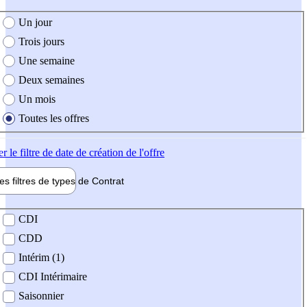
e création de l'offre
Un jour
Trois jours
Une semaine
Deux semaines
Un mois
Toutes les offres
er
le filtre de date de création de l'offre
les filtres de types de
Contrat
de contrat
CDI
CDD
Intérim (1)
CDI Intérimaire
Saisonnier