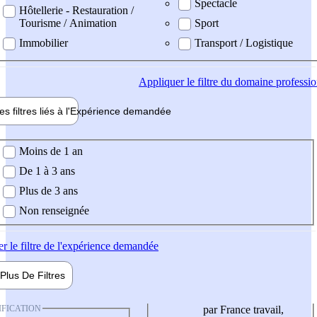
Spectacle
Hôtellerie - Restauration /
Tourisme / Animation
Sport
Immobilier
Transport / Logistique
Appliquer
le filtre du domaine professi
es filtres liés à l'
Expérience
demandée
ience demandée
Moins de 1 an
De 1 à 3 ans
Plus de 3 ans
Non renseignée
er
le filtre de l'expérience demandée
Plus De
Filtres
IFICATION
par France travail,