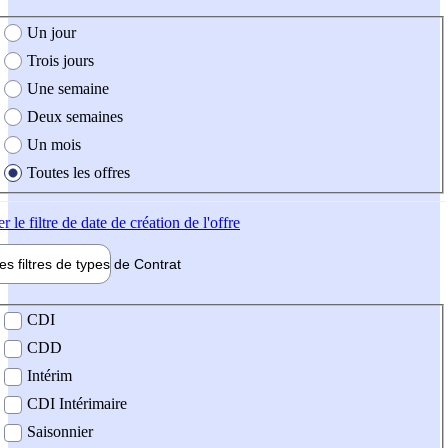
e création de l'offre
Un jour
Trois jours
Une semaine
Deux semaines
Un mois
Toutes les offres
er
le filtre de date de création de l'offre
les filtres de types de
Contrat
de contrat
CDI
CDD
Intérim
CDI Intérimaire
Saisonnier