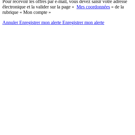
Pour recevoir les offres par e-mail, vous devez saisir votre adresse
électronique et la valider sur la page «
Mes coordonnées
» de la
rubrique « Mon compte »
Annuler
Enregistrer mon alerte
Enregistrer
mon alerte