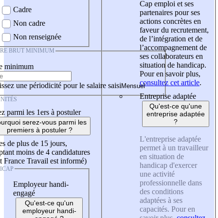
Cap emploi et ses
Cadre
partenaires pour ses
actions concrètes en
Non cadre
faveur du recrutement,
Non renseignée
de l’intégration et de
l’accompagnement de
IRE BRUT MINIMUM
ses collaborateurs en
situation de handicap.
re minimum
Pour en savoir plus,
consultez cet article
.
ssez une périodicité pour le salaire saisi
Entreprise adaptée
NITÉS
Qu'est-ce qu'une
z parmi les 1ers à postuler
entreprise adaptée
?
urquoi serez-vous parmi les
premiers à postuler ?
L'entreprise adaptée
es de plus de 15 jours,
permet à un travailleur
tant moins de 4 candidatures
en situation de
t France Travail est informé)
handicap d'exercer
ICAP
une activité
professionnelle dans
Employeur handi-
des conditions
engagé
adaptées à ses
Qu'est-ce qu'un
capacités. Pour en
employeur handi-
savoir plus,
consultez