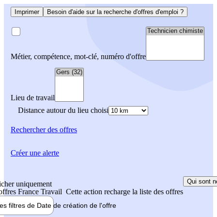
Imprimer
Besoin d'aide sur la recherche d'offres d'emploi ?
Métier, compétence, mot-clé, numéro d'offre
Lieu de travail
Distance autour du lieu choisi
Rechercher
des offres
Créer une alerte
Qui sont n
icher uniquement
 offres France Travail
Cette action recharge la liste des offres
les filtres de
Date de création
de l'offre