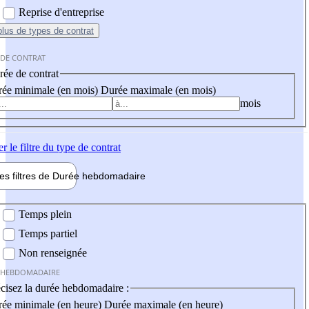
Reprise d'entreprise
plus
de types de contrat
 DE CONTRAT
ée de contrat
ée minimale (en mois)
Durée maximale (en mois)
mois
er
le filtre du type de contrat
les filtres de
Durée hebdo
madaire
 hebdomadaire
Temps plein
Temps partiel
Non renseignée
 HEBDOMADAIRE
cisez la durée hebdomadaire :
ée minimale (en heure)
Durée maximale (en heure)