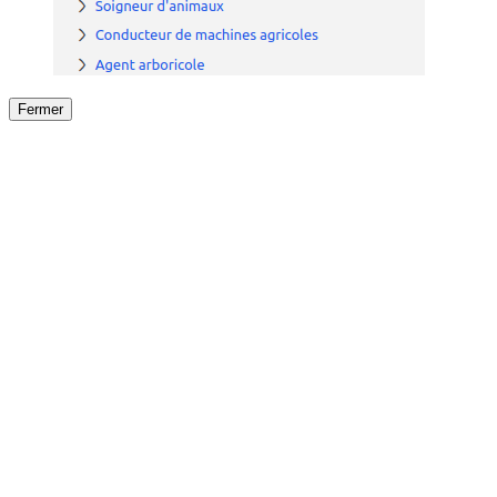
Fermer
Fermer
le détail de l'offre
/
Offre
sur
Offre précéden