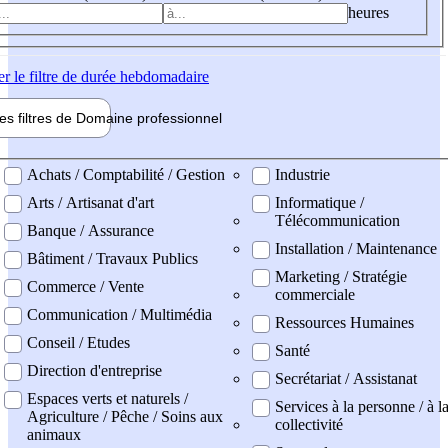
heures
er
le filtre de durée hebdomadaire
les filtres de
Domaine pro
fessionnel
ne professionel
Achats / Comptabilité / Gestion
Industrie
Arts / Artisanat d'art
Informatique /
Télécommunication
Banque / Assurance
Installation / Maintenance
Bâtiment / Travaux Publics
Marketing / Stratégie
Commerce / Vente
commerciale
Communication / Multimédia
Ressources Humaines
Conseil / Etudes
Santé
Direction d'entreprise
Secrétariat / Assistanat
Espaces verts et naturels /
Services à la personne / à l
Agriculture / Pêche / Soins aux
collectivité
animaux