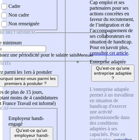
Cap emploi et ses
Cadre
partenaires pour ses
actions concrètes en
Non cadre
faveur du recrutement,
Non renseignée
de l’intégration et de
l’accompagnement de
IRE BRUT MINIMUM
ses collaborateurs en
situation de handicap.
re minimum
Pour en savoir plus,
consultez cet article
.
ssez une périodicité pour le salaire saisi
Entreprise adaptée
NITÉS
Qu'est-ce qu'une
z parmi les 1ers à postuler
entreprise adaptée
?
urquoi serez-vous parmi les
premiers à postuler ?
L'entreprise adaptée
es de plus de 15 jours,
permet à un travailleur
tant moins de 4 candidatures
en situation de
t France Travail est informé)
handicap d'exercer
ICAP
une activité
professionnelle dans
Employeur handi-
des conditions
engagé
adaptées à ses
Qu'est-ce qu'un
capacités. Pour en
employeur handi-
savoir plus,
consultez