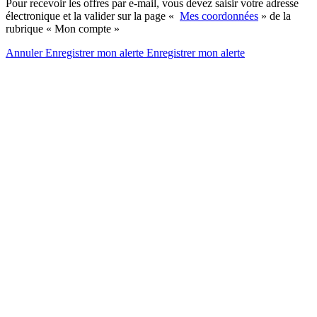
Pour recevoir les offres par e-mail, vous devez saisir votre adresse
électronique et la valider sur la page «
Mes coordonnées
» de la
rubrique « Mon compte »
Annuler
Enregistrer mon alerte
Enregistrer
mon alerte