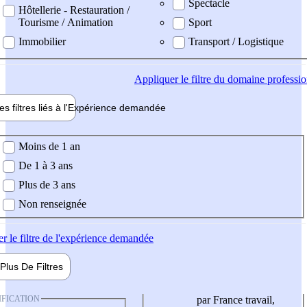
Spectacle
Hôtellerie - Restauration /
Tourisme / Animation
Sport
Immobilier
Transport / Logistique
Appliquer
le filtre du domaine professi
es filtres liés à l'
Expérience
demandée
ience demandée
Moins de 1 an
De 1 à 3 ans
Plus de 3 ans
Non renseignée
er
le filtre de l'expérience demandée
Plus De
Filtres
IFICATION
par France travail,