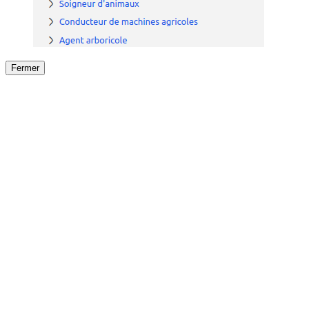
Fermer
Fermer
le détail de l'offre
/
Offre
sur
Offre précéden