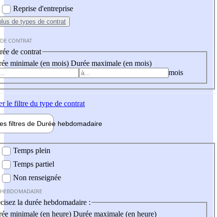
Reprise d'entreprise
plus
de types de contrat
 DE CONTRAT
ée de contrat
ée minimale (en mois)
Durée maximale (en mois)
mois
er
le filtre du type de contrat
les filtres de
Durée hebdo
madaire
 hebdomadaire
Temps plein
Temps partiel
Non renseignée
 HEBDOMADAIRE
cisez la durée hebdomadaire :
ée minimale (en heure)
Durée maximale (en heure)