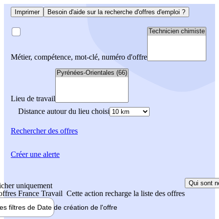
Imprimer
Besoin d'aide sur la recherche d'offres d'emploi ?
Métier, compétence, mot-clé, numéro d'offre
Lieu de travail
Distance autour du lieu choisi
Rechercher
des offres
Créer une alerte
Qui sont n
icher uniquement
 offres France Travail
Cette action recharge la liste des offres
les filtres de
Date de création
de l'offre