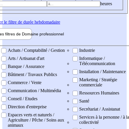
heures
er
le filtre de durée hebdomadaire
les filtres de
Domaine pro
fessionnel
ne professionel
Achats / Comptabilité / Gestion
Industrie
Arts / Artisanat d'art
Informatique /
Télécommunication
Banque / Assurance
Installation / Maintenance
Bâtiment / Travaux Publics
Marketing / Stratégie
Commerce / Vente
commerciale
Communication / Multimédia
Ressources Humaines
Conseil / Etudes
Santé
Direction d'entreprise
Secrétariat / Assistanat
Espaces verts et naturels /
Services à la personne / à l
Agriculture / Pêche / Soins aux
collectivité
animaux