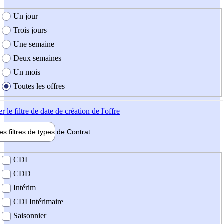
e création de l'offre
Un jour
Trois jours
Une semaine
Deux semaines
Un mois
Toutes les offres
er
le filtre de date de création de l'offre
les filtres de types de
Contrat
de contrat
CDI
CDD
Intérim
CDI Intérimaire
Saisonnier