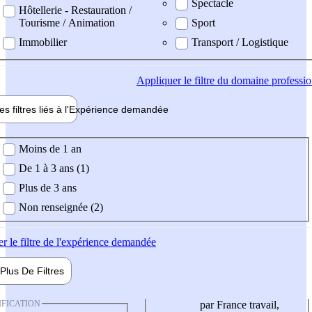
Spectacle
Hôtellerie - Restauration /
Tourisme / Animation
Sport
Immobilier
Transport / Logistique
Appliquer
le filtre du domaine professi
es filtres liés à l'
Expérience
demandée
ience demandée
Moins de 1 an
De 1 à 3 ans (1)
Plus de 3 ans
Non renseignée (2)
er
le filtre de l'expérience demandée
Plus De
Filtres
IFICATION
par France travail,