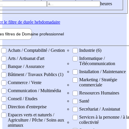
heures
er
le filtre de durée hebdomadaire
les filtres de
Domaine pro
fessionnel
ne professionel
Achats / Comptabilité / Gestion
Industrie (6)
Arts / Artisanat d'art
Informatique /
Télécommunication
Banque / Assurance
Installation / Maintenance
Bâtiment / Travaux Publics (1)
Marketing / Stratégie
Commerce / Vente
commerciale
Communication / Multimédia
Ressources Humaines
Conseil / Etudes
Santé
Direction d'entreprise
Secrétariat / Assistanat
Espaces verts et naturels /
Services à la personne / à l
Agriculture / Pêche / Soins aux
collectivité
animaux