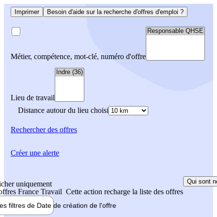
Imprimer
Besoin d'aide sur la recherche d'offres d'emploi ?
Métier, compétence, mot-clé, numéro d'offre
Lieu de travail
Distance autour du lieu choisi
Rechercher
des offres
Créer une alerte
Qui sont n
icher uniquement
 offres France Travail
Cette action recharge la liste des offres
les filtres de
Date de création
de l'offre