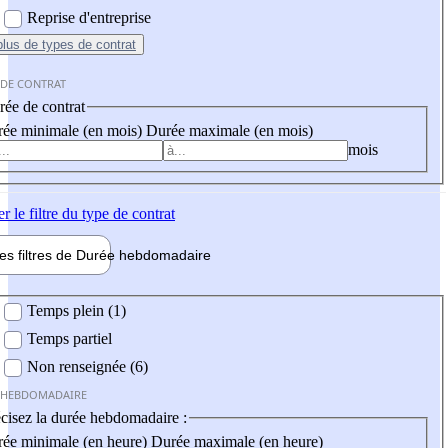
Reprise d'entreprise
plus
de types de contrat
 DE CONTRAT
ée de contrat
ée minimale (en mois)
Durée maximale (en mois)
mois
er
le filtre du type de contrat
les filtres de
Durée hebdo
madaire
 hebdomadaire
Temps plein (1)
Temps partiel
Non renseignée (6)
 HEBDOMADAIRE
cisez la durée hebdomadaire :
ée minimale (en heure)
Durée maximale (en heure)