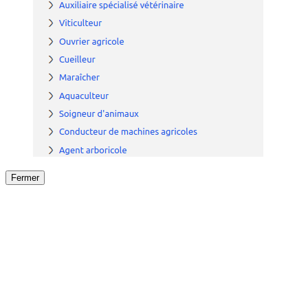
Fermer
Fermer
le détail de l'offre
/
Offre
sur
Offre précéden