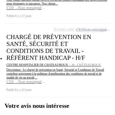
pour équipages et passagers. Nos clients...
CDI - Non renseigné
Publié il y a 17 jours
Ajouter cette offre à ma sélection
CDI
Non renseigné
CHARGÉ DE PRÉVENTION EN
SANTÉ, SÉCURITÉ ET
CONDITIONS DE TRAVAIL -
RÉFÉRENT HANDICAP - H/F
CENTRE HOSPITALIER DE CHATEAUROUX -
36 - CHÂTEAUROUX
Description : Le chargé de prévention en Santé, Sécurité et Conditions de Travail
contribue activement à la politique d'amélioration des conditions de travail et de
qualité de vie au travail,...
CDI - Non renseigné
Publié il y a 12 jours
Votre avis nous intéresse