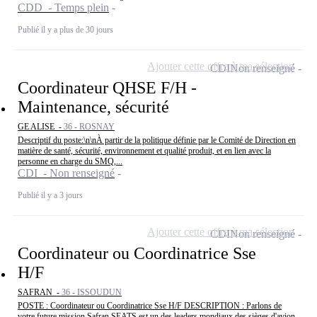
CDD - Temps plein
Publié il y a plus de 30 jours
Ajouter cette offre à ma sélection
CDI
Non renseigné
Coordinateur QHSE F/H -
Maintenance, sécurité
GE ALISE -
36 - ROSNAY
Descriptif du poste:\n\nÀ partir de la politique définie par le Comité de Direction en
matière de santé, sécurité, environnement et qualité produit, et en lien avec la
personne en charge du SMQ,...
CDI - Non renseigné
Publié il y a 3 jours
Ajouter cette offre à ma sélection
CDI
Non renseigné
Coordinateur ou Coordinatrice Sse
H/F
SAFRAN -
36 - ISSOUDUN
POSTE : Coordinateur ou Coordinatrice Sse H/F DESCRIPTION : Parlons de
votre future mission Safran SEATS est un des leaders mondiaux des sièges d'avion