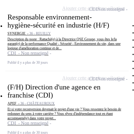
Ajouter cette offre à ma sélection
CDI
Non renseigné
Responsable environnement-
hygiène-sécurité en industrie (H/F)
SYNERGIE -
36 - REUILLY
Description du poste : Rattaché(e) à la Directrice QSE Groupe, vous êtes le/la
garant(e) de la performance Qualité - Sécurité - Environnement du site, dans une
logique d'amélioration continue et de...
CDI - Non renseigné
Publié il y a plus de 30 jours
Ajouter cette offre à ma sélection
CDI
Non renseigné
(F/H) Direction d'une agence en
franchise (CDI)
APEF -
36 - CHÂTEAUROUX
Et si votre reconversion devenait le projet d'une vie ? Vous ressentez le besoin de
redonner du sens à votre carrière ? Vous rêvez d'indépendance tout en étant
accompagné(e) dans votre projet...
CDI - Non renseigné
Publié il y a plus de 30 jours