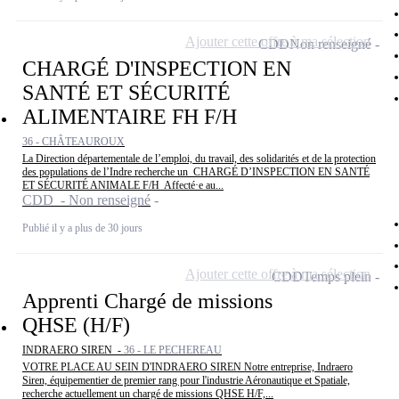
Ajouter cette offre à ma sélection
CDD
Non renseigné
CHARGÉ D'INSPECTION EN
SANTÉ ET SÉCURITÉ
ALIMENTAIRE FH F/H
36 - CHÂTEAUROUX
La Direction départementale de l’emploi, du travail, des solidarités et de la protection
des populations de l’Indre recherche un CHARGÉ D’INSPECTION EN SANTÉ
ET SÉCURITÉ ANIMALE F/H Affecté·e au...
CDD - Non renseigné
Publié il y a plus de 30 jours
Ajouter cette offre à ma sélection
CDD
Temps plein
Apprenti Chargé de missions
QHSE (H/F)
INDRAERO SIREN -
36 - LE PECHEREAU
VOTRE PLACE AU SEIN D'INDRAERO SIREN Notre entreprise, Indraero
Siren, équipementier de premier rang pour l'industrie Aéronautique et Spatiale,
recherche actuellement un chargé de missions QHSE H/F,...