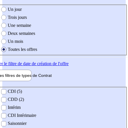
e création de l'offre
Un jour
Trois jours
Une semaine
Deux semaines
Un mois
Toutes les offres
er
le filtre de date de création de l'offre
les filtres de types de
Contrat
de contrat
CDI (5)
CDD (2)
Intérim
CDI Intérimaire
Saisonnier