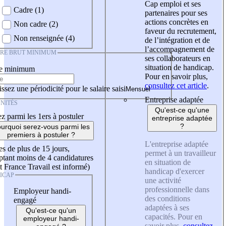
Cap emploi et ses
Cadre (1)
partenaires pour ses
actions concrètes en
Non cadre (2)
faveur du recrutement,
Non renseignée (4)
de l’intégration et de
l’accompagnement de
IRE BRUT MINIMUM
ses collaborateurs en
situation de handicap.
re minimum
Pour en savoir plus,
consultez cet article
.
ssez une périodicité pour le salaire saisi
Entreprise adaptée
NITÉS
Qu'est-ce qu'une
z parmi les 1ers à postuler
entreprise adaptée
?
urquoi serez-vous parmi les
premiers à postuler ?
L'entreprise adaptée
es de plus de 15 jours,
permet à un travailleur
tant moins de 4 candidatures
en situation de
t France Travail est informé)
handicap d'exercer
ICAP
une activité
professionnelle dans
Employeur handi-
des conditions
engagé
adaptées à ses
Qu'est-ce qu'un
capacités. Pour en
employeur handi-
savoir plus,
consultez