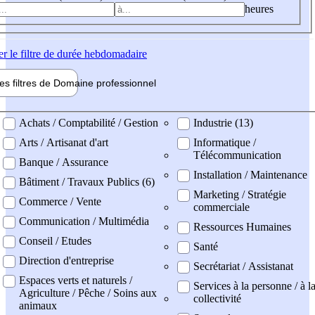
heures
er
le filtre de durée hebdomadaire
les filtres de
Domaine pro
fessionnel
ne professionel
Achats / Comptabilité / Gestion
Industrie (13)
Arts / Artisanat d'art
Informatique /
Télécommunication
Banque / Assurance
Installation / Maintenance
Bâtiment / Travaux Publics (6)
Marketing / Stratégie
Commerce / Vente
commerciale
Communication / Multimédia
Ressources Humaines
Conseil / Etudes
Santé
Direction d'entreprise
Secrétariat / Assistanat
Espaces verts et naturels /
Services à la personne / à l
Agriculture / Pêche / Soins aux
collectivité
animaux