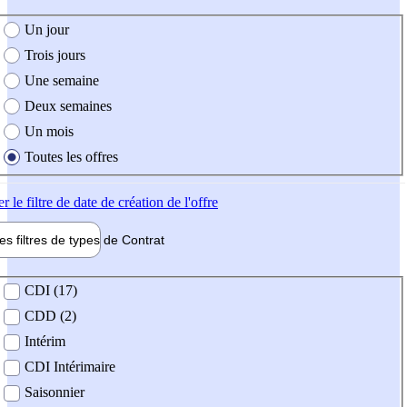
e création de l'offre
Un jour
Trois jours
Une semaine
Deux semaines
Un mois
Toutes les offres
er
le filtre de date de création de l'offre
les filtres de types de
Contrat
de contrat
CDI (17)
CDD (2)
Intérim
CDI Intérimaire
Saisonnier