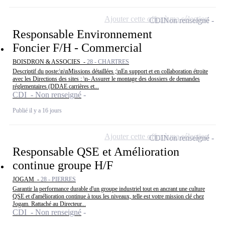
Ajouter cette offre à ma sélection
CDI
Non renseigné
Responsable Environnement
Foncier F/H - Commercial
BOISDRON & ASSOCIES -
28 - CHARTRES
Descriptif du poste:\n\nMissions détaillées ;\nEn support et en collaboration étroite
avec les Directions des sites : \n- Assurer le montage des dossiers de demandes
réglementaires (DDAE carrières et...
CDI - Non renseigné
Publié il y a 16 jours
Ajouter cette offre à ma sélection
CDI
Non renseigné
Responsable QSE et Amélioration
continue groupe H/F
JOGAM -
28 - PIERRES
Garantir la performance durable d'un groupe industriel tout en ancrant une culture
QSE et d'amélioration continue à tous les niveaux, telle est votre mission clé chez
Jogam. Rattaché au Directeur...
CDI - Non renseigné