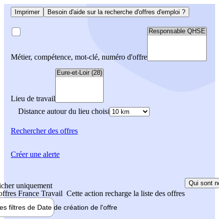
Imprimer
Besoin d'aide sur la recherche d'offres d'emploi ?
Métier, compétence, mot-clé, numéro d'offre
Lieu de travail
Distance autour du lieu choisi
Rechercher
des offres
Créer une alerte
Qui sont n
icher uniquement
 offres France Travail
Cette action recharge la liste des offres
les filtres de
Date de création
de l'offre