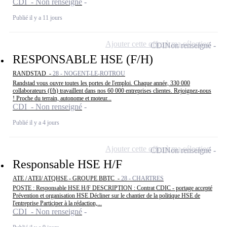
CDI - Non renseigné
Publié il y a 11 jours
Ajouter cette offre à ma sélection
CDI
Non renseigné
RESPONSABLE HSE (F/H)
RANDSTAD -
28 - NOGENT-LE-ROTROU
Randstad vous ouvre toutes les portes de l'emploi. Chaque année, 330 000
collaborateurs (f/h) travaillent dans nos 60 000 entreprises clientes. Rejoignez-nous
! Proche du terrain, autonome et moteur...
CDI - Non renseigné
Publié il y a 4 jours
Ajouter cette offre à ma sélection
CDI
Non renseigné
Responsable HSE H/F
ATE / ATEI/ ATQHSE - GROUPE BBTC -
28 - CHARTRES
POSTE : Responsable HSE H/F DESCRIPTION : Contrat CDIC - portage accepté
Prévention et organisation HSE Décliner sur le chantier de la politique HSE de
l'entreprise Participer à la rédaction,...
CDI - Non renseigné