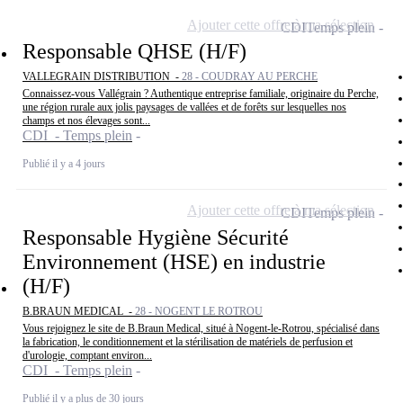
Ajouter cette offre à ma sélection
CDI
Temps plein
Responsable QHSE (H/F)
VALLEGRAIN DISTRIBUTION -
28 - COUDRAY AU PERCHE
Connaissez-vous Vallégrain ? Authentique entreprise familiale, originaire du Perche,
une région rurale aux jolis paysages de vallées et de forêts sur lesquelles nos
champs et nos élevages sont...
CDI - Temps plein
Publié il y a 4 jours
Ajouter cette offre à ma sélection
CDI
Temps plein
Responsable Hygiène Sécurité
Environnement (HSE) en industrie
(H/F)
B.BRAUN MEDICAL -
28 - NOGENT LE ROTROU
Vous rejoignez le site de B.Braun Medical, situé à Nogent-le-Rotrou, spécialisé dans
la fabrication, le conditionnement et la stérilisation de matériels de perfusion et
d'urologie, comptant environ...
CDI - Temps plein
Publié il y a plus de 30 jours