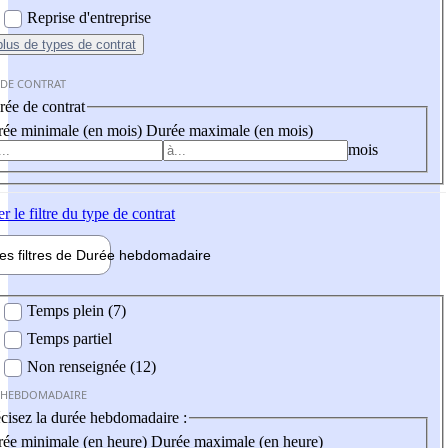
Reprise d'entreprise
plus
de types de contrat
 DE CONTRAT
ée de contrat
ée minimale (en mois)
Durée maximale (en mois)
mois
er
le filtre du type de contrat
les filtres de
Durée hebdo
madaire
 hebdomadaire
Temps plein (7)
Temps partiel
Non renseignée (12)
 HEBDOMADAIRE
cisez la durée hebdomadaire :
ée minimale (en heure)
Durée maximale (en heure)