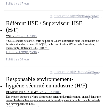
Publié il y a 17 jours
Ajouter cette offre à ma sélection
CDD
Temps plein
Référent HSE / Superviseur HSE
(H/F)
YSEIS -
28 - CHARTRES
YSEIS, société de conseil forte de plus de 23 ans d'expertise dans les domaines de
la prévention des risques HSE/QSE, de la coordination SPS et de la formation,
recrute un(e) Référent HSE (F/H) en...
CDD - Temps plein
Publié il y a 20 jours
Ajouter cette offre à ma sélection
CDI
Non renseigné
Responsable environnement-
hygiène-sécurité en industrie (H/F)
DOMINO RH ACADEMY -
28 - CHARTRES
Description du poste : Notre client est un acteur industriel reconnu, engagé dans une
démarche d'excellence opérationnelle et de développement durable. Dans le cadre de
son développement, nous...