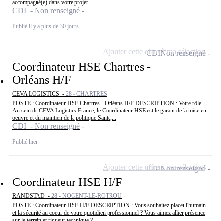
accompagné(e) dans votre projet...
CDI - Non renseigné
Publié il y a plus de 30 jours
Ajouter cette offre à ma sélection
CDI
Non renseigné
Coordinateur HSE Chartres -
Orléans H/F
CEVA LOGISTICS -
28 - CHARTRES
POSTE : Coordinateur HSE Chartres - Orléans H/F DESCRIPTION : Votre rôle
Au sein de CEVA Logistics France, le Coordinateur HSE est le garant de la mise en
oeuvre et du maintien de la politique Santé,...
CDI - Non renseigné
Publié hier
Ajouter cette offre à ma sélection
CDI
Non renseigné
Coordinateur HSE H/F
RANDSTAD -
28 - NOGENT-LE-ROTROU
POSTE : Coordinateur HSE H/F DESCRIPTION : Vous souhaitez placer l'humain
et la sécurité au coeur de votre quotidien professionnel ? Vous aimez allier présence
sur le terrain et rigueur technique ? ...