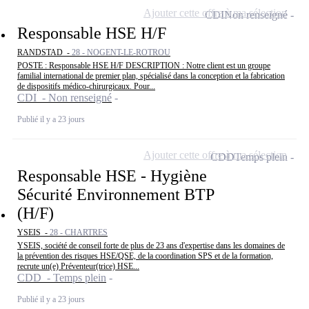
Ajouter cette offre à ma sélection
CDI
Non renseigné
Responsable HSE H/F
RANDSTAD -
28 - NOGENT-LE-ROTROU
POSTE : Responsable HSE H/F DESCRIPTION : Notre client est un groupe
familial international de premier plan, spécialisé dans la conception et la fabrication
de dispositifs médico-chirurgicaux. Pour...
CDI - Non renseigné
Publié il y a 23 jours
Ajouter cette offre à ma sélection
CDD
Temps plein
Responsable HSE - Hygiène
Sécurité Environnement BTP
(H/F)
YSEIS -
28 - CHARTRES
YSEIS, société de conseil forte de plus de 23 ans d'expertise dans les domaines de
la prévention des risques HSE/QSE, de la coordination SPS et de la formation,
recrute un(e) Préventeur(trice) HSE...
CDD - Temps plein
Publié il y a 23 jours