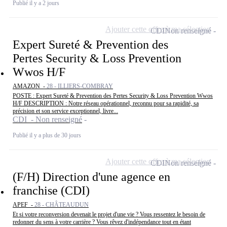
Publié il y a 2 jours
Ajouter cette offre à ma sélection
CDI
Non renseigné
Expert Sureté & Prevention des
Pertes Security & Loss Prevention
Wwos H/F
AMAZON -
28 - ILLIERS-COMBRAY
POSTE : Expert Sureté & Prevention des Pertes Security & Loss Prevention Wwos
H/F DESCRIPTION : Notre réseau opérationnel, reconnu pour sa rapidité, sa
précision et son service exceptionnel, livre...
CDI - Non renseigné
Publié il y a plus de 30 jours
Ajouter cette offre à ma sélection
CDI
Non renseigné
(F/H) Direction d'une agence en
franchise (CDI)
APEF -
28 - CHÂTEAUDUN
Et si votre reconversion devenait le projet d'une vie ? Vous ressentez le besoin de
redonner du sens à votre carrière ? Vous rêvez d'indépendance tout en étant