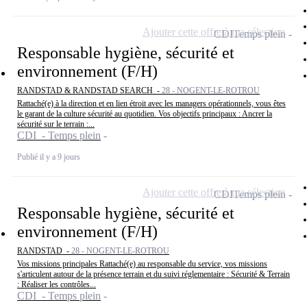
Ajouter cette offre à ma sélection
CDI
Temps plein
Responsable hygiène, sécurité et
environnement (F/H)
RANDSTAD & RANDSTAD SEARCH -
28 - NOGENT-LE-ROTROU
Rattaché(e) à la direction et en lien étroit avec les managers opérationnels, vous êtes
le garant de la culture sécurité au quotidien. Vos objectifs principaux : Ancrer la
sécurité sur le terrain :...
CDI - Temps plein
Publié il y a 9 jours
Ajouter cette offre à ma sélection
CDI
Temps plein
Responsable hygiène, sécurité et
environnement (F/H)
RANDSTAD -
28 - NOGENT-LE-ROTROU
Vos missions principales Rattaché(e) au responsable du service, vos missions
s'articulent autour de la présence terrain et du suivi réglementaire : Sécurité & Terrain
: Réaliser les contrôles...
CDI - Temps plein