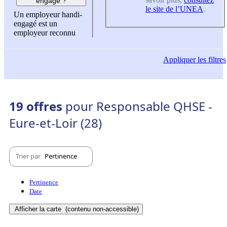
engagé ?
le site de l’UNEA
.
Un employeur handi-
engagé est un
employeur reconnu
Appliquer
les filtres
19 offres
pour Responsable QHSE -
Eure-et-Loir (28)
Trier par
Pertinence
Pertinence
Date
Afficher la carte
(contenu non-accessible)