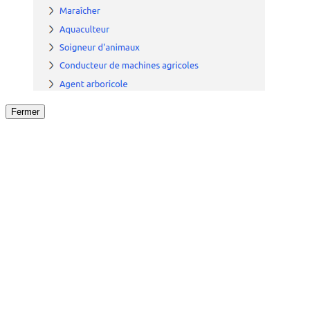
Fermer
Fermer
le détail de l'offre
/
Offre
sur
Offre précéden