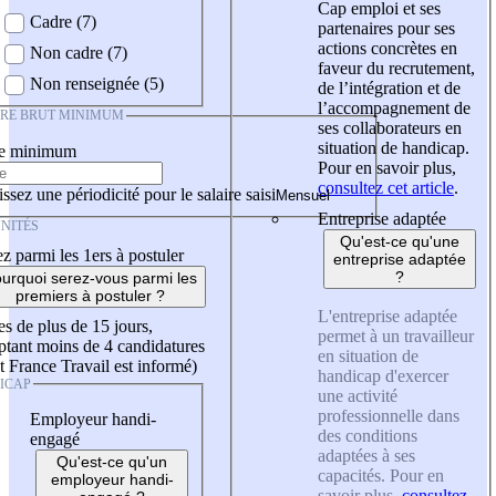
Cap emploi et ses
Cadre (7)
partenaires pour ses
actions concrètes en
Non cadre (7)
faveur du recrutement,
Non renseignée (5)
de l’intégration et de
l’accompagnement de
IRE BRUT MINIMUM
ses collaborateurs en
situation de handicap.
re minimum
Pour en savoir plus,
consultez cet article
.
ssez une périodicité pour le salaire saisi
Entreprise adaptée
NITÉS
Qu'est-ce qu'une
z parmi les 1ers à postuler
entreprise adaptée
?
urquoi serez-vous parmi les
premiers à postuler ?
L'entreprise adaptée
es de plus de 15 jours,
permet à un travailleur
tant moins de 4 candidatures
en situation de
t France Travail est informé)
handicap d'exercer
ICAP
une activité
professionnelle dans
Employeur handi-
des conditions
engagé
adaptées à ses
Qu'est-ce qu'un
capacités. Pour en
employeur handi-
savoir plus,
consultez