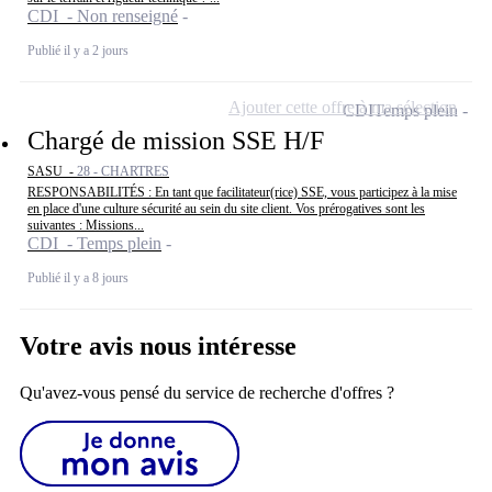
CDI - Non renseigné
Publié il y a 2 jours
Ajouter cette offre à ma sélection
CDI
Temps plein
Chargé de mission SSE H/F
SASU -
28 - CHARTRES
RESPONSABILITÉS : En tant que facilitateur(rice) SSE, vous participez à la mise
en place d'une culture sécurité au sein du site client. Vos prérogatives sont les
suivantes : Missions...
CDI - Temps plein
Publié il y a 8 jours
Votre avis nous intéresse
Qu'avez-vous pensé du service de recherche d'offres ?