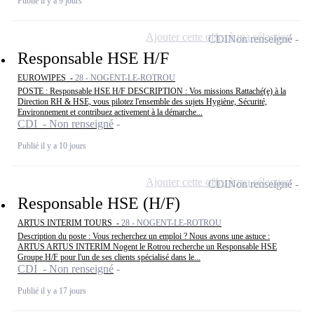
Publié il y a 9 jours
Ajouter cette offre à ma sélection
CDI
Non renseigné
Responsable HSE H/F
EUROWIPES -
28 - NOGENT-LE-ROTROU
POSTE : Responsable HSE H/F DESCRIPTION : Vos missions Rattaché(e) à la
Direction RH & HSE, vous pilotez l'ensemble des sujets Hygiène, Sécurité,
Environnement et contribuez activement à la démarche...
CDI - Non renseigné
Publié il y a 10 jours
Ajouter cette offre à ma sélection
CDI
Non renseigné
Responsable HSE (H/F)
ARTUS INTERIM TOURS -
28 - NOGENT-LE-ROTROU
Description du poste : Vous recherchez un emploi ? Nous avons une astuce :
ARTUS ARTUS INTERIM Nogent le Rotrou recherche un Responsable HSE
Groupe H/F pour l'un de ses clients spécialisé dans le...
CDI - Non renseigné
Publié il y a 17 jours