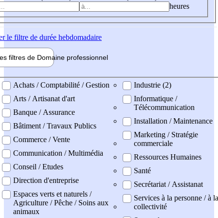
heures
er
le filtre de durée hebdomadaire
les filtres de
Domaine pro
fessionnel
ne professionel
Achats / Comptabilité / Gestion
Industrie (2)
Arts / Artisanat d'art
Informatique /
Télécommunication
Banque / Assurance
Installation / Maintenance
Bâtiment / Travaux Publics
Marketing / Stratégie
Commerce / Vente
commerciale
Communication / Multimédia
Ressources Humaines
Conseil / Etudes
Santé
Direction d'entreprise
Secrétariat / Assistanat
Espaces verts et naturels /
Services à la personne / à l
Agriculture / Pêche / Soins aux
collectivité
animaux