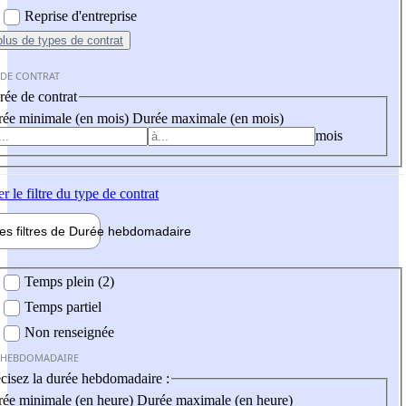
Reprise d'entreprise
plus
de types de contrat
 DE CONTRAT
ée de contrat
ée minimale (en mois)
Durée maximale (en mois)
mois
er
le filtre du type de contrat
les filtres de
Durée hebdo
madaire
 hebdomadaire
Temps plein (2)
Temps partiel
Non renseignée
 HEBDOMADAIRE
cisez la durée hebdomadaire :
ée minimale (en heure)
Durée maximale (en heure)