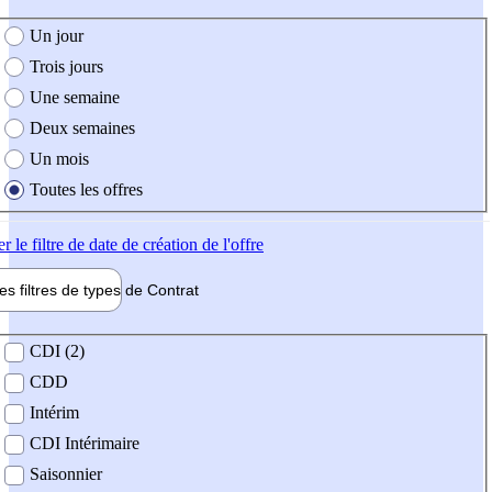
e création de l'offre
Un jour
Trois jours
Une semaine
Deux semaines
Un mois
Toutes les offres
er
le filtre de date de création de l'offre
les filtres de types de
Contrat
de contrat
CDI (2)
CDD
Intérim
CDI Intérimaire
Saisonnier