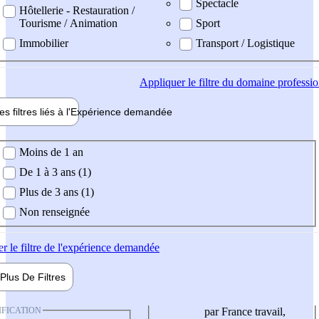
Spectacle
Hôtellerie - Restauration /
Tourisme / Animation
Sport
Immobilier
Transport / Logistique
Appliquer
le filtre du domaine professi
es filtres liés à l'
Expérience
demandée
ience demandée
Moins de 1 an
De 1 à 3 ans (1)
Plus de 3 ans (1)
Non renseignée
er
le filtre de l'expérience demandée
Plus De
Filtres
IFICATION
par France travail,