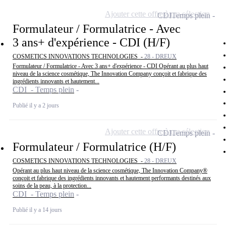
Ajouter cette offre à ma sélection
CDI
Temps plein
Formulateur / Formulatrice - Avec
3 ans+ d'expérience - CDI (H/F)
COSMETICS INNOVATIONS TECHNOLOGIES -
28 - DREUX
Formulateur / Formulatrice - Avec 3 ans+ d'expérience - CDI Opérant au plus haut
niveau de la science cosmétique, The Innovation Company conçoit et fabrique des
ingrédients innovants et hautement...
CDI - Temps plein
Publié il y a 2 jours
Ajouter cette offre à ma sélection
CDI
Temps plein
Formulateur / Formulatrice (H/F)
COSMETICS INNOVATIONS TECHNOLOGIES -
28 - DREUX
Opérant au plus haut niveau de la science cosmétique, The Innovation Company®
conçoit et fabrique des ingrédients innovants et hautement performants destinés aux
soins de la peau, à la protection...
CDI - Temps plein
Publié il y a 14 jours