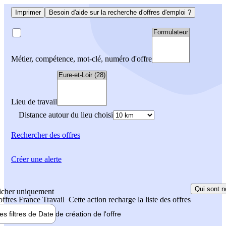
Imprimer
Besoin d'aide sur la recherche d'offres d'emploi ?
Métier, compétence, mot-clé, numéro d'offre
Lieu de travail
Distance autour du lieu choisi
Rechercher
des offres
Créer une alerte
Qui sont n
icher uniquement
 offres France Travail
Cette action recharge la liste des offres
les filtres de
Date de création
de l'offre