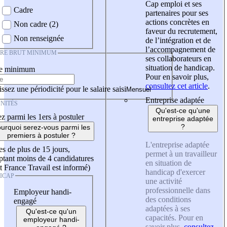
Cap emploi et ses
Cadre
partenaires pour ses
actions concrètes en
Non cadre (2)
faveur du recrutement,
Non renseignée
de l’intégration et de
l’accompagnement de
IRE BRUT MINIMUM
ses collaborateurs en
situation de handicap.
re minimum
Pour en savoir plus,
consultez cet article
.
ssez une périodicité pour le salaire saisi
Entreprise adaptée
NITÉS
Qu'est-ce qu'une
z parmi les 1ers à postuler
entreprise adaptée
?
urquoi serez-vous parmi les
premiers à postuler ?
L'entreprise adaptée
es de plus de 15 jours,
permet à un travailleur
tant moins de 4 candidatures
en situation de
t France Travail est informé)
handicap d'exercer
ICAP
une activité
professionnelle dans
Employeur handi-
des conditions
engagé
adaptées à ses
Qu'est-ce qu'un
capacités. Pour en
employeur handi-
savoir plus,
consultez