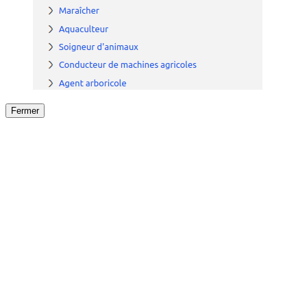
Fermer
Fermer
le détail de l'offre
/
Offre
sur
Offre précéden