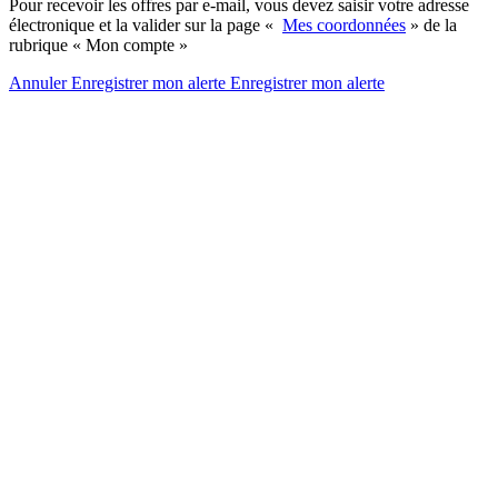
Pour recevoir les offres par e-mail, vous devez saisir votre adresse
électronique et la valider sur la page «
Mes coordonnées
» de la
rubrique « Mon compte »
Annuler
Enregistrer mon alerte
Enregistrer
mon alerte