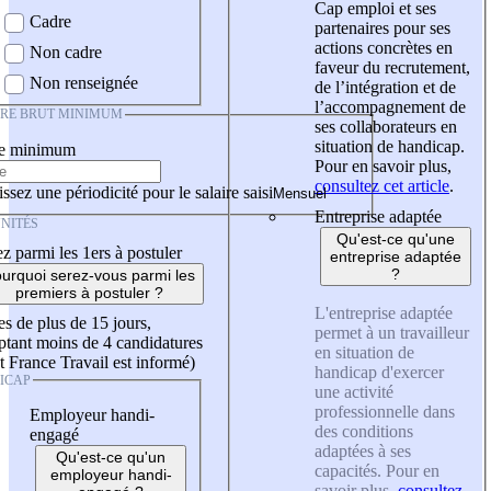
Cap emploi et ses
Cadre
partenaires pour ses
actions concrètes en
Non cadre
faveur du recrutement,
Non renseignée
de l’intégration et de
l’accompagnement de
IRE BRUT MINIMUM
ses collaborateurs en
situation de handicap.
re minimum
Pour en savoir plus,
consultez cet article
.
ssez une périodicité pour le salaire saisi
Entreprise adaptée
NITÉS
Qu'est-ce qu'une
z parmi les 1ers à postuler
entreprise adaptée
?
urquoi serez-vous parmi les
premiers à postuler ?
L'entreprise adaptée
es de plus de 15 jours,
permet à un travailleur
tant moins de 4 candidatures
en situation de
t France Travail est informé)
handicap d'exercer
ICAP
une activité
professionnelle dans
Employeur handi-
des conditions
engagé
adaptées à ses
Qu'est-ce qu'un
capacités. Pour en
employeur handi-
savoir plus,
consultez