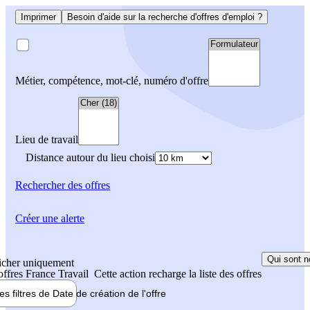
Imprimer
Besoin d'aide sur la recherche d'offres d'emploi ?
Métier, compétence, mot-clé, numéro d'offre
Lieu de travail
Distance autour du lieu choisi
Rechercher
des offres
Créer une alerte
Qui sont n
icher uniquement
 offres France Travail
Cette action recharge la liste des offres
les filtres de
Date de création
de l'offre