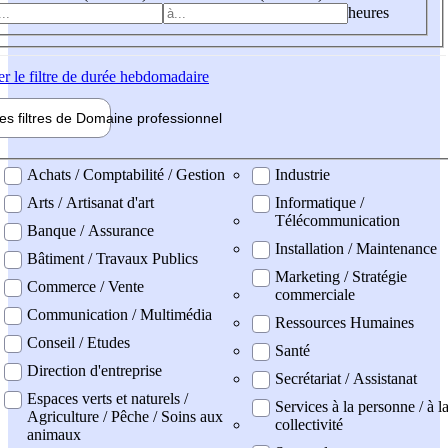
heures
er
le filtre de durée hebdomadaire
les filtres de
Domaine pro
fessionnel
ne professionel
Achats / Comptabilité / Gestion
Industrie
Arts / Artisanat d'art
Informatique /
Télécommunication
Banque / Assurance
Installation / Maintenance
Bâtiment / Travaux Publics
Marketing / Stratégie
Commerce / Vente
commerciale
Communication / Multimédia
Ressources Humaines
Conseil / Etudes
Santé
Direction d'entreprise
Secrétariat / Assistanat
Espaces verts et naturels /
Services à la personne / à l
Agriculture / Pêche / Soins aux
collectivité
animaux