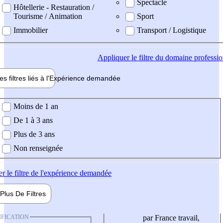
Spectacle
Hôtellerie - Restauration /
Tourisme / Animation
Sport
Immobilier
Transport / Logistique
Appliquer
le filtre du domaine professi
es filtres liés à l'
Expérience
demandée
ience demandée
Moins de 1 an
De 1 à 3 ans
Plus de 3 ans
Non renseignée
er
le filtre de l'expérience demandée
Plus De
Filtres
IFICATION
par France travail,