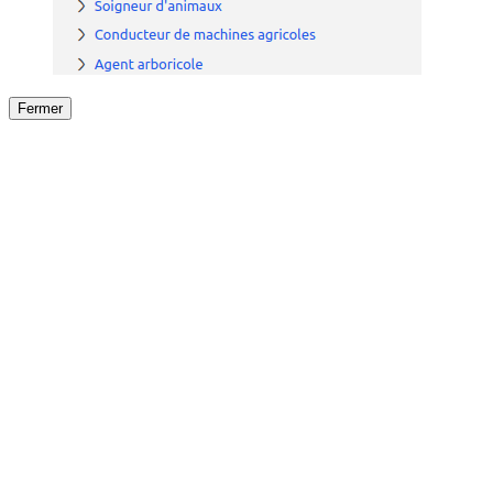
Fermer
Fermer
le détail de l'offre
/
Offre
sur
Offre précéden