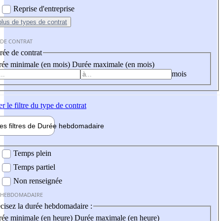
Reprise d'entreprise
plus
de types de contrat
 DE CONTRAT
ée de contrat
ée minimale (en mois)
Durée maximale (en mois)
mois
er
le filtre du type de contrat
les filtres de
Durée hebdo
madaire
 hebdomadaire
Temps plein
Temps partiel
Non renseignée
 HEBDOMADAIRE
cisez la durée hebdomadaire :
ée minimale (en heure)
Durée maximale (en heure)