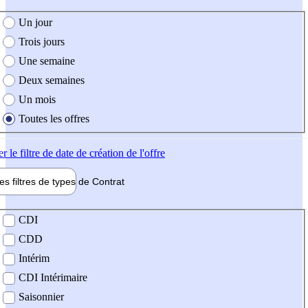
e création de l'offre
Un jour
Trois jours
Une semaine
Deux semaines
Un mois
Toutes les offres
er
le filtre de date de création de l'offre
les filtres de types de
Contrat
de contrat
CDI
CDD
Intérim
CDI Intérimaire
Saisonnier