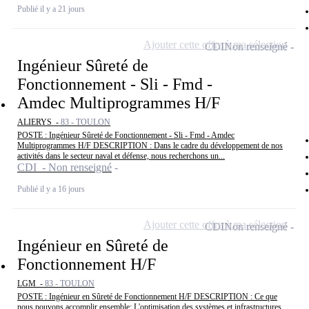
Publié il y a 21 jours
Ajouter cette offre à ma sélection
CDI
Non renseigné
Ingénieur Sûreté de
Fonctionnement - Sli - Fmd -
Amdec Multiprogrammes H/F
ALIERYS -
83 - TOULON
POSTE : Ingénieur Sûreté de Fonctionnement - Sli - Fmd - Amdec
Multiprogrammes H/F DESCRIPTION : Dans le cadre du développement de nos
activités dans le secteur naval et défense, nous recherchons un...
CDI - Non renseigné
Publié il y a 16 jours
Ajouter cette offre à ma sélection
CDI
Non renseigné
Ingénieur en Sûreté de
Fonctionnement H/F
LGM -
83 - TOULON
POSTE : Ingénieur en Sûreté de Fonctionnement H/F DESCRIPTION : Ce que
nous pouvons accomplir ensemble: L'optimisation des systèmes et infrastructures