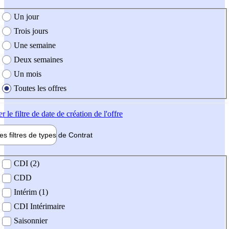
e création de l'offre
Un jour
Trois jours
Une semaine
Deux semaines
Un mois
Toutes les offres
er
le filtre de date de création de l'offre
les filtres de types de
Contrat
de contrat
CDI (2)
CDD
Intérim (1)
CDI Intérimaire
Saisonnier