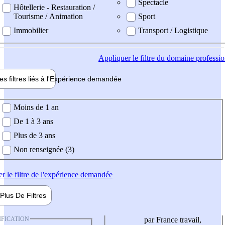
Spectacle
Hôtellerie - Restauration /
Tourisme / Animation
Sport
Immobilier
Transport / Logistique
Appliquer
le filtre du domaine professi
es filtres liés à l'
Expérience
demandée
ience demandée
Moins de 1 an
De 1 à 3 ans
Plus de 3 ans
Non renseignée (3)
er
le filtre de l'expérience demandée
Plus De
Filtres
IFICATION
par France travail,