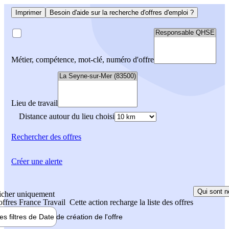
Imprimer
Besoin d'aide sur la recherche d'offres d'emploi ?
Métier, compétence, mot-clé, numéro d'offre
Lieu de travail
Distance autour du lieu choisi
Rechercher
des offres
Créer une alerte
Qui sont n
icher uniquement
 offres France Travail
Cette action recharge la liste des offres
les filtres de
Date de création
de l'offre