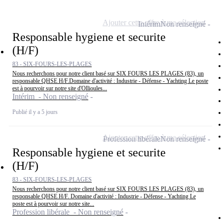
Ajouter cette offre à ma sélection
Intérim
Non renseigné
Responsable hygiene et securite
(H/F)
83 - SIX-FOURS-LES-PLAGES
Nous recherchons pour notre client basé sur SIX FOURS LES PLAGES (83), un
responsable QHSE H/F.Domaine d'activité : Industrie - Défense - Yachting Le poste
est à pourvoir sur notre site d'Ollioules...
Intérim - Non renseigné
Publié il y a 5 jours
Ajouter cette offre à ma sélection
Profession libérale
Non renseigné
Responsable hygiene et securite
(H/F)
83 - SIX-FOURS-LES-PLAGES
Nous recherchons pour notre client basé sur SIX FOURS LES PLAGES (83), un
responsable QHSE H/F. Domaine d'activité : Industrie - Défense - Yachting Le
poste est à pourvoir sur notre site...
Profession libérale - Non renseigné