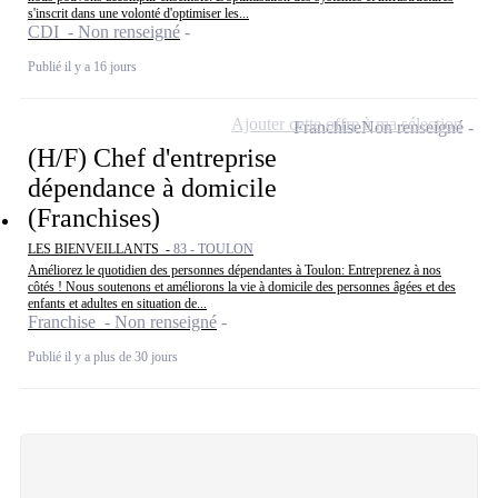
s'inscrit dans une volonté d'optimiser les...
CDI - Non renseigné
Publié il y a 16 jours
Ajouter cette offre à ma sélection
Franchise
Non renseigné
(H/F) Chef d'entreprise
dépendance à domicile
(Franchises)
LES BIENVEILLANTS -
83 - TOULON
Améliorez le quotidien des personnes dépendantes à Toulon: Entreprenez à nos
côtés ! Nous soutenons et améliorons la vie à domicile des personnes âgées et des
enfants et adultes en situation de...
Franchise - Non renseigné
Publié il y a plus de 30 jours