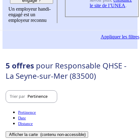
engagé ?
le site de l’UNEA
.
Un employeur handi-
engagé est un
employeur reconnu
Appliquer
les filtres
5 offres
pour Responsable QHSE -
La Seyne-sur-Mer (83500)
Trier par
Pertinence
Pertinence
Date
Distance
Afficher la carte
(contenu non-accessible)