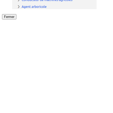
Fermer
Fermer
le détail de l'offre
/
Offre
sur
Offre précéden