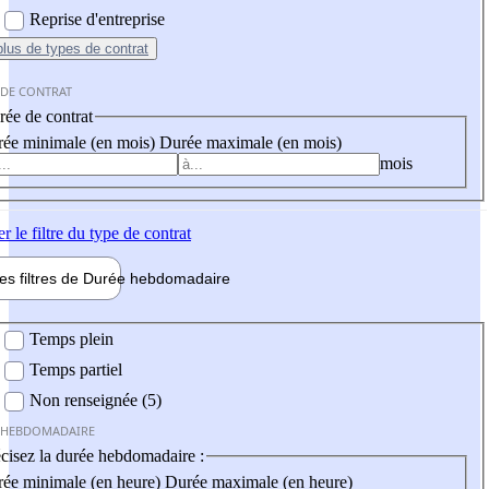
Reprise d'entreprise
plus
de types de contrat
 DE CONTRAT
ée de contrat
ée minimale (en mois)
Durée maximale (en mois)
mois
er
le filtre du type de contrat
les filtres de
Durée hebdo
madaire
 hebdomadaire
Temps plein
Temps partiel
Non renseignée (5)
 HEBDOMADAIRE
cisez la durée hebdomadaire :
ée minimale (en heure)
Durée maximale (en heure)