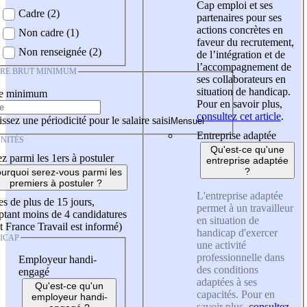
Cap emploi et ses
Cadre (2)
partenaires pour ses
actions concrètes en
Non cadre (1)
faveur du recrutement,
Non renseignée (2)
de l’intégration et de
l’accompagnement de
IRE BRUT MINIMUM
ses collaborateurs en
situation de handicap.
re minimum
Pour en savoir plus,
consultez cet article
.
ssez une périodicité pour le salaire saisi
Entreprise adaptée
NITÉS
Qu'est-ce qu'une
z parmi les 1ers à postuler
entreprise adaptée
?
urquoi serez-vous parmi les
premiers à postuler ?
L'entreprise adaptée
es de plus de 15 jours,
permet à un travailleur
tant moins de 4 candidatures
en situation de
t France Travail est informé)
handicap d'exercer
ICAP
une activité
professionnelle dans
Employeur handi-
des conditions
engagé
adaptées à ses
Qu'est-ce qu'un
capacités. Pour en
employeur handi-
savoir plus,
consultez