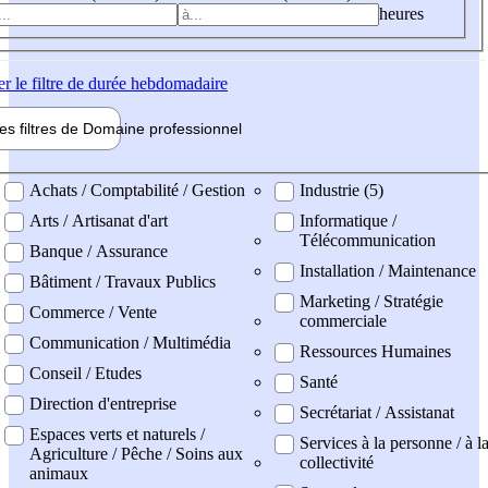
heures
er
le filtre de durée hebdomadaire
les filtres de
Domaine pro
fessionnel
ne professionel
Achats / Comptabilité / Gestion
Industrie (5)
Arts / Artisanat d'art
Informatique /
Télécommunication
Banque / Assurance
Installation / Maintenance
Bâtiment / Travaux Publics
Marketing / Stratégie
Commerce / Vente
commerciale
Communication / Multimédia
Ressources Humaines
Conseil / Etudes
Santé
Direction d'entreprise
Secrétariat / Assistanat
Espaces verts et naturels /
Services à la personne / à l
Agriculture / Pêche / Soins aux
collectivité
animaux