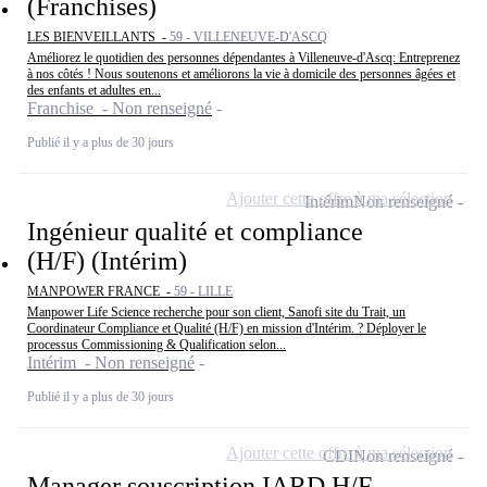
(Franchises)
LES BIENVEILLANTS -
59 - VILLENEUVE-D'ASCQ
Améliorez le quotidien des personnes dépendantes à Villeneuve-d'Ascq: Entreprenez
à nos côtés ! Nous soutenons et améliorons la vie à domicile des personnes âgées et
des enfants et adultes en...
Franchise - Non renseigné
Publié il y a plus de 30 jours
Ajouter cette offre à ma sélection
Intérim
Non renseigné
Ingénieur qualité et compliance
(H/F) (Intérim)
MANPOWER FRANCE -
59 - LILLE
Manpower Life Science recherche pour son client, Sanofi site du Trait, un
Coordinateur Compliance et Qualité (H/F) en mission d'Intérim. ? Déployer le
processus Commissioning & Qualification selon...
Intérim - Non renseigné
Publié il y a plus de 30 jours
Ajouter cette offre à ma sélection
CDI
Non renseigné
Manager souscription IARD H/F