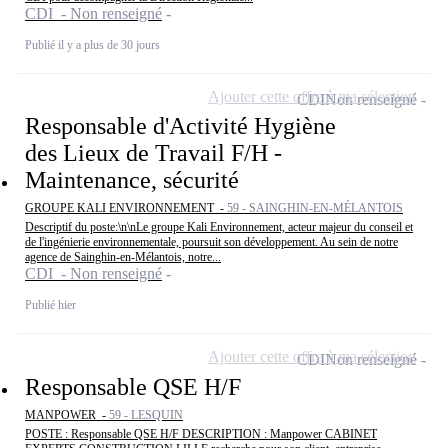
CDI - Non renseigné
Publié il y a plus de 30 jours
Ajouter cette offre à ma sélection
CDI
Non renseigné
Responsable d'Activité Hygiène
des Lieux de Travail F/H -
Maintenance, sécurité
GROUPE KALI ENVIRONNEMENT -
59 - SAINGHIN-EN-MÉLANTOIS
Descriptif du poste:\n\nLe groupe Kali Environnement, acteur majeur du conseil et
de l'ingénierie environnementale, poursuit son développement. Au sein de notre
agence de Sainghin-en-Mélantois, notre...
CDI - Non renseigné
Publié hier
Ajouter cette offre à ma sélection
CDI
Non renseigné
Responsable QSE H/F
MANPOWER -
59 - LESQUIN
POSTE : Responsable QSE H/F DESCRIPTION : Manpower CABINET