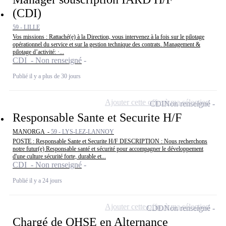
(CDI)
59 - LILLE
Vos missions : Rattaché(e) à la Direction, vous intervenez à la fois sur le pilotage
opérationnel du service et sur la gestion technique des contrats. Management &
pilotage d’activité: ·...
CDI - Non renseigné
Publié il y a plus de 30 jours
Ajouter cette offre à ma sélection
CDI
Non renseigné
Responsable Sante et Securite H/F
MANORGA -
59 - LYS-LEZ-LANNOY
POSTE : Responsable Sante et Securite H/F DESCRIPTION : Nous recherchons
notre futur(e) Responsable santé et sécurité pour accompagner le développement
d'une culture sécurité forte, durable et...
CDI - Non renseigné
Publié il y a 24 jours
Ajouter cette offre à ma sélection
CDD
Non renseigné
Chargé de QHSE en Alternance