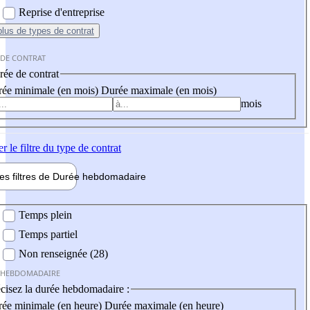
Reprise d'entreprise
plus
de types de contrat
 DE CONTRAT
ée de contrat
ée minimale (en mois)
Durée maximale (en mois)
mois
er
le filtre du type de contrat
les filtres de
Durée hebdo
madaire
 hebdomadaire
Temps plein
Temps partiel
Non renseignée (28)
 HEBDOMADAIRE
cisez la durée hebdomadaire :
ée minimale (en heure)
Durée maximale (en heure)