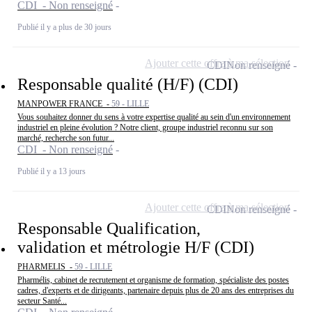
CDI - Non renseigné
Publié il y a plus de 30 jours
Ajouter cette offre à ma sélection
CDI
Non renseigné
Responsable qualité (H/F) (CDI)
MANPOWER FRANCE -
59 - LILLE
Vous souhaitez donner du sens à votre expertise qualité au sein d'un environnement
industriel en pleine évolution ? Notre client, groupe industriel reconnu sur son
marché, recherche son futur...
CDI - Non renseigné
Publié il y a 13 jours
Ajouter cette offre à ma sélection
CDI
Non renseigné
Responsable Qualification,
validation et métrologie H/F (CDI)
PHARMELIS -
59 - LILLE
Pharmélis, cabinet de recrutement et organisme de formation, spécialiste des postes
cadres, d'experts et de dirigeants, partenaire depuis plus de 20 ans des entreprises du
secteur Santé...