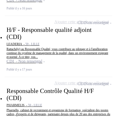
CDI - Non renseigné
Publié il y a 16 jours
Ajouter cette offre à ma sélection
CDI
Non renseigné
H/F - Responsable qualité adjoint
(CDI)
LEADERIA -
59 - LILLE
Rattaché(e) au Responsable Qualité, vous contribuez au pilotage et à l'amélioration
continue du système de management de la qualité, dans un environnement exigeant
et normé. A ce titre, vos...
CDI - Non renseigné
Publié il y a 17 jours
Ajouter cette offre à ma sélection
CDI
Non renseigné
Responsable Contrôle Qualité H/F
(CDI)
PHARMELIS -
59 - LILLE
Pharmélis, cabinet de recrutement et organisme de formation, spécialiste des postes
cadres, d'experts et de dirigeants, partenaire depuis plus de 20 ans des entreprises du