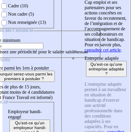
Cap emploi et ses
Cadre (10)
partenaires pour ses
actions concrètes en
Non cadre (5)
faveur du recrutement,
Non renseignée (13)
de l’intégration et de
l’accompagnement de
IRE BRUT MINIMUM
ses collaborateurs en
situation de handicap.
re minimum
Pour en savoir plus,
consultez cet article
.
ssez une périodicité pour le salaire saisi
Entreprise adaptée
NITÉS
Qu'est-ce qu'une
z parmi les 1ers à postuler
entreprise adaptée
?
urquoi serez-vous parmi les
premiers à postuler ?
L'entreprise adaptée
es de plus de 15 jours,
permet à un travailleur
tant moins de 4 candidatures
en situation de
t France Travail est informé)
handicap d'exercer
ICAP
une activité
professionnelle dans
Employeur handi-
des conditions
engagé
adaptées à ses
Qu'est-ce qu'un
capacités. Pour en
employeur handi-
savoir plus,
consultez