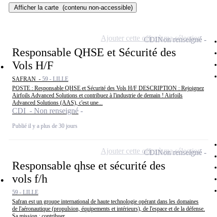
Afficher la carte
(contenu non-accessible)
Ajouter cette offre à ma sélection
CDI
Non renseigné
Responsable QHSE et Sécurité des
Vols H/F
SAFRAN -
59 - LILLE
POSTE : Responsable QHSE et Sécurité des Vols H/F DESCRIPTION : Rejoignez
Airfoils Advanced Solutions et contribuez à l'industrie de demain ! Airfoils
Advanced Solutions (AAS), c'est une...
CDI - Non renseigné
Publié il y a plus de 30 jours
Ajouter cette offre à ma sélection
CDI
Non renseigné
Responsable qhse et sécurité des
vols f/h
59 - LILLE
Safran est un groupe international de haute technologie opérant dans les domaines
de l'aéronautique (propulsion, équipements et intérieurs), de l'espace et de la défense.
Sa mission : contribuer...