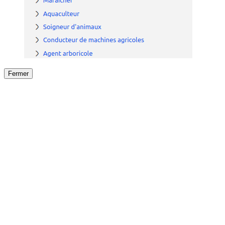
Fermer
Fermer
le détail de l'offre
/
Offre
sur
Offre précéden