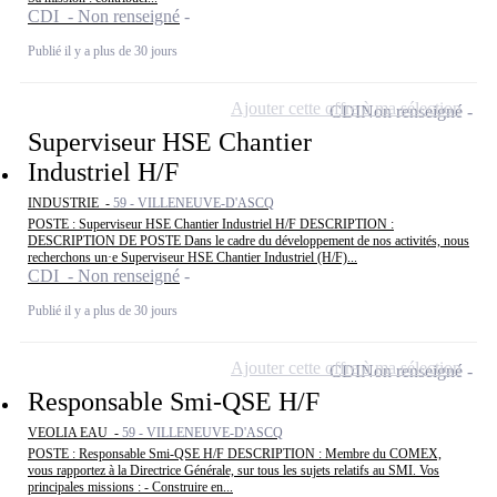
CDI - Non renseigné
Publié il y a plus de 30 jours
Ajouter cette offre à ma sélection
CDI
Non renseigné
Superviseur HSE Chantier
Industriel H/F
INDUSTRIE -
59 - VILLENEUVE-D'ASCQ
POSTE : Superviseur HSE Chantier Industriel H/F DESCRIPTION :
DESCRIPTION DE POSTE Dans le cadre du développement de nos activités, nous
recherchons un·e Superviseur HSE Chantier Industriel (H/F)...
CDI - Non renseigné
Publié il y a plus de 30 jours
Ajouter cette offre à ma sélection
CDI
Non renseigné
Responsable Smi-QSE H/F
VEOLIA EAU -
59 - VILLENEUVE-D'ASCQ
POSTE : Responsable Smi-QSE H/F DESCRIPTION : Membre du COMEX,
vous rapportez à la Directrice Générale, sur tous les sujets relatifs au SMI. Vos
principales missions : - Construire en...