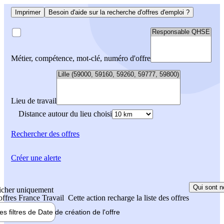
Imprimer
Besoin d'aide sur la recherche d'offres d'emploi ?
Métier, compétence, mot-clé, numéro d'offre
Lieu de travail
Distance autour du lieu choisi
Rechercher
des offres
Créer une alerte
Qui sont n
icher uniquement
 offres France Travail
Cette action recharge la liste des offres
les filtres de
Date de création
de l'offre