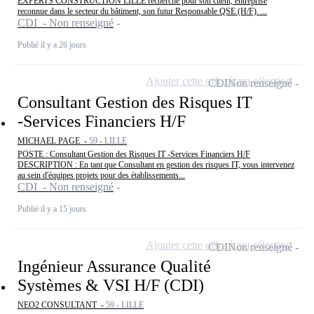
EXPERTS CONSTRUCTION LILLE recherche pour son client, entreprise
reconnue dans le secteur du bâtiment, son futur Responsable QSE (H/F). ...
CDI - Non renseigné
Publié il y a 26 jours
Ajouter cette offre à ma sélection
CDI
Non renseigné
Consultant Gestion des Risques IT
-Services Financiers H/F
MICHAEL PAGE -
59 - LILLE
POSTE : Consultant Gestion des Risques IT -Services Financiers H/F
DESCRIPTION : En tant que Consultant en gestion des risques IT, vous intervenez
au sein d'équipes projets pour des établissements...
CDI - Non renseigné
Publié il y a 15 jours
Ajouter cette offre à ma sélection
CDI
Non renseigné
Ingénieur Assurance Qualité
Systèmes & VSI H/F (CDI)
NEO2 CONSULTANT -
59 - LILLE