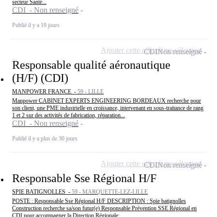
secteur Santé...
CDI - Non renseigné
Publié il y a 19 jours
Ajouter cette offre à ma sélection
CDI
Non renseigné
Responsable qualité aéronautique
(H/F) (CDI)
MANPOWER FRANCE -
59 - LILLE
Manpower CABINET EXPERTS ENGINEERING BORDEAUX recherche pour
son client, une PME industrielle en croissance, intervenant en sous-traitance de rang
1 et 2 sur des activités de fabrication, réparation...
CDI - Non renseigné
Publié il y a plus de 30 jours
Ajouter cette offre à ma sélection
CDI
Non renseigné
Responsable Sse Régional H/F
SPIE BATIGNOLLES -
59 - MARQUETTE-LEZ-LILLE
POSTE : Responsable Sse Régional H/F DESCRIPTION : Spie batignolles
Construction recherche sa/son futur(e) Responsable Prévention SSE Régional en
CDI pour accompagner la Direction Régionale...