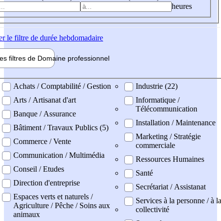
heures
er
le filtre de durée hebdomadaire
les filtres de
Domaine pro
fessionnel
ne professionel
Achats / Comptabilité / Gestion
Industrie (22)
Arts / Artisanat d'art
Informatique /
Télécommunication
Banque / Assurance
Installation / Maintenance
Bâtiment / Travaux Publics (5)
Marketing / Stratégie
Commerce / Vente
commerciale
Communication / Multimédia
Ressources Humaines
Conseil / Etudes
Santé
Direction d'entreprise
Secrétariat / Assistanat
Espaces verts et naturels /
Services à la personne / à l
Agriculture / Pêche / Soins aux
collectivité
animaux