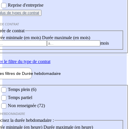
Reprise d'entreprise
plus
de types de contrat
 DE CONTRAT
ée de contrat
ée minimale (en mois)
Durée maximale (en mois)
mois
er
le filtre du type de contrat
les filtres de
Durée hebdo
madaire
 hebdomadaire
Temps plein (6)
Temps partiel
Non renseignée (72)
 HEBDOMADAIRE
cisez la durée hebdomadaire :
ée minimale (en heure)
Durée maximale (en heure)