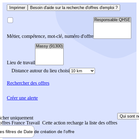
Imprimer
Besoin d'aide sur la recherche d'offres d'emploi ?
Métier, compétence, mot-clé, numéro d'offre
Lieu de travail
Distance autour du lieu choisi
Rechercher
des offres
Créer une alerte
Qui sont n
icher uniquement
 offres France Travail
Cette action recharge la liste des offres
les filtres de
Date de création
de l'offre