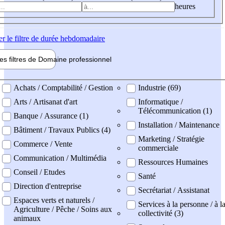
heures
er
le filtre de durée hebdomadaire
les filtres de
Domaine pro
fessionnel
ne professionel
Achats / Comptabilité / Gestion
Industrie (69)
Arts / Artisanat d'art
Informatique /
Télécommunication (1)
Banque / Assurance (1)
Installation / Maintenance
Bâtiment / Travaux Publics (4)
Marketing / Stratégie
Commerce / Vente
commerciale
Communication / Multimédia
Ressources Humaines
Conseil / Etudes
Santé
Direction d'entreprise
Secrétariat / Assistanat
Espaces verts et naturels /
Services à la personne / à l
Agriculture / Pêche / Soins aux
collectivité (3)
animaux