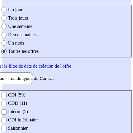
e création de l'offre
Un jour
Trois jours
Une semaine
Deux semaines
Un mois
Toutes les offres
er
le filtre de date de création de l'offre
les filtres de types de
Contrat
de contrat
CDI (59)
CDD (11)
Intérim (5)
CDI Intérimaire
Saisonnier