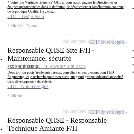
* Votre rôle Véritable référent(e) QHSE, vous accompagnez la Direction et les
équipes opérationnelles dans la définition, le déploiement et l'amélioration continue
de la politique Qualité, Hygiène,...
CDI - Temps plein
Publié il y a 15 jours
Ajouter cette offre à ma sélection
CDI
Non renseigné
Responsable QHSE Site F/H -
Maintenance, sécurité
FED ENGINEERING -
91 - SAVIGNY-SUR-ORGE
Descriptif du poste:\n\nJe suis Jeremy, consultant en recrutement pour FED
Engineering, et je recherche pour mon client, un grand groupe industriel spécialisé
dans développement durable et...
CDI - Non renseigné
Publié hier
Ajouter cette offre à ma sélection
CDI
Non renseigné
Responsable QHSE - Responsable
Technique Amiante F/H