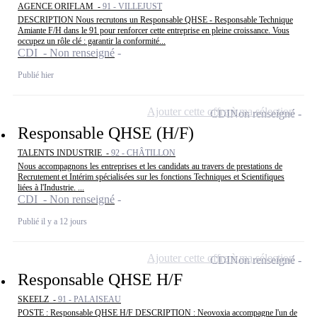
AGENCE ORIFLAM -
91 - VILLEJUST
DESCRIPTION Nous recrutons un Responsable QHSE - Responsable Technique
Amiante F/H dans le 91 pour renforcer cette entreprise en pleine croissance. Vous
occupez un rôle clé : garantir la conformité...
CDI - Non renseigné
Publié hier
Ajouter cette offre à ma sélection
CDI
Non renseigné
Responsable QHSE (H/F)
TALENTS INDUSTRIE -
92 - CHÂTILLON
Nous accompagnons les entreprises et les candidats au travers de prestations de
Recrutement et Intérim spécialisées sur les fonctions Techniques et Scientifiques
liées à l'Industrie. ...
CDI - Non renseigné
Publié il y a 12 jours
Ajouter cette offre à ma sélection
CDI
Non renseigné
Responsable QHSE H/F
SKEELZ -
91 - PALAISEAU
POSTE : Responsable QHSE H/F DESCRIPTION : Neovoxia accompagne l'un de