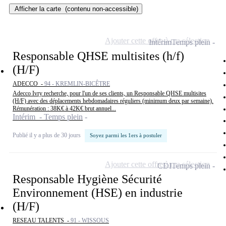
Afficher la carte
(contenu non-accessible)
Ajouter cette offre à ma sélection
Intérim
Temps plein
Responsable QHSE multisites (h/f)
(H/F)
ADECCO -
94 - KREMLIN-BICÊTRE
Adecco Ivry recherche, pour l'un de ses clients, un Responsable QHSE multisites
(H/F) avec des déplacements hebdomadaires réguliers (minimum deux par semaine).
Rémunération : 38K€ à 42K€ brut annuel...
Intérim - Temps plein
Publié il y a plus de 30 jours
Soyez parmi les 1ers à postuler
Ajouter cette offre à ma sélection
CDI
Temps plein
Responsable Hygiène Sécurité
Environnement (HSE) en industrie
(H/F)
RESEAU TALENTS -
91 - WISSOUS