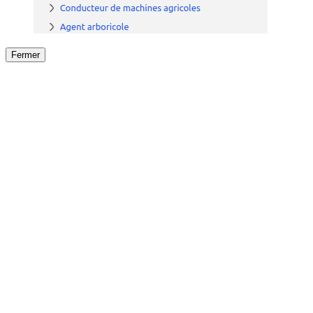
Fermer
Fermer
le détail de l'offre
/
Offre
sur
Offre précéden