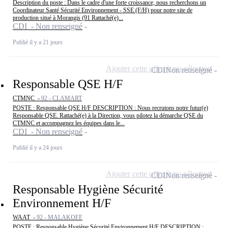
Description du poste : Dans le cadre d'une forte croissance, nous recherchons un
Coordinateur Santé Sécurité Environnement - SSE (F/H) pour notre site de
production situé à Morangis (91 Rattaché(e)...
CDI - Non renseigné
Publié il y a 21 jours
Ajouter cette offre à ma sélection
CDI
Non renseigné
Responsable QSE H/F
CTMNC -
92 - CLAMART
POSTE : Responsable QSE H/F DESCRIPTION : Nous recrutons notre futur(e)
Responsable QSE. Rattaché(e) à la Direction, vous pilotez la démarche QSE du
CTMNC et accompagnez les équipes dans le...
CDI - Non renseigné
Publié il y a 24 jours
Ajouter cette offre à ma sélection
CDI
Non renseigné
Responsable Hygiène Sécurité
Environnement H/F
WAAT -
92 - MALAKOFF
POSTE : Responsable Hygiène Sécurité Environnement H/F DESCRIPTION :