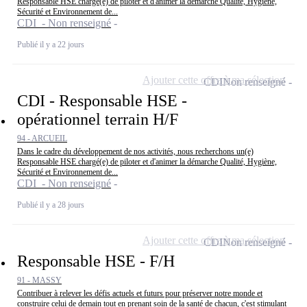
Responsable HSE chargé(e) de piloter et d'animer la démarche Qualité, Hygiène,
Sécurité et Environnement de...
CDI - Non renseigné
Publié il y a 22 jours
Ajouter cette offre à ma sélection
CDI
Non renseigné
CDI - Responsable HSE -
opérationnel terrain H/F
94 - ARCUEIL
Dans le cadre du développement de nos activités, nous recherchons un(e)
Responsable HSE chargé(e) de piloter et d'animer la démarche Qualité, Hygiène,
Sécurité et Environnement de...
CDI - Non renseigné
Publié il y a 28 jours
Ajouter cette offre à ma sélection
CDI
Non renseigné
Responsable HSE - F/H
91 - MASSY
Contribuer à relever les défis actuels et futurs pour préserver notre monde et
construire celui de demain tout en prenant soin de la santé de chacun, c'est stimulant