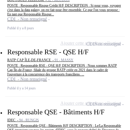
BOUYGUES TELECOM -
92 - MEUDON
POSTE : Responsable Risque Crédit H/F DESCRIPTION : Si pour vous, voyager
c'est dans la data galaxy, on est fait pour être ensemble. Ce que l'on vous propose :
En tant que Responsable Risque...
CDI - Non renseigné
Publié il y a 8 jours
Ajouter cette offre à ma sélection
CDI
Non renseigné
Responsable RSE - QSE H/F
RATP CAP ÎLE-DE-FRANCE -
91 - MASSY
POSTE : Responsable RSE - QSE H/F DESCRIPTION : Nous sommes RATP
Cap Île-de-France, filiale du groupe RATP créée en 2021 dans le cadre de
l'ouverture à la concurrence des transports franciliens. ...
CDI - Non renseigné
Publié il y a 14 jours
Ajouter cette offre à ma sélection
CDI
Non renseigné
Responsable QSE - Bâtiments H/F
IDEC -
94 - RUNGIS
POSTE : Responsable QSE - Bâtiments H/F DESCRIPTION : Le/La Responsable