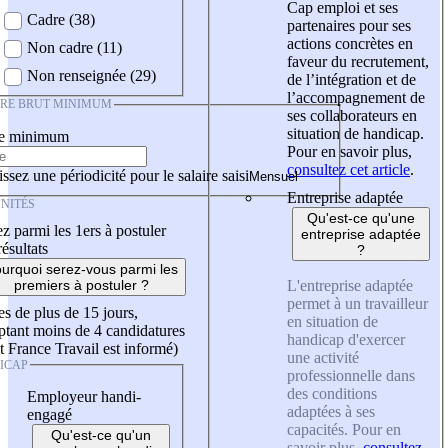
Cap emploi et ses
Cadre (38)
partenaires pour ses
actions concrètes en
Non cadre (11)
faveur du recrutement,
Non renseignée (29)
de l’intégration et de
l’accompagnement de
IRE BRUT MINIMUM
ses collaborateurs en
situation de handicap.
re minimum
Pour en savoir plus,
consultez cet article
.
ssez une périodicité pour le salaire saisi
Entreprise adaptée
NITÉS
Qu'est-ce qu'une
z parmi les 1ers à postuler
entreprise adaptée
résultats
?
urquoi serez-vous parmi les
L'entreprise adaptée
premiers à postuler ?
permet à un travailleur
es de plus de 15 jours,
en situation de
tant moins de 4 candidatures
handicap d'exercer
t France Travail est informé)
une activité
ICAP
professionnelle dans
des conditions
Employeur handi-
adaptées à ses
engagé
capacités. Pour en
Qu'est-ce qu'un
savoir plus,
consultez