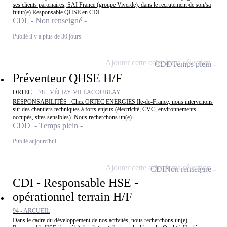
ses clients partenaires, SAI France (groupe Viverde), dans le recrutement de son/sa
futur(e) Responsable QHSE en CDI. ...
CDI - Non renseigné
Publié il y a plus de 30 jours
Ajouter cette offre à ma sélection
CDD
Temps plein
Préventeur QHSE H/F
ORTEC -
78 - VÉLIZY-VILLACOUBLAY
RESPONSABILITÉS : Chez ORTEC ENERGIES Ile-de-France, nous intervenons
sur des chantiers techniques à forts enjeux (électricité, CVC, environnements
occupés, sites sensibles). Nous recherchons un(e)...
CDD - Temps plein
Publié aujourd'hui
Ajouter cette offre à ma sélection
CDI
Non renseigné
CDI - Responsable HSE -
opérationnel terrain H/F
94 - ARCUEIL
Dans le cadre du développement de nos activités, nous recherchons un(e)