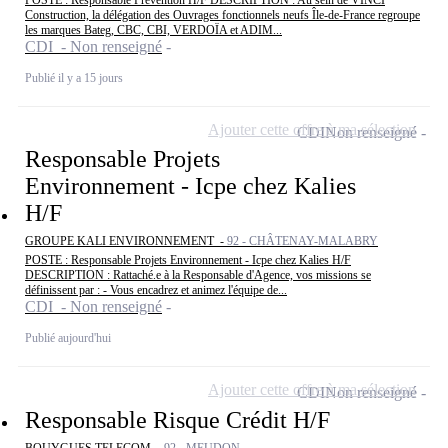
Construction, la délégation des Ouvrages fonctionnels neufs Île-de-France regroupe
les marques Bateg, CBC, CBI, VERDOÏA et ADIM...
CDI - Non renseigné
Publié il y a 15 jours
Ajouter cette offre à ma sélection
CDI
Non renseigné
Responsable Projets
Environnement - Icpe chez Kalies
H/F
GROUPE KALI ENVIRONNEMENT -
92 - CHÂTENAY-MALABRY
POSTE : Responsable Projets Environnement - Icpe chez Kalies H/F
DESCRIPTION : Rattaché.e à la Responsable d'Agence, vos missions se
définissent par : - Vous encadrez et animez l'équipe de...
CDI - Non renseigné
Publié aujourd'hui
Ajouter cette offre à ma sélection
CDI
Non renseigné
Responsable Risque Crédit H/F