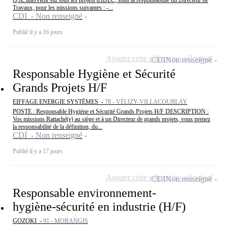
QSE intervient sur tous les projets d'IDEC, sous la responsabilité du Directeur de
Travaux, pour les missions suivantes : -...
CDI - Non renseigné
Publié il y a 16 jours
Ajouter cette offre à ma sélection
CDI
Non renseigné
Responsable Hygiène et Sécurité
Grands Projets H/F
EIFFAGE ENERGIE SYSTÈMES -
78 - VÉLIZY-VILLACOUBLAY
POSTE : Responsable Hygiène et Sécurité Grands Projets H/F DESCRIPTION :
Vos missions Rattaché(e) au siège et à un Directeur de grands projets, vous prenez
la responsabilité de la définition, du...
CDI - Non renseigné
Publié il y a 17 jours
Ajouter cette offre à ma sélection
CDI
Non renseigné
Responsable environnement-
hygiène-sécurité en industrie (H/F)
GOZOKI -
91 - MORANGIS