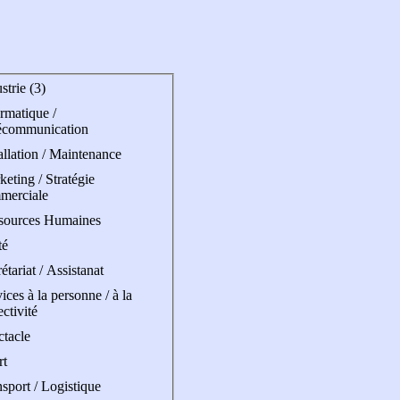
strie (3)
rmatique /
écommunication
allation / Maintenance
eting / Stratégie
merciale
sources Humaines
té
étariat / Assistanat
ices à la personne / à la
ectivité
ctacle
rt
sport / Logistique