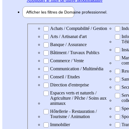
Appliquer
le filtre de durée hebdomadaire
Afficher les filtres de
Domaine pro
fessionnel
Domaine professionel
Achats / Comptabilité / Gestion
Indu
Arts / Artisanat d'art
Info
Tél
Banque / Assurance
Inst
Bâtiment / Travaux Publics
Mark
Commerce / Vente
com
Communication / Multimédia
Res
Conseil / Etudes
San
Direction d'entreprise
Secr
Espaces verts et naturels /
Serv
Agriculture / Pêche / Soins aux
coll
animaux
Spe
Hôtellerie - Restauration /
Tourisme / Animation
Spo
Immobilier
Tran