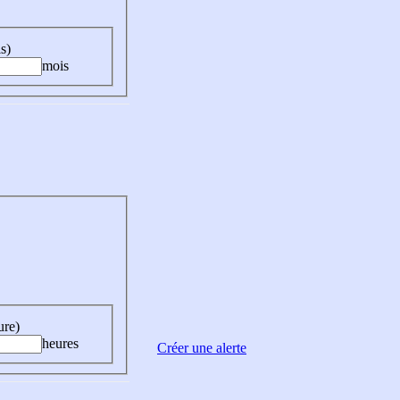
s)
mois
ure)
heures
Créer une alerte