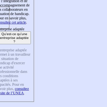
 l’intégration et de
’accompagnement de
s collaborateurs en
tuation de handicap.
ur en savoir plus,
nsultez cet article
.
treprise adaptée
Qu'est-ce qu'une
entreprise adaptée
?
entreprise adaptée
rmet à un travailleur
 situation de
ndicap d'exercer
e activité
ofessionnelle dans
s conditions
aptées à ses
pacités. Pour en
voir plus,
consultez
 site de l’UNEA
.