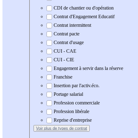
CDI de chantier ou d'opération
Contrat d'Engagement Educatif
Contrat intermittent
Contrat pacte
Contrat d'usage
CUI - CAE
CUI - CIE
Engagement à servir dans la réserve
Franchise
Insertion par l'activ.éco.
Portage salarial
Profession commerciale
Profession libérale
Reprise d'entreprise
Voir plus
de types de contrat