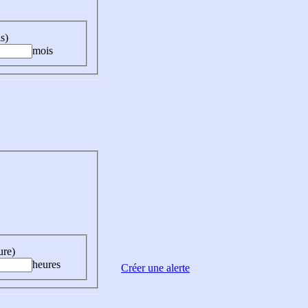
s)
mois
ure)
heures
Créer une alerte