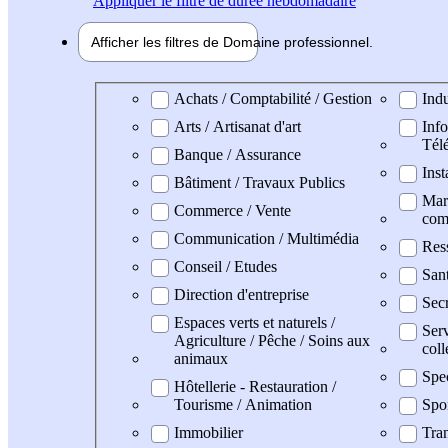
Appliquer
le filtre de durée hebdomadaire
Afficher les filtres de
Domaine pro
fessionnel
Domaine professionel
Achats / Comptabilité / Gestion
Indu
Arts / Artisanat d'art
Info
Tél
Banque / Assurance
Inst
Bâtiment / Travaux Publics
Mark
Commerce / Vente
com
Communication / Multimédia
Res
Conseil / Etudes
San
Direction d'entreprise
Secr
Espaces verts et naturels /
Serv
Agriculture / Pêche / Soins aux
coll
animaux
Spe
Hôtellerie - Restauration /
Tourisme / Animation
Spo
Immobilier
Tran