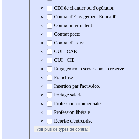
CDI de chantier ou d'opération
Contrat d'Engagement Educatif
Contrat intermittent
Contrat pacte
Contrat d'usage
CUI - CAE
CUI - CIE
Engagement à servir dans la réserve
Franchise
Insertion par l'activ.éco.
Portage salarial
Profession commerciale
Profession libérale
Reprise d'entreprise
Voir plus
de types de contrat