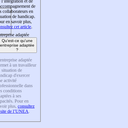
 l’intégration et de
’accompagnement de
s collaborateurs en
tuation de handicap.
ur en savoir plus,
nsultez cet article
.
treprise adaptée
Qu'est-ce qu'une
entreprise adaptée
?
entreprise adaptée
rmet à un travailleur
 situation de
ndicap d'exercer
e activité
ofessionnelle dans
s conditions
aptées à ses
pacités. Pour en
voir plus,
consultez
 site de l’UNEA
.