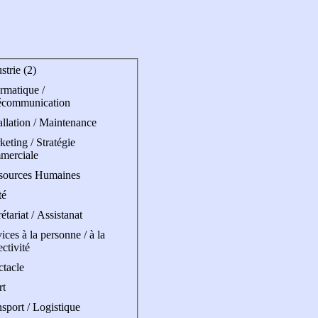
strie (2)
rmatique /
écommunication
allation / Maintenance
eting / Stratégie
merciale
sources Humaines
té
étariat / Assistanat
ices à la personne / à la
ectivité
ctacle
rt
sport / Logistique