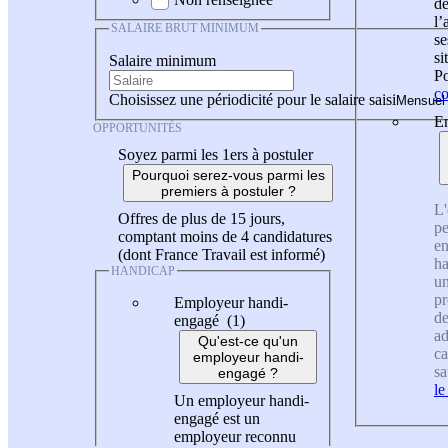
de
l
SALAIRE BRUT MINIMUM
se
si
Salaire minimum
Po
co
Choisissez une périodicité pour le salaire saisi
En
OPPORTUNITÉS
Soyez parmi les 1ers à postuler
Pourquoi serez-vous parmi les
premiers à postuler ?
L'
Offres de plus de 15 jours,
pe
comptant moins de 4 candidatures
en
(dont France Travail est informé)
ha
HANDICAP
un
pr
Employeur handi-
de
engagé (1)
ad
Qu'est-ce qu'un
ca
employeur handi-
sa
engagé ?
le
Un employeur handi-
engagé est un
employeur reconnu